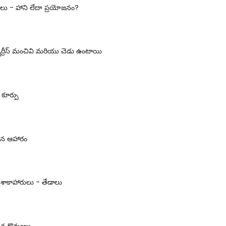
్రలు - హాని లేదా ప్రయోజనం?
్బెర్రీస్ మంచివి మరియు చెడు ఉంటాయి
కూర్పు
ైన ఆహారం
శాకాహారులు - తేడాలు
 కొవ్వులు