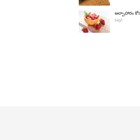
అల్పాహారం కో
ఫిట్నెస్