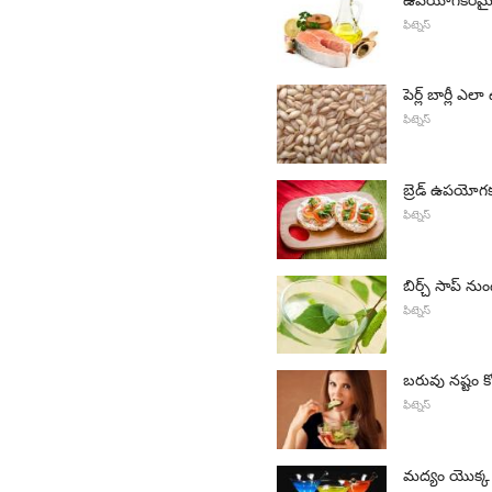
ఫిట్నెస్
పెర్ల్ బార్లీ
ఫిట్నెస్
బ్రెడ్ ఉపయో
ఫిట్నెస్
బిర్చ్ సాప్ 
ఫిట్నెస్
బరువు నష్టం 
ఫిట్నెస్
మద్యం యొక్క క