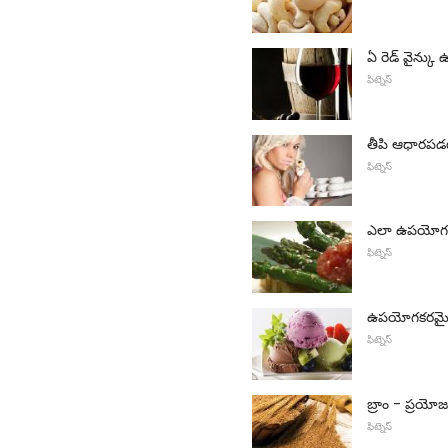
ఏ రెడ్ వైన్
ఫిట్నెస్
తీపి ఆధారప
ఫిట్నెస్
ఎలా ఉపయోగక
ఫిట్నెస్
ఉపయోగకరమైన 
ఫిట్నెస్
బ్రాం - ప్రయో
ఫిట్నెస్