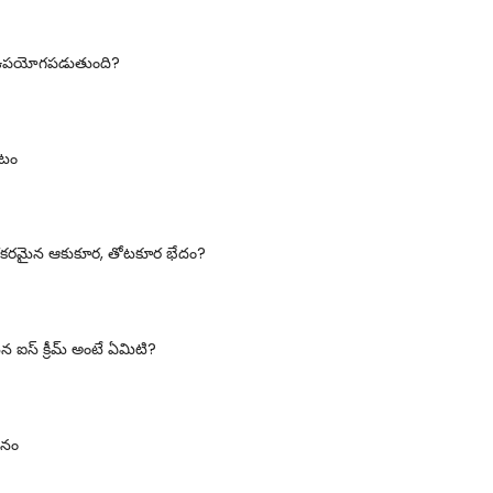
కు ఉపయోగపడుతుంది?
డటం
రమైన ఆకుకూర, తోటకూర భేదం?
ఐస్ క్రీమ్ అంటే ఏమిటి?
జనం