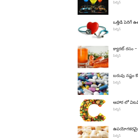
ఫిట్నెస్
ఒత్తిడి పెరిగే ఉ
ఫిట్నెస్
క్యారట్ రసం
ఫిట్నెస్
బరువు నష్టం కో
ఫిట్నెస్
ఆహార లో విటమ
ఫిట్నెస్
ఉపయోగకరమైన 
ఫిట్నెస్