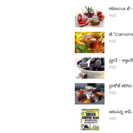
Hibiscus టీ
ఫిట్నెస్
టీ "Camomil
ఫిట్నెస్
ప్రూనే - క్యాలర
ఫిట్నెస్
గ్లూకోజ్ కలిగ
ఫిట్నెస్
ఆకుపచ్చ కాఫీ
ఫిట్నెస్