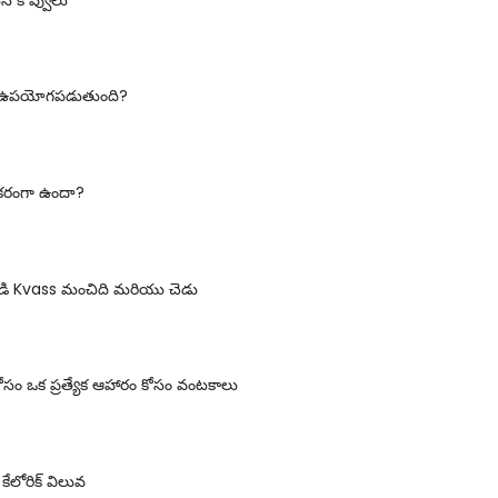
 ఎలా ఉపయోగపడుతుంది?
గకరంగా ఉందా?
నుండి Kvass మంచిది మరియు చెడు
కోసం ఒక ప్రత్యేక ఆహారం కోసం వంటకాలు
ేలోరిక్ విలువ