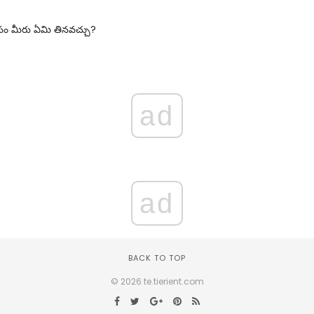
సం మీరు ఏమి తినవచ్చు?
ad
ad
BACK TO TOP
© 2026 te.tierient.com