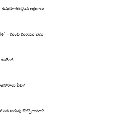
 - ఉపయోగకరమైన లక్షణాలు
e" - మంచి మరియు చెడు
ీ కంటెంట్
ిన ఆహారాలు ఏవి?
 నుండి బరువు కోల్పోదామా?