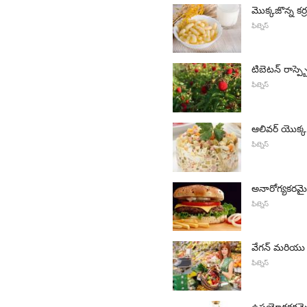
మొక్కజొన్న కర
ఫిట్నెస్
టిబెటన్ రాస్ప
ఫిట్నెస్
ఆలివర్ యొక్క 
ఫిట్నెస్
అనారోగ్యకరమ
ఫిట్నెస్
వేగన్ మరియు 
ఫిట్నెస్
ఉపయోగకరమైన