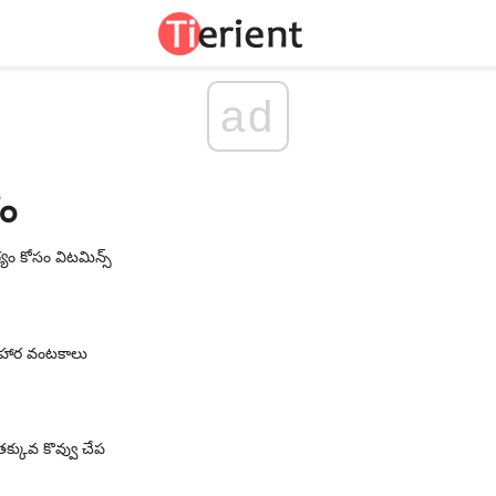
ad
ం
ం కోసం విటమిన్స్
 ఆహార వంటకాలు
క్కువ కొవ్వు చేప