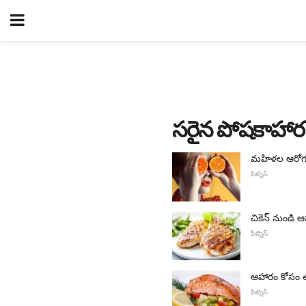
సరైన పోషకాహార
మహిళల ఆరోగ్య
ఫిట్నెస్
చికెన్ నుండి
ఫిట్నెస్
ఆహారం కోసం త
ఫిట్నెస్