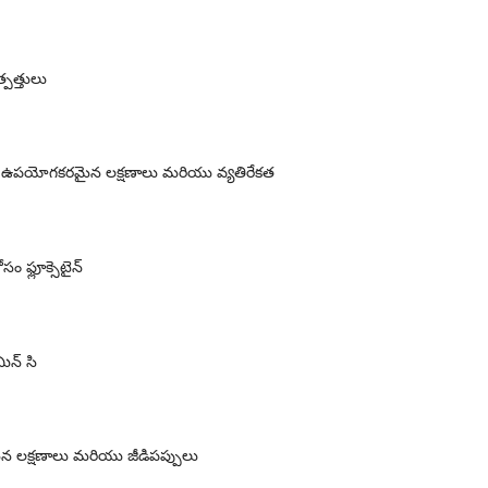
త్పత్తులు
 - ఉపయోగకరమైన లక్షణాలు మరియు వ్యతిరేకత
సం ఫ్లూక్సెటైన్
ిన్ సి
లక్షణాలు మరియు జీడిపప్పులు