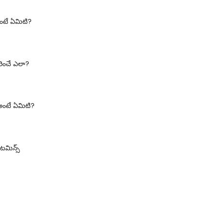
అంటే ఏమిటి?
రించే ఎలా?
అంటే ఏమిటి?
టమిన్స్