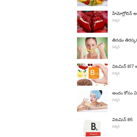
హేమోగ్లోబిన్ 
ఫిట్నెస్
తినడం తిరస్క
ఫిట్నెస్
విటమిన్ B17 
ఫిట్నెస్
అందం కోసం వి
ఫిట్నెస్
విటమిన్ B6
ఫిట్నెస్