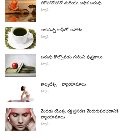
హోపోనోపోనో మరియు అధిక బరువు
ఫిట్నెస్
ఆకుపచ్చ కాఫీతో ఆహారం
ఫిట్నెస్
బరువు కోల్పోవడం గురించి పుస్తకాలు
ఫిట్నెస్
కాల్నటిక్స్ - వ్యాయామాలు
ఫిట్నెస్
మెదడు యొక్క రక్త ప్రసరణ మెరుగుపరచడానికి
వ్యాయామాలు
ఫిట్నెస్