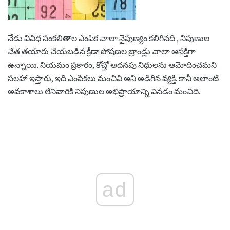
నేడు వివిధ సంకలితాల ఎంపిక చాలా నైపుణ్యం కలిగినది , నిపుణుల
చేత తయారు చేయబడిన క్రీడా పోషణల బ్రాండ్లు చాలా ఆసక్తిగా
ఉన్నాయి. నియమం ప్రకారం, కోచ్తో అదనపు నిధులను ఆమోదించమని
సలహా ఇస్తారు, ఇది ఎంపికలు మంచివి అని అడిగిన వ్యక్తి. కానీ అలాంటి
అవకాశాలు లేనివారికి నిపుణుల అభిప్రాయాన్ని వినడం మంచిది.
ad