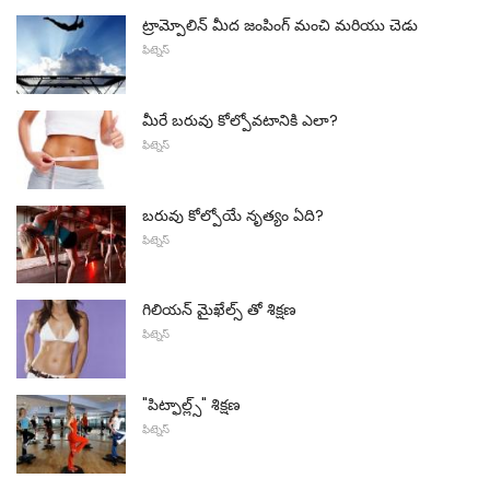
ట్రామ్పోలిన్ మీద జంపింగ్ మంచి మరియు చెడు
ఫిట్నెస్
మీరే బరువు కోల్పోవటానికి ఎలా?
ఫిట్నెస్
బరువు కోల్పోయే నృత్యం ఏది?
ఫిట్నెస్
గిలియన్ మైఖేల్స్ తో శిక్షణ
ఫిట్నెస్
"పిట్ఫాల్ల్స్" శిక్షణ
ఫిట్నెస్