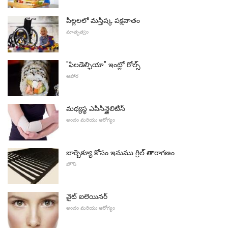
పిల్లలలో మస్తిష్క పక్షవాతం
మాతృత్వం
"ఫిలడెల్ఫియా" ఇంట్లో రోల్స్
ఆహార
మధ్యస్థ ఎపిసిన్డైలిటిస్
అందం మరియు ఆరోగ్యం
బార్బెక్యూ కోసం ఇనుము గ్రిల్ తారాగణం
హౌస్
వైట్ ఐలెయినర్
అందం మరియు ఆరోగ్యం