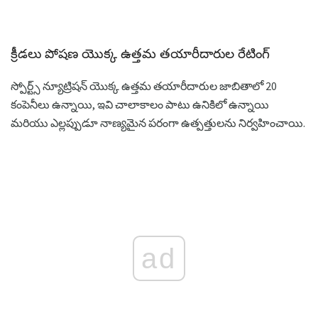
క్రీడలు పోషణ యొక్క ఉత్తమ తయారీదారుల రేటింగ్
స్పోర్ట్స్ న్యూట్రిషన్ యొక్క ఉత్తమ తయారీదారుల జాబితాలో 20
కంపెనీలు ఉన్నాయి, ఇవి చాలాకాలం పాటు ఉనికిలో ఉన్నాయి
మరియు ఎల్లప్పుడూ నాణ్యమైన పరంగా ఉత్పత్తులను నిర్వహించాయి.
ad