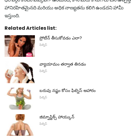
హానిరహితమైనది మరియు అధిక నాణ్యతను కలిగి ఉండదని హామీ
ఇస్తుంది.
Related Articles list:
ప్రోటీన్ తీసుకోవడం ఎలా?
ఫిట్నెస్
వ్యాయామం తర్వాత తినడం
ఫిట్నెస్
బరువు నష్టం కోసం ఫిట్నెస్ ఆహారం
ఫిట్నెస్
జిమ్నాస్టిక్స్ హాయ్కున్
ఫిట్నెస్