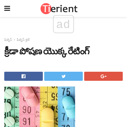
ad
ఫిట్నెస్
ఫిట్నెస్ క్లబ్
క్రీడా పోషణ యొక్క రేటింగ్