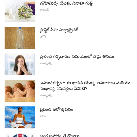
చమోమిల్స్ యొక్క వివాహ గుత్తి
ఫ్యాషన్
ప్లాస్టిక్ సీసా స్క్రూడ్రైవర్
హౌస్
ప్రారంభ గర్భధారణ సమయంలో బొడ్డు తినడం
మాతృత్వం
బహుళ గర్భం - ఈ భావన యొక్క అవకాశాలు మరియు
సంభావ్య సమస్యలు ఏమిటి?
మాతృత్వం
ప్రపంచ ఆరోగ్య దినం
హౌస్
ఆంగ్ల ఆహారం 21 రోజులు