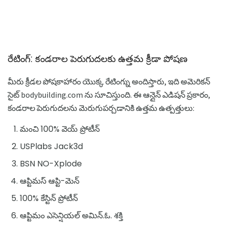
రేటింగ్: కండరాల పెరుగుదలకు ఉత్తమ క్రీడా పోషణ
మీరు క్రీడల పోషకాహారం యొక్క రేటింగ్ను అందిస్తారు, ఇది అమెరికన్
సైట్ bodybuilding.com ను సూచిస్తుంది. ఈ ఆన్లైన్ ఎడిషన్ ప్రకారం,
కండరాల పెరుగుదలను మెరుగుపర్చడానికి ఉత్తమ ఉత్పత్తులు:
మంచి 100% వెయ్ ప్రోటీన్
USPlabs Jack3d
BSN NO-Xplode
ఆప్టిమస్ ఆప్టి-మెన్
100% కేస్టిన్ ప్రోటీన్
ఆప్టిమం ఎసెన్షియల్ అమిన్.ఓ. శక్తి