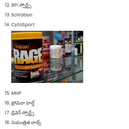
BPI స్పోర్ట్స్
SciVation
CytoSport
MHP
ప్రోమెరా హెల్త్
డ్రివెన్ స్పోర్ట్స్
నియంత్రిత లాబ్స్