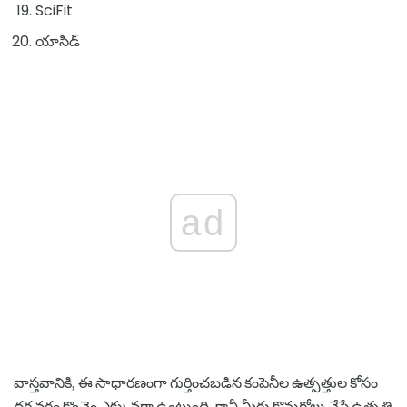
SciFit
యాసిడ్
ad
వాస్తవానికి, ఈ సాధారణంగా గుర్తించబడిన కంపెనీల ఉత్పత్తుల కోసం
ధర వర్గం కొంచెం ఎక్కువగా ఉంటుంది, కానీ మీరు కొనుగోలు చేసే ఉత్పత్తి