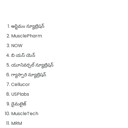
ఆప్టిమం న్యూట్రిషన్
MusclePharm
NOW
బి యస్ యెన్
యూనివర్సల్ న్యూట్రిషన్
గ్యాస్పారి న్యూట్రిషన్
Cellucor
USPlabs
డైమటైజ్
MuscleTech
MRM