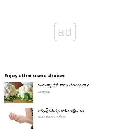
ad
Enjoy other users choice:
రంగు క్యాబేజీ పాలు చేయగలరా?
మాతృత్వం
కార్కర్ట్ యొక్క కాటు లక్షణాలు
అందం మరియు ఆరోగ్యం