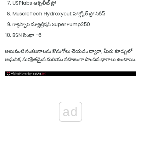
USPlabs ఆక్సిలీట్ ప్రో
MuscleTech Hydroxycut హార్డ్కోర్ ప్రో సిరీస్
గ్యాస్పారి న్యూట్రిషన్ SuperPump250
BSN సింథా -6
అటువంటి సంకలనాలను కొనుగోలు చేయడం ద్వారా, మీరు కూర్పులో
ఆధునిక, సురక్షితమైన మరియు సహజంగా పొందిన భాగాలు ఉంటాయి.
ad