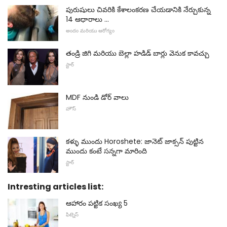
పురుషులు చివరికి కేశాలంకరణ చేయడానికి నేర్చుకున్న
14 ఆధారాలు ...
అందం మరియు ఆరోగ్యం
తండ్రి జిగి మరియు బెల్లా హడిడ్ బార్లు వెనుక కావచ్చు
స్టార్
MDF నుండి డోర్ వాలు
హౌస్
కళ్ళు ముందు Horoshete: జానెట్ జాక్సన్ పుట్టిన
ముందు కంటే సన్నగా మారింది
స్టార్
Intresting articles list:
ఆహారం పట్టిక సంఖ్య 5
ఫిట్నెస్