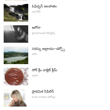
ఓఫిప్ఫస్ జలపాతం
యూరోప్
అగోరా
సైకాలజీ అండ్ రిలేషన్షిప్స్
సరస్సు అబ్రాయు-డర్స్సో
హౌస్
సోర్ క్రీం చాక్లెట్ క్రీమ్
ఆహార
ప్రాథమిక సిఫిలిస్
అందం మరియు ఆరోగ్యం