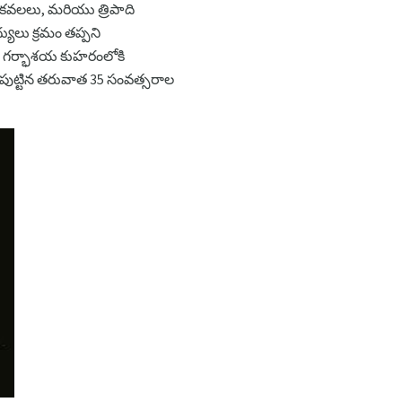
 కవలలు, మరియు త్రిపాది
యులు క్రమం తప్పని
ాల గర్భాశయ కుహరంలోకి
ట్టిన తరువాత 35 సంవత్సరాల