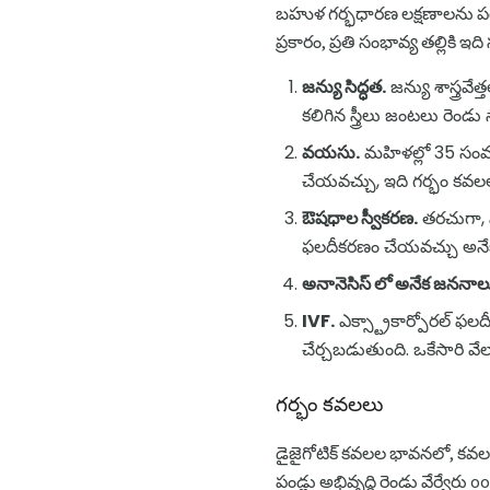
బహుళ గర్భధారణ లక్షణాలను పరి
ప్రకారం, ప్రతి సంభావ్య తల్లికి ఇ
జన్యు సిద్ధత.
జన్యు శాస్త్రవ
కలిగిన స్త్రీలు జంటలు రెండ
వయసు.
మహిళల్లో 35 సంవత్
చేయవచ్చు, ఇది గర్భం కవల
ఔషధాల స్వీకరణ.
తరచుగా, స
ఫలదీకరణం చేయవచ్చు అనేక 
అనానెసిస్ లో అనేక జననా
IVF.
ఎక్స్ట్రాకార్పోరల్ ఫల
చేర్చబడుతుంది. ఒకేసారి 
గర్భం కవలలు
డైజైగోటిక్ కవలల భావనలో, కవలలు
పండ్లు అభివృద్ధి రెండు వేర్వ