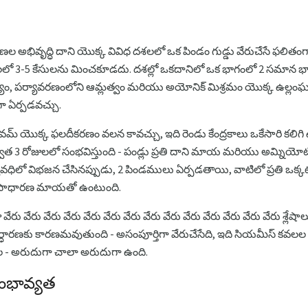
అభివృద్ధి దాని యొక్క వివిధ దశలలో ఒక పిండం గుడ్డు వేరుచేసే ఫలితంగా 
లలో 3-5 కేసులను మించకూడదు. దశల్లో ఒకదానిలో ఒక భాగంలో 2 సమాన భ
ం, పర్యావరణంలోని ఆమ్లత్వం మరియు అయోనిక్ మిశ్రమం యొక్క ఉల్లం
ా ఏర్పడవచ్చు.
వమ్ యొక్క ఫలదీకరణం వలన కావచ్చు, ఇది రెండు కేంద్రకాలు ఒకేసారి కలిగి 
 3 రోజులలో సంభవిస్తుంది - పండ్లు ప్రతి దాని మాయ మరియు అమ్నియోట
యవధిలో విభజన చేసినప్పుడు, 2 పిండములు ఏర్పడతాయి, వాటిలో ప్రతి ఒక్కట
ి ఒక సాధారణ మాయతో ఉంటుంది.
రు వేరు వేరు వేరు వేరు వేరు వేరు వేరు వేరు వేరు వేరు వేరు వేరు వేరు శ్
్ధారణకు కారణమవుతుంది - అసంపూర్తిగా వేరుచేసేది, ఇది సియమీస్ కవలల అభివృ
ుల - అరుదుగా చాలా అరుదుగా ఉంది.
ంభావ్యత