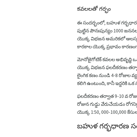
కవలలతో గర్భం
ఈ సందర్భంలో, బహుళ గర్భధారణల 
పుట్టిన పౌనఃపున్యం 1000 జనన
యొక్క విభజన అమరికలో ఆలస్య
కారకాల యొక్క ప్రభావం కారణంగ
మోనోజైగోటిక్ కవలల అభివృద్ధి ఒ
యొక్క విభజన ఫలదీకరణం తర్వాత
లైంగిక కణం నుండి 4-8 రోజుల వ్
కలిగి ఉంటుంది, కానీ ఇద్దరిక
ఫలదీకరణం తర్వాత 9-10 వ రోజు వే
రోజున గుడ్డు వేరుచేయడం రోగనిర
యొక్క 1:50, 000-100,000 కేస
బహుళ గర్భధారణ స