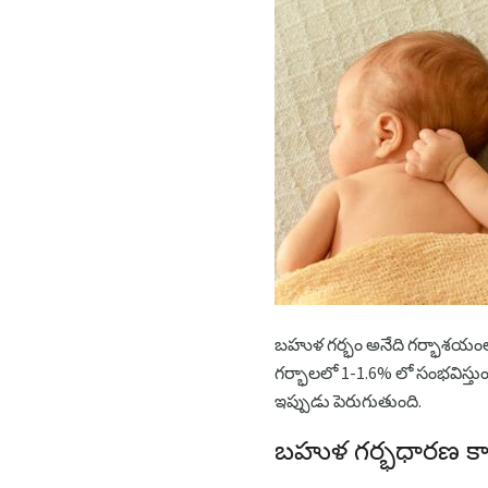
బహుళ గర్భం అనేది గర్భాశయంలో ర
గర్భాలలో 1-1.6% లో సంభవిస్
ఇప్పుడు పెరుగుతుంది.
బహుళ గర్భధారణ క