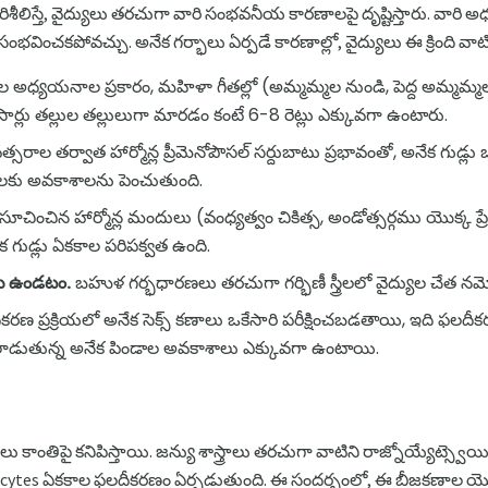
శీలిస్తే, వైద్యులు తరచుగా వారి సంభవనీయ కారణాలపై దృష్టిస్తారు. వా
ది సంభవించకపోవచ్చు. అనేక గర్భాలు ఏర్పడే కారణాల్లో, వైద్యులు ఈ క్రింది వాటిన
ేత్తల అధ్యయనాల ప్రకారం, మహిళా గీతల్లో (అమ్మమ్మల నుండి, పెద్ద అమ్మమ
ు సార్లు తల్లుల తల్లులుగా మారడం కంటే 6-8 రెట్లు ఎక్కువగా ఉంటారు.
సరాల తర్వాత హార్మోన్ల ప్రీమెనోపౌసల్ సర్దుబాటు ప్రభావంతో, అనేక గు
లకు అవకాశాలను పెంచుతుంది.
ూచించిన హార్మోన్ల మందులు (వంధ్యత్వం చికిత్స, అండోత్సర్గము యొక్క ప్
గుడ్లు ఏకకాల పరిపక్వత ఉంది.
లు ఉండటం.
బహుళ గర్భధారణలు తరచుగా గర్భిణీ స్త్రీలలో వైద్యుల చే
దీకరణ ప్రక్రియలో అనేక సెక్స్ కణాలు ఒకేసారి పరీక్షించబడతాయి, ఇది ఫల
వేలాడుతున్న అనేక పిండాల అవకాశాలు ఎక్కువగా ఉంటాయి.
 కాంతిపై కనిపిస్తాయి. జన్యు శాస్త్రాలు తరచుగా వాటిని రాజ్నోయ్యేట్స్వె
ేరు oocytes ఏకకాల ఫలదీకరణం ఏర్పడుతుంది. ఈ సందర్భంలో, ఈ బీజకణాల య