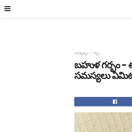
మాతృత్వం
గర్భం
బహుళ గర్భం -
సమస్యలు ఏమిట