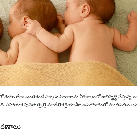
ెండు లేదా అంతకంటే ఎక్కువ పిండాలను ఏకకాలంలో అభివృద్ధి చేస్తున్న ఒక గ
తుంది. సహాయక పునరుత్పత్తి సాంకేతిక క్రియాశీల ఉపయోగంతో ముడిపడ
ారణాలు