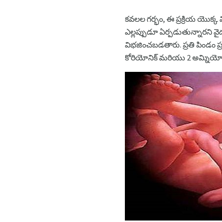
కవలల గర్భం, ఈ ప్రక్రియ యొక్క
ఎల్లప్పుడూ ఏర్పడుతున్నారని వ
విభజించబడతారు. ప్రతి పిండం ప్
కోరియోనిక్ మరియు 2 అమ్నియోట