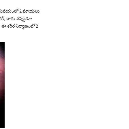
డబుల్ విషయంలో 2 మాయలు
ికీ, వారు ఎప్పుడూ
 ఈ శరీర నిర్మాణంలో 2