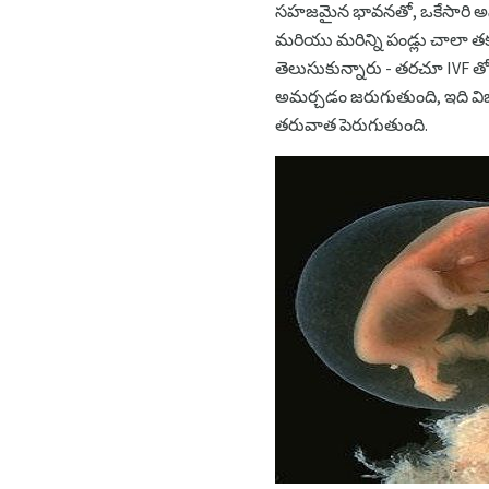
సహజమైన భావనతో, ఒకేసారి అనేక
మరియు మరిన్ని పండ్లు చాలా తక
తెలుసుకున్నారు - తరచూ IVF త
అమర్చడం జరుగుతుంది, ఇది వ
తరువాత పెరుగుతుంది.