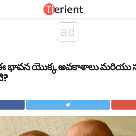
ad
 ఈ భావన యొక్క అవకాశాలు మరియు 
ి?