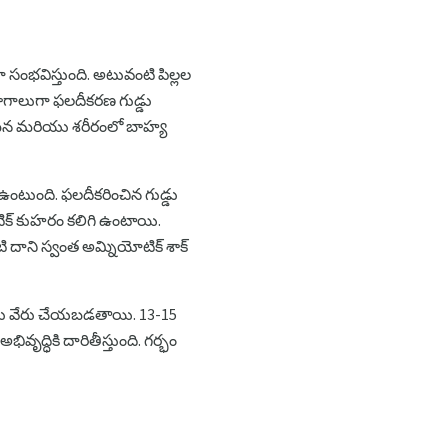
సంభవిస్తుంది. అటువంటి పిల్లల
ాగాలుగా ఫలదీకరణ గుడ్డు
ఘన మరియు శరీరంలో బాహ్య
ఉంటుంది. ఫలదీకరించిన గుడ్డు
ిక్ కుహరం కలిగి ఉంటాయి.
ి దాని స్వంత అమ్నియోటిక్ శాక్
లేషాలు వేరు చేయబడతాయి. 13-15
ద్ధికి దారితీస్తుంది. గర్భం