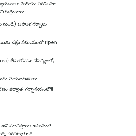
రి అధ్యయనాలు మరియు పరిశీలనల
ి గుర్తించారు:
్మల నుండి) బహుళ గర్భాలు
డ్లు ఋతు చక్రం సమయంలో ripen
రేరణ) తీసుకోవడం నేపథ్యంలో,
త నమోదు చేయబడతాయి.
దీకరణం తర్వాత, గర్భాశయంలోకి
యి అని సూచిస్తాయి. ఇటువంటి
ొక్క పరిపక్వత ఒక