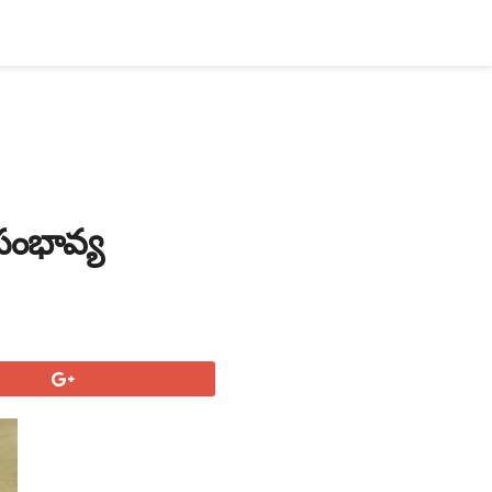
సంభావ్య