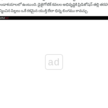
యాలలో ఉంటుంది. డైజైగోటిక్ కవలల అభివృద్ధికి ప్రిడిజోషన్ తల్లి తర
ంచిన పిల్లలు ఒకే రకమైన యుక్తి లేదా భిన్న లింగము కావచ్చు.
ad