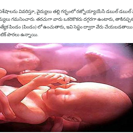
 విశేషాలను వివరిస్తూ, వైద్యులు తల్లి గర్భంలో రజ్నోయ్యాయేసే డబుల్ 
ైద్యులు గమనించారు. తరచుగా వారు ఒకరికొకరు దగ్గరగా ఉంటారు, తాకినప్పట
రత్యేక పిండం (పిండం) లో ఉంచుతారు, ఇవి సెప్టం ద్వారా వేరు చేయబడతాయి.
ిక్ పొరలు ఉన్నాయి.