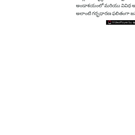
అండాశయంలో మరియు వివిధ అండాశ
అలాంటి గర్భధారణ ఫలితంగా జన్మి