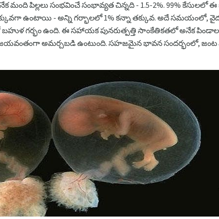
 మంది పిల్లలు సంభవించే సంభావ్యత చిన్నది - 1.5-2%. 99% కేసులలో ఈ
్కువగా ఉంటాయి - అన్ని గర్భాలలో 1% కన్నా తక్కువ. అదే సమయంలో, వైద్
ో బహుళ గర్భం ఉంది. ఈ సహాయక పునరుత్పత్తి సాంకేతికతలో అనేక పిండ
ిజయవంతంగా అమర్చబడి ఉంటుంది. సహజమైన భావన సందర్భంలో, జంట పు