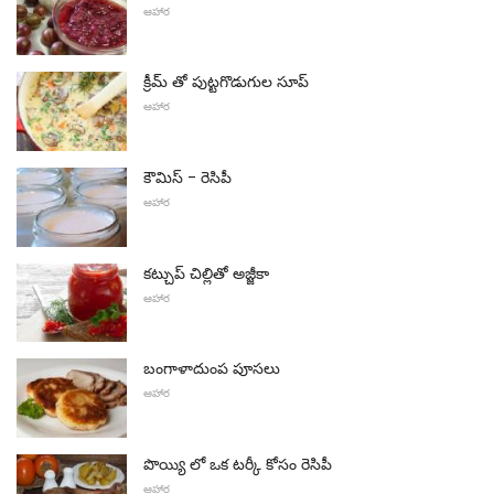
ఆహార
క్రీమ్ తో పుట్టగొడుగుల సూప్
ఆహార
కౌమిస్ - రెసిపీ
ఆహార
కట్చుప్ చిల్లితో అజ్జీకా
ఆహార
బంగాళాదుంప పూసలు
ఆహార
పొయ్యి లో ఒక టర్కీ కోసం రెసిపీ
ఆహార