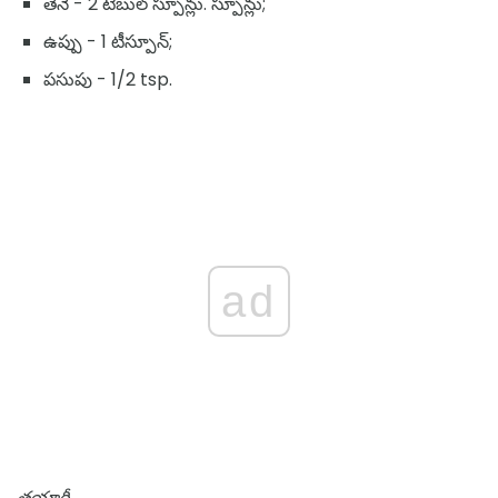
తేనె - 2 టేబుల్ స్పూన్లు. స్పూన్లు;
ఉప్పు - 1 టీస్పూన్;
పసుపు - 1/2 tsp.
ad
తయారీ