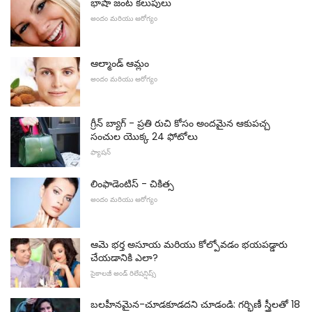
భాషా జంట కలుపులు
అందం మరియు ఆరోగ్యం
ఆల్మాండ్ ఆమ్లం
అందం మరియు ఆరోగ్యం
గ్రీన్ బ్యాగ్ - ప్రతి రుచి కోసం అందమైన ఆకుపచ్చ
సంచుల యొక్క 24 ఫోటోలు
ఫ్యాషన్
లింఫాడెంటిస్ - చికిత్స
అందం మరియు ఆరోగ్యం
ఆమె భర్త అసూయ మరియు కోల్పోవడం భయపడ్డారు
చేయడానికి ఎలా?
సైకాలజీ అండ్ రిలేషన్షిప్స్
బలహీనమైన-చూడకూడదని చూడండి: గర్భిణీ స్త్రీలతో 18