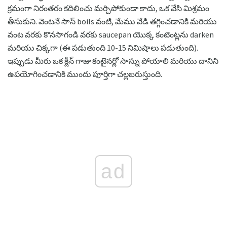
క్రమంగా నిరంతరం కదిలించు మర్చిపోకుండా కాదు, ఒక వేసి మిశ్రమం
తీసుకుని. వెంటనే సాస్ boils వంటి, మేము వేడి తగ్గించడానికి మరియు
వంట వరకు కొనసాగండి వరకు saucepan యొక్క కంటెంట్లను darken
మరియు చిక్కగా (ఈ పడుతుంది 10-15 నిమిషాలు పడుతుంది).
ఇప్పుడు మీరు ఒక క్లీన్ గాజు కంటైనర్లో సాస్ను పోయాలి మరియు దానిని
ఉపయోగించడానికి ముందు పూర్తిగా చల్లబరుస్తుంది.
ad