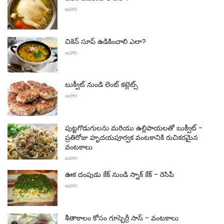
ఆహార
చికెన్ సూప్ ఉడికించాలి ఎలా?
ఆహార
బుక్వీట్ నుండి లెంట్ కట్లెట్స్
ఆహార
పుట్టగొడుగులను మరియు ఉల్లిపాయలతో బుక్వీట్ -
ప్రతిరోజు హృదయపూర్వక వంటకానికి రుచికరమైన
వంటకాలు
ఆహార
ఊక దంపుడు కేక్ నుండి స్నాక్ కేక్ - రెసిపీ
ఆహార
శీతాకాలం కోసం గూస్బెర్రీ సాస్ - వంటకాలు