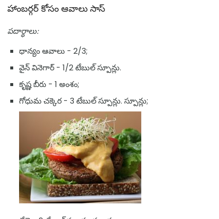
హాంబర్గర్ కోసం ఆవాలు సాస్
పదార్థాలు:
ధాన్యం ఆవాలు - 2/3;
వైన్ వినెగార్ - 1/2 టేబుల్ స్పూన్లు.
కృష్ణ బీరు - 1 అంశం;
గోధుమ చక్కెర - 3 టేబుల్ స్పూన్లు. స్పూన్లు;