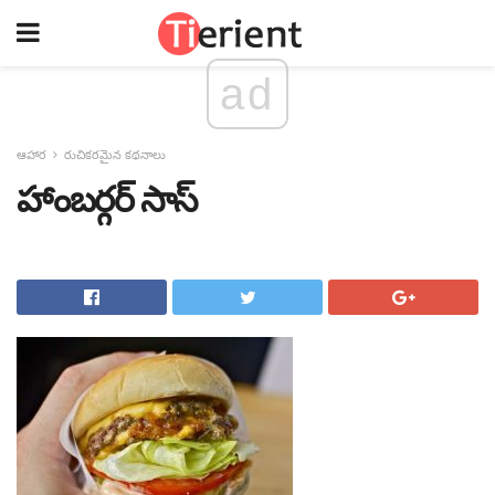
ad
ఆహార
రుచికరమైన కథనాలు
హాంబర్గర్ సాస్