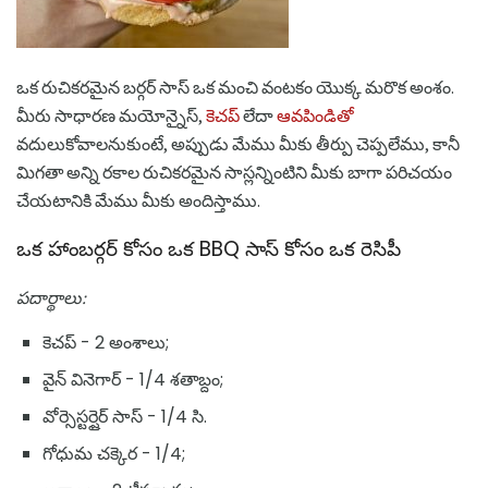
ఒక రుచికరమైన బర్గర్ సాస్ ఒక మంచి వంటకం యొక్క మరొక అంశం.
మీరు సాధారణ మయోన్నైస్,
కెచప్
లేదా
ఆవపిండితో
వదులుకోవాలనుకుంటే, అప్పుడు మేము మీకు తీర్పు చెప్పలేము, కానీ
మిగతా అన్ని రకాల రుచికరమైన సాస్లన్నింటిని మీకు బాగా పరిచయం
చేయటానికి మేము మీకు అందిస్తాము.
ఒక హాంబర్గర్ కోసం ఒక BBQ సాస్ కోసం ఒక రెసిపీ
పదార్థాలు:
కెచప్ - 2 అంశాలు;
వైన్ వినెగార్ - 1/4 శతాబ్దం;
వోర్సెస్టర్షైర్ సాస్ - 1/4 సి.
గోధుమ చక్కెర - 1/4;