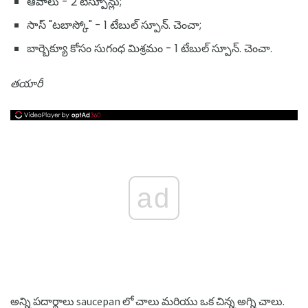
ఆవాలు - 2 టీస్పూన్లు;
సాస్ "టబాస్కో" - 1 టేబుల్ స్పూన్. చెంచా;
బార్బెక్యూ కోసం సుగంధ మిశ్రమం - 1 టేబుల్ స్పూన్. చెంచా.
తయారీ
ad
అన్ని పదార్థాలు saucepan లో చాలు మరియు ఒక చిన్న అగ్ని చాలు.