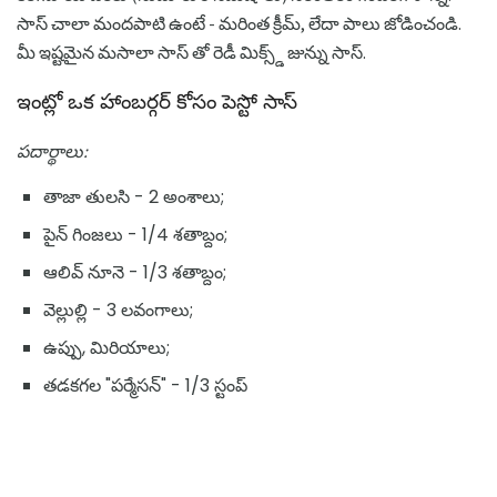
సాస్ చాలా మందపాటి ఉంటే - మరింత క్రీమ్, లేదా పాలు జోడించండి.
మీ ఇష్టమైన మసాలా సాస్ తో రెడీ మిక్స్డ్ జున్ను సాస్.
ఇంట్లో ఒక హాంబర్గర్ కోసం పెస్టో సాస్
పదార్థాలు:
తాజా తులసి - 2 అంశాలు;
పైన్ గింజలు - 1/4 శతాబ్దం;
ఆలివ్ నూనె - 1/3 శతాబ్దం;
వెల్లుల్లి - 3 లవంగాలు;
ఉప్పు, మిరియాలు;
తడకగల "పర్మేసన్" - 1/3 స్టంప్