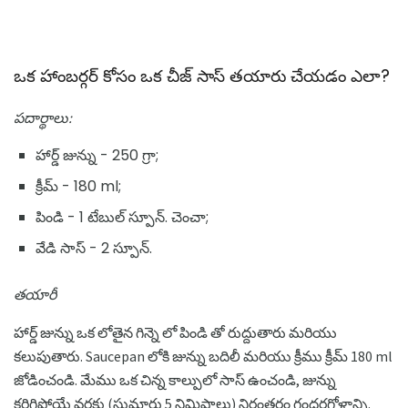
ఒక హాంబర్గర్ కోసం ఒక చీజ్ సాస్ తయారు చేయడం ఎలా?
పదార్థాలు:
హార్డ్ జున్ను - 250 గ్రా;
క్రీమ్ - 180 ml;
పిండి - 1 టేబుల్ స్పూన్. చెంచా;
వేడి సాస్ - 2 స్పూన్.
తయారీ
హార్డ్ జున్ను ఒక లోతైన గిన్నె లో పిండి తో రుద్దుతారు మరియు
కలుపుతారు. Saucepan లోకి జున్ను బదిలీ మరియు క్రీము క్రీమ్ 180 ml
జోడించండి. మేము ఒక చిన్న కాల్పులో సాస్ ఉంచండి, జున్ను
కరిగిపోయే వరకు (సుమారు 5 నిమిషాలు) నిరంతరం గందరగోళాన్ని.