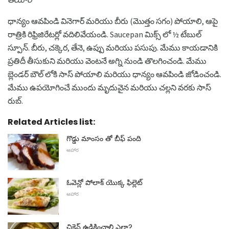
ధాన్యం ఆవపిండి వినెగార్ మరియు బీరు (మొత్తం సగం) పోయాలి, ఆపై
రాత్రికి రిఫ్రిజిరేటర్లో వదిలివేయండి. Saucepan మిక్స్ లో ½ టేబుల్
స్పూన్. బీరు, చక్కెర, తేనె, ఉప్పు మరియు పసుపు. మేము కాయడానికి
ప్రతిదీ తీసుకుని మరియు వెంటనే అగ్ని నుండి తొలగించండి. మేము
బ్లెండర్ బౌల్ లోకి సాస్ పోయాలి మరియు ధాన్యం ఆవపిండి జోడించండి.
మేము ఉపయోగించే ముందు మృదువైన మరియు చల్లని వరకు సాస్
రుబ్.
Related Articles list:
గొడ్డు మాంసం తో బీఫ్ పంది
ఆహార
ఓవెన్లో పోలాక్ యొక్క ఫిల్లెట్
ఆహార
చికెన్ ఉడికించాలి ఎలా?