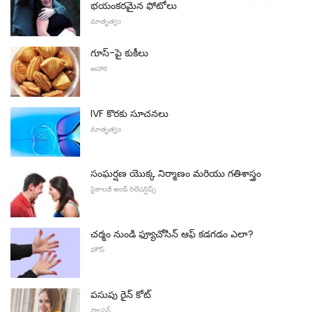
భయంకరమైన ఫోటోలు
మాతృత్వం
గూస్-పై కుకీలు
ఆహార
IVF కొరకు సూచనలు
మాతృత్వం
సంఘర్షణ యొక్క నిర్మాణం మరియు గతిశాస్త్రం
సైకాలజీ అండ్ రిలేషన్షిప్స్
చర్మం నుండి ఫ్యూచోసిన్ ఆఫ్ కడగడం ఎలా?
హౌస్
పసుపు రైన్ కోట్
ఫ్యాషన్