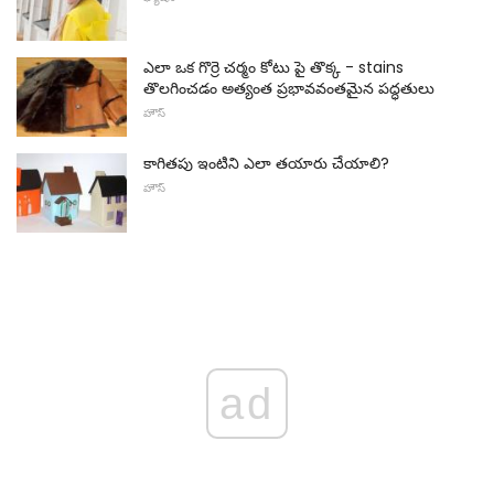
ఎలా ఒక గొర్రె చర్మం కోటు పై తొక్క - stains
తొలగించడం అత్యంత ప్రభావవంతమైన పద్ధతులు
హౌస్
కాగితపు ఇంటిని ఎలా తయారు చేయాలి?
హౌస్
ad