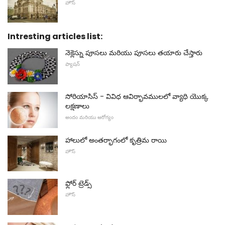
హౌస్
Intresting articles list:
నెక్లెస్ను పూసలు మరియు పూసలు తయారు చేస్తారు
ఫ్యాషన్
సోరియాసిస్ - వివిధ ఆవిర్భావములలో వ్యాధి యొక్క
లక్షణాలు
అందం మరియు ఆరోగ్యం
హాలులో అంతర్భాగంలో కృత్రిమ రాయి
హౌస్
ఫ్లోర్ ట్రెడ్స్
హౌస్