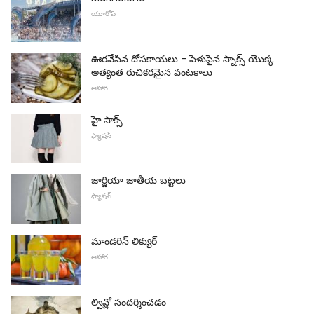
యూరోప్
ఊరవేసిన దోసకాయలు - పెళుసైన స్నాక్స్ యొక్క
అత్యంత రుచికరమైన వంటకాలు
ఆహార
హై సాక్స్
ఫ్యాషన్
జార్జియా జాతీయ బట్టలు
ఫ్యాషన్
మాండరిన్ లిక్యుర్
ఆహార
ల్వివ్లో సందర్శించడం