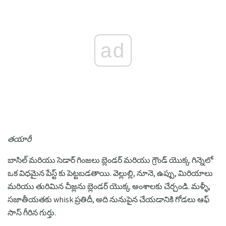
ad
తయారీ
బాసిల్ మరియు సెడార్ గింజలు బ్లెండర్ మరియు గ్రౌండ్ యొక్క గిన్నెలో
ఒక విధమైన పేస్ట్ కు పెట్టబడతాయి. వెల్లుల్లి, నూనె, ఉప్పు, మిరియాలు
మరియు తురిమిన చీజ్లను బ్లెండర్ యొక్క అంశాలకు చేర్చండి. మళ్ళీ,
సజాతీయతకు whisk ప్రతిదీ, అది నునుపైన చేయడానికి గోడలు ఆఫ్
సాస్ గీరిన గుర్తు.