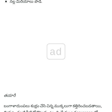
నల్ల మిరియాలు పొడి.
ad
తయారీ
బంగాళాదుంపలు శుభ్రం చేసి చిన్న ముక్కలుగా కత్తిరించబడతాయి,