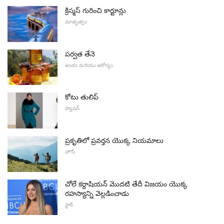
క్రిస్మస్ గురించి కార్టూన్లు
మాతృత్వం
పర్వత తేనె
అందం మరియు ఆరోగ్యం
కోటు తులిప్
ఫ్యాషన్
ప్రకృతిలో ప్రవర్తన యొక్క నియమాలు
హౌస్
చోలే కర్దాషియన్ మొదటి తేదీ విజయం యొక్క
రహస్యాన్ని వెల్లడించాడు
స్టార్