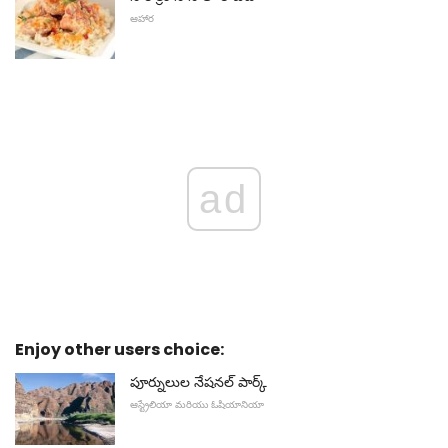
ఆహార
ad
Enjoy other users choice:
పూర్నులుల నేషనల్ పార్క్
ఆస్ట్రేలియా మరియు ఓషియానియా