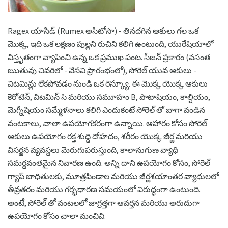
Ragex యాసిడ్ (Rumex అసిటోసా) - తినదగిన ఆకులు గల ఒక
మొక్క, ఇది ఒక లక్షణం పుల్లని రుచిని కలిగి ఉంటుంది, యురేషియాలో
విస్తృతంగా వ్యాపించి ఉన్న ఒక ప్రముఖ పంట. సీజన్ ప్రకారం (వసంత
ఋతువు చివరిలో - వేసవి ప్రారంభంలో), సోరెల్ యువ ఆకులు -
విటమిన్లు లేకపోవడం నుండి ఒక రెస్క్యూ. ఈ మొక్క యొక్క ఆకులు
కెరోటిన్, విటమిన్ సి మరియు సమూహం B, పొటాషియం, కాల్షియం,
మెగ్నీషియం సమ్మేళనాలు కలిగి ఎందుకంటే సోరెల్ తో బాగా వండిన
వంటకాలు, చాలా ఉపయోగకరంగా ఉన్నాయి. ఆహారం కోసం సోరెల్
ఆకులు ఉపయోగం రక్త శుద్ధి దోహదం, శరీరం యొక్క జీర్ణ మరియు
విసర్జన వ్యవస్థలు మెరుగుపరుస్తుంది, కాలానుగుణ వ్యాధి
సమర్థవంతమైన నివారణ ఉంది. అన్ని దాని ఉపయోగం కోసం, సోరెల్
గ్యాప్ బాధితులకు, మూత్రపిండాల మరియు జీర్ణశయాంతర వ్యాధులలో
తీవ్రతరం మరియు గర్భధారణ సమయంలో విరుద్ధంగా ఉంటుంది.
అంటే, సోరెల్ తో వంటలలో జాగ్రత్తగా ఆవర్తన మరియు అరుదుగా
ఉపయోగం కోసం చాలా మంచివి.