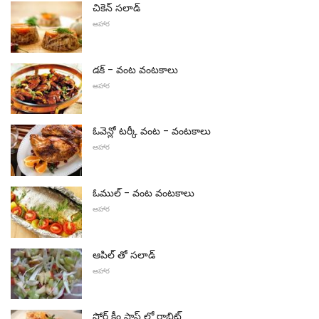
చికెన్ సలాడ్
ఆహార
డక్ - వంట వంటకాలు
ఆహార
ఓవెన్లో టర్కీ వంట - వంటకాలు
ఆహార
ఓముల్ - వంట వంటకాలు
ఆహార
ఆపిల్ తో సలాడ్
ఆహార
సోర్ క్రీం సాస్ లో రాబిట్