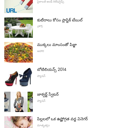
సైకాలజీ అండ్ రిలేషన్షిప్స్
కుటీరాలు కోసం ప్లాస్టిక్ టేబుల్
హౌస్
ముక్కలు మాంసంతో పిజ్జా
ఆహార
బోటిలియన్స్ 2014
ఫ్యాషన్
జాక్వర్డ్ స్వేటర్
ఫ్యాషన్
పిల్లలలో ఒక ఉష్ణోగ్రత వద్ద వినెగర్
మాతృత్వం