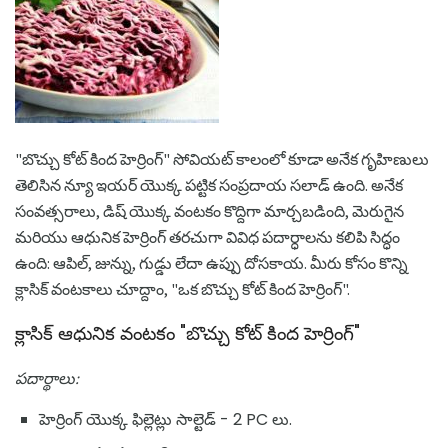
"బొచ్చు కోట్ కింద హెర్రింగ్" సోవియట్ కాలంలో కూడా అనేక గృహిణులు
తెలిసిన న్యూ ఇయర్ యొక్క పట్టిక సంప్రదాయ సలాడ్ ఉంది. అనేక
సంవత్సరాలు, డిష్ యొక్క వంటకం కొద్దిగా మార్చబడింది, మెరుగైన
మరియు ఆధునిక హెర్రింగ్ తరచుగా వివిధ పదార్ధాలను కలిపి సిద్ధం
ఉంది: ఆపిల్, జున్ను, గుడ్డు లేదా ఉప్పు దోసకాయ. మీరు కోసం కొన్ని
క్లాసిక్ వంటకాలు చూద్దాం, "ఒక బొచ్చు కోట్ కింద హెర్రింగ్".
క్లాసిక్ ఆధునిక వంటకం "బొచ్చు కోట్ కింద హెర్రింగ్"
పదార్థాలు:
హెర్రింగ్ యొక్క ఫిల్లెట్లు సాల్టెడ్ - 2 PC లు.