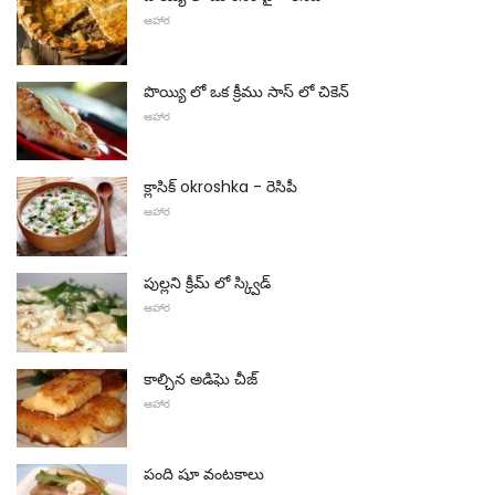
ఆహార
పొయ్యి లో ఒక క్రీము సాస్ లో చికెన్
ఆహార
క్లాసిక్ okroshka - రెసిపీ
ఆహార
పుల్లని క్రీమ్ లో స్క్విడ్
ఆహార
కాల్చిన అడిఘె చీజ్
ఆహార
పంది షూ వంటకాలు