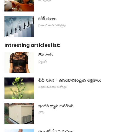
కెరీర్ రకాలు
సైకాలజీ అండ్ రిలేషన్షిప్స్
Intresting articles list:
లేస్ టాప్
ఫ్యాషన్
లీచీ నూనె - ఉపయోగకరమైన లక్షణాలు
అందం మరియు ఆరోగ్యం
ఇంటికి గ్యాస్ జనరేటర్
హౌస్
రైలు తో వేసవి దుస్తుల