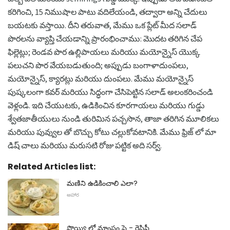
కరిగించి, 15 నిముషాల పాటు వదిలేయండి, తద్వారా అన్ని చేదులు
బయటకు వస్తాయి. దీని తరువాత, మేము ఒక ప్లేట్ మీద సలాడ్
పొరలను వ్యాప్తి చేయడాన్ని ప్రారంభించాము: మొదట తరిగిన చేప
ఫిల్లెట్లు; రెండవ పొర ఉల్లిపాయలు మరియు మయోన్నైస్ యొక్క
పలుచని పొర వేయబడుతుంది; అప్పుడు బంగాళాదుంపలు,
మయోన్నైస్, క్యారట్లు మరియు దుంపలు. మేము మయోన్నైస్
పుష్కలంగా కవర్ మరియు సిద్ధంగా చేసిపెట్టిన సలాడ్ అలంకరించండి
వెళ్లండి. ఇది చేయుటకు, ఉడికించిన కూరగాయలు మరియు గుడ్డు
శ్వేతజాతీయులు నుండి తురిమిన పచ్చసొన, తాజా తరిగిన మూలికలు
మరియు పువ్వుల తో బొచ్చు కోటు చల్లుకోవటానికి. మేము ఫ్రిజ్ లో మా
డిష్ చాలు మరియు మరుసటి రోజు పట్టిక అది సర్వ్.
Related Articles list:
మణిని ఉడికించాలి ఎలా?
ఆహార
పొయ్యి లో మాంసం పై - రెసిపీ