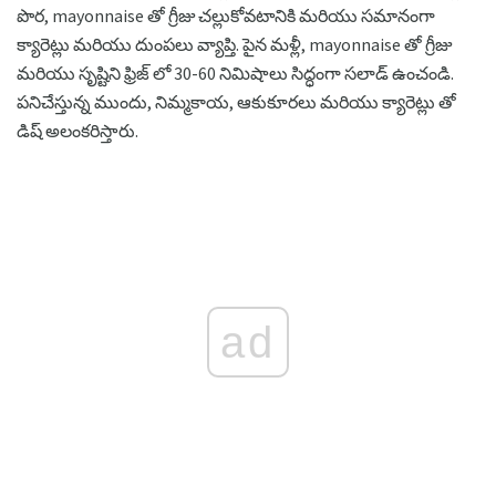
పొర, mayonnaise తో గ్రీజు చల్లుకోవటానికి మరియు సమానంగా
క్యారెట్లు మరియు దుంపలు వ్యాప్తి. పైన మళ్లీ, mayonnaise తో గ్రీజు
మరియు సృష్టిని ఫ్రిజ్ లో 30-60 నిమిషాలు సిద్ధంగా సలాడ్ ఉంచండి.
పనిచేస్తున్న ముందు, నిమ్మకాయ, ఆకుకూరలు మరియు క్యారెట్లు తో
డిష్ అలంకరిస్తారు.
ad