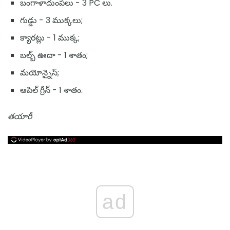
బంగాళాదుంపలు - 3 PC లు.
గుడ్డు - 3 ముక్కలు;
క్యారట్లు - 1 ముక్క;
బల్బ్ ఊదా - 1 శాతం;
మయోన్నైస్;
ఆపిల్ గ్రీన్ - 1 శాతం.
తయారీ
ad