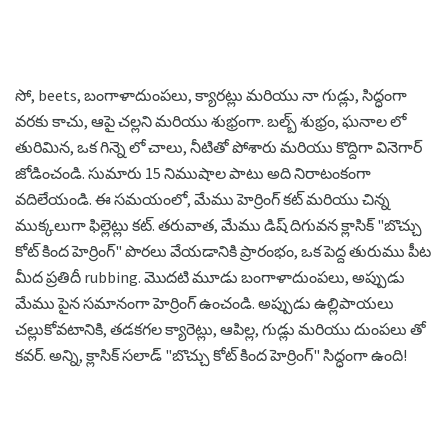
సో, beets, బంగాళాదుంపలు, క్యారట్లు మరియు నా గుడ్లు, సిద్ధంగా
వరకు కాచు, ఆపై చల్లని మరియు శుభ్రంగా. బల్బ్ శుభ్రం, ఘనాల లో
తురిమిన, ఒక గిన్నె లో చాలు, నీటితో పోశారు మరియు కొద్దిగా వినెగార్
జోడించండి. సుమారు 15 నిముషాల పాటు అది నిరాటంకంగా
వదిలేయండి. ఈ సమయంలో, మేము హెర్రింగ్ కట్ మరియు చిన్న
ముక్కలుగా ఫిల్లెట్లు కట్. తరువాత, మేము డిష్ దిగువన క్లాసిక్ "బొచ్చు
కోట్ కింద హెర్రింగ్" పొరలు వేయడానికి ప్రారంభం, ఒక పెద్ద తురుము పీట
మీద ప్రతిదీ rubbing. మొదటి మూడు బంగాళాదుంపలు, అప్పుడు
మేము పైన సమానంగా హెర్రింగ్ ఉంచండి. అప్పుడు ఉల్లిపాయలు
చల్లుకోవటానికి, తడకగల క్యారెట్లు, ఆపిల్ల, గుడ్లు మరియు దుంపలు తో
కవర్. అన్ని, క్లాసిక్ సలాడ్ "బొచ్చు కోట్ కింద హెర్రింగ్" సిద్ధంగా ఉంది!