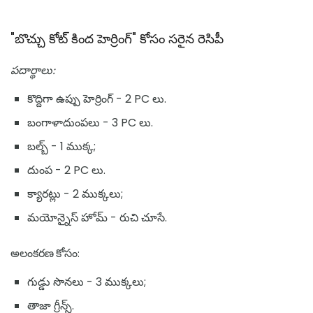
"బొచ్చు కోట్ కింద హెర్రింగ్" కోసం సరైన రెసిపీ
పదార్థాలు:
కొద్దిగా ఉప్పు హెర్రింగ్ - 2 PC లు.
బంగాళాదుంపలు - 3 PC లు.
బల్బ్ - 1 ముక్క;
దుంప - 2 PC లు.
క్యారట్లు - 2 ముక్కలు;
మయోన్నైస్ హోమ్ - రుచి చూసే.
అలంకరణ కోసం:
గుడ్డు సొనలు - 3 ముక్కలు;
తాజా గ్రీన్స్.