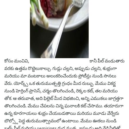
ad
కోసం మంచివి,
కానీ పీల్ వండుతారు
వరకు ఉత్తమ రొట్టెలుకాల్చు. గుడ్లు చల్లని, అప్పుడు చల్లని, శుభ్రంగా
మరియు మా వంటకాలు అలంకరించేందుకు ప్రోటీన్లు నుండి సొనలు
వేరు. యోర్క్స్ ఒక తురుముత్పత్తి గ్రంధం మీద రుబ్బు. మేము వికర్ణ
నుండి హెర్రింగ్ ప్రాసెస్, చర్మం తొలగించండి, రెక్కల కట్, తల మరియు
తోక. ఆ తరువాత, అది ఫిల్లెట్ మీద విభజించి, అన్ని ఎముకలు జాగ్రత్తగా
తొలగించండి. మేము చేపలను చిన్న ఘనాలకి కట్ చేసాము. తయారుగా
ఉన్న కూరగాయలు శుభ్రం చేయబడతాయి మరియు మూడు వేర్వేరు
బౌల్స్లో పెద్ద తురుముత్స్రావంలో ఉంటాయి. మేము ఊకలు నుండి
బల్బ్ పీల్ మరియు semirings గుడ్డ ముక్క. ఇప్పుడు అది వేడినీటితో