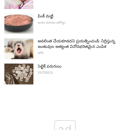
పింక్ మట్టి
అందం మరియు ఆరోగ్యం
ఆవలింత చేయకూడదని ప్రయత్నించండి: నిద్రిస్తున్న
జంతువుల అత్యంత వినోదభరితమైన ఎంపిక
హౌస్
సెల్టిక్ పరుగులు
ESOTERICA
ad