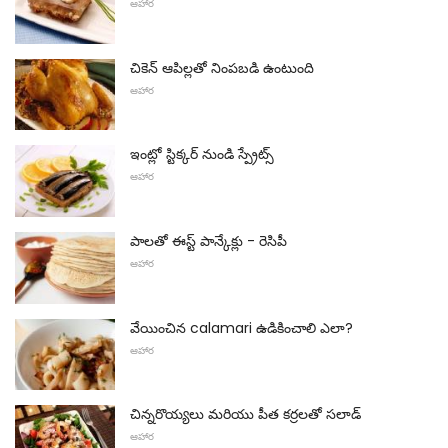
ఆహార
చికెన్ ఆపిల్లతో నింపబడి ఉంటుంది
ఆహార
ఇంట్లో స్టిక్కర్ నుండి స్ప్రేట్స్
ఆహార
పాలతో ఈస్ట్ పాన్కేక్లు - రెసిపీ
ఆహార
వేయించిన calamari ఉడికించాలి ఎలా?
ఆహార
చిన్నరొయ్యలు మరియు పీత కర్రలతో సలాడ్
ఆహార