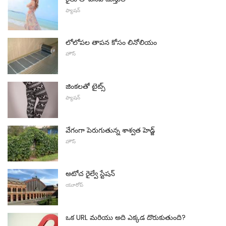
ఫ్యాషన్
లోలోపల తాపన కోసం లినోలియం
హౌస్
జింకలతో టైట్స్
ఫ్యాషన్
వేగంగా పెరుగుతున్న శాశ్వత హెడ్జ్
హౌస్
అటోచ రైల్వే స్టేషన్
యూరోప్
ఒక URL మరియు అది ఎక్కడ దొరుకుతుంది?