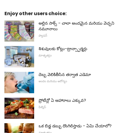
Enjoy other users choice:
అల్లిన సాక్స్ - చాలా అందమైన మరియు వెచ్చని
నమూనాలు
ఫ్యాషన్
శిశువులకు కోట్లు-ట్రాన్స్ఫార్మర్లు
మాతృత్వం
దెబ్బ వెలికితీసిన తర్వాత ఎడెమా
అందం మరియు ఆరోగ్యం
ప్రోటీన్లో ఏ ఆహారాలు ఎక్కువ?
ఫిట్నెస్
ఒక బిడ్డ డబ్బు దొంగిలిస్తాడు - ఏమి చేయాలో?
మాతృత్వం