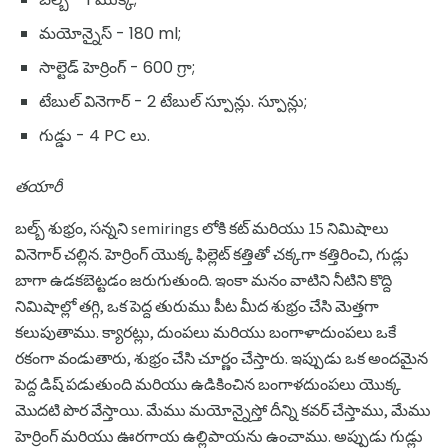
మయోన్నైస్ - 180 ml;
సాల్టెడ్ హెర్రింగ్ - 600 గ్రా;
టేబుల్ వినెగార్ - 2 టేబుల్ స్పూన్లు. స్పూన్లు;
గుడ్డు - 4 PC లు.
తయారీ
బల్బ్ శుభ్రం, సన్నని semirings లోకి కట్ మరియు 15 నిమిషాలు
వినెగార్ చల్లిన. హెర్రింగ్ యొక్క ఫిల్లెట్ కత్తితో చక్కగా కత్తిరించి, గుడ్లు
బాగా ఉడకబెట్టడం జరుగుతుంది. ఇంకా మనం వాటిని నీటిని కొద్ది
నిమిషాల్లో తగ్గి, ఒక పెద్ద తురుము పీట మీద శుభ్రం చేసి మెత్తగా
కలుపుతాము. క్యారట్లు, దుంపలు మరియు బంగాళాదుంపలు ఒకే
రకంగా వండుతారు, శుభ్రం చేసి చూర్ణం చేస్తారు. ఇప్పుడు ఒక అందమైన
పెద్ద డిష్ పడుతుంది మరియు ఉడికించిన బంగాళదుంపలు యొక్క
మొదటి పొర వేస్తాయి. మేము మయోన్నైస్తో దీన్ని కవర్ చేస్తాము, మేము
హెర్రింగ్ మరియు ఊరగాయ ఉల్లిపాయను ఉంచాము. అప్పుడు గుడ్లు