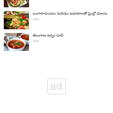
బంగాళాదుంపలు మరియు టమాటాలతో ఫ్రెంచ్లో మాంసం
ఆహార
తెలంగాణ అన్నం సూప్
ఆహార
ad