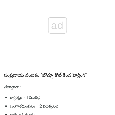
ad
సంప్రదాయ వంటకం "బొచ్చు కోట్ కింద హెర్రింగ్"
పదార్థాలు:
క్యారట్లు - 1 ముక్క;
బంగాళదుంపలు - 2 ముక్కలు;
బల్బ్ - 1 ముక్క;