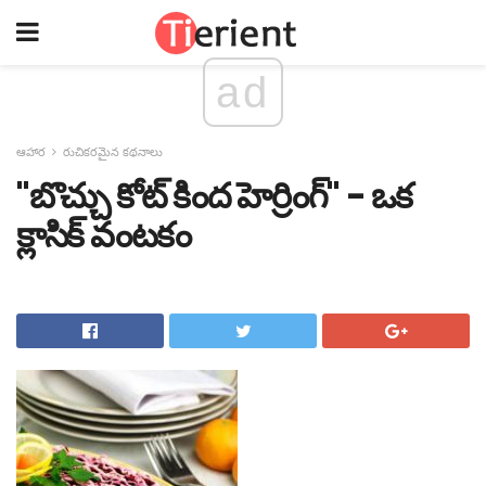
ad
ఆహార
రుచికరమైన కథనాలు
"బొచ్చు కోట్ కింద హెర్రింగ్" - ఒక
క్లాసిక్ వంటకం