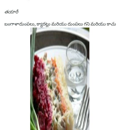
తయారీ
బంగాళాదుంపలు, క్యారట్లు మరియు దుంపలు గని మరియు కాచు