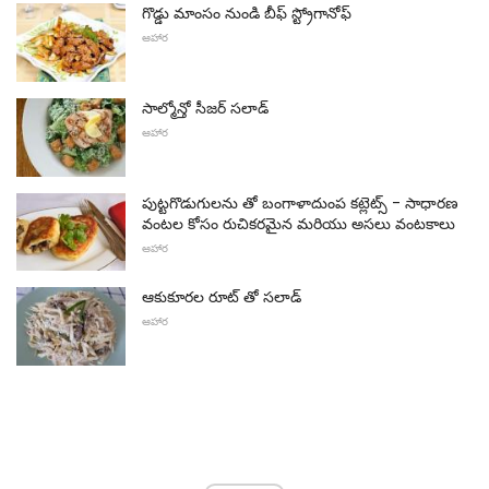
గొడ్డు మాంసం నుండి బీఫ్ స్ట్రోగానోఫ్
ఆహార
సాల్మోన్తో సీజర్ సలాడ్
ఆహార
పుట్టగొడుగులను తో బంగాళాదుంప కట్లెట్స్ - సాధారణ
వంటల కోసం రుచికరమైన మరియు అసలు వంటకాలు
ఆహార
ఆకుకూరల రూట్ తో సలాడ్
ఆహార