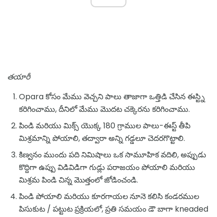
తయారీ
Opara కోసం మేము వెచ్చని పాలు తాజాగా ఒత్తిడి చేసిన ఈస్ట్ని
కరిగించాము, దీనిలో మేము మొదట చక్కెరను కరిగించాము.
పిండి మరియు మిక్స్ యొక్క 180 గ్రాముల పాలు-ఈస్ట్ తీపి
మిశ్రమాన్ని పోయాలి, తద్వారా అన్ని గడ్డలూ చెదరగొట్టాలి.
కిణ్వనం ముందు పది నిమిషాలు ఒక సామూహిక వదిలి, అప్పుడు
కొద్దిగా ఉప్పు విడివిడిగా గుడ్లు పరాజయం పోయాలి మరియు
మిశ్రమ పిండి చిన్న మొత్తంలో జోడించండి.
పిండి పోయాలి మరియు కూరగాయల నూనె కలిసి కండరముల
పిసుకుట / పట్టుట ప్రక్రియలో, ప్రతి సమయం డౌ బాగా kneaded