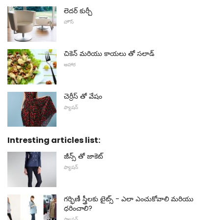
లెదర్ కుర్చీ
హౌస్
చికెన్ మరియు కాయలు తో సలాడ్
ఆహార
చెర్రీస్ తో వేషం
ఫ్యాషన్
Intresting articles list:
జీన్స్ తో జాకెట్
ఫ్యాషన్
గర్భిణీ స్త్రీలకు టైట్స్ - ఎలా ఎంచుకోవాలి మరియు
ధరించాలి?
ఫ్యాషన్