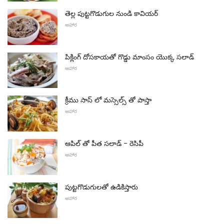
తెల్ల పుట్టగొడుగుల నుండి కావియర్
ఆహార
పిక్లింగ్ దోసకాయతో గొడ్డు మాంసం యొక్క సలాడ్
ఆహార
క్రీము సాస్ లో మస్సెల్స్ తో పాస్తా
ఆహార
ఆపిల్ తో పీత సలాడ్ - రెసిపీ
ఆహార
పుట్టగొడుగులతో ఉడికిస్తారు
ఆహార