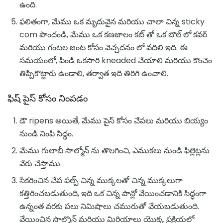
ఉంది.
ఫలితంగా, మేము ఒక మృదువైన మరియు చాలా చిన్న sticky
com పొందండి, మేము ఒక కణజాలం కట్ తో ఒక బౌల్ లో కవర్
మరియు గంటల జంట కోసం వెచ్చదనం లో వదిలి ఇది. ఈ
సమయంలో, పిండి ఒకసారి kneaded చేయాలి మరియు కొంచెం
తిప్పికొట్టారు ఉండాలి, తర్వాత ఇది తిరిగి ఉంచాలి.
ఫిష్ పైస్ కోసం నింపడం
డౌ ripens అయితే, మేము పైస్ కోసం చేపలు మరియు బియ్యం
నుండి నింపి సిద్ధం.
మేము గులాబీ సాల్మోన్ ను తొలగించి, ఎముకలు నుండి ఫిల్లెట్లను
వేరు చేస్తాము.
సేకరించిన చేప పల్ప్ చిన్న ముక్కలతో చిన్న ముక్కలుగా
కత్తిరించబడుతుంది, ఇది ఒక చిన్న పాన్లో వేయించడానికి సిద్ధంగా
ఉన్నంత వరకు పలు నిమిషాలు చమురుతో వేయబడుతుంది.
వేయించిన సాల్మొన్ మరియు మిరియాలు యొక్క ప్రక్రియలో