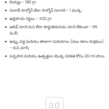
బియ్యం - 190 గ్రా;
గులాబీ సాల్మోన్ లేదా సాల్మోన్ సరాసరి - 1 ముక్క;
ఉల్లిపాయ గడ్డలు - 420 గ్రా;
ఆలివ్ నూనె రుచి లేదా పొద్దుతిరుగుడు నూనె లేకుండా - 65
మి.లీ;
ఉప్పు, పెద్ద మరియు తాజాగా మిరియాలు (పలు రకాల మిశ్రమం)
- రుచి చూసే;
పచ్చసొన మరియు ఉత్పత్తుల యొక్క సరళత కోసం 20 ml పాలు.
ad