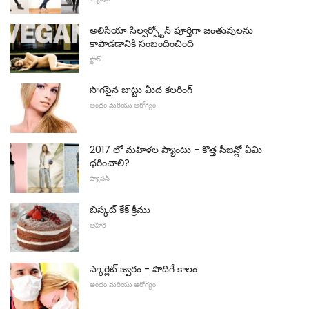
అలిసియా సిల్వర్స్టోన్ పూర్తిగా జంతువులను
కాపాడడానికి సంబందించింది
స్టార్
సొగసైన జుట్టు మీద కలరింగ్
అందం మరియు ఆరోగ్యం
2017 లో మహిళల ప్యాంటు - కొత్త సీజన్లో ఏమి
ధరించాలి?
ఫ్యాషన్
బిస్కట్ కేక్ క్రీము
ఆహార
స్కార్లెట్ జ్వరం - పొదిగే కాలం
అందం మరియు ఆరోగ్యం