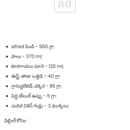
ad
sifted పిండి - 560 గ్రా;
పాలు - 370 ml;
కూరగాయల నూనె - 120 ml;
ఈస్ట్, తాజా ఒత్తిడి - 40 గ్రా;
గ్రాన్యులేటెడ్ చక్కెర - 95 గ్రా;
పెద్ద టేబుల్ ఉప్పు - 5 గ్రా;
ఎంపిక చికెన్ గుడ్లు - 2 ముక్కలు;
ఫిల్లింగ్ కోసం: