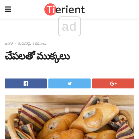
ad
ఆహార
రుచికరమైన కథనాలు
చేపలతో ముక్కలు