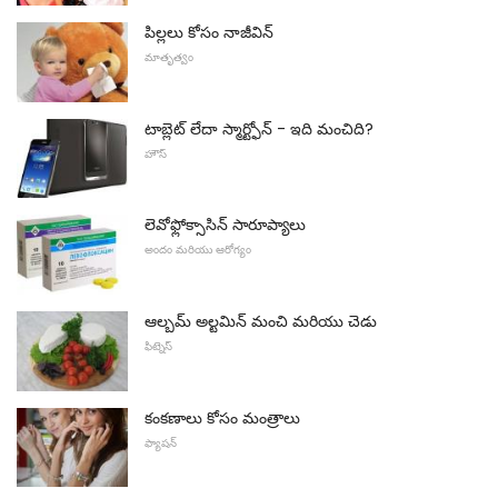
పిల్లలు కోసం నాజీవిన్
మాతృత్వం
టాబ్లెట్ లేదా స్మార్ట్ఫోన్ - ఇది మంచిది?
హౌస్
లెవోఫ్లోక్సాసిన్ సారూప్యాలు
అందం మరియు ఆరోగ్యం
ఆల్బమ్ అల్టమిన్ మంచి మరియు చెడు
ఫిట్నెస్
కంకణాలు కోసం మంత్రాలు
ఫ్యాషన్