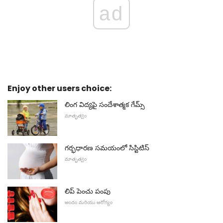
ad
Enjoy other users choice:
లింగ విద్యపై సందేశాత్మక గేమ్స్
మాతృత్వం
గర్భధారణ సమయంలో సిస్టిటిస్
మాతృత్వం
లిప్ పెంచు పంపు
అందం మరియు ఆరోగ్యం