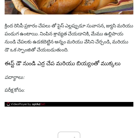
క్రింద రెసిపీ ప్రకారం చేపలు తో పైస్ ఎల్లప్పుడూ సువాసన, జ్యుసి మరియు
పండుగ ఉంటాయి. నింపిన శ్రావ్యత చేయడానికి, మేము ఉల్లిపాయ
నుండి చేపలకు ఉడకబెట్టిన అన్నం మరియు వేసిని చేర్చండి, మరియు
డౌ ఒక స్పాంజితో చేయబడుతుంది.
ఈస్ట్ డౌ నుండి ఎర్ర చేప మరియు బియ్యంతో ముక్కలు
పదార్థాలు:
పరీక్ష కోసం: