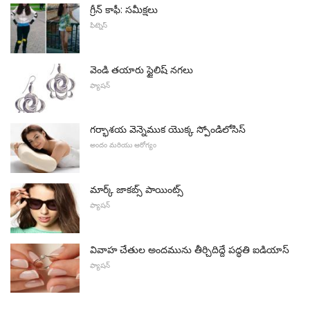
గ్రీన్ కాఫీ: సమీక్షలు
ఫిట్నెస్
వెండి తయారు స్టైలిష్ నగలు
ఫ్యాషన్
గర్భాశయ వెన్నెముక యొక్క స్పోండిలోసిస్
అందం మరియు ఆరోగ్యం
మార్క్ జాకబ్స్ పాయింట్స్
ఫ్యాషన్
వివాహ చేతుల అందమును తీర్చిదిద్దే పద్ధతి ఐడియాస్
ఫ్యాషన్