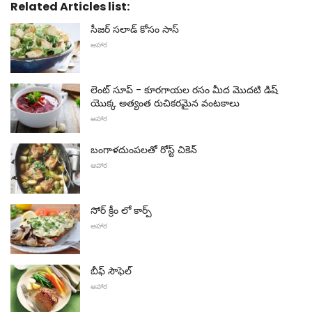
Related Articles list:
సీజర్ సలాడ్ కోసం సాస్
ఆహార
లెంట్ సూప్ - కూరగాయల రసం మీద మొదటి డిష్
యొక్క అత్యంత రుచికరమైన వంటకాలు
ఆహార
బంగాళదుంపలతో రోస్ట్ చికెన్
ఆహార
సోర్ క్రీం లో కార్ప్
ఆహార
బీఫ్ సౌఫెల్
ఆహార