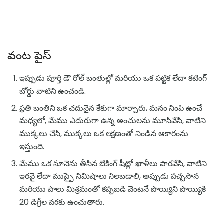
వంట పైస్
ఇప్పుడు పూర్తి డౌ రోల్ బంతుల్లో మరియు ఒక పట్టిక లేదా కటింగ్
బోర్డు వాటిని ఉంచండి.
ప్రతి బంతిని ఒక చదునైన కేకుగా మార్చారు, మనం నింపి ఉంచే
మధ్యలో, మేము ఎదురుగా ఉన్న అంచులను మూసివేసి, వాటిని
ముక్కలు చేసి, ముక్కలు ఒక లక్షణంతో నిండిన ఆకారంను
ఇస్తుంది.
మేము ఒక నూనెను తీసిన బేకింగ్ షీట్లో ఖాళీలు పారవేసి, వాటిని
ఇరవై లేదా ముప్పై నిమిషాలు నిలబడాలి, అప్పుడు పచ్చసొన
మరియు పాలు మిశ్రమంతో కప్పబడి వెంటనే పొయ్యిని పొయ్యికి
20 డిగ్రీల వరకు ఉంచుతారు.