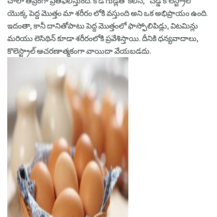
చాలా తీవ్రంగా ప్రతిఫలిస్తుంది. కోడి గుడ్లతో కలిసి, "చెడ్డ కొలెస్ట్రాల్"
యొక్క పెద్ద మొత్తం మా శరీరం లోకి వస్తుంది అని ఒక అభిప్రాయం ఉంది.
ఇదంతా, కానీ దానితోపాటు పెద్ద మొత్తంలో ఫాస్ఫోలిపిడ్లు, విటమిన్లు
మరియు లెసిథిన్ కూడా శరీరంలోకి ప్రవేశిస్తాయి. దీనికి ధన్యవాదాలు,
కొలెస్ట్రాల్ ఆచరణాత్మకంగా వాయిదా వేయబడదు.