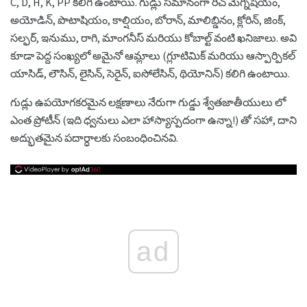
C, D, H, K, PP కలిగి ఉంటాయి. గుడ్లు సమానంగా రిచ్ మెగ్నీషియం,
అయోడిన్, పొటాషియం, కాల్షియం, బోరాన్, మాలిబ్డినం, క్లోరిన్, జింక్,
సల్ఫర్, ఇనుము, రాగి, మాంగనీస్ మరియు కోబాల్ట్ వంటి ఖనిజాలు. అవి
కూడా పెద్ద సంఖ్యలో అమైనో ఆమ్లాలు (గ్లూటిమిక్ మరియు ఆస్పార్పికల్
యాసిడ్, లౌసిన్, లైసిన్, సెరైన్, ఐసోలేసిన్, థియోనిన్) కలిగి ఉంటాయి.
గుడ్లు ఉపయోగకరమైన లక్షణాలు నేరుగా గుడ్డు శ్వేతజాతీయులు లో
ఎంత ప్రోటీన్ (ఇది ధ్వనులు ఎలా హాస్యాస్పదంగా ఉన్నా!) తో సహా, దాని
అద్భుతమైన పదార్ధాలకు సంబంధించినవి.
ad