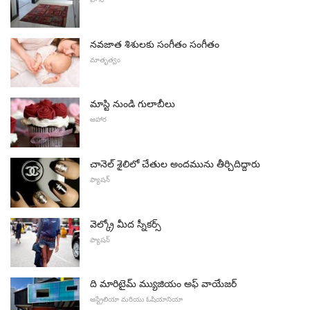
నవజాత శిశులకు సంగీతం సంగీతం
మాతృత్వం
మాస్టి నుండి గులాబీలు
ఆహార
చానెల్ శైలిలో చేతుల అందమును తీర్చిదిద్దారు
ఫ్యాషన్
వెల్క్రో మీద స్నీకర్స్
ఫ్యాషన్
ది మారిటైమ్ మ్యుజియం అఫ్ వాయేజర్
ఆస్ట్రేలియా మరియు ఓషియానియా