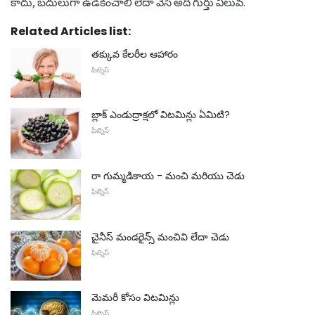
కాదు, బదులుగా ఉడికించాలి లేదా వేసి అది గుర్తు విలువ.
Related Articles list:
తక్కువ కేలరీల ఆహారం
ఫిట్నెస్
బ్లాక్ ఎండుద్రాక్షలో విటమిన్లు ఏమిటి?
ఫిట్నెస్
రా గుమ్మడికాయ - మంచి మరియు చెడు
ఫిట్నెస్
చైనీస్ మండరైన్స్ మంచివి లేదా చెడు
ఫిట్నెస్
మెమరీ కోసం విటమిన్లు
ఫిట్నెస్