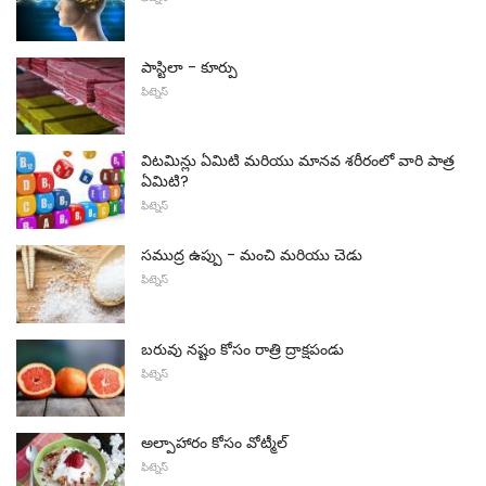
పాస్టిలా - కూర్పు
ఫిట్నెస్
విటమిన్లు ఏమిటి మరియు మానవ శరీరంలో వారి పాత్ర
ఏమిటి?
ఫిట్నెస్
సముద్ర ఉప్పు - మంచి మరియు చెడు
ఫిట్నెస్
బరువు నష్టం కోసం రాత్రి ద్రాక్షపండు
ఫిట్నెస్
అల్పాహారం కోసం వోట్మీల్
ఫిట్నెస్