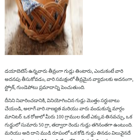
ad
డయాబెటిస్ ఉన్నవారు తీవ్రంగా గుడ్లు తింటారు, ఎందుకంటే వారి
అదనపు తీసుకోవడం, వారి సమక్షంలో తీవ్రమైన వ్యాధులకు అదనంగా,
స్ట్రోక్, గుండెపోటు ప్రమాదాన్ని పెంచుతుంది.
దీనిని నివారించడానికి, వినియోగించిన గుడ్లు మొత్తం సర్దుబాటు
చేయండి, అలాగే వారి నాణ్యత మరియు వారు వండుకున్న మార్గం
మానిటర్. ఒక రోజులో మీరు 100 గ్రాముల కంటే ఎక్కువ తినవచ్చు, ఒక
గుడ్డులో సుమారు 50 గ్రా, తద్వారా రెండు గుడ్లు తగినంతగా ఉంటుంది.
మరియు అది దాని ముడి రూపంలో ఒక కోడి గుడ్డు తినడం విలువైనదే