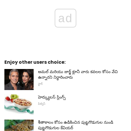
ad
Enjoy other users choice:
అమల్ మరియు జార్జ్ క్లూనీ వారు కవలల కోసం వేచి
ఉన్నారని నిర్ధారించారు
స్టార్
హెర్క్యులస్ స్లింగ్స్
ఫిట్నెస్
శీతాకాలం కోసం ఉడికించిన పుట్టగొడుగుల నుండి
పుట్టగొడుగుల కేవియర్