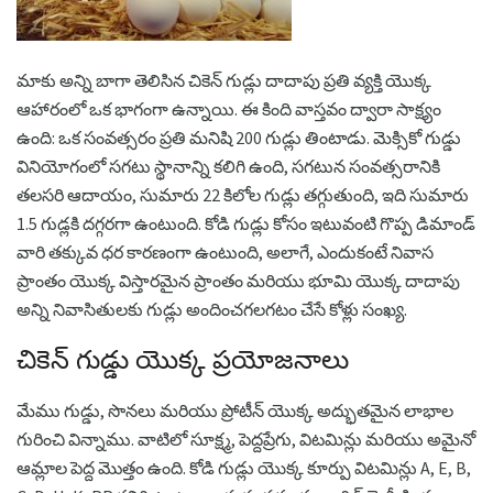
మాకు అన్ని బాగా తెలిసిన చికెన్ గుడ్లు దాదాపు ప్రతి వ్యక్తి యొక్క
ఆహారంలో ఒక భాగంగా ఉన్నాయి. ఈ కింది వాస్తవం ద్వారా సాక్ష్యం
ఉంది: ఒక సంవత్సరం ప్రతి మనిషి 200 గుడ్లు తింటాడు. మెక్సికో గుడ్డు
వినియోగంలో సగటు స్థానాన్ని కలిగి ఉంది, సగటున సంవత్సరానికి
తలసరి ఆదాయం, సుమారు 22 కిలోల గుడ్లు తగ్గుతుంది, ఇది సుమారు
1.5 గుడ్లకి దగ్గరగా ఉంటుంది. కోడి గుడ్లు కోసం ఇటువంటి గొప్ప డిమాండ్
వారి తక్కువ ధర కారణంగా ఉంటుంది, అలాగే, ఎందుకంటే నివాస
ప్రాంతం యొక్క విస్తారమైన ప్రాంతం మరియు భూమి యొక్క దాదాపు
అన్ని నివాసితులకు గుడ్లు అందించగలగటం చేసే కోళ్లు సంఖ్య.
చికెన్ గుడ్డు యొక్క ప్రయోజనాలు
మేము గుడ్డు, సొనలు మరియు ప్రోటీన్ యొక్క అద్భుతమైన లాభాల
గురించి విన్నాము. వాటిలో సూక్ష్మ, పెద్దప్రేగు, విటమిన్లు మరియు అమైనో
ఆమ్లాల పెద్ద మొత్తం ఉంది. కోడి గుడ్లు యొక్క కూర్పు విటమిన్లు A, E, B,