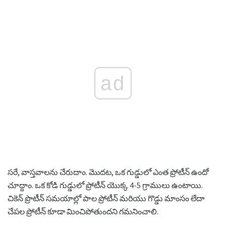
ad
సరే, వాస్తవాలను చేరుదాం. మొదట, ఒక గుడ్డులో ఎంత ప్రోటీన్ ఉందో
చూద్దాం. ఒక కోడి గుడ్డులో ప్రోటీన్ యొక్క 4-5 గ్రాములు ఉంటాయి.
చికెన్ ప్రొటీన్ సమయాల్లో పాల ప్రోటీన్ మరియు గొడ్డు మాంసం లేదా
చేపల ప్రోటీన్ కూడా మించిపోతుందని గమనించాలి.