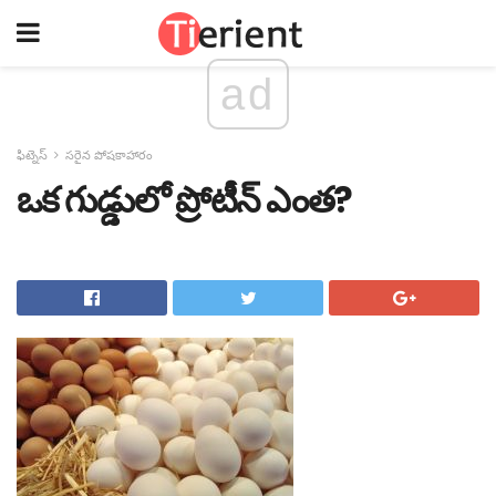
ad
ఫిట్నెస్
సరైన పోషకాహారం
ఒక గుడ్డులో ప్రోటీన్ ఎంత?