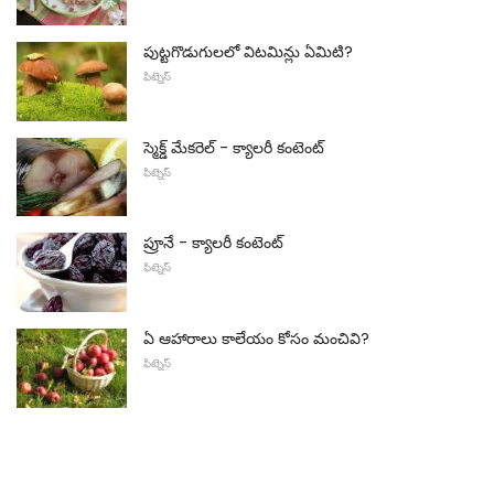
పుట్టగొడుగులలో విటమిన్లు ఏమిటి?
ఫిట్నెస్
స్మెక్డ్ మేకరెల్ - క్యాలరీ కంటెంట్
ఫిట్నెస్
ప్రూనే - క్యాలరీ కంటెంట్
ఫిట్నెస్
ఏ ఆహారాలు కాలేయం కోసం మంచివి?
ఫిట్నెస్