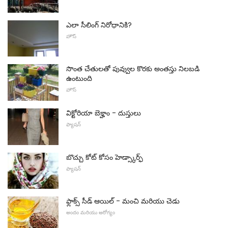
ఎలా సీలింగ్ నిరోధానికి?
హౌస్
సొంత చేతులతో పువ్వుల కొరకు అంతస్తు నిలబడి
ఉంటుంది
హౌస్
విక్టోరియా బెక్హాం - దుస్తులు
ఫ్యాషన్
బొచ్చు కోట్ కోసం హెడ్స్కార్ఫ్
ఫ్యాషన్
ఫ్లాక్స్ సీడ్ ఆయిల్ - మంచి మరియు చెడు
అందం మరియు ఆరోగ్యం