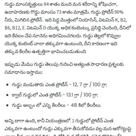
గుడ్డు మాంసకృత్తులు 94 శాతం మంది మన శరీరాన్ని శోషించగా,
ఉదాహరణకు గొడ్డు మాంసం 73 శాతం మాత్రమే. గుడ్డు ప్రోటీన్ 90%
నీరు, మిగిలిన ప్రోటీన్ . ఇది పెద్ద మొత్తంలో నియాసిన్, విటమిన్ K, B2,
B6, B12, E. విటమిన్ D యొక్క అధిక కంటెంట్కు ప్రసిద్ధి చెందింది, దీనిలో
ఇది కేవలం చేప నూనెను అధిగమించగలదు. గుడ్డు తెల్లలో కొవ్వుల
యొక్క కంటెంట్ చాలా తక్కువగా ఉంటుంది, దీని కారణంగా ఇది
తక్కువ కేలరీల ఉత్పత్తిగా భావించబడుతుంది.
ఇప్పుడు మేము గుడ్డు తెలుపు గురించి అత్యంత సాధారణ ప్రశ్నలకు
సమాధానం ఇస్తాము:
గుడ్డు వండుతారు ఎంత ప్రోటీన్ - 12, 7 గ్రా / 100 గ్రా;
క్వాల్ గుడ్డులో ఎంత ప్రోటీన్ - 13.1 గ్రా / 100 గ్రా;
గుడ్డు ఆల్బం లో ఎన్ని కేలరీలు - 48 కిలో కేలరీలు.
అన్ని బాగా ఉంది, కానీ నియంత్రణలో. 1 గుడ్డులో ప్రోటీన్ ఎంత
ఎక్కువగా ఉంటుందో గుడ్లు ఎక్కువగా తీసుకోవడం వల్ల మన ఆరోగ్యంపై