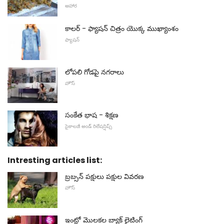
ఆహార
కాలర్ - ఫ్యాషన్ చిత్రం యొక్క ముఖ్యాంశం
ఫ్యాషన్
లోపలి గోడపై నగరాలు
హౌస్
సంకేత భాష - శిక్షణ
సైకాలజీ అండ్ రిలేషన్షిప్స్
Intresting articles list:
బ్రబ్సన్ పక్షులు పక్షుల వివరణ
హౌస్
ఇంట్లో మొలకల బ్యాక్ లైటింగ్