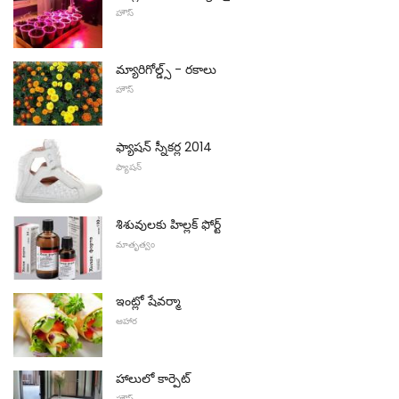
హౌస్
మ్యారిగోల్డ్స్ - రకాలు
హౌస్
ఫ్యాషన్ స్నీకర్ల 2014
ఫ్యాషన్
శిశువులకు హిల్లక్ ఫోర్ట్
మాతృత్వం
ఇంట్లో షేవర్మా
ఆహార
హాలులో కార్పెట్
హౌస్