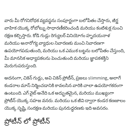
వారు మీ రోగనిరోధక వ్యవస్థను సంపూర్ణంగా బలోపేతం చేస్తారు, జీర్ణ
వాహిక యొక్క రోబోట్ను సాధారణీకరించండి మరియు కంటిశుక్ల నుంచి
రక్షణ కల్పిస్తారు. కోడి గుడ్లు రెగ్యులర్ వినియోగం హృదయనాళ
మరియు అనారోగ్య వ్యాధుల నివారణకు మంచి నివారణగా
ఉపయోగపడుతుంది, మరియు ఒక ఎముక బట్టను బలోపేతం చేస్తుంది,
మీ మానసిక అధ్యాపకలను పెంచుతుంది మరియు జ్ఞాపకశక్తిని
మెరుగుపరుస్తుంది.
అదనంగా, చికెన్ గుడ్లు, అవి చికెన్ ప్రోటీన్, ప్రజలు slimming, అలాగే
కండరాల మాస్ నిర్మించడానికి కావలసిన వారికి చాలా ఉపయోగకరంగా
ఉంటుంది. ఎగ్ వైట్ అనేది ఒక అద్భుతమైన, మరియు ముఖ్యంగా
ప్రోటీన్ యొక్క సహజ వనరు. మరియు ఒక జీవి ద్వారా కండర కణజాలం
యొక్క సృష్టి, సంరక్షణ మరియు పునరుద్ధరణకు ఇది అవసరం.
ప్రోటీన్ లో ప్రోటీన్