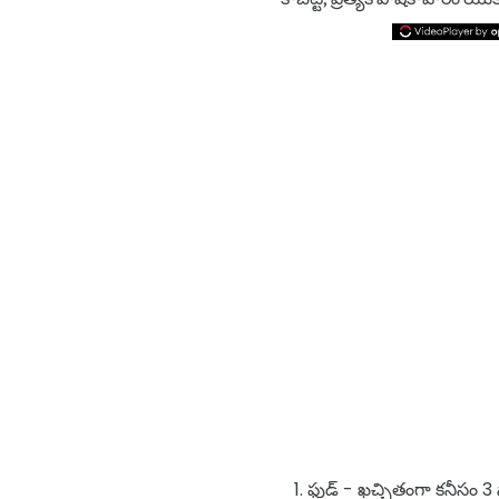
ఫుడ్ - ఖచ్చితంగా కనీసం 3 