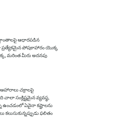
ిద్ధాంతాలపై ఆధారపడిన
ా ప్రత్యేకమైన పోషకాహారం యొక్క
యొక్క, మరింత మీరు అదనపు
ి ఆహారాలు చక్రాలపై
చాలా సంక్లిష్టమైన వ్యవస్థ,
ను ఉంచడంలో ఏవైనా కష్టాలను
తులు కలుసుకున్నప్పుడు ఫలితం