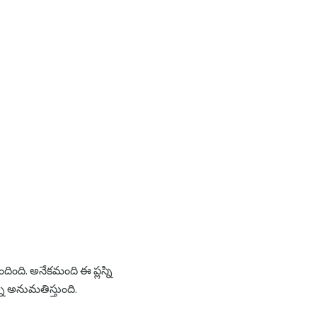
ంది. అనేకమంది ఈ ప్లస్ని
ి అనుమతిస్తుంది.