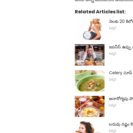
Related Articles list:
నెలకు 20 కిల
ఫిట్నెస్
జపనీస్ ఉప్పు
ఫిట్నెస్
Celery సూప్ 
ఫిట్నెస్
అనారోగ్యపు పొట
ఫిట్నెస్
బరువు నష్టం 
ఫిట్నెస్