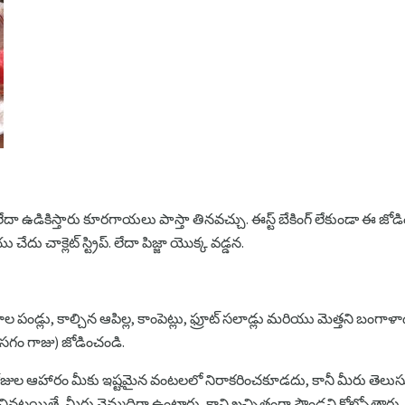
లేదా ఉడికిస్తారు కూరగాయలు పాస్తా తినవచ్చు. ఈస్ట్ బేకింగ్ లేకుండా ఈ జో
ు చేదు చాక్లెట్ స్ట్రిప్. లేదా పిజ్జా యొక్క వడ్డన.
 పండ్లు, కాల్చిన ఆపిల్ల, కాంపెట్లు, ఫ్రూట్ సలాడ్లు మరియు మెత్తని బం
సగం గాజు) జోడించండి.
రోజుల ఆహారం మీకు ఇష్టమైన వంటలలో నిరాకరించకూడదు, కానీ మీరు తెలుసు
ట్లయితే, మీరు నెమ్మదిగా ఉంటారు, కాని ఖచ్చితంగా పౌండ్లని కోల్పోతారు.