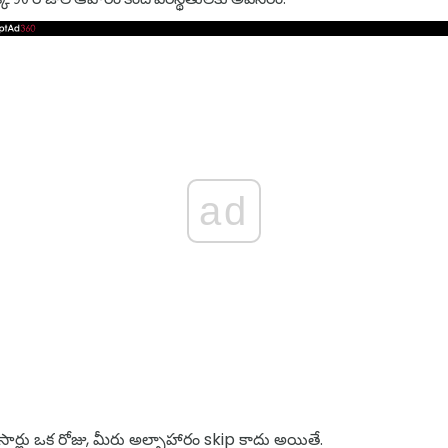
ad
సార్లు ఒక రోజు, మీరు అల్పాహారం skip కాదు అయితే.