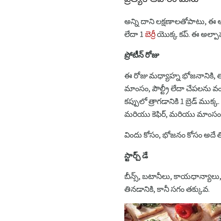
అన్ని దాని లక్షణాలతోపాటు, ఈ
లేదా 1
బెర్రీ
యొక్క కప్. ఈ అల్పాహ
ప్రోటీన్ రోజు
ఈ రోజు మధ్యాహ్న భోజనానికి
మాంసం, పౌల్ట్రీ లేదా చేపలను వ
కప్పులో త్రాగడానికి 1 బ్రెడ్ 
మరియు కెఫిర్, మరియు మాంసం
విందు కోసం, భోజనం కోసం అదే త
స్టార్చ్ డే
బీన్స్, బటానీలు, కాయధాన్యాల
తినడానికి, కానీ సగం తక్కువ.