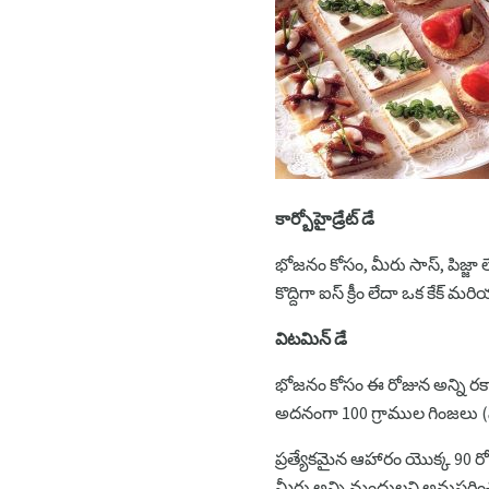
కార్బోహైడ్రేట్ డే
భోజనం కోసం, మీరు సాస్, పిజ్జా 
కొద్దిగా ఐస్ క్రీం లేదా ఒక కేక్ మరియ
విటమిన్ డే
భోజనం కోసం ఈ రోజున అన్ని రకాల
అదనంగా 100 గ్రాముల గింజలు (
ప్రత్యేకమైన ఆహారం యొక్క 90 
మీరు అన్ని మందులని అనుసరించిన