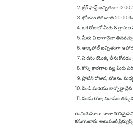
బ్రేక్ ఫాస్ట్ ఖచ్చితంగా 12.
భోజనం తరువాత 20.00 కన్
ఒక రోజులో మీరు 8 గ్లాసుల నీ
మీరు ఏ భాగానైనా తినవచ్చు
ఆల్కహాల్ ఖచ్చితంగా ఆహార
ఏ రసం యొక్క తీసుకోవడం ప్
కొన్ని కారణాల వల్ల మీరు వి
ప్రోటీన్ రోజున, భోజనం మధ
పిండి మరియు కార్బోహైడ్రే
పండు రోజు, విరామం తక్కు
ఈ నియమాలు చాలా కఠినమైనవి అయ
కనుగొంటారు: అటువంటి ఫ్రేమ్వర