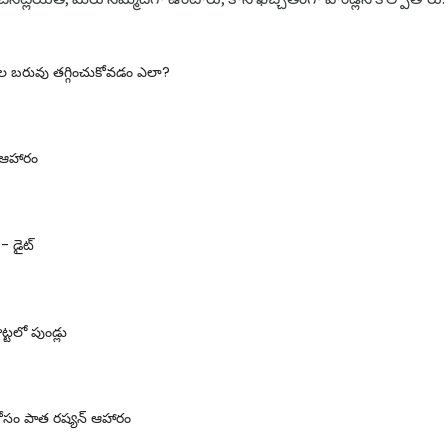
ోల బరువు తగ్గించుకోవడం ఎలా?
 ఆహారం
- డైట్
్టలో పుండ్లు
కోసం పాత రష్యన్ ఆహారం