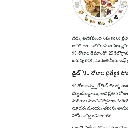
నేడు, అనేకమంది నిపుణులు ప్రత
ఆహారాలు అభిమానుల సంఖ్యను తగ్
90-రోజుల డిమాండ్లో, 25 కిలో
బరువు కలిగి, మరింత మీరు ఆఫ్ త్రో
డైట్ "90 రోజుల ప్రత్యేక ప
90 రోజుల స్ప్లిట్ డైట్ యొక్క అ
నిర్మించబడ్డాయి, అవి ప్రతి 5 ర
మరియు మంచి నిర్వహణ మరియు క్
చూడరు మరియు తమను తాము ఏవిధమైన
హామీ ఇవ్వబడుతుంది!
కాబట్టి, ప్రత్యేక పోషకాహారం యొ