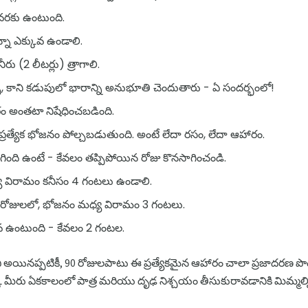
00 వరకు ఉంటుంది.
నా ఎక్కువ ఉండాలి.
రు (2 లీటర్లు) త్రాగాలి.
, కాని కడుపులో భారాన్ని అనుభూతి చెందుతారు - ఏ సందర్భంలో!
ం అంతటా నిషేధించబడింది.
రత్యేక భోజనం పోల్చబడుతుంది. అంటే లేదా రసం, లేదా ఆహారం.
రిగింది ఉంటే - కేవలం తప్పిపోయిన రోజు కొనసాగించండి.
్య విరామం కనీసం 4 గంటలు ఉండాలి.
ట్ రోజులలో, భోజనం మధ్య విరామం 3 గంటలు.
వ ఉంటుంది - కేవలం 2 గంటల.
ినప్పటికీ, 90 రోజులపాటు ఈ ప్రత్యేకమైన ఆహారం చాలా ప్రజాదరణ పొంది
్క్ మీరు ఏకకాలంలో పాత్ర మరియు దృఢ నిశ్చయం తీసుకురావడానికి మిమ్మల్న