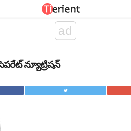
ad
ెపరేట్ న్యూట్రిషన్