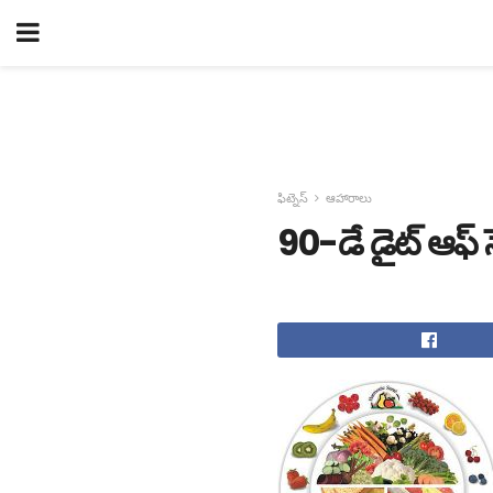
ఫిట్నెస్
ఆహారాలు
90-డే డైట్ ఆఫ్ స