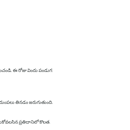
డించండి. ఈ రోజు విందు పండుగ:
గాళాదుంపలు తినడం జరుగుతుంది.
కోవలసిన ప్రతిదానిలో కొలత.