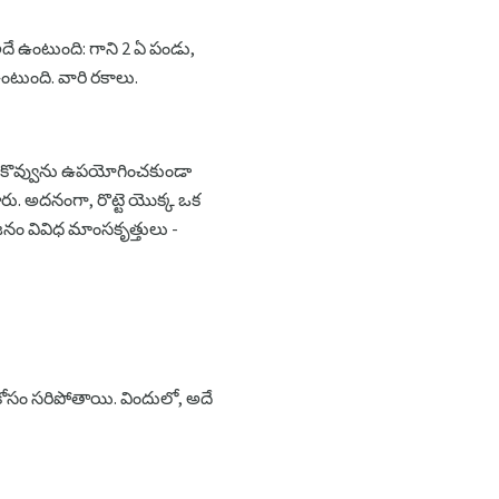
ే ఉంటుంది: గాని 2 ఏ పండు,
టుంది. వారి రకాలు.
 కొవ్వును ఉపయోగించకుండా
ారు. అదనంగా, రొట్టె యొక్క ఒక
ోజనం వివిధ మాంసకృత్తులు -
ోసం సరిపోతాయి. విందులో, అదే