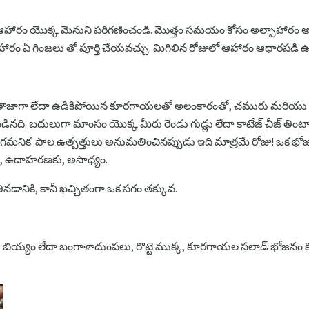
 ఆహారం యొక్క మెనుని పరిగణించండి. మొత్తం సమయం కోసం అల్పాహారం అద
ారం ఏ గింజలు తో పూర్తి చేయవచ్చు. మిగిలిన రోజులో ఆహారం ఆధారపడి ఉం
, తాజాగా లేదా ఉడికిపోయిన కూరగాయలతో అలంకారంతో, చమురు మరియు
ండినది. బదులుగా మాంసం యొక్క మీరు రెండు గుడ్లు లేదా కాటేజ్ చీజ్ తింట
ముక్క. గమనిక: పాల ఉత్పత్తులు అనుమతించినప్పుడు ఇది మాత్రమే రోజు! ఒక భ
, ఉదాహరణకు, అసాధ్యం.
ినడానికి, కానీ ఖచ్చితంగా ఒక సగం తక్కువ.
ు, బియ్యం లేదా బంగాళాదుంపలు, రొట్టె ముక్క, కూరగాయల సలాడ్ భోజనం క