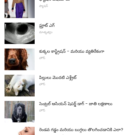
ఫ్యాషన్
ఫ్రూట్ ఎగ్
మాతృత్వం
కుక్కల కాస్ట్రేషన్ - మరియు వ్యతిరేకంగా
హౌస్
పిల్లులు మొదటి ఎశ్త్రేట్
హౌస్
సెంట్రల్ ఆసియన్ షెపర్డ్ డాగ్ - జాతి లక్షణాలు
హౌస్
రెండవ గడ్డం మరియు బుగ్గలు తొలగించడానికి ఎలా?