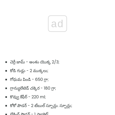
ad
చెర్రీ జామ్ - అంశం యొక్క 2/3;
కోడి గుడ్లు - 2 ముక్కలు;
గోధుమ పిండి - 650 గ్రా;
గ్రాన్యులేటెడ్ చక్కెర - 180 గ్రా;
కొవ్వు కేఫీర్ - 220 ml;
కోకో పౌడర్ - 2 టేబుల్ స్పూన్లు. స్పూన్లు;
బేకింగ్ పౌడర్ - 1 ప్యాకెట్;