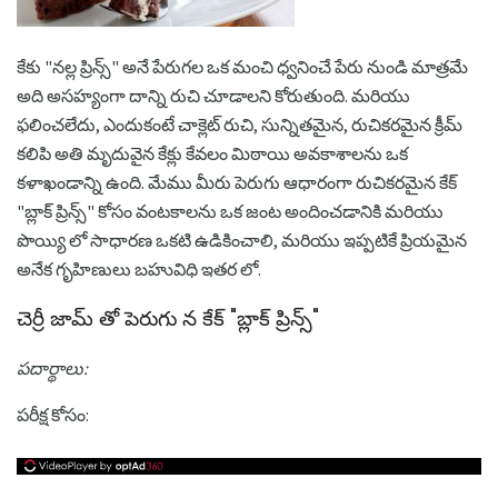
కేకు "నల్ల ప్రిన్స్" అనే పేరుగల ఒక మంచి ధ్వనించే పేరు నుండి మాత్రమే
అది అసహ్యంగా దాన్ని రుచి చూడాలని కోరుతుంది. మరియు
ఫలించలేదు, ఎందుకంటే చాక్లెట్ రుచి, సున్నితమైన, రుచికరమైన క్రీమ్
కలిపి అతి మృదువైన కేక్లు కేవలం మిఠాయి అవకాశాలను ఒక
కళాఖండాన్ని ఉంది. మేము మీరు పెరుగు ఆధారంగా రుచికరమైన కేక్
"బ్లాక్ ప్రిన్స్" కోసం వంటకాలను ఒక జంట అందించడానికి మరియు
పొయ్యి లో సాధారణ ఒకటి ఉడికించాలి, మరియు ఇప్పటికే ప్రియమైన
అనేక గృహిణులు బహువిధి ఇతర లో.
చెర్రీ జామ్ తో పెరుగు న కేక్ "బ్లాక్ ప్రిన్స్"
పదార్థాలు:
పరీక్ష కోసం: