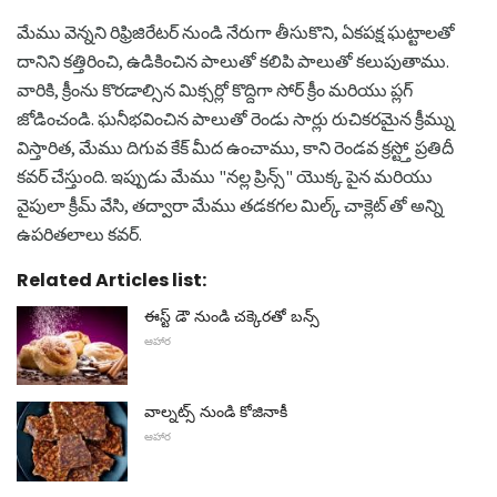
మేము వెన్నని రిఫ్రిజిరేటర్ నుండి నేరుగా తీసుకొని, ఏకపక్ష ఘట్టాలతో
దానిని కత్తిరించి, ఉడికించిన పాలుతో కలిపి పాలుతో కలుపుతాము.
వారికి, క్రీంను కొరడాల్సిన మిక్సర్లో కొద్దిగా సోర్ క్రీం మరియు ప్లగ్
జోడించండి. ఘనీభవించిన పాలుతో రెండు సార్లు రుచికరమైన క్రీమ్ను
విస్తారిత, మేము దిగువ కేక్ మీద ఉంచాము, కాని రెండవ క్రస్ట్తో ప్రతిదీ
కవర్ చేస్తుంది. ఇప్పుడు మేము "నల్ల ప్రిన్స్" యొక్క పైన మరియు
వైపులా క్రీమ్ వేసి, తద్వారా మేము తడకగల మిల్క్ చాక్లెట్ తో అన్ని
ఉపరితలాలు కవర్.
Related Articles list:
ఈస్ట్ డౌ నుండి చక్కెరతో బన్స్
ఆహార
వాల్నట్స్ నుండి కోజినాకీ
ఆహార