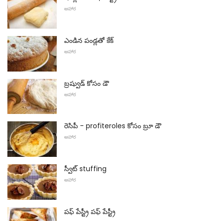
ఆహార
ఎండిన పండ్లతో కేక్
ఆహార
బ్రష్వుడ్ కోసం డౌ
ఆహార
రెసిపీ - profiteroles కోసం బ్రూ డౌ
ఆహార
స్వీట్ stuffing
ఆహార
పఫ్ పేస్ట్రీ పఫ్ పేస్ట్రీ