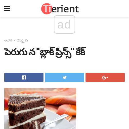
ad
ఆహార
డెసెర్ట్లకు
పెరుగు న "బ్లాక్ ప్రిన్స్" కేక్