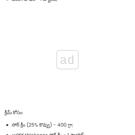
ad
క్రీమ్ కోసం:
సోర్ క్రీం (25% కొవ్వు) - 400 గ్రా;