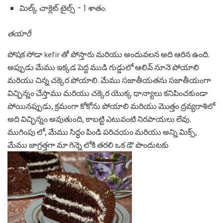
మిల్క్ చాక్లెట్ టైల్స్ - 1 శాతం.
తయారీ
పోషక సోడా kefir తో పోస్తారు మరియు అందువలన అది ఆరిన ఉంది.
అప్పుడు మేము ఇక్కడ పెద్ద ముడి గుడ్డులో ఆలివ్ నూనె పోయాలి
మరియు చిన్న చక్కెర పోయాలి. మేము సజాతీయతను సజాతీయంగా
విచ్ఛిన్నం చేస్తాము మరియు చక్కెర యొక్క ధాన్యాలు కనిపించకుండా
పోయినప్పుడు, క్రమంగా కోకోను పోయాలి మరియు మొత్తం ద్రవ్యరాశిలో
అది విచ్ఛిన్నం అవుతుంది, కాబట్టి ఎటువంటి నిరపాయలు లేవు.
ముగింపు లో, మేము సిద్ధం పిండి పరిచయం మరియు అన్ని మిక్స్,
మేము జాగ్రత్తగా మా గిన్నె లోకి తరలి ఒక డౌ పొందుటకు