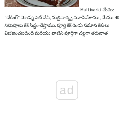
Multivarki. మేము
"బేకింగ్" మోడ్ను సెట్ చేసి, మల్టివార్క్ని మూసివేశాము, మేము 40
నిమిషాలు కేక్ సిద్ధం చేస్తాము. పూర్తి కేక్ రెండు సమాన కేకులు
విభజించబడింది మరియు వాటిని పూర్తిగా చల్లగా తరువాత.
ad