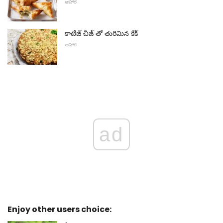
ఆహార
కాటేజ్ చీజ్ తో తురిమిన కేక్
ఆహార
ad
Enjoy other users choice: