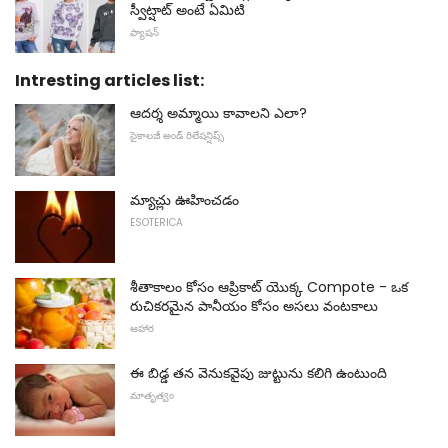
స్వీట్షాట్ అంటే ఏమిటి
ఫ్యాషన్
Intresting articles list:
ఆదర్శ అమ్మాయి కావాలని ఎలా?
సైకాలజీ అండ్ రిలేషన్షిప్స్
మ్యాచ్లు ఊహించడం
ESOTERICA
శీతాకాలం కోసం ఆప్రికాట్ యొక్క Compote - ఒక
రుచికరమైన పానీయం కోసం అసలు వంటకాలు
ఆహార
ఈ బిడ్డ తన వెనుకవైపు జుట్టును కలిగి ఉంటుంది
మాతృత్వం