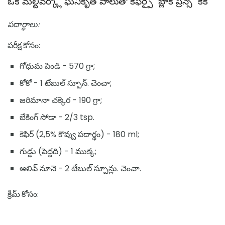
ఒక మల్టీవర్క్లో ఘనీకృత పాలుతో కేఫీర్పై "బ్లాక్ ప్రిన్స్" కేక్
పదార్థాలు:
పరీక్ష కోసం:
గోధుమ పిండి - 570 గ్రా;
కోకో - 1 టేబుల్ స్పూన్. చెంచా;
జరిమానా చక్కెర - 190 గ్రా;
బేకింగ్ సోడా - 2/3 tsp.
కెఫిర్ (2,5% కొవ్వు పదార్థం) - 180 ml;
గుడ్డు (పెద్దది) - 1 ముక్క;
ఆలివ్ నూనె - 2 టేబుల్ స్పూన్లు. చెంచా.
క్రీమ్ కోసం: