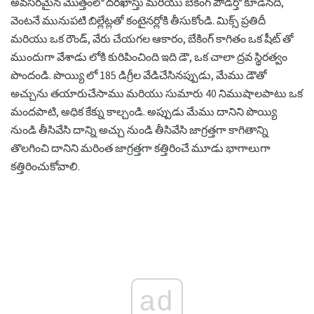
అవసరమైన మొత్తంలో దరఖాస్తు మరియు బేకింగ్ పౌడర్తో కూడినది,
వెంటనే మునుపటి బిల్లేట్లతో కంటైనర్లోకి తీసుకోండి. మిక్స్ ప్రతిదీ
మరియు ఒక రౌండ్, వేరు చేయగల ఆకారం, బేకింగ్ కాగితం ఒక షీట్ తో
ముందుగా వేశాడు లోకి కురిపించింది ఇది డౌ, ఒక చాలా ద్రవ స్థిరత్వం
పొందండి. పొయ్యి లో 185 డిగ్రీల వేడిచేసినప్పుడు, మేము డౌతో
అచ్చును తయారుచేసాము మరియు సుమారు 40 నిముషాలపాటు ఒక
మందపాటి, అధిక కేక్ను కాల్చండి. అప్పుడు మేము దానిని పొయ్యి
నుండి తీసివేసి దాన్ని అచ్చు నుండి తీసివేసి జాగ్రత్తగా కాగితాన్ని
తొలగించి దానిని మరింత జాగ్రత్తగా కత్తిరించే మూడు భాగాలుగా
కత్తిరించుకోవాలి.
ad