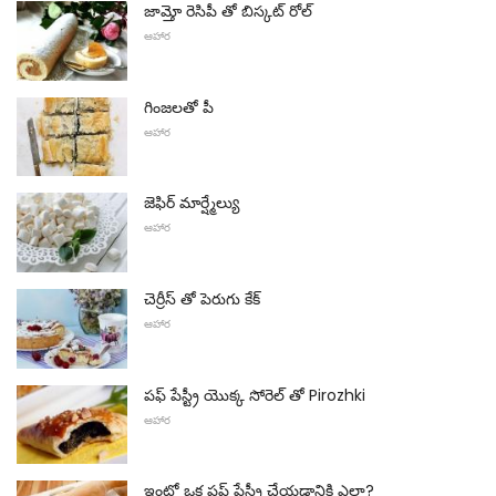
జామ్తో రెసిపీ తో బిస్కట్ రోల్
ఆహార
గింజలతో పీ
ఆహార
జెఫిర్ మార్ష్మేల్యు
ఆహార
చెర్రీస్ తో పెరుగు కేక్
ఆహార
పఫ్ పేస్ట్రీ యొక్క సోరెల్ తో Pirozhki
ఆహార
ఇంట్లో ఒక పఫ్ పేస్ట్రీ చేయడానికి ఎలా?