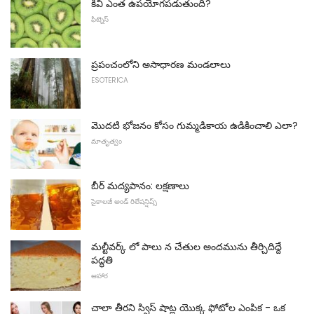
కివి ఎంత ఉపయోగపడుతుంది?
ఫిట్నెస్
ప్రపంచంలోని అసాధారణ మండలాలు
ESOTERICA
మొదటి భోజనం కోసం గుమ్మడికాయ ఉడికించాలి ఎలా?
మాతృత్వం
బీర్ మద్యపానం: లక్షణాలు
సైకాలజీ అండ్ రిలేషన్షిప్స్
మల్టీవర్క్ లో పాలు న చేతుల అందమును తీర్చిదిద్దే
పద్ధతి
ఆహార
చాలా తీరని స్విస్ షాట్ల యొక్క ఫోటోల ఎంపిక - ఒక