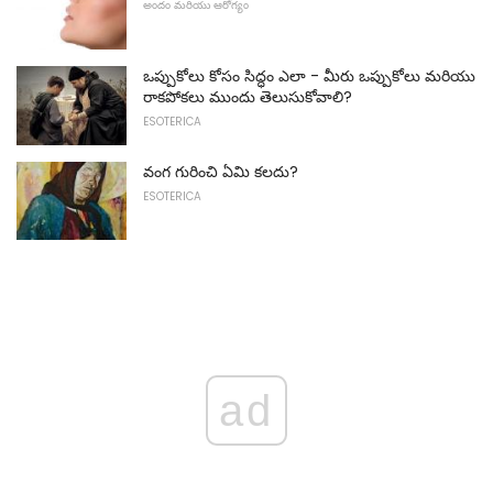
అందం మరియు ఆరోగ్యం
ఒప్పుకోలు కోసం సిద్ధం ఎలా - మీరు ఒప్పుకోలు మరియు
రాకపోకలు ముందు తెలుసుకోవాలి?
ESOTERICA
వంగ గురించి ఏమి కలదు?
ESOTERICA
ad