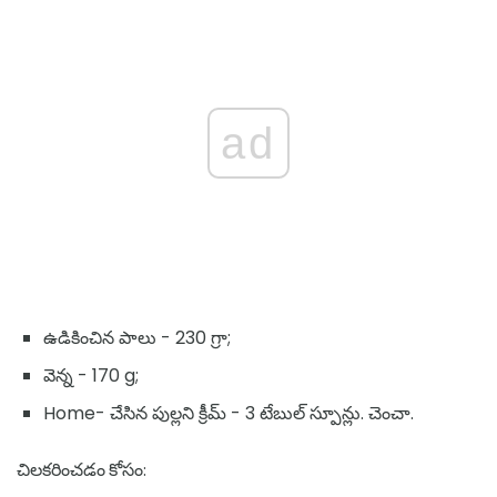
ad
ఉడికించిన పాలు - 230 గ్రా;
వెన్న - 170 g;
Home- చేసిన పుల్లని క్రీమ్ - 3 టేబుల్ స్పూన్లు. చెంచా.
చిలకరించడం కోసం: