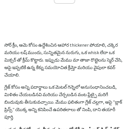
సోర్ క్రీం, ఆమె కోసం ఉద్దేశించిన ఆహార thickener పోయాలి, చక్కెర
మరియు లష్ ముందు, సున్నితమైన నురుగు, ఒక whisk లేదా ఒక
మిక్సర్ తో క్రీమ్ కొట్టారు. ఇప్పుడు మేము మా తాజా రొట్టెలను స్మెర్ చేసి,
ఆపై ఇప్పటికే ఉన్న కేక్ను సమయోచిత క్రీమ్తో మరియు వైపులా కవర్
చేయాలి.
గ్లేజ్ కోసం అన్ని పదార్థాలు ఒక మెటల్ గిన్నెలో అనుసంధానించబడి,
మిళితం చేయబడినవి మరియు చేర్చబడిన వంట ప్లేట్పై మరిగే
బిందువుకు తీసుకువచ్చాయి. మేము ఫలితంగా గ్లేజ్ చల్లగా, ఆపై "బ్లాక్
ప్రిన్స్" యొక్క అన్ని కనిపించే ఉపరితలాలు తో నింపి, దాని తయారీ
పూర్తి.