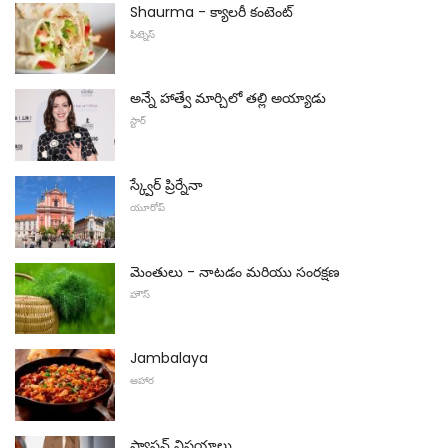
Shaurma - క్యాలరీ కంటెంట్
ఫిట్నెస్
అన్నే హాత్వే మార్చిలో తల్లి అయ్యాడు
స్టార్
స్క్వేర్ ప్రిర్నేనా
యూరోప్
మెంతులు - నాటడం మరియు సంరక్షణ
హౌస్
Jambalaya
ఆహార
ఫ్యాషన్ విషయాలు