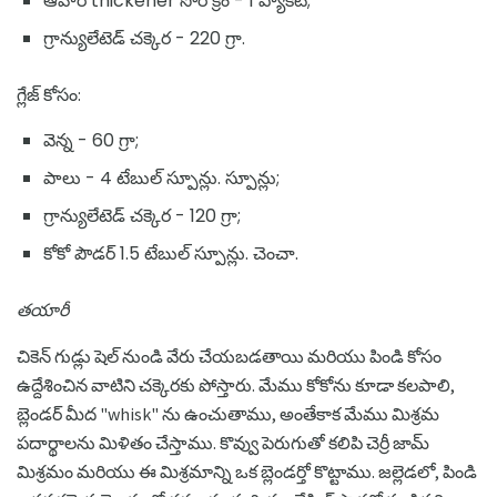
ఆహార thickener సోర్ క్రీం - 1 ప్యాకెట్;
గ్రాన్యులేటెడ్ చక్కెర - 220 గ్రా.
గ్లేజ్ కోసం:
వెన్న - 60 గ్రా;
పాలు - 4 టేబుల్ స్పూన్లు. స్పూన్లు;
గ్రాన్యులేటెడ్ చక్కెర - 120 గ్రా;
కోకో పౌడర్ 1.5 టేబుల్ స్పూన్లు. చెంచా.
తయారీ
చికెన్ గుడ్లు షెల్ నుండి వేరు చేయబడతాయి మరియు పిండి కోసం
ఉద్దేశించిన వాటిని చక్కెరకు పోస్తారు. మేము కోకోను కూడా కలపాలి,
బ్లెండర్ మీద "whisk" ను ఉంచుతాము, అంతేకాక మేము మిశ్రమ
పదార్థాలను మిళితం చేస్తాము. కొవ్వు పెరుగుతో కలిపి చెర్రీ జామ్
మిశ్రమం మరియు ఈ మిశ్రమాన్ని ఒక బ్లెండర్తో కొట్టాము. జల్లెడలో, పిండి