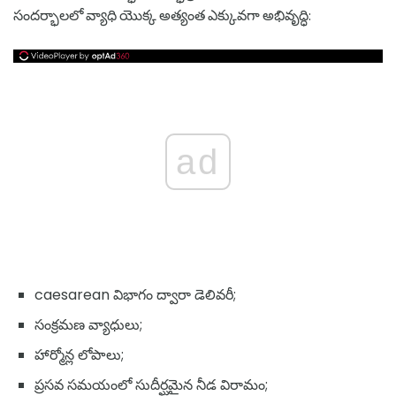
సందర్భాలలో వ్యాధి యొక్క అత్యంత ఎక్కువగా అభివృద్ధి:
ad
caesarean విభాగం ద్వారా డెలివరీ;
సంక్రమణ వ్యాధులు;
హార్మోన్ల లోపాలు;
ప్రసవ సమయంలో సుదీర్ఘమైన నీడ విరామం;