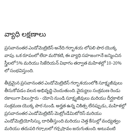
వ్యాధి లక్షణాలు
ప్రసవానంతర ఎండోమెట్రిటిస్ అనేది గర్భాశయ లోపలి పొర యొక్క
వాపు. ఒక రూపంలో లేదా మరొకటి, ఈ వ్యాధి సహజంగానే జన్మించిన
స్త్రీలలో 5% మరియు సిజేరియన్ విభాగం తర్వాత మహిళల్లో 10-20%
లో సంభవిస్తుంది.
తీవ్రమైన ప్రసవానంతర ఎండోమెట్రిటిస్ గర్భాశయంలోకి సూక్ష్మజీవులు
తీసుకోవడం వలన అభివృద్ధి చెందుతుంది. వైద్యులు సంక్రమణ రెండు
రకాలుగా పిలుస్తారు - యోని నుండి సూక్ష్మజీవులు మరియు దీర్ఘకాలిక
సంక్రమణ యొక్క పొర నుండి. అర్హత ఉన్న చికిత్స లేనప్పుడు, మహిళల్లో
ప్రసవానంతర ఎండోమెట్రిటిస్ మెట్రోండేమిటోరిస్ మరియు
ఎండోమెట్రియోసిస్కు దారితీస్తుంది మరియు చెత్త కేసుల్లో వంధ్యత్వం
మరియు తదుపరి గర్భాలలో గర్భస్రావం జరుగుతుంది. అటువంటి