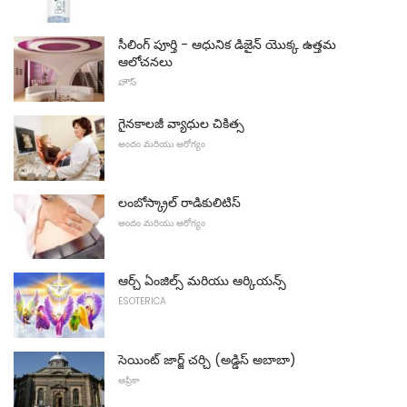
సీలింగ్ పూర్తి - ఆధునిక డిజైన్ యొక్క ఉత్తమ
ఆలోచనలు
హౌస్
గైనకాలజీ వ్యాధుల చికిత్స
అందం మరియు ఆరోగ్యం
లంబోస్క్రాల్ రాడికులిటిస్
అందం మరియు ఆరోగ్యం
ఆర్చ్ ఏంజిల్స్ మరియు ఆర్కియన్స్
ESOTERICA
సెయింట్ జార్జ్ చర్చి (అడ్డిస్ అబాబా)
ఆఫ్రికా