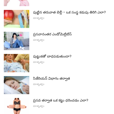
పుట్టిన తరువాత బెల్లీ - ఒక సంస్థ కడుపు తిరిగి ఎలా?
మాతృత్వం
ప్రసవానంతర ఎండోమెట్రిటిస్
మాతృత్వం
పుట్టుకతో బాధపడుతుందా?
మాతృత్వం
సిజేరియన్ విభాగం తర్వాత
మాతృత్వం
ప్రసవ తర్వాత ఒక కట్టు ధరించడం ఎలా?
మాతృత్వం