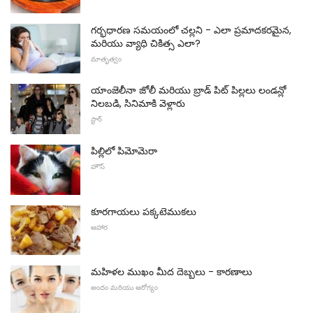
గర్భధారణ సమయంలో చల్లని - ఎలా ప్రమాదకరమైన,
మరియు వ్యాధి చికిత్స ఎలా?
మాతృత్వం
యాంజెలీనా జోలీ మరియు బ్రాడ్ పిట్ పిల్లలు లండన్లో
నిలబడి, సినిమాకి వెళ్లారు
స్టార్
పిల్లిలో పిమోమెరా
హౌస్
కూరగాయలు పక్కటెముకలు
ఆహార
మహిళల ముఖం మీద దెబ్బలు - కారణాలు
అందం మరియు ఆరోగ్యం