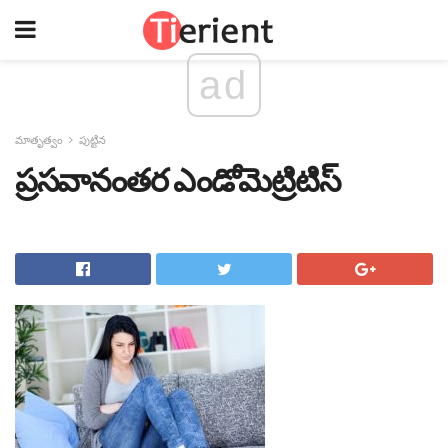
ad
మాతృత్వం
పుట్టిన
ప్రసవానంతర ఎండోమెట్రిటిస్