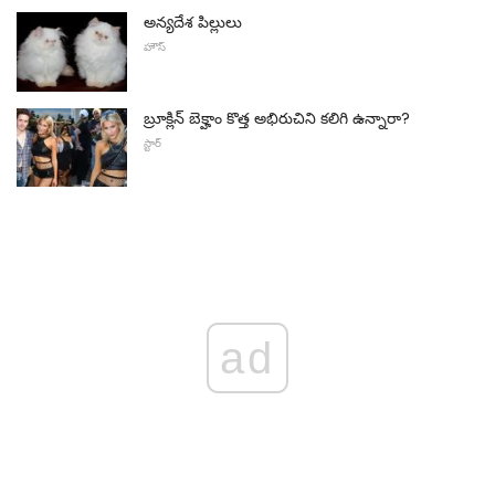
అన్యదేశ పిల్లులు
హౌస్
బ్రూక్లిన్ బెక్హాం కొత్త అభిరుచిని కలిగి ఉన్నారా?
స్టార్
ad