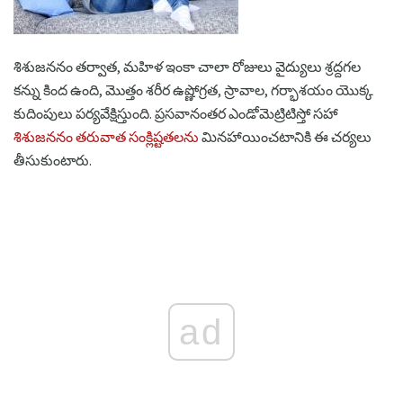
శిశుజననం తర్వాత, మహిళ ఇంకా చాలా రోజులు వైద్యులు శ్రద్దగల
కన్ను కింద ఉంది, మొత్తం శరీర ఉష్ణోగ్రత, స్రావాల, గర్భాశయం యొక్క
కుదింపులు పర్యవేక్షిస్తుంది. ప్రసవానంతర ఎండోమెట్రిటిస్తో సహా
శిశుజననం తరువాత సంక్లిష్టతలను
మినహాయించటానికి ఈ చర్యలు
తీసుకుంటారు.
ad