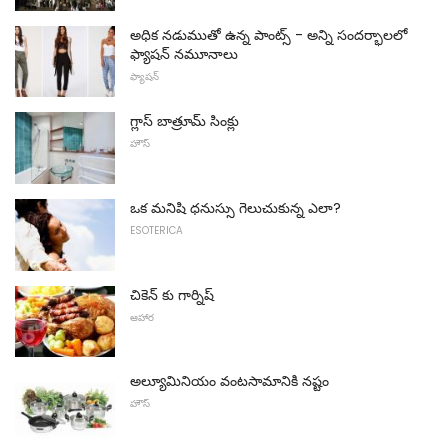
అధిక నడుముతో ఉన్న పాంట్స్ - అన్ని సందర్భాలలో
ఫ్యాషన్ నమూనాలు
ఫ్యాషన్
గ్లాస్ బాత్రూమ్ సింక్లు
హౌస్
ఒక మనిషి ధనుస్సు గెలుచుకున్న ఎలా?
ESOTERICA
చికెన్ కు గార్నిష్
ఆహార
అల్యూమినియం వంటసామానికి నష్టం
హౌస్