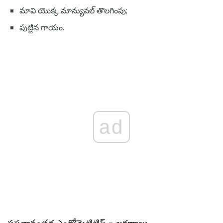
మావి యొక్క మాన్యువల్ తొలగింపు;
పుట్టిన గాయం.
ad