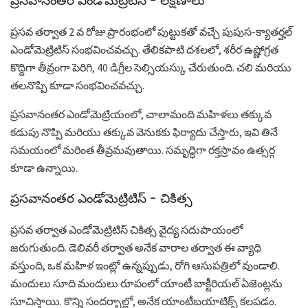
ప్రసవానంతర ఎండోమెట్రిటిస్ - లక్షణాలు
ప్రసవ తర్వాత 2 వ రోజు ప్రారంభంలో పుట్టుకతో వచ్చే పుపుస-క్యాతర్హల్
ఎండోమెట్రిటిస్ సంభవించవచ్చు. తేలికపాటి దశలలో, శరీర ఉష్ణోగ్రత
కొద్దిగా తీవ్రంగా పెరిగి, 40 డిగ్రీల సెల్సియస్కు చేరుతుంది. చలి మరియు
తలనొప్పి కూడా సంభవించవచ్చు.
ప్రసవానంతర ఎండోమెట్రియంలో, చాలామంది మహిళలు తక్కువ
కడుపు నొప్పి మరియు తక్కువ వెనుకకు ఫిర్యాదు చేస్తారు, ఇవి తినే
సమయంలో మరింత తీవ్రమవుతాయి. సమృద్ధిగా రక్తస్రావం ఉత్సర్గ
కూడా ఉన్నాయి.
ప్రసవానంతర ఎండోమెట్రిటిస్ - చికిత్స
ప్రసవ తర్వాత ఎండోమెట్రిటిస్ చికిత్స వైద్య సదుపాయంలో
జరుగుతుంది. డెలివరీ తర్వాత అనేక వారాల తర్వాత ఈ వ్యాధి
వస్తుంది, ఒక మహిళ ఇంట్లో ఉన్నప్పుడు, రోగి ఆసుపత్రిలో వుండాలి.
మందులు సూది మందులు రూపంలో యాంటీ బాక్టీరియల్ ఏజెంట్లను
సూచిస్తాయి. కొన్ని సందర్భాల్లో, అనేక యాంటీబయాటిక్స్ కలపడం.