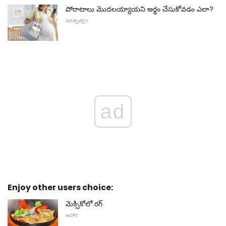
పోరాటాలు మొదలయ్యాయని అర్థం చేసుకోవడం ఎలా?
మాతృత్వం
ad
Enjoy other users choice:
మెక్సికోలో రగ్
ఆహార