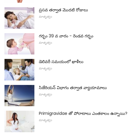
ప్రసవ తర్వాత మొదటి రోజులు
మాతృత్వం
గర్భం 39 వ వారం - రెండవ గర్భం
మాతృత్వం
డెలివరీ సమయంలో ఖాళీలు
మాతృత్వం
సిజేరియన్ విభాగం తర్వాత వ్యాయామాలు
మాతృత్వం
Primigravidae తో పోరాటాలు ఎంతకాలం ఉన్నాయి?
మాతృత్వం