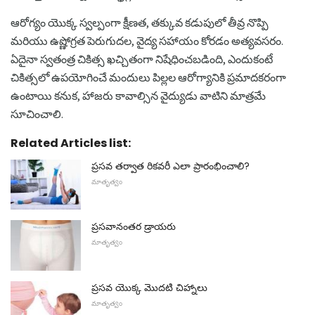
ఆరోగ్యం యొక్క స్వల్పంగా క్షీణత, తక్కువ కడుపులో తీవ్ర నొప్పి
మరియు ఉష్ణోగ్రత పెరుగుదల, వైద్య సహాయం కోరడం అత్యవసరం.
ఏదైనా స్వతంత్ర చికిత్స ఖచ్చితంగా నిషేధించబడింది, ఎందుకంటే
చికిత్సలో ఉపయోగించే మందులు పిల్లల ఆరోగ్యానికి ప్రమాదకరంగా
ఉంటాయి కనుక, హాజరు కావాల్సిన వైద్యుడు వాటిని మాత్రమే
సూచించాలి.
Related Articles list:
ప్రసవ తర్వాత రికవరీ ఎలా ప్రారంభించాలి?
మాతృత్వం
ప్రసవానంతర డ్రాయరు
మాతృత్వం
ప్రసవ యొక్క మొదటి చిహ్నాలు
మాతృత్వం