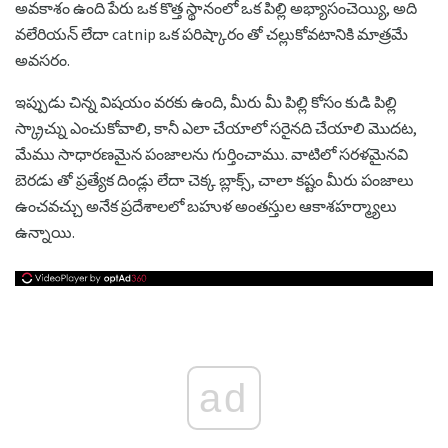
అవకాశం ఉంది పేరు ఒక కొత్త స్థానంలో ఒక పిల్లి అభ్యాసంచెయ్యి, అది
వలేరియన్ లేదా catnip ఒక పరిష్కారం తో చల్లుకోవటానికి మాత్రమే
అవసరం.
ఇప్పుడు చిన్న విషయం వరకు ఉంది, మీరు మీ పిల్లి కోసం కుడి పిల్లి
స్క్రాచ్ను ఎంచుకోవాలి, కానీ ఎలా చేయాలో సరైనది చేయాలి మొదట,
మేము సాధారణమైన పంజాలను గుర్తించాము. వాటిలో సరళమైనవి
బెరడు తో ప్రత్యేక దిండ్లు లేదా చెక్క బ్లాక్స్, చాలా కష్టం మీరు పంజాలు
ఉంచవచ్చు అనేక ప్రదేశాలలో బహుళ అంతస్తుల ఆకాశహర్మ్యాలు
ఉన్నాయి.
ad