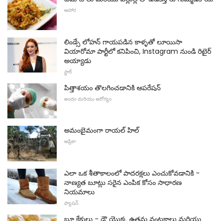
ఆహార
లిండ్సే లోహన్ గాయపడిన కాళ్ళతో లూయిసా
వియారోమా పార్టీలో కనిపించి, Instagram నుండి రిటైర్
అయ్యాడు
స్టార్
పిత్తాశయం తొలగించడానికి ఆపరేషన్
అందం మరియు ఆరోగ్యం
అమంబైమంగా రాయల్ హిల్
ఆఫ్రికా
ఎలా ఒక శీతాకాలంలో పాదరక్షలు ఎంచుకోవడానికి -
నాణ్యత బూట్లు సరైన ఎంపిక కోసం సాధారణ
నియమాలు
ఫ్యాషన్
బ్రూ కేకులు - డౌ యొక్క ఉత్తమ వంటకాలు మరియు