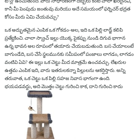
టోన్లో ఉంచుతుంది. వారు సాధారణంగా దెబ్బలు కంటే చాలా ఖరీదైనవి,
కానీ మీ పెంపుడు జంతువు మరియు అదే సమయంలో ఫర్నిచర్ భద్రత
కోసం మీరు ఏమి చేయవచ్చు?
ఒక అద్భుతమైన ఎంపిక ఒక గోకడం-అల, ఇది ఒక పిల్లి లాడ్జ్ కలిపి
ప్రత్యేకించి. చాలా స్క్రాచ్ ఇల్లు యొక్క పైకప్పు నుండి దిగువ భాగాన
ఉన్న భావన అల రూపంలో తయారు చేయబడుతుంది. బస చేయాలంటే
బాగుండేది, బస చేసే స్థలమునకు సమీపంలో పంజాలు లాగడం, లాగడం
వంటివి ఏవి? ఈ ఇల్లు ఒక చెట్టు మీద మాత్రమే ఉంచవచ్చు. లేఖరుల
ఉత్తమ ఎంపిక ఇది, వారు ఇతరులకన్నా పిల్లులను ఆకర్షిస్తారు. అన్ని
తరువాత, ఒక చెట్టు ఒక పిల్లి సహజ నివాస భాగంగా ఉంది.
భయపడవద్దు, అది మొత్తం చెట్టు గురించి కాక, దాని గురించి కాదు