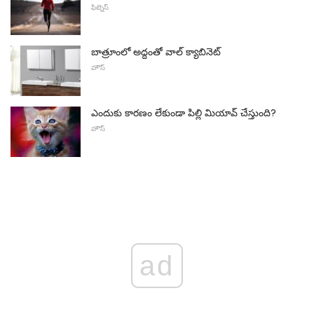
ఫిట్నెస్
బాత్రూంలో అద్దంతో వాల్ క్యాబినెట్
హౌస్
ఎందుకు కారణం లేకుండా పిల్లి మియావ్ చేస్తుంది?
హౌస్
ad