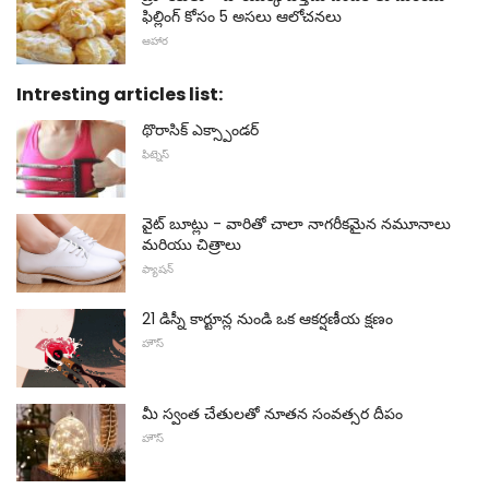
ఫిల్లింగ్ కోసం 5 అసలు ఆలోచనలు
ఆహార
Intresting articles list:
థొరాసిక్ ఎక్స్పాండర్
ఫిట్నెస్
వైట్ బూట్లు - వారితో చాలా నాగరీకమైన నమూనాలు
మరియు చిత్రాలు
ఫ్యాషన్
21 డిస్నీ కార్టూన్ల నుండి ఒక ఆకర్షణీయ క్షణం
హౌస్
మీ స్వంత చేతులతో నూతన సంవత్సర దీపం
హౌస్