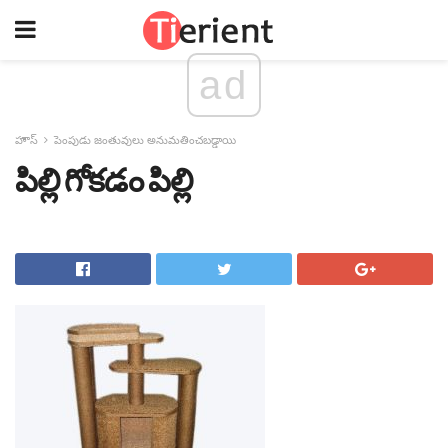
ad
హౌస్
పెంపుడు జంతువులు అనుమతించబడ్డాయి
పిల్లి గోకడం పిల్లి