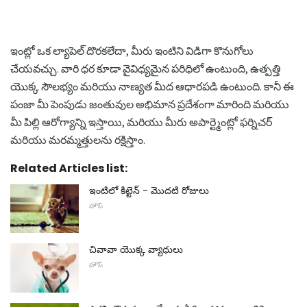
ఇంట్లో ఒక ల్యాపెల్ దొరకలేదా, మీరు ఇంటిని విడిగా కొనుగోలు
చేయవచ్చు. వారి ధర కూడా వైవిధ్యమైన పరిధిలో ఉంటుంది, ఉత్పత్తి
యొక్క సౌలభ్యం మరియు నాణ్యత మీద ఆధారపడి ఉంటుంది. కానీ ఈ
పంజా మీ పెంపుడు జంతువుల అభిమాన ప్రదేశంగా మారింది మరియు
మీ పిల్లి ఆరోగ్యాన్ని ఇస్తాయి, మరియు మీరు అపార్ట్మెంట్లో ఫర్నిచర్
మరియు మరమ్మత్తులను రక్షిస్తాం.
Related Articles list:
ఇంటిలో కిట్టెన్ - మొదటి రోజులు
హౌస్
చివావా యొక్క వ్యాధులు
హౌస్