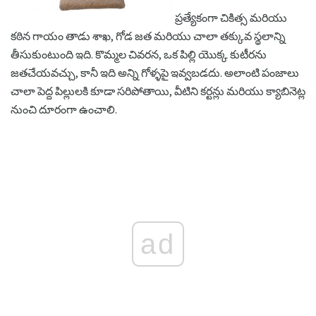
ప్రత్యేకంగా చికిత్స మరియు
కఠిన గాయం తాడు శాఖ, గోడ జత మరియు చాలా తక్కువ స్థలాన్ని
తీసుకుంటుంది ఇది. కొమ్మల చివరన, ఒక పిల్లి యొక్క కుటీరను
జతచేయవచ్చు, కానీ ఇది అన్ని గోళ్ళపై ఇవ్వబడదు. అలాంటి పంజాలు
చాలా పెద్ద పిల్లులకి కూడా సరిపోతాయి, వీటిని కర్టన్లు మరియు క్యాబినెట్ల
నుంచి దూరంగా ఉంచాలి.
ad