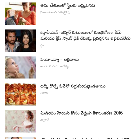
తమ చేతులతో స్త్రీలకు ఇష్టమైనవి
సైకాలజీ అండ్ రిలేషన్షిప్స్
కర్దాషియన్-జెన్నర్ కుటుంబంలో కుంభకోణం: కిమ్
మరియు క్రిస్ స్కాట్ డైక్ యొక్క ప్రవర్తనను ఇష్టపడలేదు
స్టార్
పయోడెర్మా - లక్షణాలు
అందం మరియు ఆరోగ్యం
టర్కీ రోల్స్ ఓవెన్లో సగ్గుబియ్యబడతాయి
ఆహార
మీడియం హెయిర్ కోసం వెడ్డింగ్ కేశాలంకరణ 2016
ఫ్యాషన్