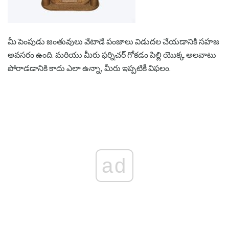
మీ పెంపుడు జంతువులు వేటాడే పంజాలు విడుదల చేయడానికి సహజ
అవసరం ఉంది. మరియు మీరు ఫర్నిచర్ గోకడం పిల్లి యొక్క అలవాటు
పోరాడడానికి కాదు ఎలా ఉన్నా, మీరు ఇప్పటికీ విఫలం.
ad