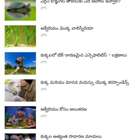
ఎర్రని బొడ్డుగల తాబేలుకు ఏది ఆహారం ఇవ్వాలి?
హౌస్
అక్వేరియం మొక్క వాలిస్నేరియా
హౌస్
కుక్కలలో టిక్-కారణమైన ఎన్సెఫాలిటిస్ - లక్షణాలు
హౌస్
కుక్క మరియు మానవ వయస్సు యొక్క కరస్పాండెన్స్
హౌస్
ఆక్వేరియం కోసం అలంకరణ
హౌస్
కుక్కల అత్యంత సాధారణ మాయలు