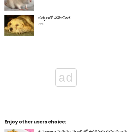
కుక్కలలో పమోమిత
హౌస్
ad
Enjoy other users choice:
టమోటాలు మరియు వెల్లుల్లి తో ఉడికిస్తారు గుమ్మడికాయ