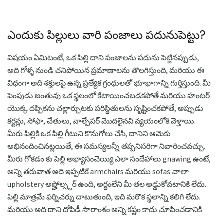
ఎందుకు పిల్లులు వారి పంజాలు పదునుపెట్టు?
విషయం ఏమిటంటే, ఒక పిల్లి దాని పంజాలను పదును పెట్టినప్పుడు,
అది గోళ్ళ నుండి చనిపోయిన ప్రమాణాలను తొలగిస్తుంది, మరియు ఈ
విధంగా అది శక్తులపై ఉన్న ప్రత్యేక గ్రంధులతో భూభాగాన్ని గుర్తిస్తుంది. మీ
పెంపుడు జంతువు ఒక స్థలంలో కేటాయించబడకపోతే మరియు హంటర్
యొక్క దప్పికను చల్లార్చుటకు పరిస్థితులను సృష్టించకపోతే, అప్పుడు
కర్టన్లు, సోఫా, చేతులు, వాల్పేపర్ మొదలైనవి వ్యయంలోకి వెళ్తాయి.
మీరు పిల్లికి ఒక పిల్లి గీటుని కొనుగోలు చేసి, దానిని ఆమెకు
అభినందించినట్లయితే, ఈ సమస్యలన్నీ తప్పనిసరిగా నివారించవచ్చు.
మీరు గోకడం కు పిల్లి అభ్యాసంచెయ్యి ఎలా సందేహాలు gnawing ఉంటే,
అన్ని తరువాత అది ఇప్పటికే armchairs మరియు sofas చాలా
upholstery అప్హోల్స్టర్ ఉంది, అర్ధంలేని మీ తల అడ్డుకోవటానికి లేదు.
పిల్లి మాత్రమే ఫర్నిచర్ను దాటుతుంది, ఇది మరొక స్థలాన్ని కలిగి లేదు.
మరియు అది దాని దోపిడీ సారాంశం అన్ని కష్టం కాదు చూపించడానికి