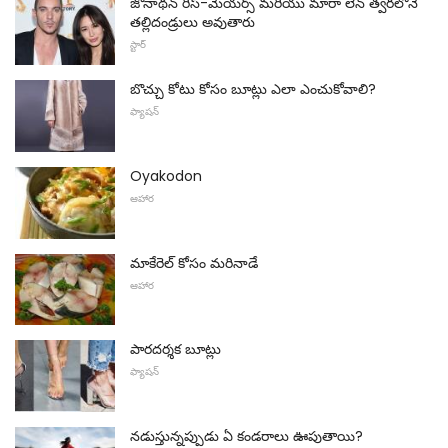
జోనాథన్ రీస్-మేయర్స్ మరియు మారా లేన్ త్వరలోనే
తల్లిదండ్రులు అవుతారు
స్టార్
బొచ్చు కోటు కోసం బూట్లు ఎలా ఎంచుకోవాలి?
ఫ్యాషన్
Oyakodon
ఆహార
మాకేరెల్ కోసం మరినాడే
ఆహార
పారదర్శక బూట్లు
ఫ్యాషన్
నడుస్తున్నప్పుడు ఏ కండరాలు ఊపుతాయి?