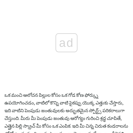
ad
ఒక మంచి ఆలోచన పిల్లుల కోసం ఒక గోడ కోణ ఫోర్క్ను
ఉపయోగించడం, వాటిలో కొన్ని వాటి పైకప్పు యొక్క ఎత్తుకు చేస్తారు,
ఇది వాటిని పెంపుడు జంతువులకు అద్భుతమైన స్పోర్ట్స్ పరికరాలుగా
చేస్తుంది. మీరు మీ పెంపుడు జంతువు ఆరోగ్యం గురించి శ్రద్ధ చూపితే,
ఎత్తైన పిల్లి స్క్రాచ్ మీ కోసం ఒక ఎంపిక. ఇది మీ చిన్న చిరుత కండరాలను