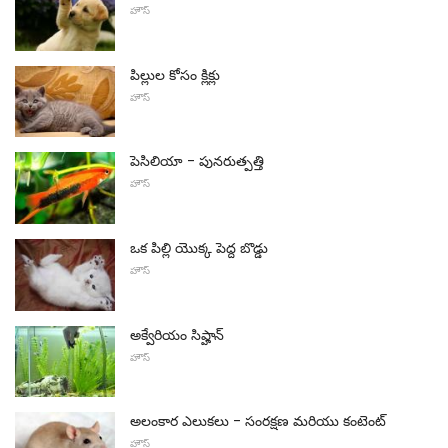
హౌస్
పిల్లుల కోసం క్లిక్లు
హౌస్
పెసిలియా - పునరుత్పత్తి
హౌస్
ఒక పిల్లి యొక్క పెద్ద బొడ్డు
హౌస్
అక్వేరియం సిప్హాన్
హౌస్
అలంకార ఎలుకలు - సంరక్షణ మరియు కంటెంట్
హౌస్