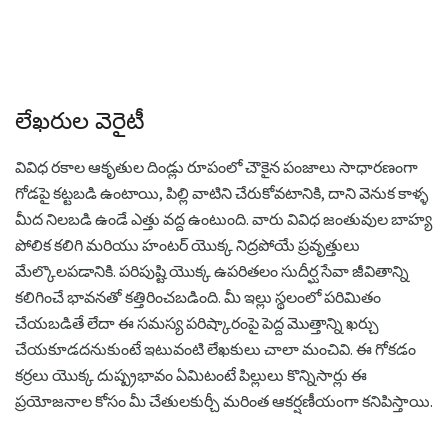
లేఖరుల వెరైటీ
వివిధ రకాల ఆకృతుల దిండ్లు రూపంలో చౌకైన పంజాలు సాధారణంగా
గోడపై కట్టబడి ఉంటాయి, పిల్లి వాటిని చేరుకోవటానికి, దాని వెనుక కాళ్ళ
మీద నిలబడి ఉండే ఎత్తు వద్ద ఉంటుంది. వారు వివిధ జంతువుల బాహ్య
పోలిక కలిగి మరియు హంటర్ యొక్క నిద్రపోయే ప్రవృత్తులు
మేల్కొలపడానికి. పరిపుష్టి యొక్క ఉపరితలం సుదీర్ఘ సేవా జీవితాన్ని
కలిగించే భావనతో కత్తిరించబడింది. మీ ఇల్లు స్థలంలో పరిమితం
చేయబడితే లేదా ఈ సమస్య పరిష్కారంపై పెద్ద మొత్తాన్ని ఖర్చు
చేయకూడదనుకుంటే ఇటువంటి లేఖకులు చాలా మంచివి. ఈ గోకడం
కర్రలు యొక్క దుష్ప్రభావం ఏమిటంటే పిల్లులు కొన్నిసార్లు ఈ
ప్రయోజనాల కోసం మీ చేతులకుర్చీ మరింత ఆకర్షణీయంగా కనిపిస్తాయి.