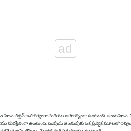
ad
ం వలన, కిట్టెన్ అసౌకర్యంగా మరియు అసౌకర్యంగా ఉంటుంది. అందువలన, చిన
ియు సురక్షితంగా ఉంటుంది. పెంపుడు జంతువుకు ఒక ప్రత్యేక మూలలో ఇవ
అవసరమైన అన్ని బౌల్స్కు మొదటి సారి సదుపాయం ఉంటుంది.