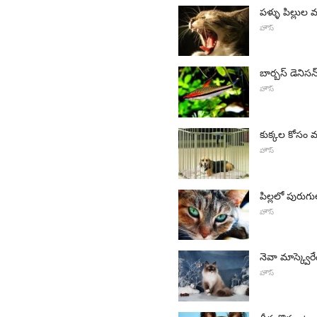
పళ్ళు పిల్లుల 
హౌస్
బార్బస్ డెని
హౌస్
కుక్కల కోసం మ
హౌస్
పిల్లలో పురుగు
హౌస్
నెవా మాస్క్వెర
హౌస్