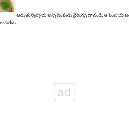
ఆడుతున్నప్పుడు అన్ని పెంపుడు వైరింగ్ను దాచండి, ఆ పెంపుడు జ
పొందలేదు.
ad