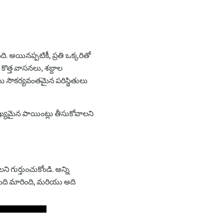
. అయినప్పటికీ, ప్రతి ఒక్కరితో
 కొత్త వాసనలు, శబ్దాల
 సౌకర్యవంతమైన పరిస్థితులు
ముఖ్యమైన పాయింట్లు తీసుకోవాలని
 గుర్తుంచుకోండి. అన్ని
ుంది మారింది, మరియు అది