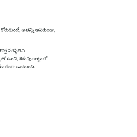
ని కోరుకుంటే, అతన్ని ఆపకుండా,
త పరిస్థితిని
ో ఉంచి, శిశువు జుట్టుతో
ియుతంగా ఉంటుంది.