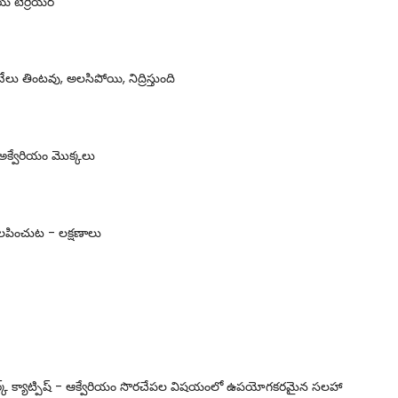
య్ టెర్రియర్
ాబేలు తింటవు, అలసిపోయి, నిద్రిస్తుంది
 అక్వేరియం మొక్కలు
ిలపించుట - లక్షణాలు
ర్క్ క్యాట్పిష్ - ఆక్వేరియం సొరచేపల విషయంలో ఉపయోగకరమైన సలహా