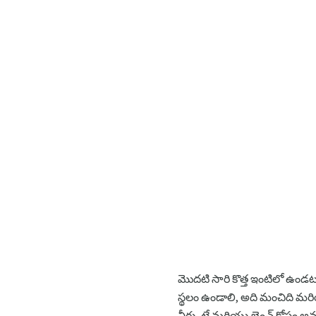
మొదటి సారి కొత్త ఇంటిలో ఉండట
స్థలం ఉండాలి, అది మంచిది మర
నీరు, ట్రే మరియు బెంచ్ కోసం 