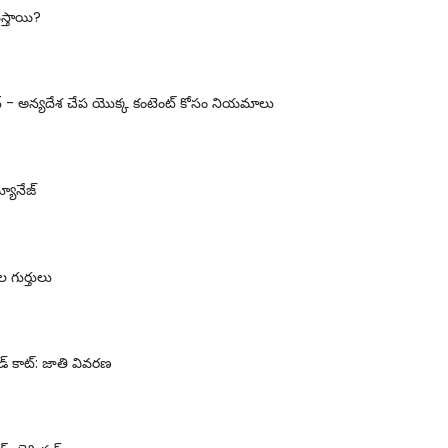
వస్తాయి?
సన్ - అన్యదేశ చేప యొక్క కంటెంట్ కోసం నియమాలు
్యానేజ్
ల గుర్తులు
ేడ్ కాట్: జాతి వివరణ