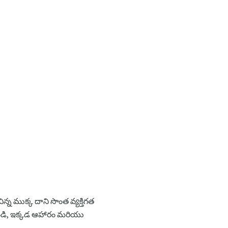
్న ముక్క దాని సొంత వ్యక్తిగత
్వండి, ఇక్కడ ఆహారం మరియు