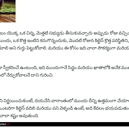
ం యొక్క ఒక చిన్న, మెత్తటి సభ్యుడు తీసుకువచ్చారు అప్పుడు రోజు వచ్చింది
ఒక కొత్త ఇంటిని కనుగొన్నందుకు, మొదటి రోజున కిట్టెన్ క్రొత్త పరిస్థితిని,
అని గుర్తు పెట్టుకోవాలి. మరియు ఈ కోసం ఇది చాలా సౌకర్యంగా మరియు
కుండా స్వీకరించే ఉంటుంది, ఇది ముందుగానే సిద్ధం మరియు ఖాతాలోకి అనేక 
ో నేర్చుకోవాలనే దాని గురించి.
ని నిర్ణయించుకుంటే, దయచేసి వారాంతంలో ముందు దీన్ని ఉత్తమంగా చేయాలని
ా ఒంటరిగా కిట్టెన్ వదిలి మరియు పని వెళ్ళండి ఉంటే, అది కేవలం భయపడుత
ాలా కష్టం అవుతుంది.