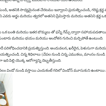
 నుండి, అతనికి సాధ్యమైనంత చేరటము ఇవ్వాలని ప్రయత్నించండి, గరిష్ట శ్రద్
వరు అర్థం మరియు త్వరలో అతనిని ప్రేమిస్తారు మరియు అతనిని శ్రద్ధ ఒ
ు ఒక బంతి మరియు ఇతర బొమ్మలు తో ఫన్నీ గేమ్స్ ద్వారా సహాయపడతాయి.
కుంటారు మరియు భయం మరియు ఆందోళన గురించి మర్చిపోతే ఉంటుంది.
్రతిదీ పరిశోధించడానికి ప్రయత్నిస్తుంది. అందువలన, ఖరీదైన, పెళుసుగా మరియు
్రయత్నించండి. చిన్న శిధిలాలు (చేపల నుండి చిన్న ఎముకలు, మాంసం నుండి
 ఇది పిల్లి యొక్క ఆరోగ్యాన్ని దెబ్బతీస్తుంది.
కేవలం విండో నుండి వస్తాయి ఎందుకంటే గదిలో విండోస్ మూసుకుని ఉంటాయి నిర