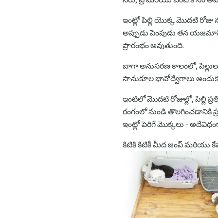
ఇంట్లో పిల్లి యొక్క మొదటి రోజు
అప్పుడు పెంపుడు తన యజమాని ఎ
ప్రారంభం అవుతుంది.
బాగా అనుసరణ కాలంలో, పిల్లుల
సానుకూల భావోద్వేగాలు అందు
ఇంటిలో మొదటి రోజుల్లో, పిల్లి ప
రంగంలో నుండి తొలగించడానికి ప
ఇంట్లో పెరిగే మొక్కలు - అదేవిధంగా
కిటికి కిటికీ మీద జంప్ మరియు 