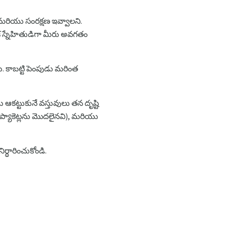
ధ మరియు సంరక్షణ ఇవ్వాలని.
క స్నేహితుడిగా మీరు అవగతం
 కాబట్టి పెంపుడు మరింత
 ఆకట్టుకునే వస్తువులు తన దృష్టి
 ప్యాకెట్లను మొదలైనవి), మరియు
్ధారించుకోండి.