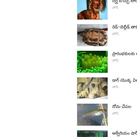
దీర్ఘ బొచ్చు టా
హౌస్
రెడ్-బెల్లీడ్ త
హౌస్
ప్రారంభకులకు
హౌస్
డాగ్ యొక్క వ
హౌస్
దోమ చేపల
హౌస్
అక్వేరియం షా