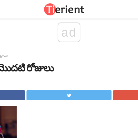
ad
్డాయి
 - మొదటి రోజులు