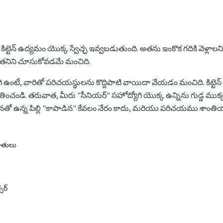
, కిట్టెన్ ఉద్యమం యొక్క స్వేచ్ఛ ఇవ్వబడుతుంది. అతను ఇంకొక గదికి వెళ్లాల
ది అతనిని చూసుకోవడమే మంచిది.
ఉంటే, వారితో పరిచయస్థులను కొద్దిపాటి వాయిదా వేయడం మంచిది. కిట్టెన్ కొత్
ండి. తరువాత, మీరు "సీనియర్" సహోద్యోగి యొక్క ఉన్నిను గుడ్డ ముక్కత
ో ఉన్న పిల్లి "కాపాడిన" కేవలం నేరం కాదు, మరియు పరిచయము శాంత
జాతులు
సర్