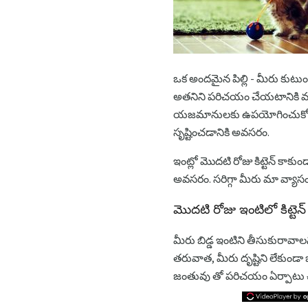
ఒక అందమైన పిల్లి - మీరు కుటుంబ
అతనిని పరిచయం చేయటానికి ముందు, 
యజమానులకు ఉపయోగించుకోవాలి 
సృష్టించడానికి అవసరం.
ఇంట్లో మొదటి రోజు కిట్టెన్ కా
అవసరం. సరిగ్గా మీరు మా వ్యాసంల
మొదటి రోజు ఇంటిలో కిట్టెన్
మీరు బిడ్డ ఇంటిని తీసుకురావాల
తరువాత, మీరు దృష్టిని లేకుండ
జంతువు తో పరిచయం ఏర్పాటు చ