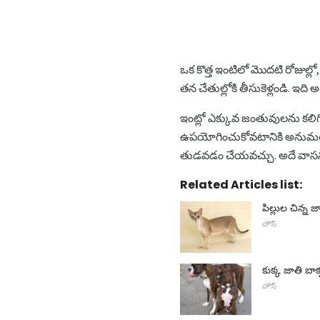
ఒక కొత్త ఇంటిలో మొదటి రోజుల్లో
తన చేతుల్లోకి తీసుకెళ్లండి. ఇ
ఇంట్లో ఎక్కువ జంతువులను కలిగి 
ఉపయోగించుకోవటానికి అనుమతించ
తుడవడం చేయవచ్చు. అదే వాసనత
Related Articles list:
పిల్లుల చిన్న 
హౌస్
కుక్క జాతి బాక్
హౌస్