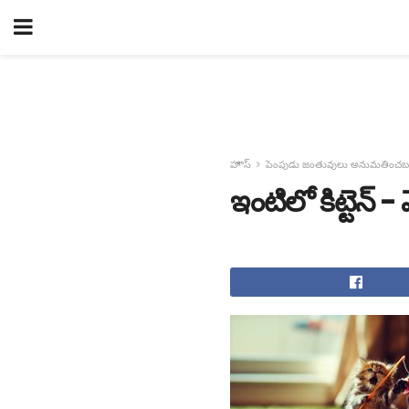
హౌస్
పెంపుడు జంతువులు అనుమతించబడ
ఇంటిలో కిట్టెన్