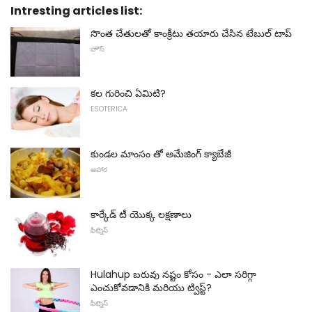
Intresting articles list:
సొంత చేతులతో కాంక్రీటు తయారు చేసిన టేబుల్ టాప్
హౌస్
కల గురించి ఏమిటి?
ESOTERICA
కుండల మాంసం తో అమేజింగ్ క్యాబేజీ
ఆహార
కార్కేడ్ టీ యొక్క లక్షణాలు
ఫిట్నెస్
Hulahup బరువు నష్టం కోసం - ఎలా సరిగ్గా
ఎంచుకోవడానికి మరియు ట్విస్ట్?
ఫిట్నెస్