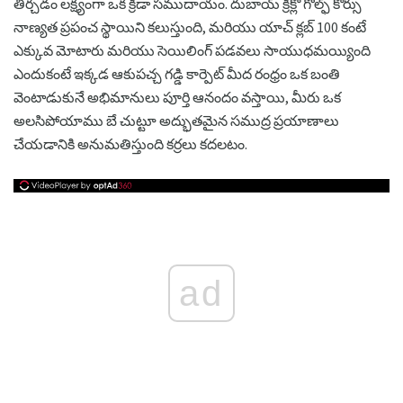
తీర్చడం లక్ష్యంగా ఒక క్రీడా సముదాయం. దుబాయ్ క్రీక్లో గోల్ఫ్ కోర్సు
నాణ్యత ప్రపంచ స్థాయిని కలుస్తుంది, మరియు యాచ్ క్లబ్ 100 కంటే
ఎక్కువ మోటారు మరియు సెయిలింగ్ పడవలు సాయుధమయ్యింది
ఎందుకంటే ఇక్కడ ఆకుపచ్చ గడ్డి కార్పెట్ మీద రంధ్రం ఒక బంతి
వెంటాడుకునే అభిమానులు పూర్తి ఆనందం వస్తాయి, మీరు ఒక
అలసిపోయాము బే చుట్టూ అద్భుతమైన సముద్ర ప్రయాణాలు
చేయడానికి అనుమతిస్తుంది కర్రలు కదలటం.
ad