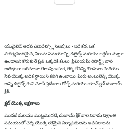
యునైటెడ్ అరబ్ ఎమిరేట్స్లో సెలవులు - ఇదే కథ, ఒక
సౌకర్యవంతమైన, విరామ సమయాన్ని, డిలైట్స్ మరియు లగ్జరీల చుట్టూ
ఉండాలని కోరుకునే ప్రతి ఒక్కరికి కలలు. ప్రీమియమ్ రిసార్ట్స్ వారి
అతిథులు జరిమానా తెలుపు ఇసుక, లెక్కలేనన్ని కొలనులు మరియు
సేవ యొక్క అధిక స్థాయిని కలిగి ఉంటాయి. మీరు అంబులెన్స్ యొక్క
అన్ని డిలైట్స్ రుచి చూసే ప్రదేశాలు గోల్ఫ్ మరియు యాచ్ క్లబ్ దుబాయ్
క్రీక్.
క్లబ్ యొక్క లక్షణాలు
మొదటి మరియు మొట్టమొదటి, దుబాయ్ క్రీక్ వారి విరామ విశ్రాంతి
సమయంలో చర్య యొక్క రకమైన పర్యాటకులను అవసరాలను