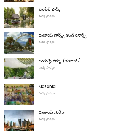
ముషిఫ్ పార్క్
మధ్య ప్రాచ్యం
దుబాయ్ పార్క్స్ అండ్ రిసార్ట్స్
మధ్య ప్రాచ్యం
బటర్ ఫ్లై పార్క్ (దుబాయ్)
మధ్య ప్రాచ్యం
Kidzania
మధ్య ప్రాచ్యం
దుబాయ్ మెరీనా
మధ్య ప్రాచ్యం