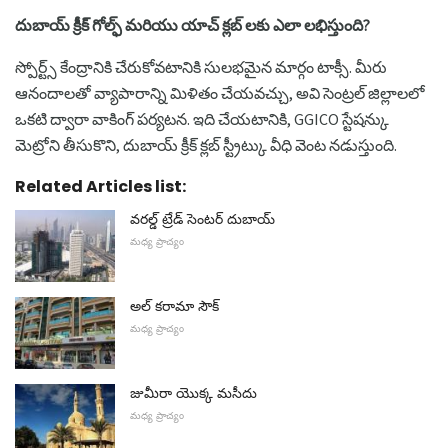
దుబాయ్ క్రీక్ గోల్ఫ్ మరియు యాచ్ క్లబ్ లకు ఎలా లభిస్తుంది?
స్పోర్ట్స్ కేంద్రానికి చేరుకోవటానికి సులభమైన మార్గం టాక్సీ. మీరు
ఆనందాలతో వ్యాపారాన్ని మిళితం చేయవచ్చు, అవి సెంట్రల్ జిల్లాలలో
ఒకటి ద్వారా వాకింగ్ పర్యటన. ఇది చేయటానికి, GGICO స్టేషన్కు
మెట్రోని తీసుకొని, దుబాయ్ క్రీక్ క్లబ్ స్ట్రీట్కు వీధి వెంట నడుస్తుంది.
Related Articles list:
వరల్డ్ ట్రేడ్ సెంటర్ దుబాయ్
మధ్య ప్రాచ్యం
అల్ కరామా సౌక్
మధ్య ప్రాచ్యం
జుమీరా యొక్క మసీదు
మధ్య ప్రాచ్యం