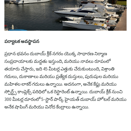
పర్యాటక అవస్థాపన
ప్రధాన భవనం దుబాయ్ క్రీక్ నగరం యొక్క సాధారణ నిర్మాణ
సంప్రదాయాలకు మద్దతు ఇస్తుంది, మరియు నావలు రూపంలో
తయారు చేస్తారు, ఇది 45 మీటర్ల ఎత్తుకు చేరుకుంటుంది, విశ్రాంతి
గదులు, దుకాణాలు మరియు ప్రత్యేక దుస్తులు, పురుషుల మరియు
మహిళల లాకర్ గదులు ఉన్నాయి. అదనంగా, అనేక కేఫ్లు మరియు
స్పోర్ట్స్ కాంప్లెక్స్ పరిధిలో ఒక రెస్టారెంట్ ఉన్నాయి. దుబాయ్ క్రీక్ నుంచి
300 మీటర్ల దూరంలో 5-స్టార్ పార్క్ హైయత్ దుబాయ్ హోటల్ మరియు
అనేక షాపింగ్ మరియు వినోద కేంద్రాలు ఉన్నాయి.