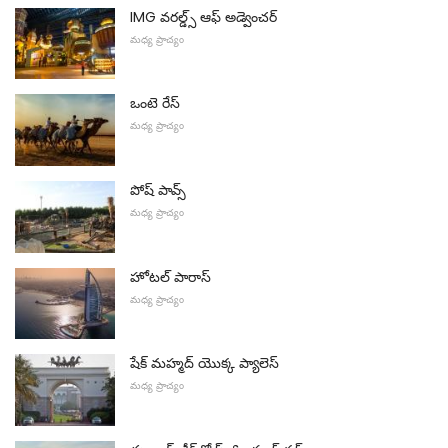
IMG వరల్డ్స్ ఆఫ్ అడ్వెంచర్
మధ్య ప్రాచ్యం
ఒంటె రేస్
మధ్య ప్రాచ్యం
పోష్ పావ్స్
మధ్య ప్రాచ్యం
హోటల్ పారాస్
మధ్య ప్రాచ్యం
షేక్ మహ్మద్ యొక్క ప్యాలెస్
మధ్య ప్రాచ్యం