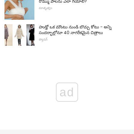
రొమ్ము పాలను ఎలా గీయాలి?
మాతృత్వం
హుడ్తో ఒక మౌంటు నుండి బొచ్చు కోటు - అన్ని
సందర్భాల్లోనూ 40 నాగరీకమైన చిత్రాలు
ఫ్యాషన్
ad