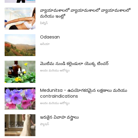
వ్యాయామశాలలో వ్యాయామశాలలో వ్యాయామశాలలో
మరియు ఇంట్లో
ఫిట్నెస్
Odaesan
ఆసియా
మొటిమ నుండి కల్లెండులా యొక్క టించర్
అందం మరియు ఆరోగ్యం
Medunitsa - ఉపయోగకరమైన లక్షణాలు మరియు
contraindications
అందం మరియు ఆరోగ్యం
ఇరుకైన వివాహ వస్త్రాలు
ఫ్యాషన్