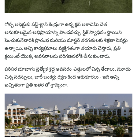
గోల్ఫ్ అఫెక్టుకు ఫస్ట్-క్లాస్ కేంద్రంగా ఉన్న క్లబ్ అకాడెమీ చేత
అనుకూలమైన అభిప్రాయాన్ని పొందవచ్చు. స్టిక్ స్వాధీనం స్థాయిని
పెంచుకునేవారికి ప్రారంభ మరియు మాస్టర్ తరగతులకు శిక్షణా సెషన్లు
ఉన్నాయి. అన్ని కార్యక్రమాలు వ్యక్తిగతంగా తయారు చేస్తారు, ప్రతి
క్లయింట్ యొక్క అవసరాలను పరిగణనలోకి తీసుకుంటారు.
పరిసర భూభాగం ప్రత్యేక శ్రద్ధ అవసరం. ఎత్తులలో చిన్న తేడాలు, మూడు
చిన్న సరస్సులు, భారీ బంకర్లు రక్షణ కింద ఆకుకూరలు - ఇది అన్ని
ఖచ్చితంగా ప్రతి ఇతర తో శ్రావ్యంగా.