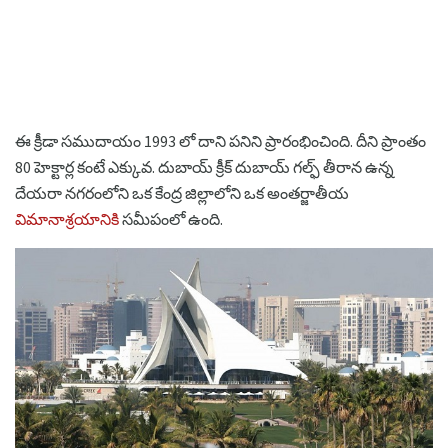
ఈ క్రీడా సముదాయం 1993 లో దాని పనిని ప్రారంభించింది. దీని ప్రాంతం
80 హెక్టార్ల కంటే ఎక్కువ. దుబాయ్ క్రీక్ దుబాయ్ గల్ఫ్ తీరాన ఉన్న
దేయరా నగరంలోని ఒక కేంద్ర జిల్లాలోని ఒక అంతర్జాతీయ
విమానాశ్రయానికి
సమీపంలో ఉంది.