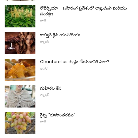
రోజెర్సియా - బహిరంగ ప్రదేశంలో ల్యాండింగ్ మరియు
సంరక్షణ
హౌస్
కాల్విన్ క్లైన్ యుఫోరియా
ఫ్యాషన్
Chanterelles శుభ్రం చేయడానికి ఎలా?
ఆహార
మహిళల కేప్
ఫ్యాషన్
గ్రేప్స్ "రూపాంతరము"
హౌస్