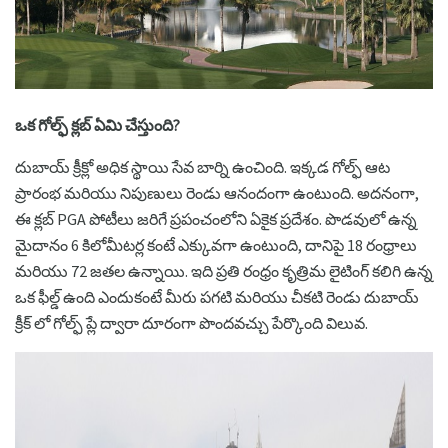
ఒక గోల్ఫ్ క్లబ్ ఏమి చేస్తుంది?
దుబాయ్ క్రీక్లో అధిక స్థాయి సేవ బార్ని ఉంచింది. ఇక్కడ గోల్ఫ్ ఆట
ప్రారంభ మరియు నిపుణులు రెండు ఆనందంగా ఉంటుంది. అదనంగా,
ఈ క్లబ్ PGA పోటీలు జరిగే ప్రపంచంలోని ఏకైక ప్రదేశం. పొడవులో ఉన్న
మైదానం 6 కిలోమీటర్ల కంటే ఎక్కువగా ఉంటుంది, దానిపై 18 రంధ్రాలు
మరియు 72 జతల ఉన్నాయి. ఇది ప్రతి రంధ్రం కృత్రిమ లైటింగ్ కలిగి ఉన్న
ఒక ఫీల్డ్ ఉంది ఎందుకంటే మీరు పగటి మరియు చీకటి రెండు దుబాయ్
క్రీక్ లో గోల్ఫ్ ప్లే ద్వారా దూరంగా పొందవచ్చు పేర్కొంది విలువ.