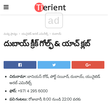
ad
మధ్య ప్రాచ్యం
యునైటెడ్ అరబ్ ఎమిరేట్స్
దుబాయ్
దుబాయ్ క్రీక్ గోల్ఫ్ & యాచ్ క్లబ్
చిరునామా:
బానియస్ రోడ్, పోర్ట్ సయీద్, దుబాయ్, యునైటెడ్
అరబ్ ఎమిరేట్స్
ఫోన్:
+971 4 295 6000
పని గంటలు:
రోజువారీ, 8:00 నుండి 22:00 వరకు