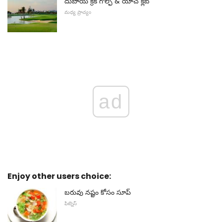
దుబాయ్ క్రీక్ గోల్ఫ్ & యాచ్ క్లబ్
మధ్య ప్రాచ్యం
ad
Enjoy other users choice:
బరువు నష్టం కోసం సూప్
ఫిట్నెస్