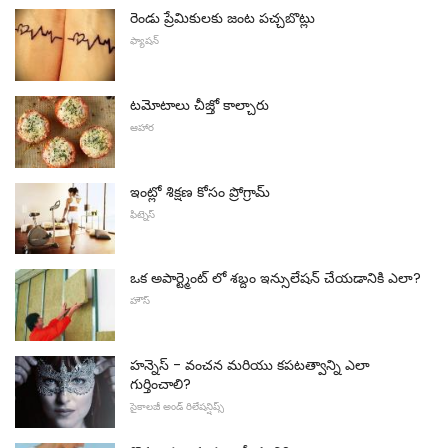
రెండు ప్రేమికులకు జంట పచ్చబొట్లు
ఫ్యాషన్
టమోటాలు చీజ్తో కాల్చారు
ఆహార
ఇంట్లో శిక్షణ కోసం ప్రోగ్రామ్
ఫిట్నెస్
ఒక అపార్ట్మెంట్ లో శబ్దం ఇన్సులేషన్ చేయడానికి ఎలా?
హౌస్
హన్నెస్ - వంచన మరియు కపటత్వాన్ని ఎలా
గుర్తించాలి?
సైకాలజీ అండ్ రిలేషన్షిప్స్