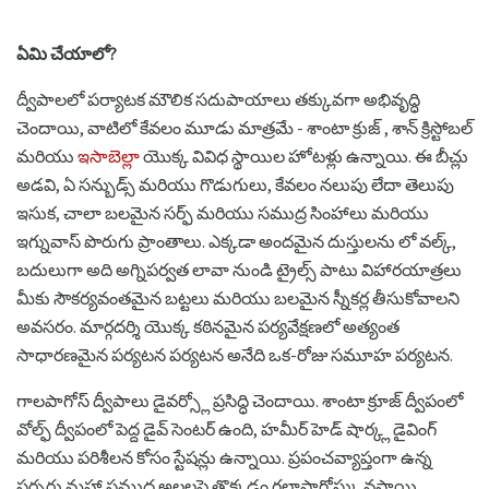
ఏమి చేయాలో?
ద్వీపాలలో పర్యాటక మౌలిక సదుపాయాలు తక్కువగా అభివృద్ధి
చెందాయి, వాటిలో కేవలం మూడు మాత్రమే - శాంటా క్రుజ్ , శాన్ క్రిస్టోబల్
మరియు
ఇసాబెల్లా
యొక్క వివిధ స్థాయిల హోటళ్లు ఉన్నాయి. ఈ బీచ్లు
అడవి, ఏ సన్బుడ్స్ మరియు గొడుగులు, కేవలం నలుపు లేదా తెలుపు
ఇసుక, చాలా బలమైన సర్ఫ్ మరియు సముద్ర సింహాలు మరియు
ఇగ్నువాస్ పొరుగు ప్రాంతాలు. ఎక్కడా అందమైన దుస్తులను లో వల్క్,
బదులుగా అది అగ్నిపర్వత లావా నుండి ట్రైల్స్ పాటు విహారయాత్రలు
మీకు సౌకర్యవంతమైన బట్టలు మరియు బలమైన స్నీకర్ల తీసుకోవాలని
అవసరం. మార్గదర్శి యొక్క కఠినమైన పర్యవేక్షణలో అత్యంత
సాధారణమైన పర్యటన పర్యటన అనేది ఒక-రోజు సమూహ పర్యటన.
గాలపాగోస్ ద్వీపాలు డైవర్స్లో ప్రసిద్ధి చెందాయి. శాంటా క్రూజ్ ద్వీపంలో
వోల్ఫ్ ద్వీపంలో పెద్ద డైవ్ సెంటర్ ఉంది, హమీర్ హెడ్ షార్క్ల డైవింగ్
మరియు పరిశీలన కోసం స్టేషన్లు ఉన్నాయి. ప్రపంచవ్యాప్తంగా ఉన్న
సర్ఫర్లు మహా సముద్ర అలలపై తొక్కడం గలాపాగోస్కు వస్తాయి.