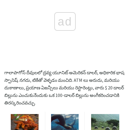
ad
గాలాపాగోస్ దీవులలో ద్రవ్య యూనిట్ అమెరికన్ డాలర్, అధికారిక భాష
స్పానిష్. నగదు, టికేతో వెళ్ళడం మంచిది. ATM లు అరుదు, మరియు
దుకాణాలు, ప్రయాణ ఏజన్సీలు మరియు రెస్టారెంట్లు, వారు $ 20 డాలర్
బిల్లును ఎంచుకునేందుకు ఒక 100-డాలర్ బిల్లును అంగీకరించడానికి
తిరస్కరించవచ్చు.