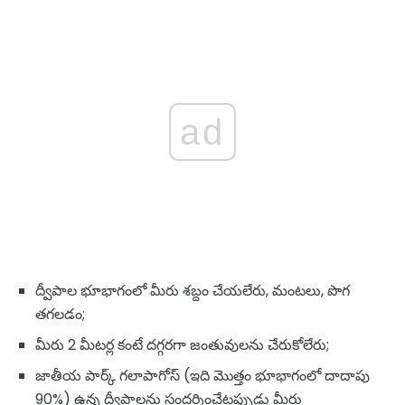
ad
ద్వీపాల భూభాగంలో మీరు శబ్దం చేయలేరు, మంటలు, పొగ
తగలడం;
మీరు 2 మీటర్ల కంటే దగ్గరగా జంతువులను చేరుకోలేరు;
జాతీయ పార్క్ గలాపాగోస్ (ఇది మొత్తం భూభాగంలో దాదాపు
90%) ఉన్న ద్వీపాలను సందర్శించేటప్పుడు మీరు