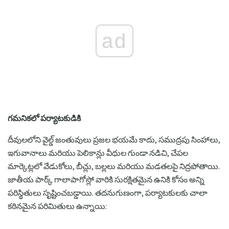
ad
గమనికలో పర్యాటకుడికి
దీవులలోని వైల్డ్ జంతువులు ప్రజల భయమే కాదు, సముద్రపు సింహాలు,
ఇగువానాలు మరియు పెలికాన్లు వీధుల గుండా నడిచి, చేపల
మార్కెట్లలో వేడుకోలు, బీచ్లు, బల్లలు మరియు మడతలపై నిద్రపోతాయి.
జాతీయ పార్క్ గాలాపాగోస్లో వారికి సురక్షితమైన ఉనికి కోసం అన్ని
పరిస్థితులు సృష్టించబడ్డాయి. తదనుగుణంగా, పర్యాటకులకు చాలా
కఠినమైన పరిమితులు ఉన్నాయి: