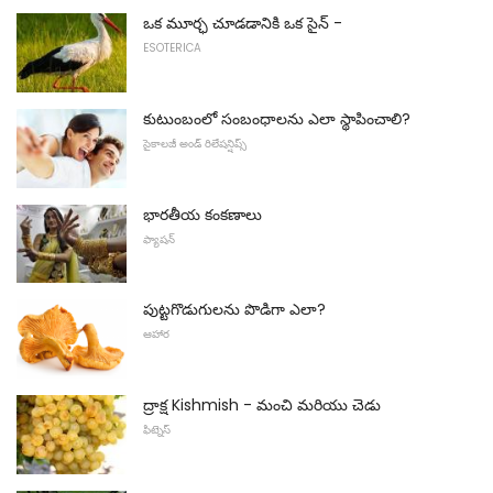
ఒక మూర్ఛ చూడడానికి ఒక సైన్ -
ESOTERICA
కుటుంబంలో సంబంధాలను ఎలా స్థాపించాలి?
సైకాలజీ అండ్ రిలేషన్షిప్స్
భారతీయ కంకణాలు
ఫ్యాషన్
పుట్టగొడుగులను పొడిగా ఎలా?
ఆహార
ద్రాక్ష Kishmish - మంచి మరియు చెడు
ఫిట్నెస్