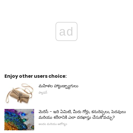
ad
Enjoy other users choice:
మహిళల హ్యాండ్బ్యాగులు
ఫ్యాషన్
మెరిసే - ఇది ఏమిటి, మీరు గోర్లు, కనురెప్పలు, పెదవులు
మరియు శరీరానికి ఎలా దరఖాస్తు చేసుకోవచ్చు?
అందం మరియు ఆరోగ్యం