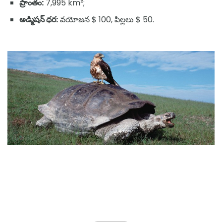
ప్రాంతం:
7,995 km²;
అడ్మిషన్ ధర:
వయోజన $ 100, పిల్లలు $ 50.