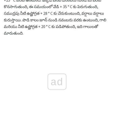
కొనసాగుతుంది, ఈ సమయంలో వేడి + 35 ° C కు పెరుగుతుంది,
సముద్రపు నీటి ఉష్ణోగ్రత + 28 ° C కు చేరుకుంటుంది, వర్షాలు వర్షాలు
కురుస్తాయి. పొడి కాలం జూన్ నుండి నవంబరు వరకు ఉంటుంది, గాలి
మరియు నీటి ఉష్ణోగ్రత + 20 ° C కు పడిపోతుంది, ఇది గాలులతో
మారుతుంది.
ad