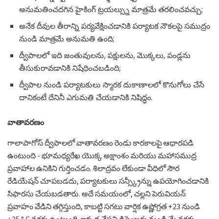
అనుమతించదగిన హైకింగ్ ట్రయల్స్ను మాత్రమే తరలించవచ్చు;
అనేక దీవుల తీరాన్ని పర్యవేక్షించడానికి పర్యాటక నౌకలపై సముద్రం
నుండి మాత్రమే అనుమతి ఉంది;
ద్వీపాలలో ఇది జంతువులను, పక్షులను, మొక్కలు, పండ్లను
తీసుకురావడానికి నిషేధించబడింది;
ద్వీపాల నుండి పర్యాటకులు స్మారక దుకాణాలలో కొనుగోలు చేసే
దానికంటే దేనినీ ఎగుమతి చేయడానికి నిషిద్ధం.
వాతావరణం
గాలాపాగోస్ ద్వీపాలలో వాతావరణం రెండు కారకాలపై ఆధారపడి
ఉంటుంది - భూమధ్యరేఖ యొక్క అక్షాంశం మరియు మహాసముద్ర
ప్రవాహాల ఉనికిని గుర్తించడం. శిలాద్రవం లేకుండా వీధిలో సౌర
రేడియేషన్ చూపబడదు, పర్యాటకులు సన్స్క్రీన్ను ఉపయోగించడానికి
సిఫారసు చేయబడతారు. అదే సమయంలో, చల్లని పెరువియన్
ప్రవాహం వేడిని తగ్గిస్తుంది, కాబట్టి సగటు వార్షిక ఉష్ణోగ్రత +23 నుండి
+25 ° C వరకు ఉంటుంది. ఇక్కడ వేసవి డిసెంబరు నుండి మే వరకు