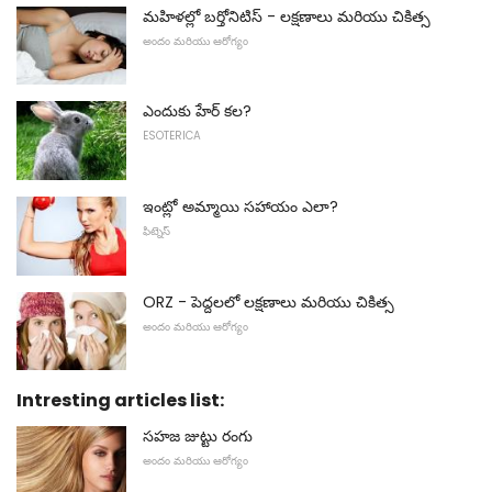
మహిళల్లో బర్తోనిటిస్ - లక్షణాలు మరియు చికిత్స
అందం మరియు ఆరోగ్యం
ఎందుకు హేర్ కల?
ESOTERICA
ఇంట్లో అమ్మాయి సహాయం ఎలా?
ఫిట్నెస్
ORZ - పెద్దలలో లక్షణాలు మరియు చికిత్స
అందం మరియు ఆరోగ్యం
Intresting articles list:
సహజ జుట్టు రంగు
అందం మరియు ఆరోగ్యం