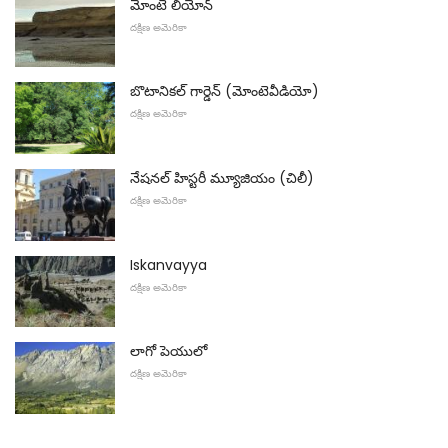
మోంటే లియోన్
దక్షిణ అమెరికా
బొటానికల్ గార్డెన్ (మోంటెవీడియో)
దక్షిణ అమెరికా
నేషనల్ హిస్టరీ మ్యూజియం (చిలీ)
దక్షిణ అమెరికా
Iskanvayya
దక్షిణ అమెరికా
లాగో పెయులో
దక్షిణ అమెరికా