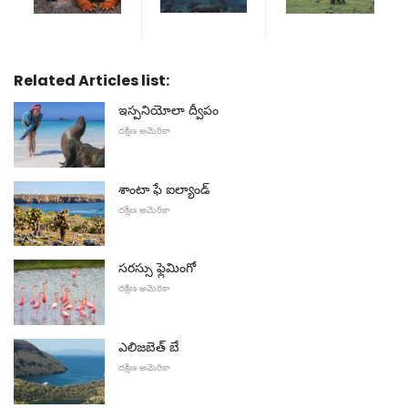
Related Articles list:
ఇస్పనియోలా ద్వీపం
దక్షిణ అమెరికా
శాంటా ఫే ఐల్యాండ్
దక్షిణ అమెరికా
సరస్సు ఫ్లెమింగో
దక్షిణ అమెరికా
ఎలిజబెత్ బే
దక్షిణ అమెరికా