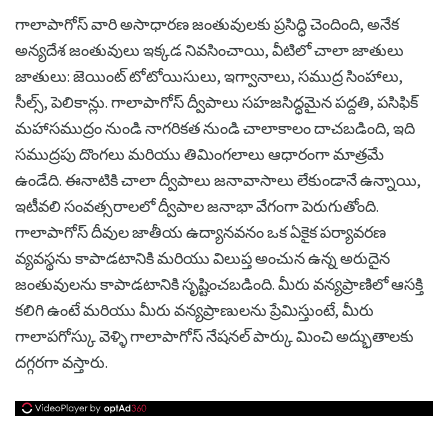
గాలాపాగోస్ వారి అసాధారణ జంతువులకు ప్రసిద్ధి చెందింది, అనేక
అన్యదేశ జంతువులు ఇక్కడ నివసించాయి, వీటిలో చాలా జాతులు
జాతులు: జెయింట్ టోటోయిసులు, ఇగ్వానాలు, సముద్ర సింహాలు,
సీల్స్, పెలికాన్లు. గాలాపాగోస్ ద్వీపాలు సహజసిద్ధమైన పద్దతి, పసిఫిక్
మహాసముద్రం నుండి నాగరికత నుండి చాలాకాలం దాచబడింది, ఇది
సముద్రపు దొంగలు మరియు తిమింగలాలు ఆధారంగా మాత్రమే
ఉండేది. ఈనాటికి చాలా ద్వీపాలు జనావాసాలు లేకుండానే ఉన్నాయి,
ఇటీవలి సంవత్సరాలలో ద్వీపాల జనాభా వేగంగా పెరుగుతోంది.
గాలాపాగోస్ దీవుల జాతీయ ఉద్యానవనం ఒక ఏకైక పర్యావరణ
వ్యవస్థను కాపాడటానికి మరియు విలుప్త అంచున ఉన్న అరుదైన
జంతువులను కాపాడటానికి సృష్టించబడింది. మీరు వన్యప్రాణిలో ఆసక్తి
కలిగి ఉంటే మరియు మీరు వన్యప్రాణులను ప్రేమిస్తుంటే, మీరు
గాలాపగోస్కు వెళ్ళి గాలాపాగోస్ నేషనల్ పార్కు మించి అద్భుతాలకు
దగ్గరగా వస్తారు.