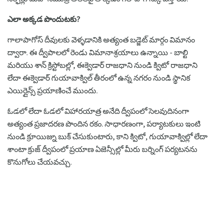
ఎలా అక్కడ పొందుటకు?
గాలాపాగోస్ దీవులకు వెళ్ళడానికి అత్యంత బడ్జెట్ మార్గం విమానం
ద్వారా. ఈ ద్వీపాలలో రెండు విమానాశ్రయాలు ఉన్నాయి - బాల్టి
మరియు శాన్ క్రిస్టోబల్లో, ఈక్వెడార్ రాజధాని నుండి క్విటో రాజధాని
లేదా ఈక్వెడార్ గుయావాక్విల్ తీరంలో ఉన్న నగరం నుండి స్థానిక
ఎయిర్లైన్స్ ప్రయాణించే ముందు.
ఓడలో లేదా ఓడలో విహారయాత్ర అనేది ద్వీపంలో సెలవుదినంగా
అత్యంత ప్రజాదరణ పొందిన రకం. సాధారణంగా, పర్యాటకులు ఇంటి
నుండి క్రూయిజ్ను బుక్ చేసుకుంటారు, కాని క్విటో, గుయావాక్విల్లో లేదా
శాంటా క్రుజ్ ద్వీపంలో ప్రయాణ ఏజెన్సీల్లో మీరు బర్నింగ్ పర్యటనను
కొనుగోలు చేయవచ్చు.