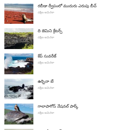
రబీడా ద్వీపంలో ముదురు ఎరుపు బీచ్
దక్షిణ అమెరికా
ది జెమిని క్రేటర్స్
దక్షిణ అమెరికా
కేప్ సువరేజ్
దక్షిణ అమెరికా
ఉర్బినా బే
దక్షిణ అమెరికా
గాలాపాగోస్ నేషనల్ పార్క్
దక్షిణ అమెరికా