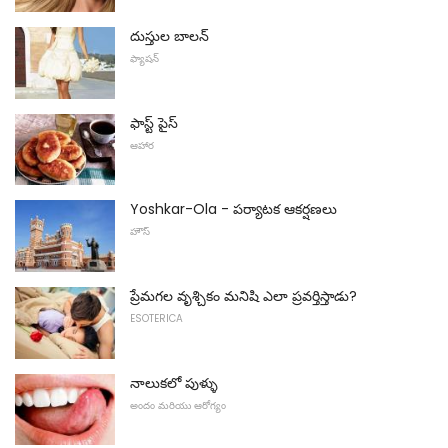
దుస్తుల బాలన్
ఫ్యాషన్
ఫాస్ట్ పైస్
ఆహార
Yoshkar-Ola - పర్యాటక ఆకర్షణలు
హౌస్
ప్రేమగల వృశ్చికం మనిషి ఎలా ప్రవర్తిస్తాడు?
ESOTERICA
నాలుకలో పుళ్ళు
అందం మరియు ఆరోగ్యం