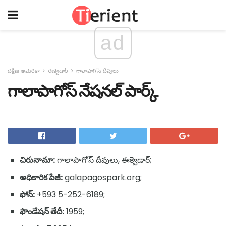
ad
దక్షిణ అమెరికా
ఈక్వడార్
గాలాపాగోస్ దీవులు
గాలాపాగోస్ నేషనల్ పార్క్
చిరునామా:
గాలాపాగోస్ దీవులు, ఈక్వెడార్;
అధికారిక పేజీ:
galapagospark.org;
ఫోన్:
+593 5-252-6189;
ఫౌండేషన్ తేదీ:
1959;