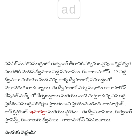
ad
పసిఫిక్ మహాసముద్రంలో ఈక్వెడార్ తీరానికి పశ్చిమం వైపు అగ్నిపర్వత
సంతతికి చెందిన ద్వీపాలు పెద్ద సమూహం. ఈ గాలాపాగోస్ - 13 పెద్ద
ద్వీపాలు మరియు వంద చిన్న రాళ్ళ ద్వీపాలలో, సముద్రంలో
చెల్లాచెదురుగా ఉన్నాయి. ఈ ద్వీపాలలో ఎక్కువ భాగం గాలాపాగోస్
నేషనల్ పార్క్ లో చేర్చబడ్డాయి మరియు వాటి చుట్టూ ఉన్న సముద్ర
ప్రదేశం సముద్ర పరిరక్షణ ప్రాంతం అని ప్రకటించబడింది. శాంటా క్రుజ్ ,
శాన్ క్రిస్టోబల్,
ఇసాబెల్లా
మరియు ఫ్లోరనా - ఈ ద్వీపవాసులు, ఈక్వెడార్
ప్రావిన్స్, ఈ నాలుగు ద్వీపాలు - గాలాపాగోస్ నివసించాయి.
ఎందుకు వెళ్లండి?