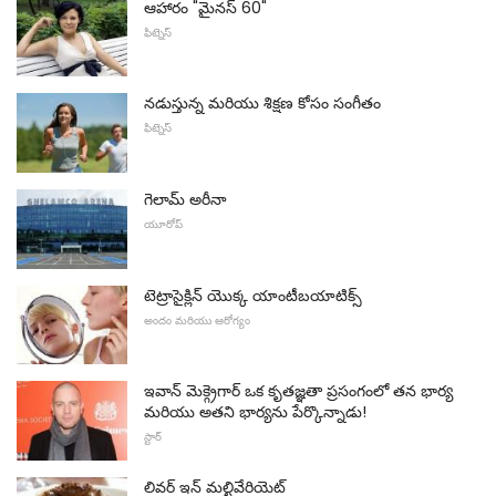
ఆహారం "మైనస్ 60"
ఫిట్నెస్
నడుస్తున్న మరియు శిక్షణ కోసం సంగీతం
ఫిట్నెస్
గెలామ్ అరీనా
యూరోప్
టెట్రాసైక్లిన్ యొక్క యాంటీబయాటిక్స్
అందం మరియు ఆరోగ్యం
ఇవాన్ మెక్గ్రెగార్ ఒక కృతజ్ఞతా ప్రసంగంలో తన భార్య
మరియు అతని భార్యను పేర్కొన్నాడు!
స్టార్
లివర్ ఇన్ మల్టివేరియెట్