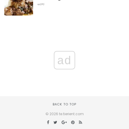
ఆహార
ad
BACK TO TOP
© 2026 te.tierient.com