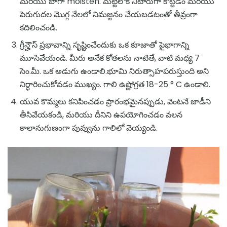
మరియు బాగా moisten. మట్టిలోకి నిటారుగా కొట్టడం మరియు
పెరుగుదల మొగ్గ నేలలో నిమజ్జనం చేయబడటంతో తీవ్రంగా
కదిలించండి.
గ్రీన్హౌస్ ప్రభావాన్ని సృష్టించేందుకు ఒక కూజాతో పైభాగాన్ని
మూసివేయండి. మీరు అనేక కోతలను నాటితే, వాటి మధ్య 7
సెం.మీ. ఒక అడుగు ఉండాలి.భూమి నిరుత్సాహపరుస్తుంది అని
నిర్ధారించుకోవడం ముఖ్యం. గాలి ఉష్ణోగ్రత 18-25 ° C ఉండాలి.
యువ కొమ్మలు కనిపించడం ప్రారంభమైనప్పుడు, వెంటనే జాడీని
తీసివేయకండి, మరియు దీనిని ఉపయోగించడం వలన
కాలానుగుణంగా పువ్వును గాలిలో వెయ్యండి.