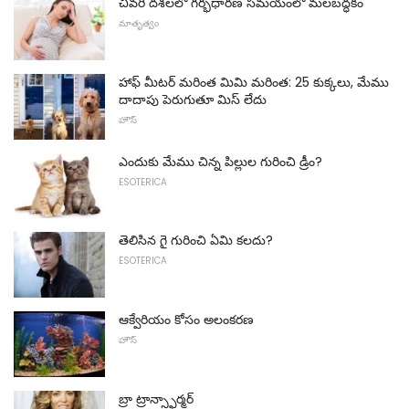
చివరి దశలలో గర్భధారణ సమయంలో మలబద్ధకం
మాతృత్వం
హాఫ్ మీటర్ మరింత మిమి మరింత: 25 కుక్కలు, మేము
దాదాపు పెరుగుతూ మిస్ లేదు
హౌస్
ఎందుకు మేము చిన్న పిల్లుల గురించి డ్రీం?
ESOTERICA
తెలిసిన గై గురించి ఏమి కలదు?
ESOTERICA
ఆక్వేరియం కోసం అలంకరణ
హౌస్
బ్రా ట్రాన్స్ఫార్మర్