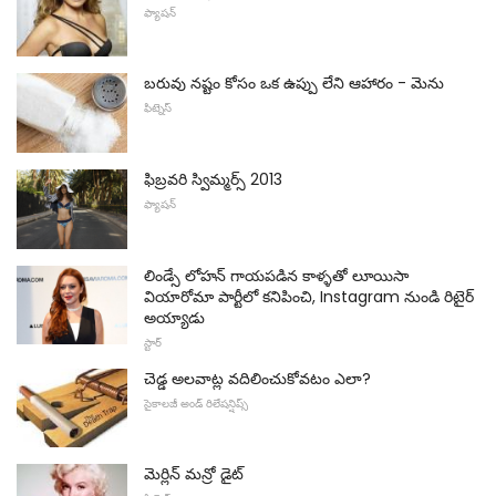
ఫ్యాషన్
బరువు నష్టం కోసం ఒక ఉప్పు లేని ఆహారం - మెను
ఫిట్నెస్
ఫిబ్రవరి స్విమ్మర్స్ 2013
ఫ్యాషన్
లిండ్సే లోహన్ గాయపడిన కాళ్ళతో లూయిసా
వియారోమా పార్టీలో కనిపించి, Instagram నుండి రిటైర్
అయ్యాడు
స్టార్
చెడ్డ అలవాట్ల వదిలించుకోవటం ఎలా?
సైకాలజీ అండ్ రిలేషన్షిప్స్
మెర్లిన్ మన్రో డైట్