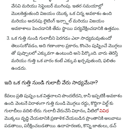
వేసవి మరియు సెప్టెంబర్ ముగింపు. ఇతర సమయాల్లో
మొలకెత్తుతుంది విజయం యొక్క ఒక చిన్న అవకాశం ఉంది
మరియు అదనపు లైటింగ్ ఇన్స్టాల్ మరియు విజయం
అవకాశాలు పెంచడానికి తేమ స్థాయి పర్యవేక్షించడానికి ఉత్తమం.
ఒక గుత్తి నుండి గులాబీని పెరగడం ఎలా సాధ్యమవుతుందో
తెలుసుకోవడం, అది గణాంకాల ప్రకారం, కొంచెం పుష్పించే మొగ్గలు
తో పుష్పాలలో ఎక్కువగా ఉంటుంది అని పేర్కొంది. వారు తెరిస్తే
మరియు గుత్తి ఒక వారం కంటే ఎక్కువ ఖర్చవుతుంది, ఫలితం
ఉండదు.
ఇది ఒక గుత్తి నుండి గులాబీ వేరు సాధ్యమేనా?
కేవలం ప్రతి పుష్పం ఒక విత్తనాలని పొందలేదని, కానీ ఇప్పటికీ అవకాశం
ఉంది. వెంటనే విరాళంగా గుత్తి నుండి మొగ్గలు రద్దు, కొద్దిగా విల్ట్ కు
గులాబీలు వదిలి లేదు. గులాబీ వేరుచేసే విధానం, వీటిలో
వివిధ
మొక్కలు వృద్ధి చేయటానికి ప్రణాళిక చేయబడిన ప్రాంతానికి అలవాటు
పడతాయి, పరీక్షించబడతాయి. ఉదాహరణకు, కొన్ని జాతులు, డచ్