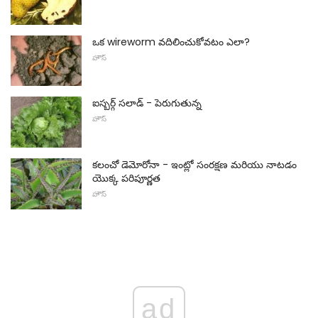
ఒక wireworm వదిలించుకోవటం ఎలా?
హౌస్
ఐస్బర్గ్ సలాడ్ - పెరుగుతున్న
హౌస్
కలంచో డెమోరోనా - ఇంట్లో సంరక్షణ మరియు నాటడం
యొక్క పరిపూర్ణత
హౌస్
ad