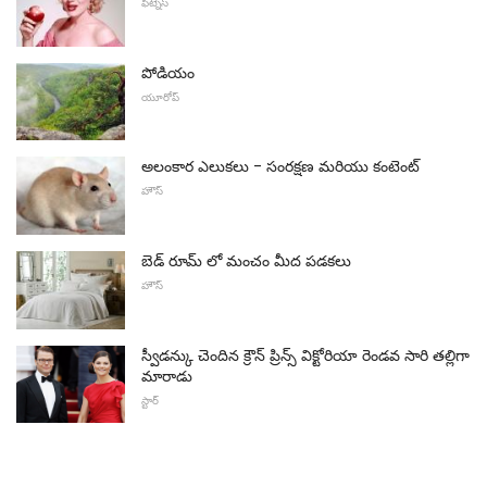
ఫిట్నెస్
పోడియం
యూరోప్
అలంకార ఎలుకలు - సంరక్షణ మరియు కంటెంట్
హౌస్
బెడ్ రూమ్ లో మంచం మీద పడకలు
హౌస్
స్వీడన్కు చెందిన క్రౌన్ ప్రిన్స్ విక్టోరియా రెండవ సారి తల్లిగా
మారాడు
స్టార్