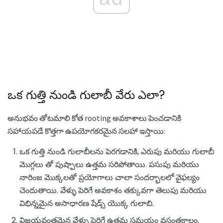
ఒక గుత్తి నుండి గులాబీ వేరు ఎలా?
అనుభవం తోటమాలి కోత rooting అవకాశాలు పెంచడానికి
సహాయపడే కొత్తగా ఉపయోగకరమైన సలహా ఇస్తాయి:
ఒక గుత్తి నుండి గులాబీలను పెరగడానికి, ఎరుపు మరియు గులాబీ
మొగ్గలు తో పుష్పాలు ఉత్తమ సరిపోతాయి. పసుపు మరియు
నారింజ మొక్కలతో ప్రయోగాలు చాలా సందర్భాలలో వైఫల్యం
చెందుతాయి. వేళ్ళు పెరిగే అవకాశం తక్కువగా తెలుపు మరియు
విభిన్నమైన అసాధారణ షేడ్స్ యొక్క గులాబి.
విజయవంతమైన వేళ్ళు పెరిగే ఉత్తమ సమయం వసంతకాలం,