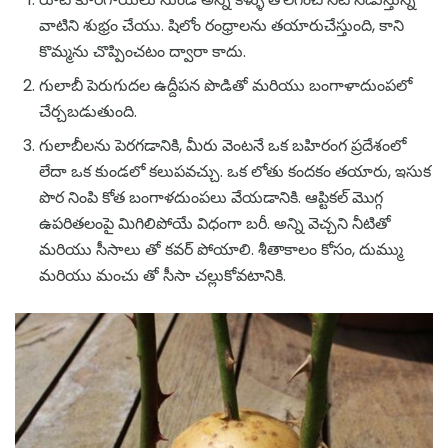
వాటిని శుభ్రం చేయు. షిలోం రంధ్రాలను తయారుచేస్తుంది, కాని
కొమ్మను చొప్పించటం ద్వారా కాదు.
గులాబీ పెరుగుదల ఉద్దీపన పొడితో మరియు బంగాళాదుంపలో
చేర్చబడుతుంది.
గులాబీలను పెరగడానికి, మీరు వెంటనే ఒక బహిరంగ ప్రదేశంలో
లేదా ఒక కుండలో కలుపవచ్చు. ఒక లోతు కందకం తయారు, ఇసుక
పొర నింపి కోత బంగాళదుంపలు వేయడానికి. ఆప్టికల్ మొగ్గ
ఉపరితలంపై మిగిలిపోయే విధంగా బరీ. అన్ని వెచ్చని నీటితో
మరియు సీసాలు తో కవర్ పోయాలి. శీతాకాలం కోసం, దుమ్ము
మరియు మంచు తో సీసా చల్లుకోవటానికి.