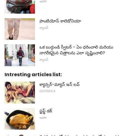
ఆహార
పాంటియోస్ కాలెడోనియా
ఫ్యాషన్
ఒక బుర్గుండి స్వీటర్ - ఏం ధరించాలి మరియు
నాగరీకమైన చిత్రాలను ఎలా సృష్టించాలి?
ఫ్యాషన్
Intresting articles list:
క్యాన్సర్-మ్యాన్ ఇన్ లవ్
ESOTERICA
స్టఫ్డ్ డక్
ఆహార