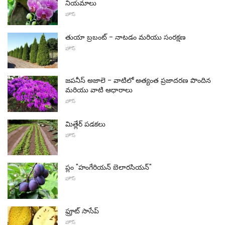
నియమాలు
హౌస్
తుయా బ్రబంట్ - నాటడం మరియు సంరక్షణ
హౌస్
జపనీస్ అజాలె - వాటిలో అత్యంత ప్రజాదరణ పొందిన
మరియు వాటి ఆధారాలు
హౌస్
మిత్లేర్ పడకలు
హౌస్
ప్లం "హంగేరియన్ బెలారసియన్"
హౌస్
ఫ్రూట్ సాసేప్
హౌస్