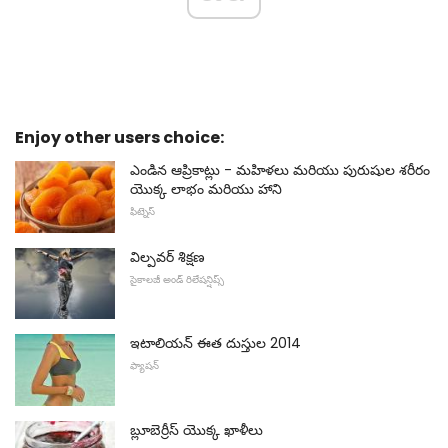
Enjoy other users choice:
ఎండిన ఆప్రికాట్లు - మహిళలు మరియు పురుషుల శరీరం
యొక్క లాభం మరియు హాని
ఫిట్నెస్
విల్పవర్ శిక్షణ
సైకాలజీ అండ్ రిలేషన్షిప్స్
ఇటాలియన్ ఈత దుస్తుల 2014
ఫ్యాషన్
బ్లూబెర్రీస్ యొక్క ఖాళీలు