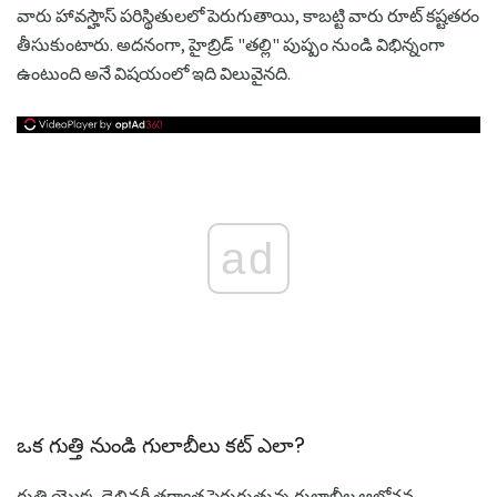
వారు హావస్హౌస్ పరిస్థితులలో పెరుగుతాయి, కాబట్టి వారు రూట్ కష్టతరం
తీసుకుంటారు. అదనంగా, హైబ్రిడ్ "తల్లి" పుష్పం నుండి విభిన్నంగా
ఉంటుంది అనే విషయంలో ఇది విలువైనది.
ad
ఒక గుత్తి నుండి గులాబీలు కట్ ఎలా?
గుత్తి యొక్క డెలివరీ తర్వాత పెరుగుతున్న గులాబీల ఆలోచన