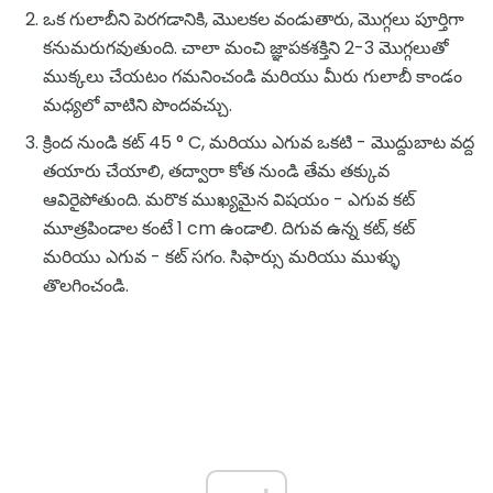
ఒక గులాబీని పెరగడానికి, మొలకల వండుతారు, మొగ్గలు పూర్తిగా
కనుమరుగవుతుంది. చాలా మంచి జ్ఞాపకశక్తిని 2-3 మొగ్గలుతో
ముక్కలు చేయటం గమనించండి మరియు మీరు గులాబీ కాండం
మధ్యలో వాటిని పొందవచ్చు.
క్రింద నుండి కట్ 45 ° C, మరియు ఎగువ ఒకటి - మొద్దుబాట వద్ద
తయారు చేయాలి, తద్వారా కోత నుండి తేమ తక్కువ
ఆవిరైపోతుంది. మరొక ముఖ్యమైన విషయం - ఎగువ కట్
మూత్రపిండాల కంటే 1 cm ఉండాలి. దిగువ ఉన్న కట్, కట్
మరియు ఎగువ - కట్ సగం. సిఫార్సు మరియు ముళ్ళు
తొలగించండి.