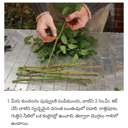
మీరు కుండలను పువ్వులకి పంపేముందు, వాటిని 2 సెం.మీ. కట్
చేసి వాటిని స్వచ్ఛమైన వసంత ఋతువులో పడాలి. రాత్రిపూట,
గుత్తిని నీటిలో ఒక కంటైనర్లో ఉంచాలి, తద్వారా మొగ్గలు గాలిలో
ఉంటాయి.