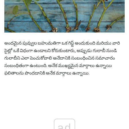
అందమైన పువ్వుల బహుమతిగా ఒక గిఫ్ట్ అందుకుంది మరియు వారి
సైట్లో ఒకే విధంగా ఉండాలని కోరుకుంటారు, అప్పుడు గులాబీ నుండి
గులాబీని ఎలా పెంచుకోవాలి అనేదానికి సంబంధించిన సమాచారం
సంబంధితంగా ఉంటుంది. అనేక ముఖ్యమైన మార్గాలు ఉన్నాయి
ఫలితాలను పొందడానికి అనేక మార్గాలు ఉన్నాయి.
ad