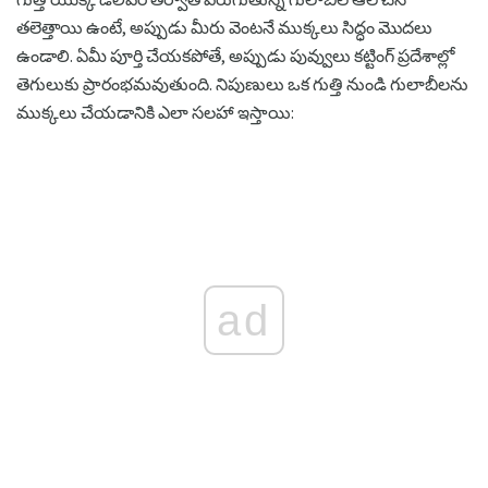
తలెత్తాయి ఉంటే, అప్పుడు మీరు వెంటనే ముక్కలు సిద్ధం మొదలు
ఉండాలి. ఏమీ పూర్తి చేయకపోతే, అప్పుడు పువ్వులు కట్టింగ్ ప్రదేశాల్లో
తెగులుకు ప్రారంభమవుతుంది. నిపుణులు ఒక గుత్తి నుండి గులాబీలను
ముక్కలు చేయడానికి ఎలా సలహా ఇస్తాయి:
ad