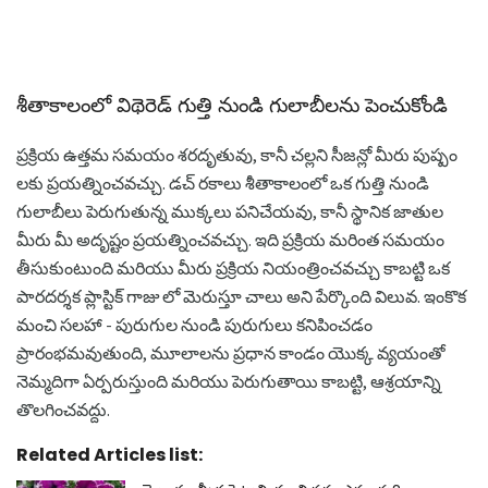
శీతాకాలంలో విథెరెడ్ గుత్తి నుండి గులాబీలను పెంచుకోండి
ప్రక్రియ ఉత్తమ సమయం శరదృతువు, కానీ చల్లని సీజన్లో మీరు పుష్పం
లకు ప్రయత్నించవచ్చు. డచ్ రకాలు శీతాకాలంలో ఒక గుత్తి నుండి
గులాబీలు పెరుగుతున్న ముక్కలు పనిచేయవు, కానీ స్థానిక జాతుల
మీరు మీ అదృష్టం ప్రయత్నించవచ్చు. ఇది ప్రక్రియ మరింత సమయం
తీసుకుంటుంది మరియు మీరు ప్రక్రియ నియంత్రించవచ్చు కాబట్టి ఒక
పారదర్శక ప్లాస్టిక్ గాజు లో మెరుస్తూ చాలు అని పేర్కొంది విలువ. ఇంకొక
మంచి సలహా - పురుగుల నుండి పురుగులు కనిపించడం
ప్రారంభమవుతుంది, మూలాలను ప్రధాన కాండం యొక్క వ్యయంతో
నెమ్మదిగా ఏర్పరుస్తుంది మరియు పెరుగుతాయి కాబట్టి, ఆశ్రయాన్ని
తొలగించవద్దు.
Related Articles list: