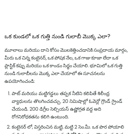
ఒక కుండలో ఒక గుత్తి నుండి గులాబీ మొక్క ఎలా?
మూలాలు మరియు దాని కోసం మొలకెత్తించడానికి సంప్రదాయ మార్గం,
మీరు ఒక చిన్న కంటైనర్, ఒక పోషక నేల, ఒక గాజు కూజా లేదా ఒక
ప్లాస్టిక్ కప్పు మరియు ఒక కాండం సిద్ధం చేయాలి. భూమిలో ఒక గుత్తి
నుండి గులాబీలను మొక్క ఎలా చేయాలో ఈ సూచనలను
ఉపయోగించండి:
పాట్ మరియు మట్టిగడ్డలు తప్పక నీటిని కలిపితే శిలీంధ్ర
వ్యాధులను తొలగించవచ్చు. 20 నిమిషాల్లో ఓవెన్లో గ్రౌండ్ గ్రైండ్
చేయండి. 200 డిగ్రీల సెల్సియస్ ఉష్ణోగ్రత వద్ద అది
రోగనిరోధకతను కలిగి ఉంటుంది.
కంటైనర్ లో, విస్తరించిన మట్టి, మట్టి 2 సెం.మీ. ఒక పొర పోయాలి