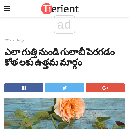
ad
హౌస్
మొక్కలు
ఎలా గుత్తి నుండి గులాబీ పెరగడం
కోత లకు ఉత్తమ మార్గం