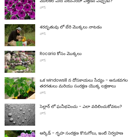
మొలకల మీద పెటునియా విత్తడం ఎప్పుడు?
హౌస్
శరదృతువు లో బేరి మొక్కలు నాటడం
హౌస్
Rocaria కోసం మొక్కలు
హౌస్
ఒక windowsill న దోసకాయలు సేద్యం - అనుకవగల
తరగతులు మరియు సంరక్షణ యొక్క లక్షణాలు
హౌస్
సెల్లార్ లో ఘనీభవించు - ఎలా వదిలించుకోవటం?
హౌస్
ఆర్కిడ్ - గృహ సంరక్షణ కొనుగోలు, ఇంటి నిర్వహణ