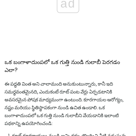
ad
ఒక బంగాళాదుంపలో ఒక గుత్తి నుండి గులాబీ పెరగడం
ఎలా?
ఈ పద్ధతి వింత అని చాలామంది అనుకుంటున్నారు, కానీ ఇది
సమర్థవంతమైనది, ఎందుకంటే రూట్ పంట వేర్లు ఏర్పడటానికి
అవసరమైన పోషక మాధ్యమంగా ఉంటుంది. కూరగాయల ఆరోగ్యం,
నష్టం మరియు స్థితిస్థాపకంగా నుండి ఉచిత ఉండాలి. ఒక
బంగాళాదుంపలో ఒక గుత్తి నుండి గులాబీని వేయడానికి ఇలాంటి
పథకాన్ని ఉపయోగించండి:
రూట్ కూరగాయలు నుండి అన్ని కళ్ళు తొలగించి నీటి నడుస్తున్న