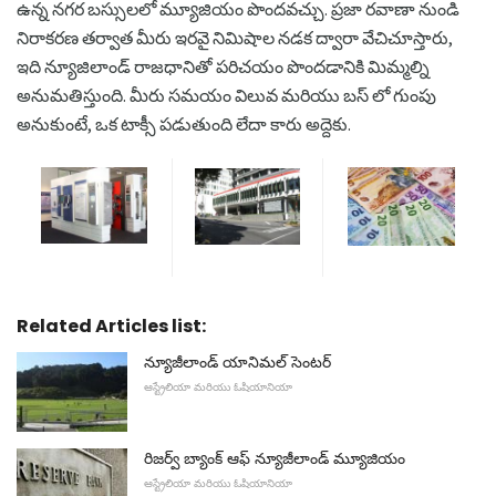
ఉన్న నగర బస్సులలో మ్యూజియం పొందవచ్చు. ప్రజా రవాణా నుండి
నిరాకరణ తర్వాత మీరు ఇరవై నిమిషాల నడక ద్వారా వేచిచూస్తారు,
ఇది న్యూజిలాండ్ రాజధానితో పరిచయం పొందడానికి మిమ్మల్ని
అనుమతిస్తుంది. మీరు సమయం విలువ మరియు బస్ లో గుంపు
అనుకుంటే, ఒక టాక్సీ పడుతుంది లేదా కారు అద్దెకు.
Related Articles list:
న్యూజీలాండ్ యానిమల్ సెంటర్
ఆస్ట్రేలియా మరియు ఓషియానియా
రిజర్వ్ బ్యాంక్ ఆఫ్ న్యూజీలాండ్ మ్యూజియం
ఆస్ట్రేలియా మరియు ఓషియానియా