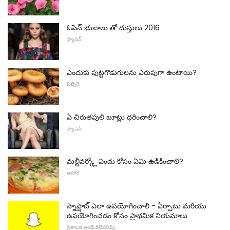
ఓపెన్ భుజాలు తో దుస్తులు 2016
ఫ్యాషన్
ఎందుకు పుట్టగొడుగులను ఎరుపుగా ఉంటాయి?
ఫిట్నెస్
ఏ చిరుతపులి బూట్లు ధరించాలి?
ఫ్యాషన్
మల్టీవర్క్లో విందు కోసం ఏమి ఉడికించాలి?
ఆహార
స్నాప్షాట్ ఎలా ఉపయోగించాలి - ఏర్పాటు మరియు
ఉపయోగించడం కోసం ప్రాథమిక నియమాలు
సైకాలజీ అండ్ రిలేషన్షిప్స్