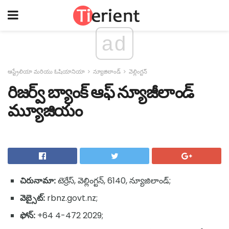
ad
ఆస్ట్రేలియా మరియు ఓషియానియా
న్యూజిలాండ్
వెల్లింగ్టన్
రిజర్వ్ బ్యాంక్ ఆఫ్ న్యూజీలాండ్
మ్యూజియం
చిరునామా:
టెర్రేస్, వెల్లింగ్టన్, 6140, న్యూజిలాండ్;
వెబ్సైట్:
rbnz.govt.nz;
ఫోన్:
+64 4-472 2029;