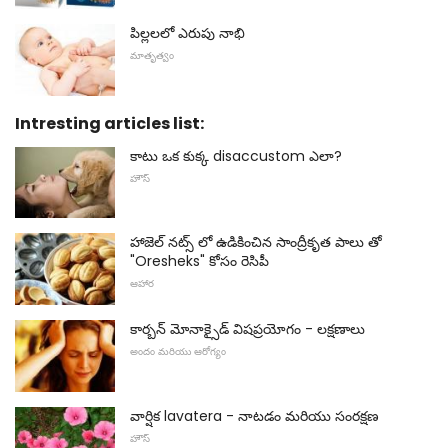
పిల్లలలో ఎరుపు నాభి
మాతృత్వం
Intresting articles list:
కాటు ఒక కుక్క disaccustom ఎలా?
హౌస్
హాజెల్ నట్స్ లో ఉడికించిన సాంద్రీకృత పాలు తో
"Oresheks" కోసం రెసిపీ
ఆహార
కార్బన్ మోనాక్సైడ్ విషప్రయోగం - లక్షణాలు
అందం మరియు ఆరోగ్యం
వార్షిక lavatera - నాటడం మరియు సంరక్షణ
హౌస్