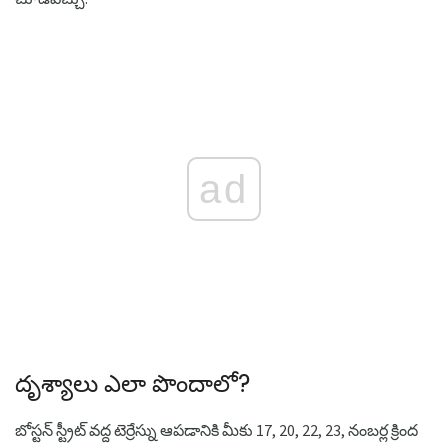
ad
దృశ్యాలు ఎలా పొందాలో?
బోస్టన్ స్ట్రీట్ వద్ద టెర్రేస్ను ఆపడానికి మీకు 17, 20, 22, 23, నంబర్ల క్రింద