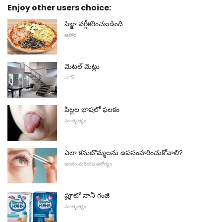
Enjoy other users choice:
పిజ్జా వర్గీకరించబడింది
ఆహార
మెటల్ మెట్లు
హౌస్
పిల్లల భాషలో ఫలకం
మాతృత్వం
ఎలా కనుబొమ్మలను ఉపసంహరించుకోవాలి?
అందం మరియు ఆరోగ్యం
ఫ్రూటో నానీ గంజి
మాతృత్వం