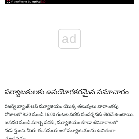
ad
పర్యాటకులకు ఉపయోగకరమైన సమాచారం
రిజర్వ్ బ్యాంక్ ఆఫ్ మ్యూజియం యొక్క తలుపులు వారాంతపు
రోజులలో 9:30 నుండి 16:00 గంటల వరకు సందర్శనకు తెరిచే ఉంటాయి.
జనవరి నుండి మార్చి వరకు, మ్యూజియం కూడా శనివారాలలో
నడుస్తుంది. మీరు ఈ సమయంలో మ్యూజియంను ఉచితంగా
చూడవచ్చు.