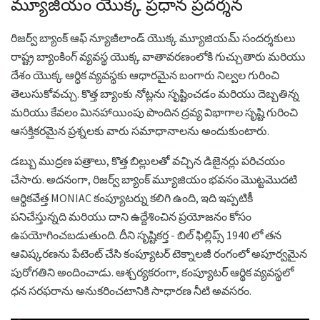
మ్యూజియం యొక్క ప్రధాన ప్రదర్శన
రిజర్వ్ బ్యాంక్ ఆఫ్ న్యూజీలాండ్ యొక్క మ్యూజియమ్ సందర్శకులు
రాష్ట్ర బ్యాంకింగ్ వ్యవస్థ యొక్క వాతావరణంలోకి గుచ్చుతారు మరియు
దేశం యొక్క ఆర్ధిక వ్యవస్థకు ఆధారమైన బంగారు నిల్వల గురించి
తెలుసుకోవచ్చు. కొత్త బ్యాంకు నోట్లను సృష్టించడం మరియు దెబ్బతిన్న
మరియు కేవలం మినహాయింపు పొందిన ద్రవ్య విభాగాల సృష్టి గురించి
ఆసక్తికరమైన ప్రశ్నలకు వారు సమాధానాలను అందుకుంటారు.
డబ్బు ముద్రణ పత్రాలు, కొత్త బిల్లులతో వచ్చిన డిజైనర్లు పరిచయం
చేసారు. అదనంగా, రిజర్వ్ బ్యాంక్ మ్యూజియం భవనం మొట్టమొదటి
ఆర్థికవేత్త MONIAC ​​కంప్యూటర్ను కలిగి ఉంది, ఇది ఇప్పటికీ
పనిచేస్తున్నది మరియు దాని ఉద్దేశించిన ప్రయోజనం కోసం
ఉపయోగించబడుతుంది. దీని సృష్టికర్త - బిల్ ఫిల్లిప్స్ 1940 లో తన
ఆవిష్కరణను పేటెంట్ చేసి కంప్యూటర్ టెక్నాలజీ రంగంలో అపూర్వమైన
పురోగతిని అందించాడు. ఆశ్చర్యకరంగా, కంప్యూటర్ ఆర్థిక వ్యవస్థలో
ధన సరఫరాను అనుకరించటానికి సాధారణ నీటి అవసరం.