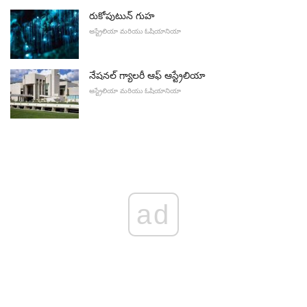
రుకోపుటున్ గుహ
ఆస్ట్రేలియా మరియు ఓషియానియా
నేషనల్ గ్యాలరీ ఆఫ్ ఆస్ట్రేలియా
ఆస్ట్రేలియా మరియు ఓషియానియా
ad