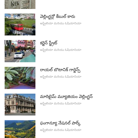
వెల్లింగ్టన్లో కేబుల్ కారు
ఆస్ట్రేలియా మరియు ఓషియానియా
కర్టెన్ స్ట్రీట్
ఆస్ట్రేలియా మరియు ఓషియానియా
రాయల్ బొటానిక్ గార్డెన్స్
ఆస్ట్రేలియా మరియు ఓషియానియా
మారిటైమ్ మ్యూజియం వెల్లింగ్టన్
ఆస్ట్రేలియా మరియు ఓషియానియా
ఫంగాన్యూ నేషనల్ పార్క్
ఆస్ట్రేలియా మరియు ఓషియానియా