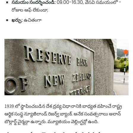
సమయం సందర్శించండి:
09.00-16.30, వేసవి సమయంలో -
రోజుల ఆఫ్ లేకుండా;
ఖర్చు:
ఉచితంగా
1939 లో స్థాపించబడిన దేశ ద్రవ్య విధానానికి బాధ్యత వహించే రాష్ట్ర
ఆర్థిక సంస్థ న్యూజీలాండ్ రిజర్వ్ బ్యాంక్. అనేక సంవత్సరాలు అలాన్
బొల్లార్డ్ చైర్మన్గా ఉన్నారు. మ్యూజియం వెల్లింగ్టన్లో ఉంది.