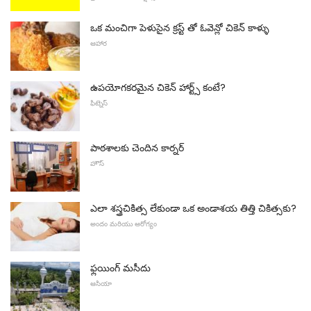
ఒక మంచిగా పెళుసైన క్రస్ట్ తో ఓవెన్లో చికెన్ కాళ్ళు
ఆహార
ఉపయోగకరమైన చికెన్ హార్ట్స్ కంటే?
ఫిట్నెస్
పాఠశాలకు చెందిన కార్నర్
హౌస్
ఎలా శస్త్రచికిత్స లేకుండా ఒక అండాశయ తిత్తి చికిత్సకు?
అందం మరియు ఆరోగ్యం
ఫ్లయింగ్ మసీదు
ఆసియా