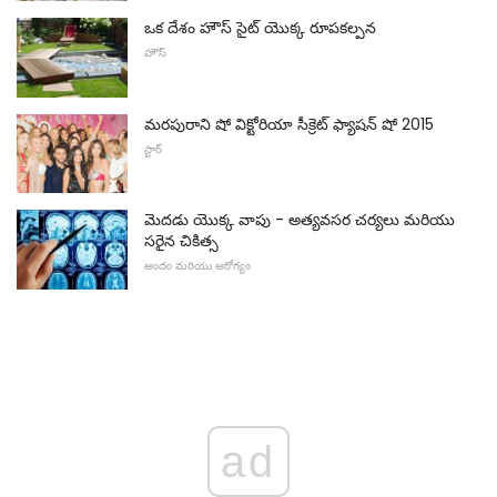
ఒక దేశం హౌస్ సైట్ యొక్క రూపకల్పన
హౌస్
మరపురాని షో విక్టోరియా సీక్రెట్ ఫ్యాషన్ షో 2015
స్టార్
మెదడు యొక్క వాపు - అత్యవసర చర్యలు మరియు
సరైన చికిత్స
అందం మరియు ఆరోగ్యం
ad