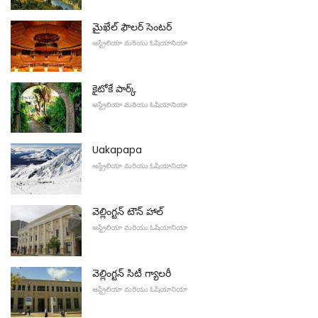
మైఖేల్ ఫౌలర్ సెంటర్
ఆస్ట్రేలియా మరియు ఓషియానియా
కైటోకే పార్క్
ఆస్ట్రేలియా మరియు ఓషియానియా
Uakapapa
ఆస్ట్రేలియా మరియు ఓషియానియా
వెల్లింగ్టన్ టౌన్ హాల్
ఆస్ట్రేలియా మరియు ఓషియానియా
వెల్లింగ్టన్ సిటీ గ్యాలరీ
ఆస్ట్రేలియా మరియు ఓషియానియా