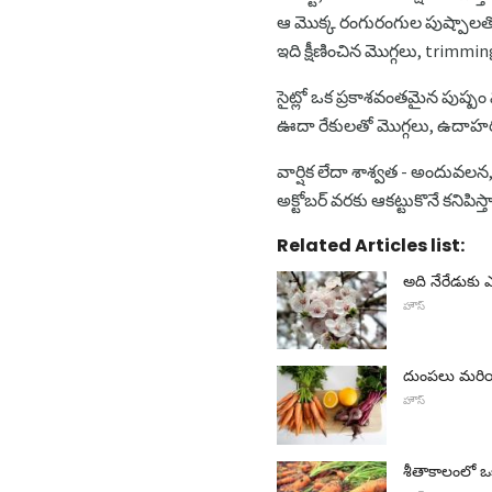
ఆ మొక్క రంగురంగుల పుష్పాలతో స్
ఇది క్షీణించిన మొగ్గలు, trimmin
సైట్లో ఒక ప్రకాశవంతమైన పుష్పం
ఊదా రేకులతో మొగ్గలు, ఉదాహరణక
వార్షిక లేదా శాశ్వత - అందువలన
అక్టోబర్ వరకు ఆకట్టుకొనే కనిపిస
Related Articles list:
అది నేరేడుకు 
హౌస్
దుంపలు మరియు
హౌస్
శీతాకాలంలో ఒక