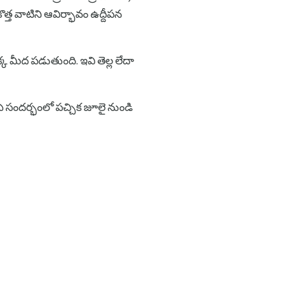
త్త వాటిని ఆవిర్భావం ఉద్దీపన
క మీద పడుతుంది. ఇవి తెల్ల లేదా
 ఏ సందర్భంలో పచ్చిక జూలై నుండి