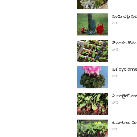
పండు చెట్ల 
హౌస్
మొలకల కోసం 
హౌస్
ఒక cyclamen
హౌస్
ఏ జూలైలో నా
హౌస్
టమోటాలు మరియ
హౌస్