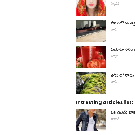
ఫ్యాషన్
హాలులో అంతస్
హౌస్
టమోటా రసం 
ఫిట్నెస్
తోట లో నాచు
హౌస్
Intresting articles list:
ఒక డెనిమ్ జా
ఫ్యాషన్