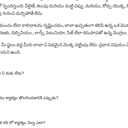
పందిస్తుంది. వీలైతే, కలుపు మరియు మట్టి విప్పు. మరియు, కోర్సు యొక్క, కొ
g గురించి మర్చిపోతే లేదు.
 మంచం లేదా కాలిబాటను సృష్టించడం, లావా ఖచ్చితంగా కలిపి ఉన్న ఒక మొక్
ు, డెల్ఫినియం , లాన్స్, పెటునియా, సేజ్ లేదా కనుపాపతో ఉన్న మొగ్గలు.
, మీ స్థలం వద్ద మీరు లావా ఏ విధమైన మొక్క పట్టింపు లేదు. ప్రధాన విషయం
్తాయని ఉంది.
ఎ 0 దుకు లేదు?
 క్యారట్లు తొలగించడానికి ఎప్పుడు?
 గది లో క్యారట్లు నిల్వ ఎలా?