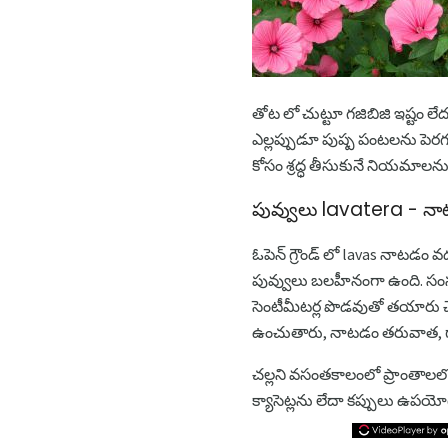
తోట లో చుట్టూ గజిబిజి ఇష్టం ల
ఎల్లప్పుడూ పుష్ప పంటలను ప
కోసం శ్రద్ధ తీసుకునే నియమాలను 
పువ్వులు lavatera - న
ఓపెన్ గ్రౌండ్ లో lavas నాటడం వ
పువ్వులు బలహీనంగా ఉంది. సంస్కృ
సెంటీమీటర్ల పొడవుతో తయారు చేస
ఉంచుతారు, నాటడం తరువాత, గాళ్
చల్లని వసంతకాలంలో ప్రాంతాలలో
క్యాసెట్లను లేదా కప్పులు ఉపయోగ