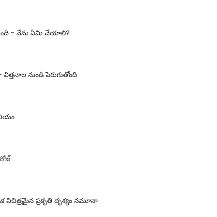
్తుంది - నేను ఏమి చేయాలి?
 - విత్తనాల నుండి పెరుగుతోంది
ోనియం
రోజ్
 విచిత్రమైన ప్రకృతి దృశ్యం నమూనా