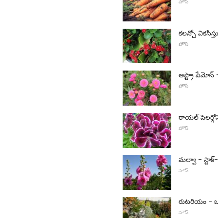
హౌస్
కలన్చో వికసిస
హౌస్
అస్ట్రా పేమోన్
హౌస్
రాయల్ పెలర్గ
హౌస్
మల్వా - స్టాక్-
హౌస్
రుటరియం - ఒక
హౌస్