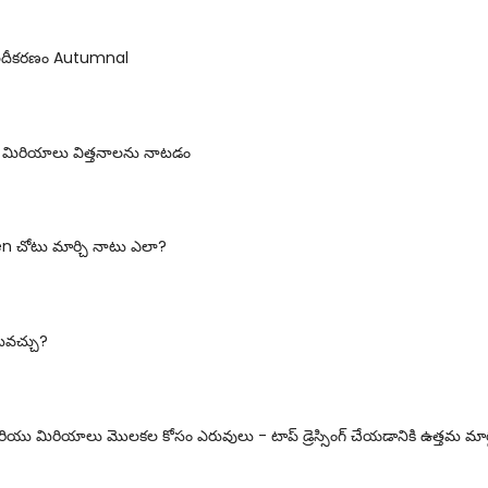
ఫలదీకరణం Autumnal
మిరియాలు విత్తనాలను నాటడం
 చోటు మార్చి నాటు ఎలా?
టవచ్చు?
ు మిరియాలు మొలకల కోసం ఎరువులు - టాప్ డ్రెస్సింగ్ చేయడానికి ఉత్తమ మార