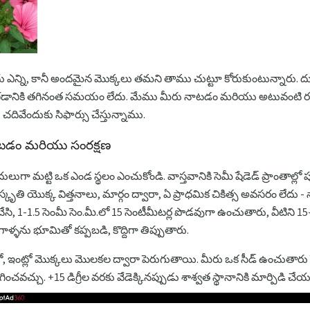
ేదు ఎన్ని, కానీ అందమైన మొక్కలు తమని తాము చుట్టూ కోరుకుంటున్నారు. ద
ెరగడానికి తగినంత సమయం లేదు. మేము మీరు నాటడం మరియు అటువంటి రం
చదివేందుకు సిఫార్సు చేస్తున్నాము.
ాటడం మరియు సంరక్షణ
దులుగా మట్టి ఒక ఎండ స్థలం ఎంచుకోండి. వాస్తవానికి సెమీ షేడెడ్ ప్రాంతాల్
తి యొక్క విత్తనాలు, మార్గం ద్వారా, ఏ ప్రాధమిక చికిత్స అవసరం లేదు - నాన
ి, 1-1.5 సెంమీ సెం.మీ.లో 15 సెంటీమీటర్ల పొడవుగా ఉంచుతారు, వీటిని 1
ళను భూమితో కప్పబడి, కొద్దిగా తిప్పుతారు.
, ఇంట్లో మొక్కలు మొలకల ద్వారా పెరుగుతాయి. మీరు ఒక సీడ్ ఉంచుతారు ప
ించవచ్చు. +15 డిగ్రీల వరకు వేడెక్కినప్పుడు శాశ్వత స్థానానికి మార్పిడి 