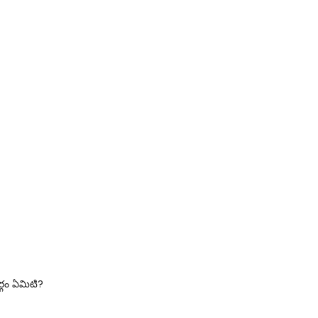
్గం ఏమిటి?