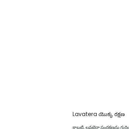
Lavatera యొక్క రక్షణ
కాబట్టి, లవటెరా సంరక్షణను 