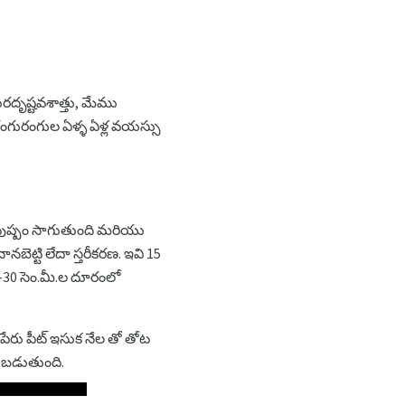
ురదృష్టవశాత్తు, మేము
గురంగుల ఏళ్ళ ఏళ్ల వయస్సు
లో పుష్పం సాగుతుంది మరియు
బెట్టి లేదా స్తరీకరణ. ఇవి 15
5-30 సెం.మీ.ల దూరంలో
ేరు పీట్ ఇసుక నేల తో తోట
చేయబడుతుంది.