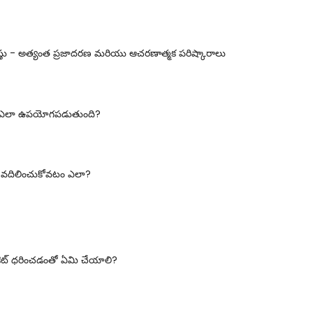
తు - అత్యంత ప్రజాదరణ మరియు ఆచరణాత్మక పరిష్కారాలు
ఎలా ఉపయోగపడుతుంది?
 వదిలించుకోవటం ఎలా?
కెట్ ధరించడంతో ఏమి చేయాలి?