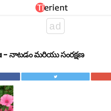
ad
era - నాటడం మరియు సంరక్షణ