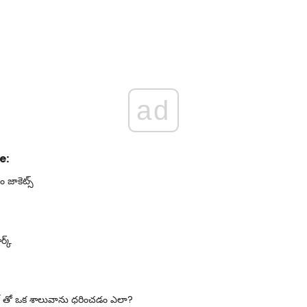
ad
e:
సం జాకెట్స్
్క్
ట్ తో ఒక శాలువాను ధరించడం ఎలా?