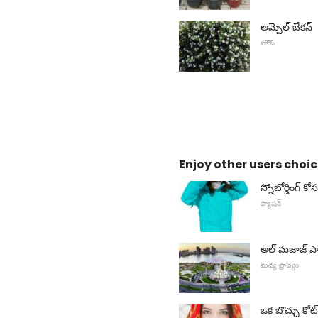
అమ్పెల్ బేకన్
హౌస్
Enjoy other users choic
స్నోబోర్డింగ్ కో
ఫ్యాషన్
అల్ మజాజ్ పార
మధ్య ప్రాచ్యం
ఒక బొచ్చు కో