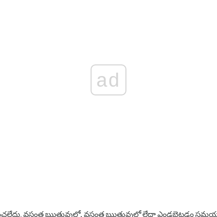
ad
గుర్తించలేదు. వసంత ఋతువులో, వసంత ఋతువులో లేదా ఎండబెట్టడం సమయం