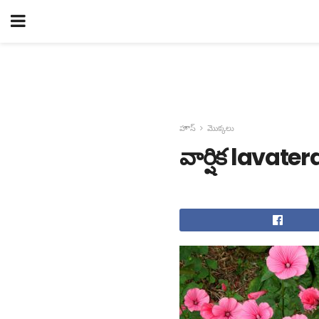
హౌస్
మొక్కలు
వార్షిక lavat