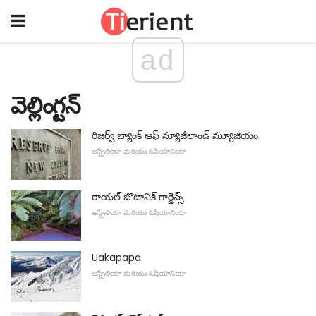
ad
వెల్లింగ్టన్
రిజర్వ్ బ్యాంక్ ఆఫ్ న్యూజీలాండ్ మ్యూజియం
ఆస్ట్రేలియా మరియు ఓషియానియా
రాయల్ బొటానిక్ గార్డెన్స్
ఆస్ట్రేలియా మరియు ఓషియానియా
Uakapapa
ఆస్ట్రేలియా మరియు ఓషియానియా