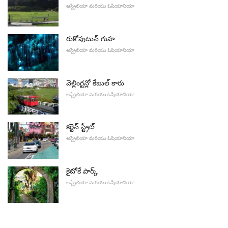
ఆస్ట్రేలియా మరియు ఓషియానియా
రుకోపుటున్ గుహ
ఆస్ట్రేలియా మరియు ఓషియానియా
వెల్లింగ్టన్లో కేబుల్ కారు
ఆస్ట్రేలియా మరియు ఓషియానియా
కర్టెన్ స్ట్రీట్
ఆస్ట్రేలియా మరియు ఓషియానియా
కైటోకే పార్క్
ఆస్ట్రేలియా మరియు ఓషియానియా