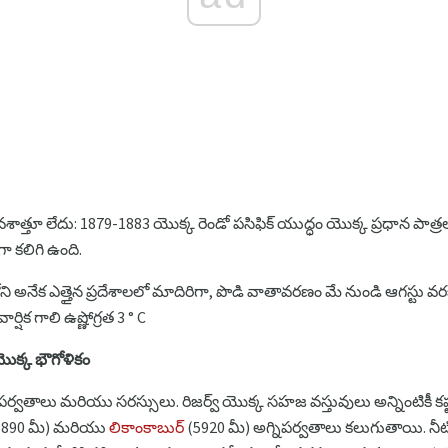
శాత్తూ లేదు: 1879-1883 యొక్క రెండో పసిఫిక్ యుద్ధం యొక్క ప్రధాన పాత్రల
ా కలిగి ఉంది.
అనేక ఎత్తైన ప్రదేశాలలో మాదిరిగా, పొడి వాతావరణం మే నుండి ఆగస్టు వరక
షిక గాలి ఉష్ణోగ్రత 3 ° C
యొక్క భౌగోళికం
, పర్వతాలు మరియు సరస్సులు. రిజర్వ్ యొక్క సహజ వస్తువులు అన్నింటికీ 
5890 మీ) మరియు
లికాంకాబుర్
(5920 మీ) అగ్నిపర్వతాలు కలుగుతాయి. నీ