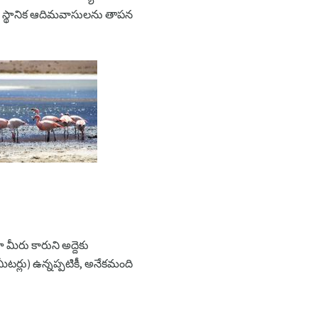
ది స్థానిక ఆదిమవాసులను తాపన
మీరు కారుని అద్దెకు
టర్లు) ఉన్నప్పటికీ, అనేకమంది