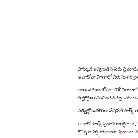
పార్కుకి ఇవ్వబడిన పేరు ప్రమాదవ
అవారోవా హిడాల్గో పేరును గర్వంగ
వాతావరణం కోసం, బొలీవియాలోని 
ఉష్ణోగ్రత గమనించవచ్చు, సగటు వార్
ఎడ్వర్డో అవరోజా నేషనల్ పార్క్ 
అవారో పార్క్ ప్రధాన ఆకర్షణలు
గొప్ప ఆసక్తి కారణంగా
పుటానా
(