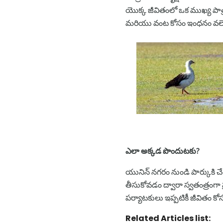
యొక్క జీవితంలో ఒక ముఖ్య పాత
మరియు వంట కోసం ఇంధనం వలె 
ఎలా అక్కడ పొందుటకు?
యునిన్ నగరం నుండి పార్కుకి చే
తీసుకోవడం ద్వారా స్వతంత్రంగా
పర్యాటకులు ఇప్పటికీ జీవితం కో
Related Articles list: