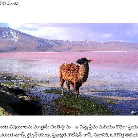
00 మంది.
 విషయాలను మాత్రమే చింతిస్తాను - ఆ చిన్న ప్రేమ మరియు కొద్దిగా ప్రయాణ
మార్క్ ట్వైన్ యొక్క ప్రఖ్యాత కొటేషన్. కానీ, నిజానికి, ఒక కొత్త తెలియని ప్