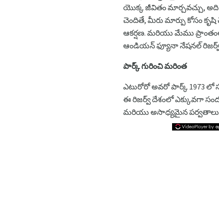
యొక్క జీవితం మార్చవచ్చు, అ
చెందితే, మీరు మార్పు కోసం కృషి
ఆకర్షణ. మరియు మేము ప్రాంతంలో
ఆండియన్ ఫ్యూనా నేషనల్ రిజర్వ
పార్క్ గురించి మరింత
ఎటురోరో అవరో పార్క్ 1973 లో సూ
ఈ రిజర్వ్ దేశంలో ఎక్కువగా సందర్
మరియు అసాధ్యమైన పర్వతాలు ఉన్