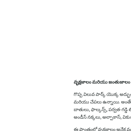
వృక్షజాలం మరియు జంతుజాలం
గొప్ప విలువ పార్క్ యొక్క అద
మరియు చేపలు ఉన్నాయి. అంతేకాకు
బాతులు, ఫాల్కన్స్, పర్వత-గడ్డి
అండీస్ నక్కలు, అల్పాకాస్, వి
ఈ ప్రాంతంలో వృక్షజాలం అనేక