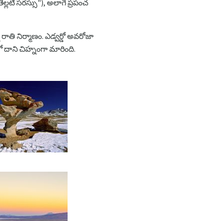
ెల్లటి సరస్సు"), అలాగే ప్రపంచ
 రాతి నిర్మాణం. ఎడ్వర్డో అవరోజా
దాని చిహ్నంగా మారింది.