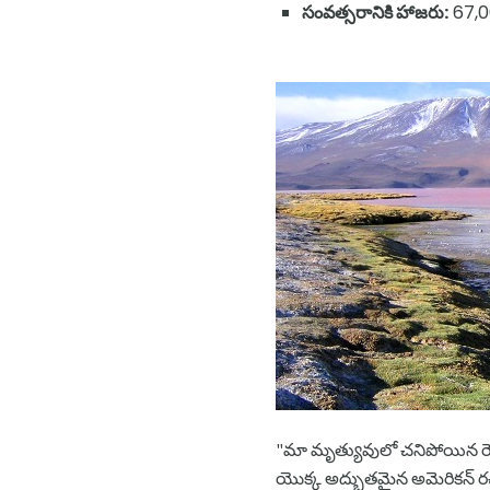
సంవత్సరానికి హాజరు:
67,0
"మా మృత్యువులో చనిపోయిన రెండు
యొక్క అద్భుతమైన అమెరికన్ రచయిత 