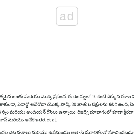
ad
్భుతమైన జంతు మరియు మొక్క ప్రపంచ. ఈ రిజర్వులో 10 కంటే ఎక్కువ ర
ండా, ఎడార్డో అవేరోవా యొక్క పార్క్ 80 జాతుల పక్షులను కలిగి ఉంది, వీటి
 తిన్నం మరియు అండియన్ గీసేలు ఉన్నాయి. రిజర్వ్ భూభాగంలో కూడా క్షీరదాల
కునాస్ మరియు అనేక ఇతర. et al.
 వందల చెట్ల వృక్షాలు మరియు ఉష్ణమండల ఆల్పైన్ మూలికలతో సూచించబ