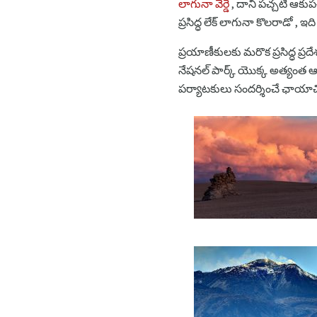
లాగునా వెర్డే
, దాని పచ్చటి ఆకుపచ
ప్రసిద్ధ లేక్ లాగునా కొలరాడో , ఇ
ప్రయాణీకులకు మరొక ప్రసిద్ధ ప్రద
నేషనల్ పార్క్ యొక్క అత్యంత 
పర్యాటకులు సందర్శించే ఛాయాచి