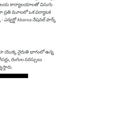
్యాలయ కార్యాలయాలతో విసుగు
షరాలా ప్రతి మూలలో ఒక పర్యాటక
ఎడ్వర్డో Abaroa నేషనల్ పార్క్
వియా యొక్క నైరుతి భాగంలో ఉన్న
గీసర్లు, రంగుల సరస్సులు
స్తారు.