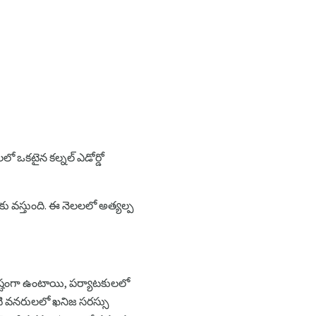
లో ఒకటైన కల్నల్ ఎడోర్డో
ు వస్తుంది. ఈ నెలలలో అత్యల్ప
కష్టంగా ఉంటాయి, పర్యాటకులలో
టి వనరులలో ఖనిజ సరస్సు