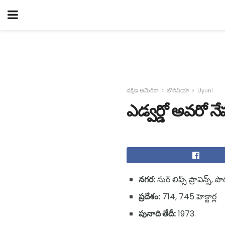
దక్షిణ అమెరికా
బొలివియా
Uyuni
ఎడ్వర్డో అవరో నే
నగర:
సుర్ లిప్స్ ప్రావిన్స్,
ప్రదేశం:
714, 745 హెక్టార్ల
పునాది తేదీ:
1973.