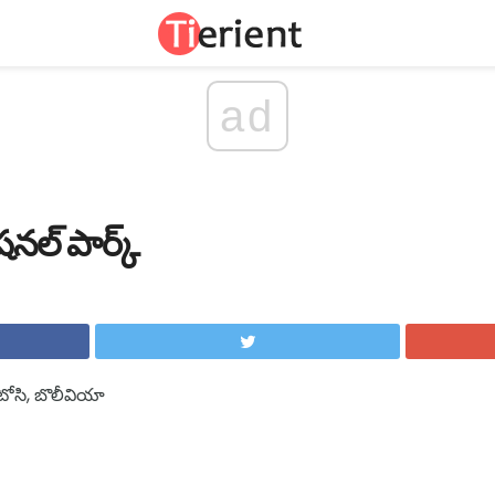
ad
షనల్ పార్క్
 పొటోసి, బొలీవియా