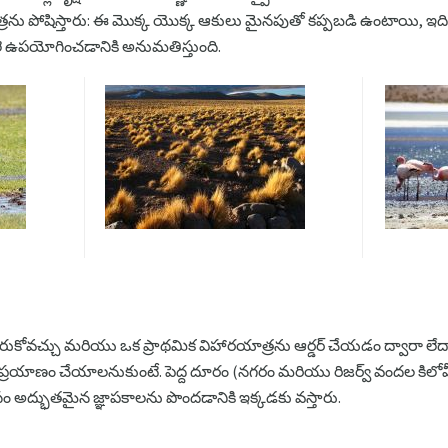
్రను పోషిస్తారు: ఈ మొక్క యొక్క ఆకులు మైనపుతో కప్పబడి ఉంటాయి, ఇ
ఉపయోగించడానికి అనుమతిస్తుంది.
రుకోవచ్చు మరియు ఒక ప్రాథమిక విహారయాత్రను ఆర్డర్ చేయడం ద్వారా లేదా 
 ప్రయాణం చేయాలనుకుంటే. పెద్ద దూరం (నగరం మరియు రిజర్వ్ వందల కిలోమీ
సం అద్భుతమైన జ్ఞాపకాలను పొందడానికి ఇక్కడకు వస్తారు.