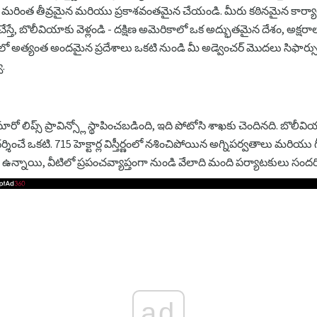
ది మరింత తీవ్రమైన మరియు ప్రకాశవంతమైన చేయండి. మీరు కఠినమైన కార
 చేస్తే, బొలీవియాకు వెళ్లండి - దక్షిణ అమెరికాలో ఒక అద్భుతమైన దేశం, అక్
 అత్యంత అందమైన ప్రదేశాలు ఒకటి నుండి మీ అడ్వెంచర్ మొదలు సిఫార్సు - 
్.
రో లిప్స్ ప్రావిన్స్లో స్థాపించబడింది, ఇది పోటోసి శాఖకు చెందినది. బొలీ
శించే ఒకటి. 715 హెక్టార్ల విస్తీర్ణంలో నశించిపోయిన అగ్నిపర్వతాలు మరియు 
నాయి, వీటిలో ప్రపంచవ్యాప్తంగా నుండి వేలాది మంది పర్యాటకులు సందర్శి
ad