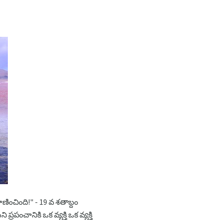
ించింది!" - 19 వ శతాబ్దం
రపంచానికి ఒక వ్యక్తి ఒక వ్యక్తి