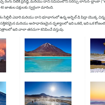
్చ రంగు నీటికి ప్రసిద్ధి, మరియు దాని సమీపంలోని సరస్సు లాగున-బ్లాంకా ("త
ది 40 జాతుల పక్షులకు స్వర్గంగా మారింది.
ేశం సిల్లిలీ ఎడారి మరియు దాని భూభాగంలో ఉన్న అర్బెల్ డి పిడ్రా యొక్క చిన్న
ఆసక్తికరమైన మరియు అసాధారణమైన దృశ్యాలలో ఇది ఒకటి, ఇది ఒక కోణంలో 
త్రాలలో ఇది చాలా తరచుగా కనిపించే వస్తువు.