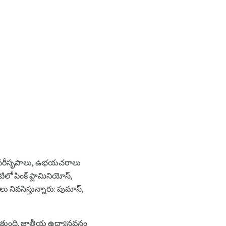
కాల సరీసృపాలు, ఉభయచరాలు
లో పింక్ ఫ్లామినియోస్,
ు నివసిస్తున్నారు: పుమాస్,
డుతుంది. జాతీయ ఉద్యానవనం