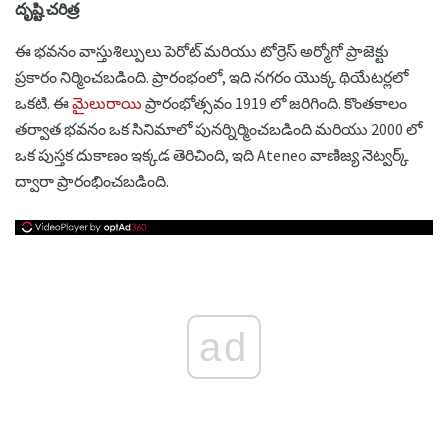
దృష్టి చరిత్ర
ఈ భవనం వాస్తుశిల్పులు పెరోట్ మరియు టోర్రెస్ అర్మోగో ప్రాజెక్టు
ప్రకారం నిర్మించబడింది. ప్రారంభంలో, ఇది నగరం యొక్క థియేటర్లలో
ఒకటి. ఈ
మైలురాయి
ప్రారంభోత్సవం 1919 లో జరిగింది. కొంతకాలం
తర్వాత భవనం ఒక సినిమాలో పునర్నిర్మించబడింది మరియు 2000 లో
ఒక పుస్తక దుకాణం ఇక్కడ తెరిచింది, ఇది Ateneo వాణిజ్య నెట్వర్క్
ద్వారా ప్రారంభించబడింది.
ad