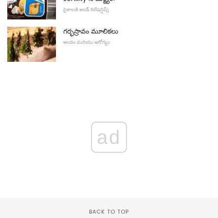
సైకాలజీ అండ్ రిలేషన్షిప్స్
గర్భస్రావం మూలికలు
అందం మరియు ఆరోగ్యం
ad
BACK TO TOP