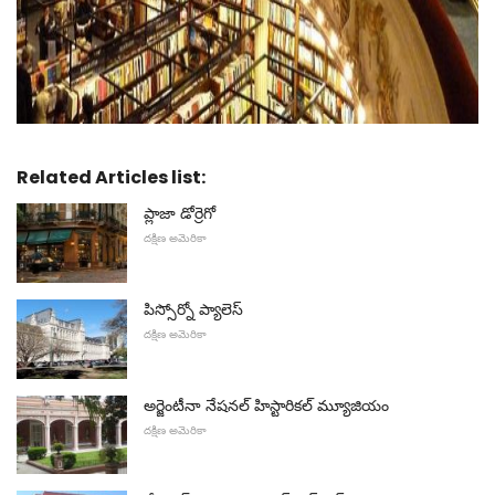
Related Articles list:
ప్లాజా డోర్రెగో
దక్షిణ అమెరికా
పిస్సోర్నో ప్యాలెస్
దక్షిణ అమెరికా
అర్జెంటీనా నేషనల్ హిస్టారికల్ మ్యూజియం
దక్షిణ అమెరికా