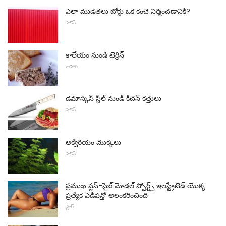
ఎలా ముడతలు బోర్డు ఒక కంచె నిర్మించడానికి?
హౌస్
కాలేయం నుండి టెర్రిన్
ఆహార
డమాస్కస్ స్టీల్ నుండి కిచెన్ కత్తులు
హౌస్
అక్వేరియం మొక్కలు
హౌస్
ప్రముఖ ప్లస్-సైజ్ మోడల్ స్పోర్ట్స్ ఇలస్ట్రేటెడ్ యొక్క
ప్రత్యేక ఎడిషన్తో అలంకరించింది
స్టార్