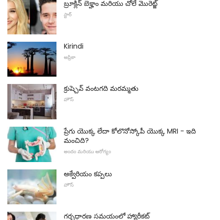
బ్రూక్లిన్ బెక్హాం మరియు చోలే మొరెట్జ్
స్టార్
Kirindi
ఆఫ్రికా
క్రుష్చెవ్ వంటగది మరమ్మతు
హౌస్
ప్రేగు యొక్క లేదా కోలొనోస్కోపీ యొక్క MRI - ఇది
మంచిది?
అందం మరియు ఆరోగ్యం
అక్వేరియం కప్పలు
హౌస్
గర్భధారణ సమయంలో హ్యారీకట్