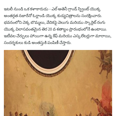
ఇటలీ నుండి ఒక కళాకారుడు - ఎల్ అతెనీ గ్రాండ్ స్ప్రింట్ యొక్క
అంతర్గత నజారేనో ఓర్లాండి యొక్క కుడ్యచిత్రాలను సంరక్షించారు.
భవనంలోని చెక్క బొమ్మలు, వేదికపై వెలుగు మరియు స్కార్లెట్ రంగు
యొక్క విలాసవంతమైన తెర 20 వ శతాబ్దం ప్రారంభంలోనే ఉంటాయి.
ఇటీవల చేర్పులు హాయిగా ఉన్న కేఫ్ మరియు ఎస్కలేటర్లుగా మారాయి,
సందర్శకులు కుడి అంతస్తుకి పంపిణీ చేస్తారు.