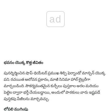
ad
భవనం యొక్క కొత్త జీవితం
పునర్నిర్మించిన షాప్-థియేటర్ ప్రముఖ శిల్పి ఫెర్నాండో మాన్సన్ యొక్క
పని. రచయిత ఆలోచన ప్రకారం, మాజీ సినిమా హాల్ లైబ్రరీగా
మార్చబడింది. సౌకర్యవంతమైన కుర్చీలు పుస్తకాల అరల మరియు
పెట్టెల ద్వారా భర్తీ చేయబడ్డాయి, అందులో పాఠకులు వారు ఇష్టపడే
పుస్తకపు పేజీలను మార్చవచ్చు.
లోపలి ముగింపు