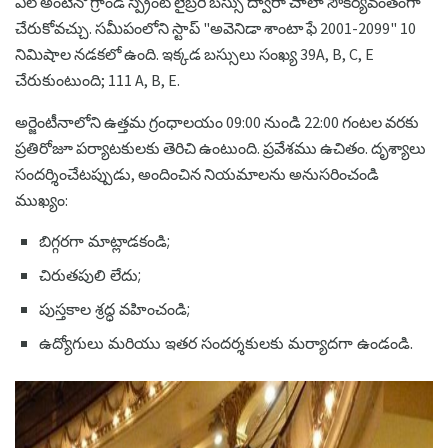
ఎల్ అంటెనో గ్రాండ్ స్ప్రింట్ లైబ్రరీ బస్సు ద్వారా చాలా సౌకర్యవంతంగా
చేరుకోవచ్చు. సమీపంలోని స్టాప్ "అవెనిడా శాంటా ఫే 2001-2099" 10
నిమిషాల నడకలో ఉంది. ఇక్కడ బస్సులు సంఖ్య 39A, B, C, E
చేరుకుంటుంది; 111 A, B, E.
అర్జెంటీనాలోని ఉత్తమ గ్రంధాలయం 09:00 నుండి 22:00 గంటల వరకు
ప్రతిరోజూ పర్యాటకులకు తెరిచి ఉంటుంది. ప్రవేశము ఉచితం. దృశ్యాలు
సందర్శించేటప్పుడు, అందించిన నియమాలను అనుసరించండి
ముఖ్యం:
బిగ్గరగా మాట్లాడకండి;
చిరుతపులి లేదు;
పుస్తకాల శ్రద్ధ వహించండి;
ఉద్యోగులు మరియు ఇతర సందర్శకులకు మర్యాదగా ఉండండి.