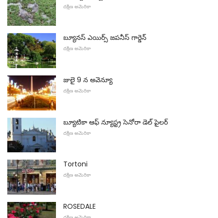
దక్షిణ అమెరికా
బ్యూనస్ ఎయిర్స్ జపనీస్ గార్డెన్
దక్షిణ అమెరికా
జులై 9 న అవెన్యూ
దక్షిణ అమెరికా
బ్యూటికా ఆఫ్ న్యూస్ట్ర సెనోరా డెల్ పైలర్
దక్షిణ అమెరికా
Tortoni
దక్షిణ అమెరికా
ROSEDALE
దక్షిణ అమెరికా