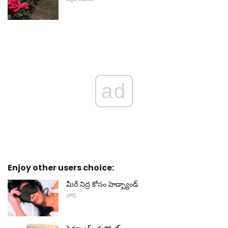
ad
Enjoy other users choice:
మీరే నిద్ర కోసం హెడ్బ్యాండ్
హౌస్