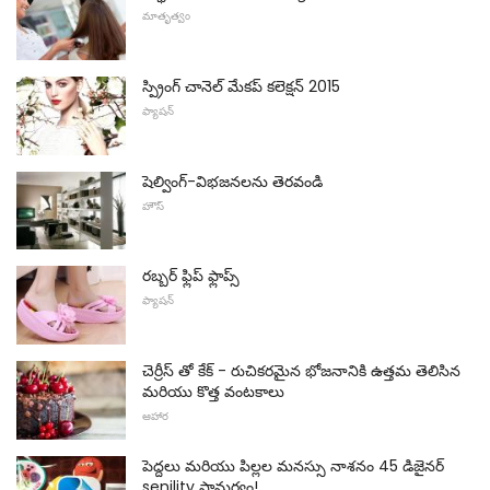
మాతృత్వం
స్ప్రింగ్ చానెల్ మేకప్ కలెక్షన్ 2015
ఫ్యాషన్
షెల్వింగ్-విభజనలను తెరవండి
హౌస్
రబ్బర్ ఫ్లిప్ ఫ్లాప్స్
ఫ్యాషన్
చెర్రీస్ తో కేక్ - రుచికరమైన భోజనానికి ఉత్తమ తెలిసిన
మరియు కొత్త వంటకాలు
ఆహార
పెద్దలు మరియు పిల్లల మనస్సు నాశనం 45 డిజైనర్
senility సామర్థ్యం!