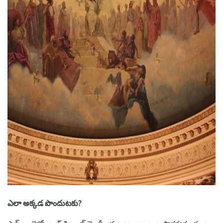
ad
ఎలా అక్కడ పొందుటకు?