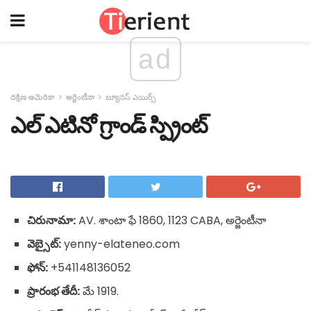
ad
దక్షిణ అమెరికా
అర్జెంటీనా
బ్యూనస్ ఎయిర్స్
ఎల్ ఎటినో గ్రాండ్ స్ప్రింట్
చిరునామా:
AV. శాంటా ఫే 1860, 1123 CABA, అర్జెంటీనా
వెబ్సైట్:
yenny-elateneo.com
ఫోన్:
+541148136052
ప్రారంభ తేదీ:
మే 1919.