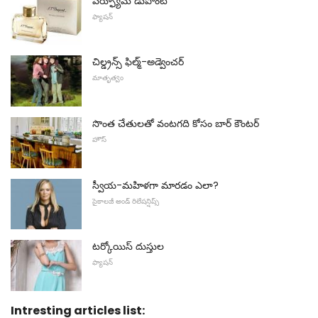
పెర్ఫ్యూమ్ డుపోంట్
ఫ్యాషన్
చిల్డ్రన్స్ ఫిల్మ్-అడ్వెంచర్
మాతృత్వం
సొంత చేతులతో వంటగది కోసం బార్ కౌంటర్
హౌస్
స్వీయ-మహిళగా మారడం ఎలా?
సైకాలజీ అండ్ రిలేషన్షిప్స్
టర్కోయిస్ దుస్తుల
ఫ్యాషన్
Intresting articles list: