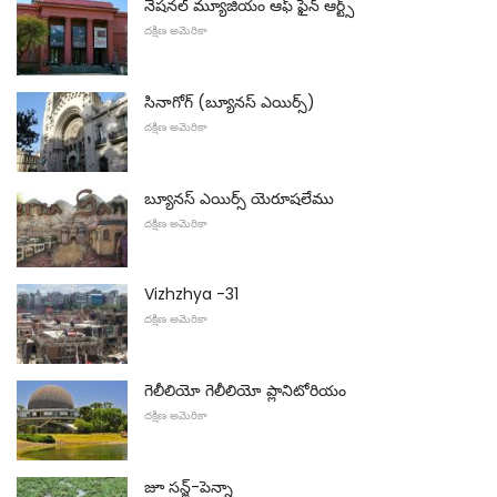
నేషనల్ మ్యూజియం ఆఫ్ ఫైన్ ఆర్ట్స్
దక్షిణ అమెరికా
సినాగోగ్ (బ్యూనస్ ఎయిర్స్)
దక్షిణ అమెరికా
బ్యూనస్ ఎయిర్స్ యెరూషలేము
దక్షిణ అమెరికా
Vizhzhya -31
దక్షిణ అమెరికా
గెలీలియో గెలీలియో ప్లానిటోరియం
దక్షిణ అమెరికా
జూ సన్జ్-పెన్నా