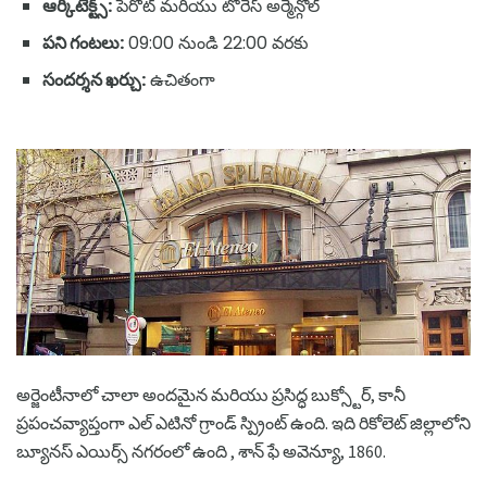
ఆర్కిటెక్ట్స్:
పెరోట్ మరియు టోరెస్ అర్మేన్గోల్
పని గంటలు:
09:00 నుండి 22:00 వరకు
సందర్శన ఖర్చు:
ఉచితంగా
అర్జెంటీనాలో చాలా అందమైన మరియు ప్రసిద్ధ బుక్స్టోర్, కానీ
ప్రపంచవ్యాప్తంగా ఎల్ ఎటినో గ్రాండ్ స్ప్రింట్ ఉంది. ఇది రికోలెట్ జిల్లాలోని
బ్యూనస్ ఎయిర్స్ నగరంలో ఉంది , శాన్ ఫే అవెన్యూ, 1860.