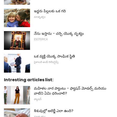
ఇద్దరు పిల్లలకు ఒక గది
మాతృత్వం
నేను ఇస్తాను - చర్చి యొక్క దృశ్యం
ESOTERICA
ఒక వ్యక్తి యొక్క సాంఘిక స్థితి
సైకాలజీ అండ్ రిలేషన్షిప్స్
Intresting articles list:
మహిళల నార ప్యాంటు - ఫ్యాషన్ మోడల్స్ మరియు
వాటిని ఏమి ధరించాలి?
ఫ్యాషన్
శిశువుల్లో అలెర్జీ ఎలా ఉంది?
మాతృత్వం