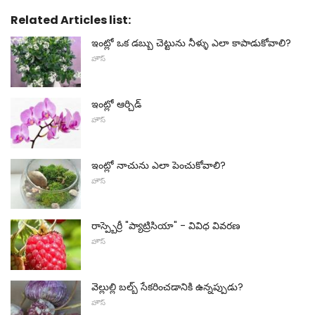
Related Articles list:
ఇంట్లో ఒక డబ్బు చెట్టును నీళ్ళు ఎలా కాపాడుకోవాలి?
హౌస్
ఇంట్లో ఆర్చిడ్
హౌస్
ఇంట్లో నాచును ఎలా పెంచుకోవాలి?
హౌస్
రాస్ప్బెర్రీ "ప్యాట్రిసియా" - వివిధ వివరణ
హౌస్
వెల్లుల్లి బల్బ్ సేకరించడానికి ఉన్నప్పుడు?
హౌస్