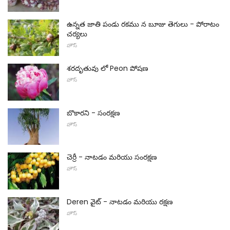
ఉన్నత జాతి పండు రకము న బూజు తెగులు - పోరాటం
చర్యలు
హౌస్
శరదృతువు లో Peon పోషణ
హౌస్
బొకారని - సంరక్షణ
హౌస్
చెర్రీ - నాటడం మరియు సంరక్షణ
హౌస్
Deren వైట్ - నాటడం మరియు రక్షణ
హౌస్