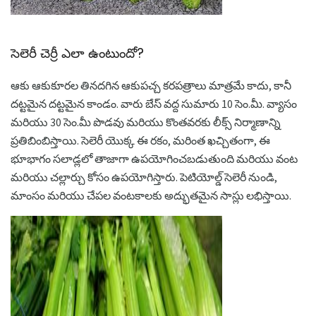
సెలెరీ చెర్రీ ఎలా ఉంటుందో?
ఆకు ఆకుకూరల తినదగిన ఆకుపచ్చ కరపత్రాలు మాత్రమే కాదు, కానీ
దట్టమైన దట్టమైన కాండం. వారు బేస్ వద్ద సుమారు 10 సెం.మీ. వ్యాసం
మరియు 30 సెం.మీ పొడవు మరియు కొంతవరకు లీక్స్ నిర్మాణాన్ని
ప్రతిబింబిస్తాయి. సెలెరీ యొక్క ఈ రకం, మరింత ఖచ్చితంగా, ఈ
భూభాగం సలాడ్లలో తాజాగా ఉపయోగించబడుతుంది మరియు వంట
మరియు చల్లార్చు కోసం ఉపయోగిస్తారు. పెటియోల్డ్ సెలెరీ నుండి,
మాంసం మరియు చేపల వంటకాలకు అద్భుతమైన సాస్లు లభిస్తాయి.