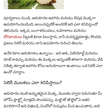
పూర్వకాలం నుండి, ఆకుకూరల ఆహారం మరియు ఔషధ మొక్కగా
ఉపయోగించబడింది, అయినప్పటికీ అందరికీ ఇది ఎలా కనిపిస్తుందో
తెలియదు. ఇక్కడ, బంగాళదుంపలు, టమోటాలు మరియు
దోసకాయలు
పిల్లలకి కూడా పిలుస్తారు, కానీ దురదృష్టవశాత్తు, కొందరు
ప్రజలు సెలెరీ మరియు దాని ఉపయోగం గురించి తెలుసు.
అనేక రకాల ఆకుకూరలు ఉన్నాయి - ఇది ఆకు, పెటియోల్ట్ మరియు
రూట్ కావచ్చు మరియు ఈ మొక్కలు అన్నింటికీ తాజాగా మరియు వేడి
చికిత్స తర్వాత ఆహారం కోసం అనుకూలంగా ఉంటాయి. ఒక సెలెరీ ఎలా
ఉందో చూద్దాం.
సెలెరీ మొలకలు ఎలా కనిపిస్తాయి?
ఆకుకూరల వంటి అద్భుతమైన మొక్క, మొలకల ద్వారా పెరుగుతూ మీ
హోమ్ ప్లాట్ట్లో మాత్రమే పొందవచ్చు. మట్టి తో తొట్టిలో ఏ ఇతర
మాదిరిగానే అది విత్తబడి, విండోలో గుమ్మము మీద ఉంచుతారు, అది