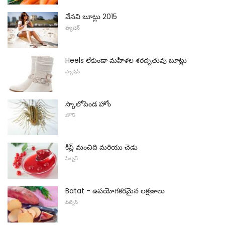
వేసవి బూట్లు 2015
ఫ్యాషన్
Heels లేకుండా మహిళల శరదృతువు బూట్లు
ఫ్యాషన్
స్కాలోపెండ హోం
హౌస్
కిస్ల్ మంచిది మరియు చెడు
ఫిట్నెస్
Batat - ఉపయోగకరమైన లక్షణాలు
ఫిట్నెస్