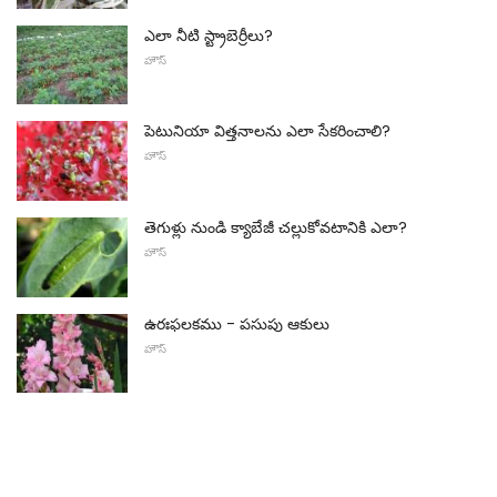
ఎలా నీటి స్ట్రాబెర్రీలు?
హౌస్
పెటునియా విత్తనాలను ఎలా సేకరించాలి?
హౌస్
తెగుళ్లు నుండి క్యాబేజీ చల్లుకోవటానికి ఎలా?
హౌస్
ఉరఃఫలకము - పసుపు ఆకులు
హౌస్