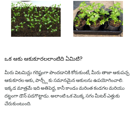
ఒక ఆకు ఆకుకూరలలాంటిది ఏమిటి?
మీరు విటమిన్లు గరిష్టంగా పొందడానికి కోరుకుంటే, మీరు తాజా ఆకుపచ్చ
ఆకుకూరల ఆకు, పార్స్లీ కు సమానమైన ఆకులను ఉపయోగించాలి.
ఇక్కడ మాత్రమే ఇది అతిపెద్ద, కానీ కాండం మరింత కండగల మరియు
దట్టంగా డౌన్ పడగొట్టాడు. అలాంటి ఒక మొక్క సగం మీటర్ ఎత్తుకు
చేరుకుంటుంది.