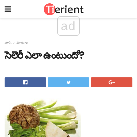
ad
హౌస్
మొక్కలు
సెలెరీ ఎలా ఉంటుందో?