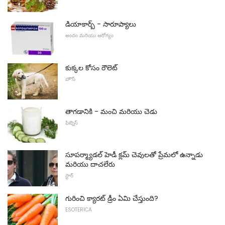
డియాకార్బ్ - సారూప్యాలు
అందం మరియు ఆరోగ్యం
కుక్కల కోసం రౌలెట్
హౌస్
తాగడానికి - మంచి మరియు చెడు
ఫిట్నెస్
సూపర్మ్యాడల్ హెడీ క్లమ్ చెవులతో ప్రేమలో ఉన్నాడు
మరియు దాచలేరు
స్టార్
గురించి క్యారట్ డ్రీం ఏమి చేస్తుంది?
ESOTERICA