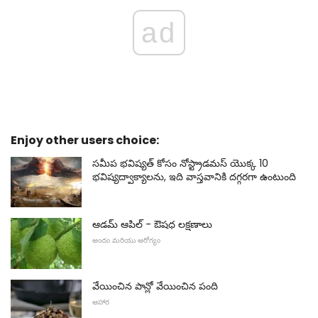
ad
Enjoy other users choice:
సమీప భవిష్యత్ కోసం నోస్ట్రాడమస్ యొక్క 10
భవిష్యద్వాక్యాలను, ఇది వాస్తవానికి దగ్గరగా ఉంటుంది
ఆడమ్ ఆపిల్ - ఔషధ లక్షణాలు
అందం మరియు ఆరోగ్యం
వేయించిన పాన్లో వేయించిన పంది
ఆహార