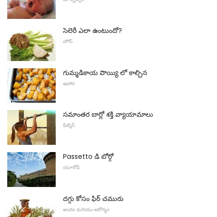
సెలెరీ ఎలా ఉంటుందో?
హౌస్
గుమ్మడికాయ పొయ్యి లో కాల్చిన
ఆహార
సమాంతర బార్లో శక్తి వ్యాయామాలు
ఫిట్నెస్
Passetto డి బోర్గో
యూరోప్
దగ్గు కోసం ఫిర్ చమురు
అందం మరియు ఆరోగ్యం