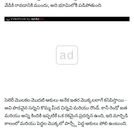
వేడికి రావడానికి ముందు, అది భూమిలోకి పడిపోతుంది.
ad
సెలెరీ మొలకల మొదటి ఆకులు అనేక ఇతర మొక్కలలాగే కనిపిస్తాయి -
అవి పొడవైన సన్నని కొమ్మ మీద చిన్నవి మరియు రౌండ్. కానీ రెండో జత
మరియు అన్ని కిందికి ఇప్పటికే ఒక రకమైన ప్రదర్శన ఉంది, ఇది మార్పిడి
కాలంలో మరియు పెద్దల మొక్కలో పార్స్లీ పెద్ద ఆకులు పోలి ఉంటుంది.