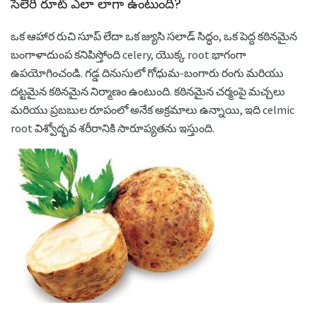
సెలెరీ రూట్ ఎలా లాగా ఉంటుంది?
ఒక ఆహార రుచి సూప్ లేదా ఒక జ్యుసి సలాడ్ సిద్ధం, ఒక పెద్ద కఠినమైన
బంగాళాదుంప కనిపిస్తోంది celery, యొక్క root భాగంగా
ఉపయోగించండి. గడ్డ దినుసులో గోధుమ-బంగారు రంగు మరియు
దట్టమైన కఠినమైన నిర్మాణం ఉంటుంది. కఠినమైన చర్మంపై మచ్చలు
మరియు ప్రబబుల రూపంలో అనేక అక్రమాలు ఉన్నాయి, ఇది celmic
root విశ్వోద్భవ శరీరానికి సారూప్యతను ఇస్తుంది.