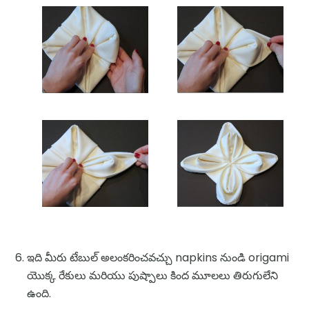
ఇది మీరు టేబుల్ అలంకరించవచ్చు napkins నుండి origami
యొక్క రేకులు మరియు పుష్పాలు కింద మూలలు తిరుగులేని
ఉంది.