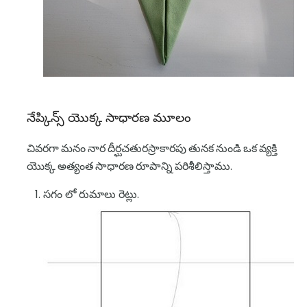
నేప్కిన్స్ యొక్క సాధారణ మూలం
చివరగా మనం నార దీర్ఘచతురస్రాకారపు తునక నుండి ఒక వ్యక్తి
యొక్క అత్యంత సాధారణ రూపాన్ని పరిశీలిస్తాము.
సగం లో రుమాలు రెట్లు.