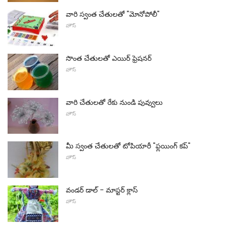
వారి స్వంత చేతులతో "మోనోపోలీ"
హౌస్
సొంత చేతులతో ఎయిర్ ఫ్రెషనర్
హౌస్
వారి చేతులతో రేకు నుండి పువ్వులు
హౌస్
మీ స్వంత చేతులతో టోపియారీ "ఫ్లయింగ్ కప్"
హౌస్
వండర్ డాల్ - మాస్టర్ క్లాస్
హౌస్