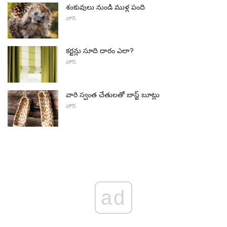
శంకువులు నుండి ముళ్ల పంది
హౌస్
కర్టన్లు సూది దారం ఎలా?
హౌస్
వారి స్వంత చేతులతో బాస్ట్ బూట్లు
హౌస్
ad