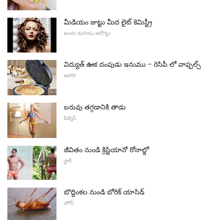
మీడియం జుట్టు మీద లైట్ కెమిస్ట్రీ
అందం మరియు ఆరోగ్యం
విద్యుత్ ఊక దంపుడు ఇనుము - రెసిపీ లో వాఫ్ఫల్స్
ఆహార
బరువు తగ్గడానికి తాడు
ఫిట్నెస్
జీవితం నుండి క్రిస్టియానో ​​రోనాల్డో
స్టార్
బొద్దింకల నుండి బోరిక్ యాసిడ్
హౌస్