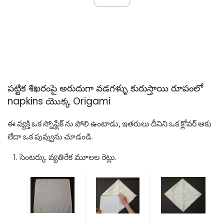
పట్టిక శిఖరంపై అరుదుగా వడగళ్ళు కురుస్తాయి రూపంలో
napkins యొక్క Origami
ఈ వ్యక్తి ఒక స్నోఫ్లేక్ ను పోలి ఉంటాడు, ఇతరులు దీనిని ఒక క్లోవర్ ఆకు
లేదా ఒక పువ్వును చూడండి.
సెంటర్కు వ్యతిరేక మూలల రెట్లు.