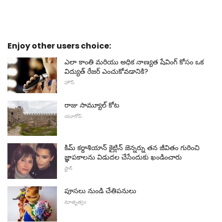
Enjoy other users choice:
ఎలా కాంతి మరియు అధిక నాణ్యత షేవింగ్ కోసం ఒక
విద్యుత్ రేజర్ ఎంచుకోవడానికి?
హౌస్
రాజు సామ్యూల్ కోట
యూరోప్
కిమ్ కర్దాశియాన్ కైట్లిన్ జెన్నర్ను తన జీవితం గురించి
జ్ఞాపకాలను విడుదల చేసేందుకు ఖండించారు
స్టార్
పూసలు నుండి చేతిపనులు
మాతృత్వం