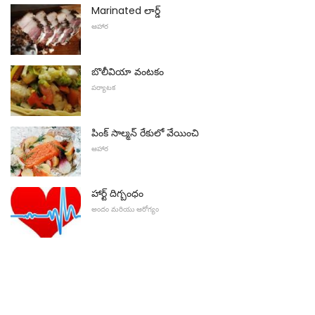
Marinated లార్డ్
ఆహార
బొలీవియా వంటకం
పర్యాటక
పింక్ సాల్మన్ రేకులో వేయించి
ఆహార
హార్ట్ దిగ్బంధం
అందం మరియు ఆరోగ్యం