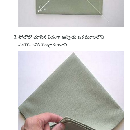
ఫోటోలో చూపిన విధంగా ఇప్పుడు ఒక మూలలోని
మరొకదానికి బెంట్గా ఉండాలి.