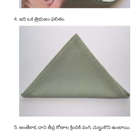
ఇది ఒక త్రిభుజం ఫలితం.
అంతేకాక, దాని తీవ్ర కోణాల క్రిందికి వంగి, చుట్టుకొని ఉంటాయి.