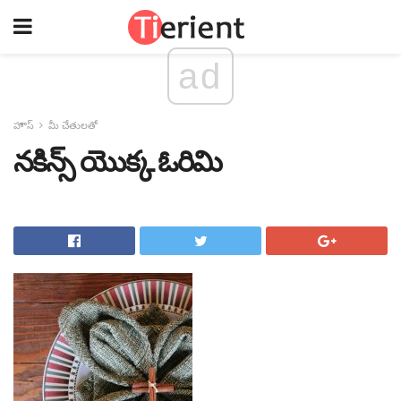
ad
హౌస్
మీ చేతులతో
నకిన్స్ యొక్క ఓరిమి