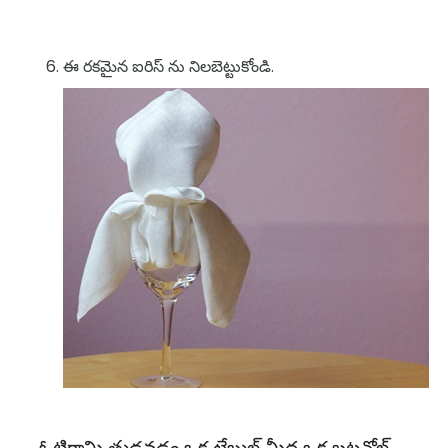
ఈ రకమైన ఐరిస్ ను నిలబెట్టుకోండి.
ఓటిగామి తుడవడం ఒక టేబుల్ మీద ఒక బటన్హోల్ట్