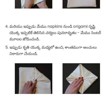
మరియు ఇప్పుడు మేము napkins నుండి origami సృష్టి
యొక్క ఇప్పటికే తెలిసిన చర్యలు పునరావృతం - మేము సెంటర్
మూలల జోడించండి.
ఇప్పుడు కృతి యొక్క మధ్యలో ఉంచి, శాంతముగా అంచులు
నిఠారుగా చేయండి.