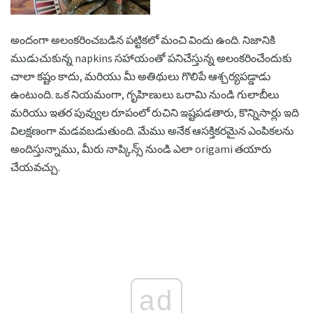
అందంగా అలంకరించబడిన పట్టికలో మంచి విందు ఉంది. నిజానికి
ముడుచుకున్న napkins సహాయంతో పనిచేస్తున్న అలంకరించేందుకు
చాలా కష్టం కాదు, మరియు మీ అతిథులు గొలిపే ఆశ్చర్యపడ్డాడు
ఉంటుంది. ఒక నియమంగా, గృహిణులు ఒరామి నుండి గులాబీలు
మరియు ఇతర పువ్వుల రూపంలో రుచిని ఇష్టపడతారు, కొన్నిసార్లు ఇది
విలక్షణంగా మడవబడుతుంది. మేము అనేక ఆసక్తికరమైన ఎంపికలను
అందిస్తున్నాము, మీరు నాప్కిన్స్ నుండి ఎలా origami తయారు
చేయవచ్చు.
ad