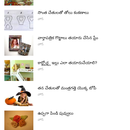
సొంత చేతులతో తోలు కంకణాలు
హౌస్
వార్తాపత్రిక గొట్టాలు తయారు చేసిన ఫ్రేం
హౌస్
కార్డ్బోర్డ్ల ఇల్లు ఎలా తయారుచేయాలి?
హౌస్
తన చేతులతో మంత్రగత్తె యొక్క టోపీ
హౌస్
ఉప్పగా పిండి పువ్వులు
హౌస్