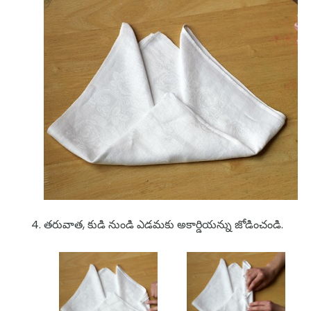
తరువాత, కుడి నుండి ఎడమకు అకార్డియన్ను జోడించండి.