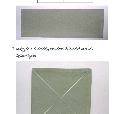
అప్పుడు ఒక చదరపు పొందడానికి మొదటి అడుగు
పునరావృతం.