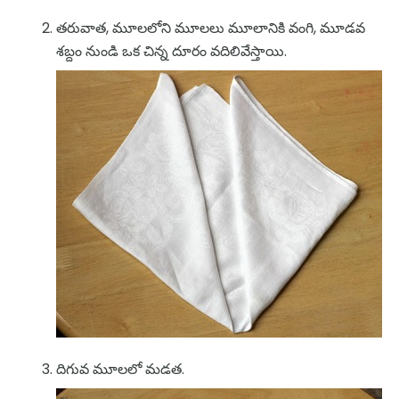
తరువాత, మూలలోని మూలలు మూలానికి వంగి, మూడవ
శబ్దం నుండి ఒక చిన్న దూరం వదిలివేస్తాయి.
దిగువ మూలలో మడత.