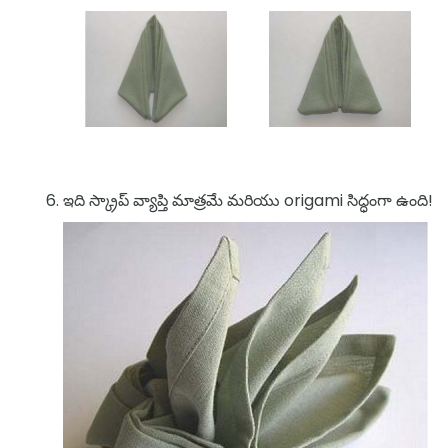
ఇది స్క్రాప్ వ్యాప్తి మాత్రమే మరియు origami సిద్ధంగా ఉంది!