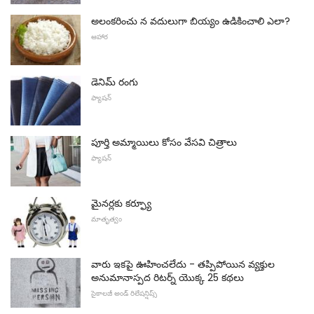
అలంకరించు న వదులుగా బియ్యం ఉడికించాలి ఎలా?
ఆహార
డెనిమ్ రంగు
ఫ్యాషన్
పూర్తి అమ్మాయిలు కోసం వేసవి చిత్రాలు
ఫ్యాషన్
మైనర్లకు కర్ఫ్యూ
మాతృత్వం
వారు ఇకపై ఊహించలేదు - తప్పిపోయిన వ్యక్తుల
అనుమానాస్పద రిటర్న్ యొక్క 25 కథలు
సైకాలజీ అండ్ రిలేషన్షిప్స్