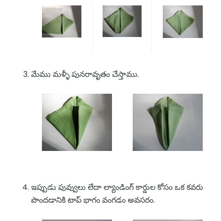
మేము మళ్ళీ పునరావృతం చేస్తాము.
ఇప్పుడు పువ్వులు లేదా ల్యాండింగ్ కార్డుల కోసం ఒక కవరు
పొందడానికి టాప్ భాగం వంగడం అవసరం.