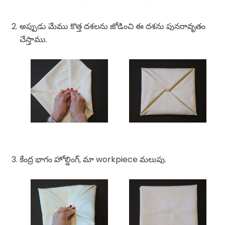
అప్పుడు మేము కొత్త దశలను జోడించి ఈ దశను పునరావృతం
చేస్తాము.
కేంద్ర భాగం హోల్డింగ్, మా workpiece మలుపు.