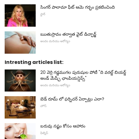
సింగర్ పాలామా ఫీట్ ఆమె గర్భం ప్రకటించింది
స్టార్
ఋతుస్రావం తర్వాత వైట్ డిచ్ఛార్జ్
అందం మరియు ఆరోగ్యం
Intresting articles list:
20 వెర్రి గడ్డముగల పురుషుల పోటీ "ది వరల్డ్ బియర్డ్
అండ్ మేష్చీ ఛాంపియన్షిప్స్"
అందం మరియు ఆరోగ్యం
బెడ్ రూమ్ లో ఫర్నిచర్ ఏర్పాట్లు ఎలా?
హౌస్
బరువు నష్టం కోసం ఆహారం
ఫిట్నెస్