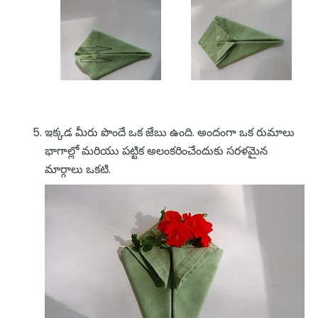
ఇక్కడ మీరు పొందే ఒక జేబు ఉంది. అందంగా ఒక రుమాలు
భాగాల్లో మరియు పట్టిక అలంకరించేందుకు సరళమైన
మార్గాలు ఒకటి.