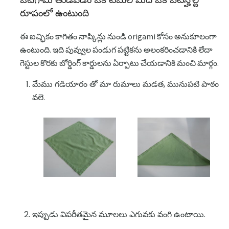
రూపంలో ఉంటుంది
ఈ ఐచ్ఛికం కాగితం నాప్కిన్లు నుండి origami కోసం అనుకూలంగా
ఉంటుంది. ఇది పువ్వుల పండుగ పట్టికను అలంకరించడానికి లేదా
గెస్టుల కొరకు బోర్డింగ్ కార్డులను ఏర్పాటు చేయడానికి మంచి మార్గం.
మేము గడియారం తో మా రుమాలు మడత, మునుపటి పాఠం
వలె.
ఇప్పుడు విపరీతమైన మూలలు ఎగువకు వంగి ఉంటాయి.