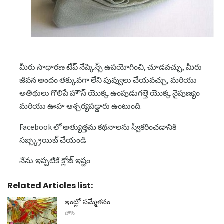
మీరు సాధారణ టేప్ నేప్కిన్స్ ఉపయోగించి, చూడవచ్చు, మీరు
జీవన అందం తక్కువగా లేని పువ్వులు చేయవచ్చు, మరియు
అతిథులు గొలిపే హౌస్ యొక్క ఉంపుడుగత్తె యొక్క నైపుణ్యం
మరియు ఊహ ఆశ్చర్యపడ్డారు ఉంటుంది.
Facebook లో అత్యుత్తమ కథనాలను స్వీకరించడానికి
సబ్స్క్రయిబ్ చేయండి
నేను ఇప్పటికే క్లోజ్ ఇష్టం
Related Articles list:
ఇంట్లో సమ్మేళనం
హౌస్