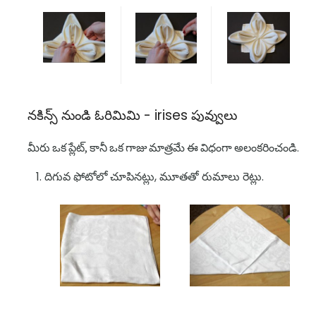
నకిన్స్ నుండి ఓరిమిమి - irises పువ్వులు
మీరు ఒక ప్లేట్, కానీ ఒక గాజు మాత్రమే ఈ విధంగా అలంకరించండి.
దిగువ ఫోటోలో చూపినట్లు, మూతతో రుమాలు రెట్లు.