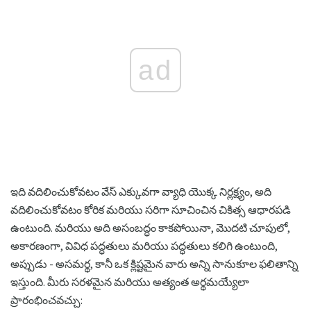
ad
ఇది వదిలించుకోవటం వేస్ ఎక్కువగా వ్యాధి యొక్క నిర్లక్ష్యం, అది
వదిలించుకోవటం కోరిక మరియు సరిగా సూచించిన చికిత్స ఆధారపడి
ఉంటుంది. మరియు అది అసంబద్ధం కాకపోయినా, మొదటి చూపులో,
అకారణంగా, వివిధ పద్ధతులు మరియు పద్ధతులు కలిగి ఉంటుంది,
అప్పుడు - అసమర్థ, కానీ ఒక క్లిష్టమైన వారు అన్ని సానుకూల ఫలితాన్ని
ఇస్తుంది. మీరు సరళమైన మరియు అత్యంత అర్థమయ్యేలా
ప్రారంభించవచ్చు: