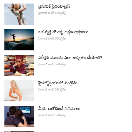
డైనమిక్ స్టీరియోటైప్
సైకాలజీ అండ్ రిలేషన్షిప్స్
ఒక వ్యక్తి యొక్క లక్షణ లక్షణాలు
సైకాలజీ అండ్ రిలేషన్షిప్స్
పరీక్షకు ముందు ఎలా ఉధృతం చేయాలి?
సైకాలజీ అండ్ రిలేషన్షిప్స్
హైపోచ్ద్రియాకల్ సిండ్రోమ్
సైకాలజీ అండ్ రిలేషన్షిప్స్
మీరు ఆలోచించే సినిమాలు
సైకాలజీ అండ్ రిలేషన్షిప్స్