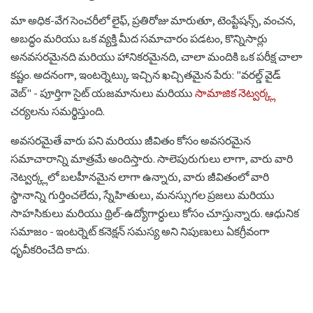
మా అధిక-వేగ సెంచరీలో లైఫ్, ప్రతిరోజు మారుతూ, టెంప్టేషన్స్, వంచన,
అబద్ధం మరియు ఒక వ్యక్తి మీద సమాచారం పడటం, కొన్నిసార్లు
అనవసరమైనది మరియు హానికరమైనది, చాలా మందికి ఒక పరీక్ష చాలా
కష్టం. అదనంగా, ఇంటర్నెట్కు ఇచ్చిన ఖచ్చితమైన పేరు: "వరల్డ్ వైడ్
వెబ్" - పూర్తిగా సైట్ యజమానులు మరియు
సామాజిక నెట్వర్క్ల
చర్యలను సమర్థిస్తుంది.
అవసరమైతే వారు పని మరియు జీవితం కోసం అవసరమైన
సమాచారాన్ని మాత్రమే అందిస్తారు. సాలెపురుగులు లాగా, వారు వారి
నెట్వర్క్లలో బలహీనమైన లాగా ఉన్నారు, వారు జీవితంలో వారి
స్థానాన్ని గుర్తించలేదు, స్నేహితులు, మనస్సుగల ప్రజలు మరియు
సాహసికులు మరియు థ్రిల్-ఉద్యోగార్ధులు కోసం చూస్తున్నారు. ఆధునిక
సమాజం - ఇంటర్నెట్ కనెక్షన్ సమస్య అని నిపుణులు ఏకగ్రీవంగా
ధృవీకరించేది కాదు.