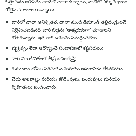
గుర్తించడం అవసరం. వాటిలో చాలా ఉన్నాయి, వాటిలో ఎక్కువ భాగం
లోతైన మూలాలు ఉన్నాయి:
వారిలో చాలా అనిశ్చితత, చాలా మంది డిమాండ్ తల్లిదండ్రులచే
నిర్దేశించబడినది, వారి బిడ్డను "అత్యధికంగా" చూడాలని
కోరుకున్నారు, ఇది వారి ఆశలను సమర్థించలేదు;
వ్యక్తిత్వం లేదా ఆరోగ్యంచే సంభాషణలో కష్టపడటం;
వారి నిజ జీవితంలో తీవ్ర అసంతృప్తి;
కుటుంబం లోపల పరిచయం మరియు అవగాహన లేకపోవడం;
చెడు అలవాట్లు మరియు జోడింపులు, బంధువులు మరియు
స్నేహితులు ఖండించారు.