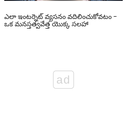
ఎలా ఇంటర్నెట్ వ్యసనం వదిలించుకోవటం -
ఒక మనస్తత్వవేత్త యొక్క సలహా
ad