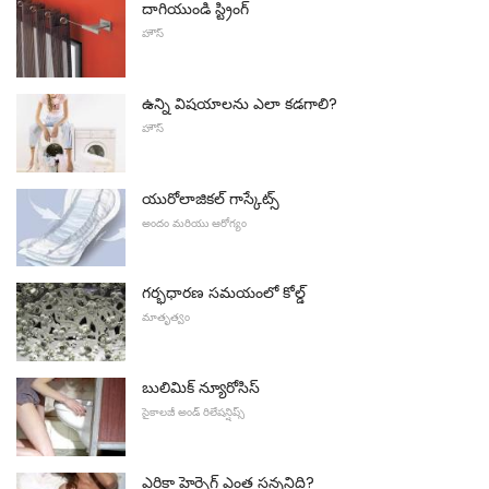
దాగియుండి స్ట్రింగ్
హౌస్
ఉన్ని విషయాలను ఎలా కడగాలి?
హౌస్
యురోలాజికల్ గాస్కేట్స్
అందం మరియు ఆరోగ్యం
గర్భధారణ సమయంలో కోల్డ్
మాతృత్వం
బులిమిక్ న్యూరోసిస్
సైకాలజీ అండ్ రిలేషన్షిప్స్
ఎరికా హెర్సెగ్ ఎంత సన్ననిది?