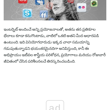
ఇంటర్నెట్ అందించే అన్ని ప్రయోజనాలతో, అతను తన ప్రతికూల
భేదాలు కూడా కనుగొంటాడు, వాటిలో ఒకటి అతని మీద ఆధారపడి
ఉంటుంది. ఇది వినియోగదారుడు ఇక్కడ చాలా సమయాన్ని
గడుపుతున్నాడని భయంకరమైనదిగా అనిపిస్తుంది, కానీ ఈ
అభిప్రాయం ఇటీవల శాస్త్రీయ పరిశోధన, ప్రయోగాలు మరియు రోజువారీ
జీవితంలో చేసిన పరిశీలనలచే తిరస్కరించబడింది.
ad