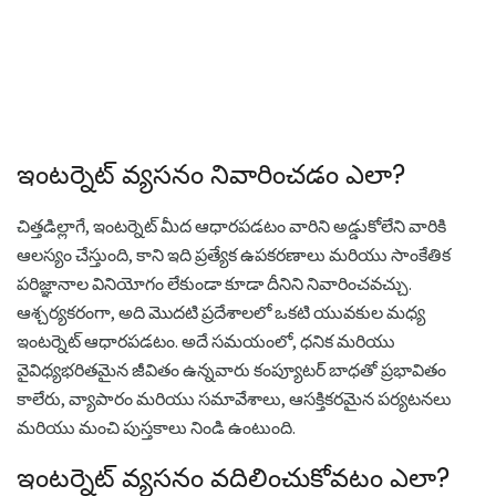
ఇంటర్నెట్ వ్యసనం నివారించడం ఎలా?
చిత్తడిల్లాగే, ఇంటర్నెట్ మీద ఆధారపడటం వారిని అడ్డుకోలేని వారికి
ఆలస్యం చేస్తుంది, కాని ఇది ప్రత్యేక ఉపకరణాలు మరియు సాంకేతిక
పరిజ్ఞానాల వినియోగం లేకుండా కూడా దీనిని నివారించవచ్చు.
ఆశ్చర్యకరంగా, అది మొదటి ప్రదేశాలలో ఒకటి యువకుల మధ్య
ఇంటర్నెట్ ఆధారపడటం. అదే సమయంలో, ధనిక మరియు
వైవిధ్యభరితమైన జీవితం ఉన్నవారు కంప్యూటర్ బాధతో ప్రభావితం
కాలేరు, వ్యాపారం మరియు సమావేశాలు, ఆసక్తికరమైన పర్యటనలు
మరియు మంచి పుస్తకాలు నిండి ఉంటుంది.
ఇంటర్నెట్ వ్యసనం వదిలించుకోవటం ఎలా?