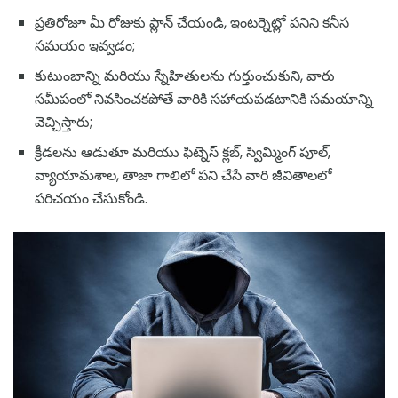
ప్రతిరోజూ మీ రోజుకు ప్లాన్ చేయండి, ఇంటర్నెట్లో పనిని కనీస
సమయం ఇవ్వడం;
కుటుంబాన్ని మరియు స్నేహితులను గుర్తుంచుకుని, వారు
సమీపంలో నివసించకపోతే వారికి సహాయపడటానికి సమయాన్ని
వెచ్చిస్తారు;
క్రీడలను ఆడుతూ మరియు ఫిట్నెస్ క్లబ్, స్విమ్మింగ్ పూల్,
వ్యాయామశాల, తాజా గాలిలో పని చేసే వారి జీవితాలలో
పరిచయం చేసుకోండి.