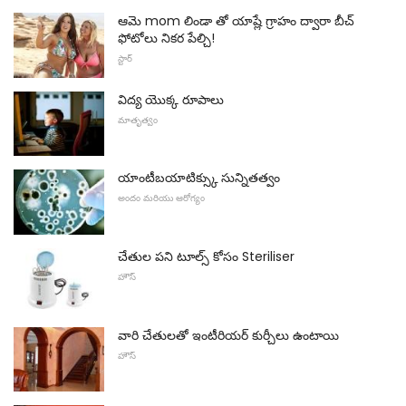
ఆమె mom లిండా తో యాష్లే గ్రాహం ద్వారా బీచ్
ఫోటోలు నికర పేల్చి!
స్టార్
విద్య యొక్క రూపాలు
మాతృత్వం
యాంటీబయాటిక్స్కు సున్నితత్వం
అందం మరియు ఆరోగ్యం
చేతుల పని టూల్స్ కోసం Steriliser
హౌస్
వారి చేతులతో ఇంటీరియర్ కుర్చీలు ఉంటాయి
హౌస్