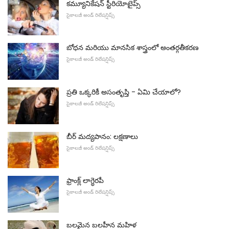
కమ్యూనికేషన్ స్టీరియోటైప్స్
సైకాలజీ అండ్ రిలేషన్షిప్స్
బోధన మరియు మానసిక శాస్త్రంలో అంతర్గతీకరణ
సైకాలజీ అండ్ రిలేషన్షిప్స్
ప్రతి ఒక్కరికీ అసంతృప్తి - ఏమి చేయాలో?
సైకాలజీ అండ్ రిలేషన్షిప్స్
బీర్ మద్యపానం: లక్షణాలు
సైకాలజీ అండ్ రిలేషన్షిప్స్
ఫ్రాంక్ల్ లాగ్థెరపీ
సైకాలజీ అండ్ రిలేషన్షిప్స్
బలమైన బలహీన మహిళ