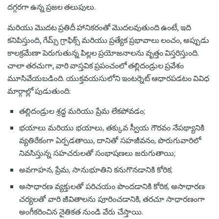
దగ్గరగా ఉన్న ప్రజల తలుపులు.
మరియు మొదట ప్రతిదీ హానికరంతో మొదలవుతుంది ఉంటే, ఇది
కనిపిస్తుంది, గేమ్స్ గ్రాఫిక్స్ మరియు ప్రత్యేక ప్రభావాలు లంచం, అప్పుడు
కాలక్రమేణా పెరుగుతున్న పిల్లల ప్రయోజనాలను వృత్తం విస్తరిస్తుంది.
చాలా తరచుగా, వారి వాస్తవిక ప్రపంచంలో తల్లిదండ్రుల ప్రవేశం
మూసివేయబడింది. యుక్తవయసులోని ఇంటర్నెట్ ఆధారపడటం వివిధ
మార్గాల్లో పుడుతుంది:
తల్లిదండ్రుల శ్రద్ధ మరియు ప్రేమ లేకపోవడం;
భయాలు మరియు భయాలు, తక్కువ స్వీయ గౌరవం నేపథ్యానికి
వ్యతిరేకంగా ఏర్పడతాయి, దానితో సహజీవనం, పొరుగువారిలో
నివసిస్తున్న సహచరులతో సంభాషణలు జరుగుతాయి;
అవగాహన, ప్రేమ, సానుభూతిని కనుగొనడానికి కోరిక;
అసాధారణ వ్యక్తులతో పరిచయం పొందడానికి కోరిక, అసాధారణ
చర్యలతో వారి జీవితాలను పూరించడానికి, తరచూ సాధారణంగా
అంగీకరించిన నైతికత నుండి వేరు చేస్తాయి.