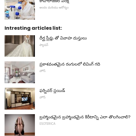
కాపోలాజికల్ పరీక్ష
అందం మరియు ఆరోగ్యం
Intresting articles list:
దీర్ఘ స్లీవ్లు తో వివాహ దుస్తులు
ఫ్యాషన్
ప్రకాశవంతమైన రంగులలో లివింగ్ గది
హౌస్
ఫర్నిచర్ స్లయిడ్
హౌస్
బ్రహ్మాండమైన బ్రహ్మాండమైన కిరీటాన్ని ఎలా తొలగించాలి?
ESOTERICA