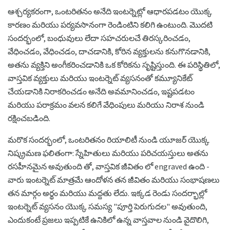
ఆశ్చర్యకరంగా, ఒంటరితనం అనేది ఇంటర్నెట్లో ఆధారపడటం యొక్క
కారణం మరియు పర్యవసానంగా రెండింటిని కలిగి ఉంటుంది. మొదటి
సందర్భంలో, బంధువులు లేదా సహచరులచే తిరస్కరించడం,
వేధించడం, వేధించడం, దాచడానికి, కోరిన వ్యక్తులను కనుగొనడానికి,
అతను వ్యక్తిని అంగీకరించడానికి ఒక కోరికను సృష్టిస్తుంది. ఈ పరిస్థితిలో,
వాస్తవిక వ్యక్తులు మరియు ఇంటర్నెట్ వ్యసనంతో కమ్యూనికేట్
చేయడానికి నిరాకరించడం అనేది అవమానించడం, ఇష్టపడటం
మరియు పరాక్రమం వలన కలిగే వేధింపులు మరియు నిరాశ నుండి
రక్షించబడింది.
మరొక సందర్భంలో, ఒంటరితనం రియాలిటీ నుండి యూజర్ యొక్క
నిష్క్రమణ ఫలితంగా: స్నేహితులు మరియు పరిచయస్తులు అతను
రసహీనమైన అవుతుంది తో, వాస్తవిక జీవితం లో engraved ఉంది -
వారు ఇంటర్నెట్ మాత్రమే ఆందోళన తన జీవితం మరియు సంభాషణలు
తన మార్గం అర్థం మరియు మద్దతు లేదు. ఇక్కడ రెండు సందర్భాల్లో
ఇంటర్నెట్ వ్యసనం యొక్క సమస్య "పూర్తి పెరుగుదల" అవుతుంది,
ఎందుకంటే ప్రజలు ఇప్పటికే ఉనికిలో ఉన్న వాస్తవాల నుండి వైదొలిగి,