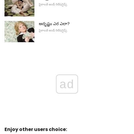
సైకాలజీ అండ్ రిలేషన్షిప్స్
అదృష్టం ఎర ఎలా?
సైకాలజీ అండ్ రిలేషన్షిప్స్
ad
Enjoy other users choice: