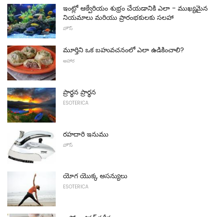
ఇంట్లో ఆక్వేరియం శుభ్రం చేయడానికి ఎలా - ముఖ్యమైన
నియమాలు మరియు ప్రారంభకులకు సలహా
హౌస్
మూర్తిని ఒక బహువచనంలో ఎలా ఉడికించాలి?
ఆహార
ప్రార్థన ప్రార్థన
ESOTERICA
రహదారి ఇనుము
హౌస్
యోగ యొక్క అసన్యులు
ESOTERICA