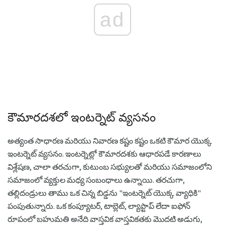
ad
కౌమారదశలో ఇంటర్నెట్ వ్యసనం
అత్యంత సాధారణ మరియు నివారణ కష్టం కష్టం ఒకటి కౌమార యొక్క
ఇంటర్నెట్ వ్యసనం. ఇంటర్నెట్లో కౌమారదశకు ఆధారపడే కారణాలు
విశ్లేషణ, చాలా తరచుగా, కుటుంబ సభ్యులతో మరియు సమాజంలోని
సమాజంలో వ్యక్తుల మధ్య సంబంధాలు ఉన్నాయి. తరచుగా,
తల్లిదండ్రులు తాము ఒక చిన్న బిడ్డను "ఇంటర్నెట్ యొక్క వ్యాధికి"
పంపుతున్నారు. ఒక కంప్యూటర్, టాబ్లెట్, ల్యాప్టాప్ లేదా ఐఫోన్
రూపంలో బహుమతి అనేది వాస్తవిక వాస్తవికతకు మొదటి అడుగు,