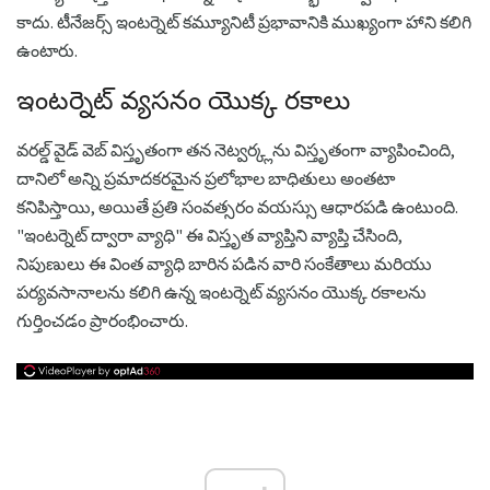
కాదు. టీనేజర్స్ ఇంటర్నెట్ కమ్యూనిటీ ప్రభావానికి ముఖ్యంగా హాని కలిగి
ఉంటారు.
ఇంటర్నెట్ వ్యసనం యొక్క రకాలు
వరల్డ్ వైడ్ వెబ్ విస్తృతంగా తన నెట్వర్క్లను విస్తృతంగా వ్యాపించింది,
దానిలో అన్ని ప్రమాదకరమైన ప్రలోభాల బాధితులు అంతటా
కనిపిస్తాయి, అయితే ప్రతి సంవత్సరం వయస్సు ఆధారపడి ఉంటుంది.
"ఇంటర్నెట్ ద్వారా వ్యాధి" ఈ విస్తృత వ్యాప్తిని వ్యాప్తి చేసింది,
నిపుణులు ఈ వింత వ్యాధి బారిన పడిన వారి సంకేతాలు మరియు
పర్యవసానాలను కలిగి ఉన్న ఇంటర్నెట్ వ్యసనం యొక్క రకాలను
గుర్తించడం ప్రారంభించారు.