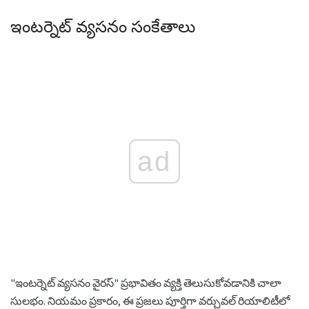
ఇంటర్నెట్ వ్యసనం సంకేతాలు
ad
"ఇంటర్నెట్ వ్యసనం వైరస్" ప్రభావితం వ్యక్తి తెలుసుకోవడానికి చాలా
సులభం. నియమం ప్రకారం, ఈ ప్రజలు పూర్తిగా వర్చువల్ రియాలిటీలో