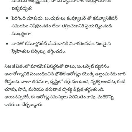
మరియు అభ్యర్థనలు, హోమ్ వ్యవహారాల అభిప్రాయానికి
ఐక్యపర్యత;
పెరిగింది దూకుడు, బంధువులు కంప్యూటర్ తో కమ్యూనికేషన్
సమయం నిషేధించడం లేదా తగ్గించడానికి ప్రయత్నించండి
ముఖ్యంగా;
వారితో కమ్యూనికేట్ చేయడానికి నిరాకరించడం, నిజమైన
స్నేహితుల సర్కిల్ను తగ్గించడం.
నిజ జీవితంలో మానసిక విసర్జనతో పాటు, ఇంటర్నెట్ వ్యసనం
అనారోగ్యానికి సంబంధించిన భౌతిక ఆరోగ్యం యొక్క ఉల్లంఘనకు దారి
తీస్తుంది. చాలా తరచుగా, దృష్టిలో తగ్గుదల ఉంది, దృశ్య అలసట, కంటి
చూపు, పొడి, మరియు తరువాత దృశ్య తీవ్రత తగ్గుతుంది.
అయినప్పటికీ, ఈ ఆరోగ్య సమస్యలు పరిమితం కావు, మరికొన్ని
ఇతరులు చేర్చబడ్డారు: