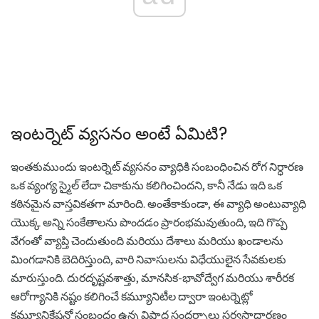
ఇంటర్నెట్ వ్యసనం అంటే ఏమిటి?
ఇంతకుముందు ఇంటర్నెట్ వ్యసనం వ్యాధికి సంబంధించిన రోగ నిర్ధారణ
ఒక వ్యంగ్య స్మైల్ లేదా చికాకును కలిగించిందని, కానీ నేడు ఇది ఒక
కఠినమైన వాస్తవికతగా మారింది. అంతేకాకుండా, ఈ వ్యాధి అంటువ్యాధి
యొక్క అన్ని సంకేతాలను పొందడం ప్రారంభమవుతుంది, ఇది గొప్ప
వేగంతో వ్యాప్తి చెందుతుంది మరియు దేశాలు మరియు ఖండాలను
మింగడానికి బెదిరిస్తుంది, వారి నివాసులను విధేయులైన సేవకులకు
మారుస్తుంది. దురదృష్టవశాత్తు, మానసిక-భావోద్వేగ మరియు శారీరక
ఆరోగ్యానికి నష్టం కలిగించే కమ్యూనిటీల ద్వారా ఇంటర్నెట్లో
కమ్యూనికేషన్తో సంబంధం ఉన్న విషాద సందర్భాలు సర్వసాధారణం