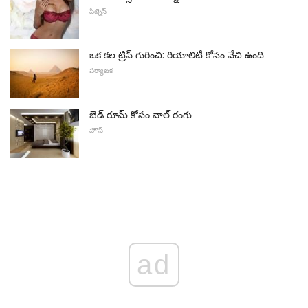
ఫిట్నెస్
ఒక కల ట్రిప్ గురించి: రియాలిటీ కోసం వేచి ఉంది
పర్యాటక
బెడ్ రూమ్ కోసం వాల్ రంగు
హౌస్
ad