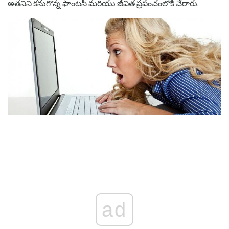
అతనిని కనుగొన్న ఫాంటసీ మరియు జీవిత ప్రపంచంలోకి చేరారు.
ad