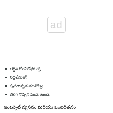
ad
తగ్గిన రోగనిరోధక శక్తి;
నిద్రలేమితో;
పునరావృత తలనొప్పి;
తిరిగి నొప్పిని పెంచుతుంది.
ఇంటర్నెట్ వ్యసనం మరియు ఒంటరితనం