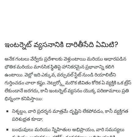
ఇంటర్నెట్ వ్యసనానికి దారితీసేది ఏమిటి?
అనేక గంటలు వేర్వేరు ప్రదేశాలకు వెళ్తుంటాయి మరియు ఆధారపడిన
భౌతిక మరియు మానసిక స్థితిపై హానికరమైన ప్రభావాన్ని కలిగి
ఉంటాయి. వెబ్లో ఇది ఎక్కువ, వర్చువల్ స్టేట్ నుండి రియాలిటీని
గుర్తించడం చాలా కష్టం. నెట్వర్క్లో మరొక జీవితం కోరిక ఏ వ్యక్తికి ఒక ట్రేస్
లేకుండానే జరగదు, కానీ ఇంటర్నెట్ వ్యసనం యొక్క పరిణామాలు ప్రతి
భిన్నంగా కనిపిస్తాయి:
నిశ్శబ్దం, వారి ప్రదర్శన మాత్రమే దృష్టిని లేకపోవడం, కానీ వ్యక్తిగత
పరిశుభ్రత కూడా;
బంధువులు మరియు స్నేహితుల అభిప్రాయం, వారి సమస్యలు