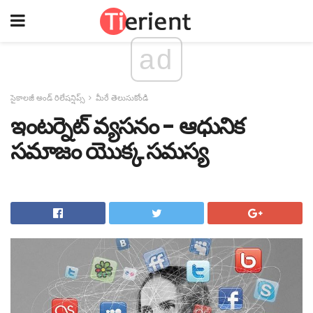
ad
సైకాలజీ అండ్ రిలేషన్షిప్స్
మీరే తెలుసుకోండి
ఇంటర్నెట్ వ్యసనం - ఆధునిక
సమాజం యొక్క సమస్య