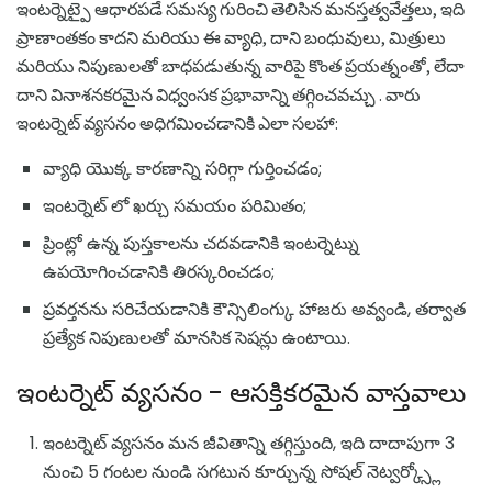
ఇంటర్నెట్పై ఆధారపడే సమస్య గురించి తెలిసిన మనస్తత్వవేత్తలు, ఇది
ప్రాణాంతకం కాదని మరియు ఈ వ్యాధి, దాని బంధువులు, మిత్రులు
మరియు నిపుణులతో బాధపడుతున్న వారిపై కొంత ప్రయత్నంతో, లేదా
దాని వినాశనకరమైన విధ్వంసక ప్రభావాన్ని తగ్గించవచ్చు . వారు
ఇంటర్నెట్ వ్యసనం అధిగమించడానికి ఎలా సలహా:
వ్యాధి యొక్క కారణాన్ని సరిగ్గా గుర్తించడం;
ఇంటర్నెట్ లో ఖర్చు సమయం పరిమితం;
ప్రింట్లో ఉన్న పుస్తకాలను చదవడానికి ఇంటర్నెట్ను
ఉపయోగించడానికి తిరస్కరించడం;
ప్రవర్తనను సరిచేయడానికి కౌన్సిలింగ్కు హాజరు అవ్వండి, తర్వాత
ప్రత్యేక నిపుణులతో మానసిక సెషన్లు ఉంటాయి.
ఇంటర్నెట్ వ్యసనం - ఆసక్తికరమైన వాస్తవాలు
ఇంటర్నెట్ వ్యసనం మన జీవితాన్ని తగ్గిస్తుంది, ఇది దాదాపుగా 3
నుంచి 5 గంటల నుండి సగటున కూర్చున్న సోషల్ నెట్వర్క్స్లో