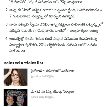
"తినడానికి" ఎక్కువ సమయం అని చెప్పే వాస్తవాలు.
అన్ని ఈ "పోటీ" ఆస్ట్రేలియాలో చుట్టుముట్టింది, వినియోగదారులు
7 గంటలపాటు నెట్వర్క్లలో కూర్చుని ఉన్నారు.
వారు తక్కువ స్వీయ గౌరవం ఉన్న వ్యక్తులు సామాజిక నెట్వర్క్లలో
ఎక్కువ సమయం గడుపుతారు; వాటిలో - ఆత్మహత్యల సంఖ్య.
ఇంటర్నెట్లో రెండు గంటల కంటే ఎక్కువ సమయం గడుపుతున్న
విద్యార్థుల పురోగతి, 20% తగ్గిపోతుంది. గురించి ఆలోచించడం
ఏదో ఉంది!
Related Articles list:
సైకోపాటీ - మహిళలలో సంకేతాలు
సైకాలజీ అండ్ రిలేషన్షిప్స్
మానవ మనస్సు యొక్క నిర్మాణం
సైకాలజీ అండ్ రిలేషన్షిప్స్