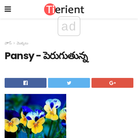
ad
హౌస్
మొక్కలు
Pansy - పెరుగుతున్న