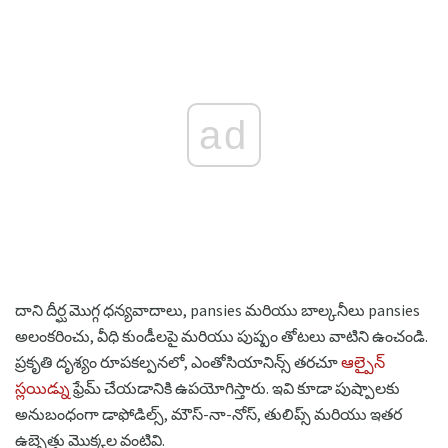
ad
దాని దీర్ఘ మొగ్గ ధన్యవాదాలు, pansies మరియు బాల్కనీలు pansies
అలంకరించు, వీధి కుండీలపై మరియు పుష్పం తోటలు వాటిని ఉంచండి.
ప్రకృతి దృశ్యం రూపకల్పనలో, ఎంతోసియానిన్స్ తరచూ
ఆల్పైన్
స్లయిడ్ను
ఫ్రేమ్ చేయడానికి ఉపయోగిస్తారు. ఇవి కూడా పుష్పాలకు
అనుబంధంగా డాఫోడిల్స్, మౌస్-నా-నోస్, తులిప్స్ మరియు ఇతర
ఉబ్బెత్తు మొక్కల వంటివి.