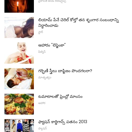
సైకాలజీ అండ్ రిలేషన్షిప్స్
లియామ్ పేనే చెరిల్ కోల్తో తన శృంగార సంబంధాన్ని
నిర్ధారించాడు
స్టార్
ఆహారం "లెస్జెంకా"
ఫిట్నెస్
గర్భిణీ స్త్రీలు బాప్టిజం పొందగలరా?
మాతృత్వం
టమాటాలతో ఫ్రెంచ్లో మాంసం
ఆహార
ఫ్యాషన్ కార్డిగాన్స్ పతనం 2013
ఫ్యాషన్