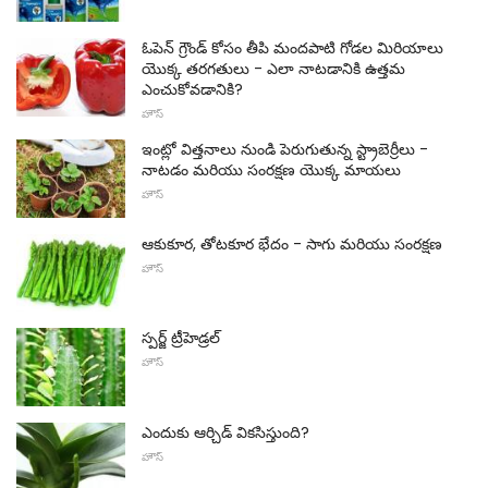
ఓపెన్ గ్రౌండ్ కోసం తీపి మందపాటి గోడల మిరియాలు
యొక్క తరగతులు - ఎలా నాటడానికి ఉత్తమ
ఎంచుకోవడానికి?
హౌస్
ఇంట్లో విత్తనాలు నుండి పెరుగుతున్న స్ట్రాబెర్రీలు -
నాటడం మరియు సంరక్షణ యొక్క మాయలు
హౌస్
ఆకుకూర, తోటకూర భేదం - సాగు మరియు సంరక్షణ
హౌస్
స్పర్జ్ ట్రీహెడ్రల్
హౌస్
ఎందుకు ఆర్చిడ్ వికసిస్తుంది?
హౌస్