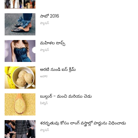
సాబో 2016
ఫ్యాషన్
మహిళల టాప్స్
ఫ్యాషన్
అరటి నుండి ఐస్ క్రీమ్
ఆహార
బుల్గుర్ - మంచి మరియు చెడు
ఫిట్నెస్
శరదృతువు కోసం లాంగ్ వస్త్రాల్లో హద్దును విధించాడు
ఫ్యాషన్