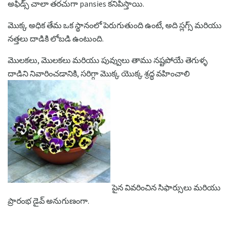
అఫిడ్స్ చాలా తరచుగా pansies కనిపిస్తాయి.
మొక్క అధిక తేమ ఒక స్థానంలో పెరుగుతుంది ఉంటే, అది స్లగ్స్ మరియు
నత్తలు దాడికి లోబడి ఉంటుంది.
మొలకలు, మొలకలు మరియు పువ్వులు తాము నష్టపోయే తెగుళ్ళ
దాడిని నివారించడానికి, సరిగ్గా మొక్క యొక్క శ్రద్ధ వహించాలి
పైన వివరించిన సిఫార్సులు మరియు
ప్రారంభ డైవ్ అనుగుణంగా.