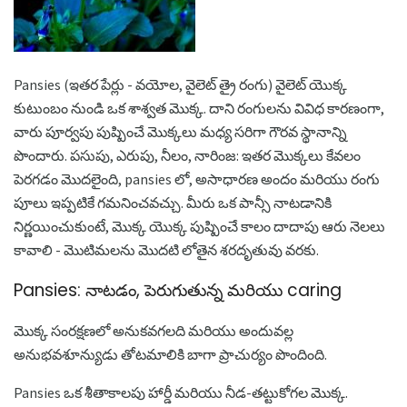
Pansies (ఇతర పేర్లు - వయోల, వైలెట్ త్రై రంగు) వైలెట్ యొక్క
కుటుంబం నుండి ఒక శాశ్వత మొక్క. దాని రంగులను వివిధ కారణంగా,
వారు పూర్వపు పుష్పించే మొక్కలు మధ్య సరిగా గౌరవ స్థానాన్ని
పొందారు. పసుపు, ఎరుపు, నీలం, నారింజ: ఇతర మొక్కలు కేవలం
పెరగడం మొదలైంది, pansies లో, అసాధారణ అందం మరియు రంగు
పూలు ఇప్పటికే గమనించవచ్చు. మీరు ఒక పాన్సీ నాటడానికి
నిర్ణయించుకుంటే, మొక్క యొక్క పుష్పించే కాలం దాదాపు ఆరు నెలలు
కావాలి - మొటిమలను మొదటి లోతైన శరదృతువు వరకు.
Pansies: నాటడం, పెరుగుతున్న మరియు caring
మొక్క సంరక్షణలో అనుకవగలది మరియు అందువల్ల
అనుభవశూన్యుడు తోటమాలికి బాగా ప్రాచుర్యం పొందింది.
Pansies ఒక శీతాకాలపు హార్డీ మరియు నీడ-తట్టుకోగల మొక్క.