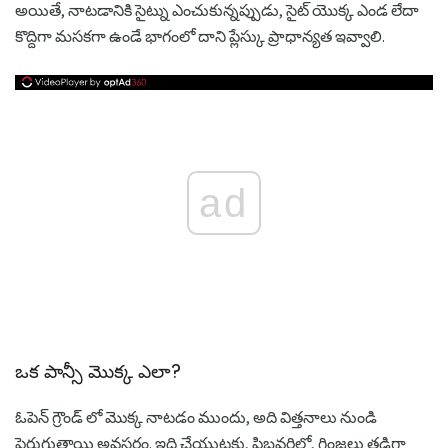
అయితే, నాటడానికి సైట్ను ఎంచుకున్నప్పుడు, సైట్ యొక్క ఎండ లేదా
కొద్దిగా మసకగా ఉండే భాగంలో దాని ప్లేస్కు ప్రాధాన్యత ఇవ్వాలి.
ad
ఒక పాన్సీ మొక్క ఎలా?
ఓపెన్ గ్రౌండ్ లో మొక్క నాటడం ముందు, అది విత్తనాలు నుండి
పెరుగుతాయి అవసరం. ఇది చేయుటకు, ఫిబ్రవరిలో, గింజలు తడిగా