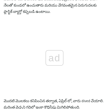
నేలతో కుండలో ఉంచుతారు మరియు వేగవంతమైన పెరుగుదలకు
ప్లాస్టిక్ బ్యాగ్తో కప్పబడి ఉంటాయి.
ad
మొదటి మొలకలు కనిపించిన తర్వాత, ఏప్రిల్ లో, వారు dived చేయాలి.
మరింత వెచ్చని గదిలో ఇంకా కొద్దిసేపు మిగిలిపోతుంది.