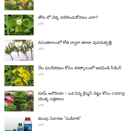
తోట లో చెక్క వదిలించుకోవటం ఎలా?
హౌస్
వసంతకాలంలో కోత ద్వారా తూజా పునరుత్పత్తి
హౌస్
నేల ఫలదీకరణం కోసం శరత్కాలంలో ఆవపిండి సీడింగ్
హౌస్
రూమ్ అరౌరియా - ఒక చిన్న క్రిస్మస్ చెట్టు కోసం caring
యొక్క లక్షణాలు
హౌస్
కలుపు నివారణ "సుడిగాలి"
హౌస్