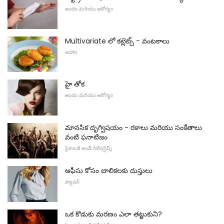
అందం మరియు ఆరోగ్యం
Multivariate లో కట్లెట్స్ - వంటకాలు
ఆహార
హై తోక
అందం మరియు ఆరోగ్యం
మానసిక దృగ్విషయం - రకాలు మరియు సంకేతాలు
వంటి ఫనాటిజం
సైకాలజీ అండ్ రిలేషన్షిప్స్
ఆఫీసు కోసం బాలికలకు దుస్తులు
ఫ్యాషన్
ఒక కొడుకు మరణం ఎలా తట్టుకుని?