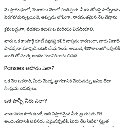
మే ప్రారంభంలో, మొలకలు నేలలో పండిస్తారు. మీరు తోటపై పాన్సీలను
పెరగబోతున్నట్లయితే, అప్పుడు లోమీగా, సారవంతమైన నేల చేస్తాను.
క్రమబద్ధంగా, పడకలు కలుపుట మరియు విడదీయాలి.
వారు ఒక కాంపాక్ట్ రూట్ వ్యవస్థ కలిగి వాస్తవం కారణంగా, వారు ఏడాది
పొడవునా మార్పిడి బదిలీ చేయగలరు. అయితే, శీతాకాలంలో ఇప్పటికీ
శాంతి తో మొక్క అందించడానికి కావలసినది.
Pansies ఆహారం ఎలా?
ఒక నెల ఒకసారి, మీరు మొక్క త్రాగడానికి చేయవచ్చు ఖనిజ లేదా
సేంద్రీయ ఎరువులు.
ఒక పాన్సీ నీరు ఎలా?
వాతావరణ పొడి ఉంటే, అది విస్తారమైన నీరు త్రాగుటకు లేక
అందించడానికి అవసరం. ఏమైనప్పటికీ, మీరు నేల నీటిలో స్తబ్దత