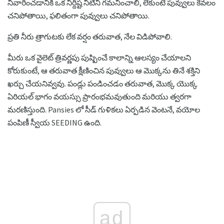
నివారించడానికి ఒక నిర్దిష్ట నీటిని గమనించాలి, లేకుంటే పువ్వులు కేవలం
చనిపోతాయి, ఫలితంగా పువ్వులు చనిపోతాయి.
ప్రతి నీరు త్రాగుటకు లేక వర్షం తరువాత, నేల విడిపోవాలి.
మీరు ఒక వైలెట్ త్రివర్ణపు పుష్పించే కాలాన్ని ఆలస్యం చేయాలని
కోరుకుంటే, ఆ తరువాత క్షీణించిన పువ్వులు ఆ మొక్కను తినే శక్తిని
ఖర్చు చేయనివ్వవు. పండ్లు పండించడం తరువాత, మొక్క యొక్క
ఏరియల్ భాగం వయస్సు ప్రారంభమవుతుంది మరియు త్వరగా
మరణిస్తుంది. Pansies లో సీడ్ గుళికలు ఏర్పడిన వెంటనే, వయోల
పంపిణీ స్వీయ SEEDING ఉంది.
ad