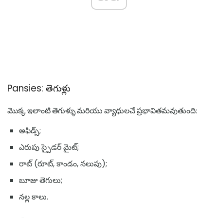
Pansies: తెగుళ్లు
మొక్క ఇలాంటి తెగుళ్ళు మరియు వ్యాధులచే ప్రభావితమవుతుంది:
అఫిడ్స్;
ఎరుపు స్పైడర్ మైట్;
రాట్ (రూట్, కాండం, నలుపు);
బూజు తెగులు;
నల్ల కాలు.