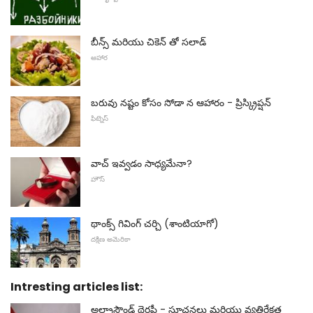
బీన్స్ మరియు చికెన్ తో సలాడ్
ఆహార
బరువు నష్టం కోసం సోడా న ఆహారం - ప్రిస్క్రిప్షన్
ఫిట్నెస్
వాచ్ ఇవ్వడం సాధ్యమేనా?
హౌస్
థాంక్స్ గివింగ్ చర్చి (శాంటియాగో)
దక్షిణ అమెరికా
Intresting articles list:
అల్ట్రాసౌండ్ థెరపీ - సూచనలు మరియు వ్యతిరేకత