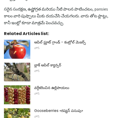
సరైన సంరక్షణ, ఉష్ణోగ్రత మరియు నీటి పాలన పాటించటం, pansies
కాలం వారి పుష్పాలు మీకు దయచేసి చేయగలరు. వారు తోట ప్లాట్లు,
కానీ ఇంట్లో కూడా మాత్రమే పెంచవచ్చు.
Related Articles list:
ఆపిల్ ఫ్రూట్ గ్రాండ్ - కంట్రోల్ మెజర్స్
హౌస్
బ్లాక్ ఆపిల్ క్యాన్సర్
హౌస్
వర్గీకరించిన ఉల్లిపాయలు
హౌస్
Gooseberries «రష్యన్ పసుపు»
హౌస్