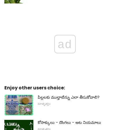
ad
Enjoy other users choice:
పిల్లలకు ముల్తాటిన్ను ఎలా తీసుకోవాలి?
మాతృత్వం
కోసాక్కులు - దొంగలు - ఆట నియమాలు
మాతృత్వం