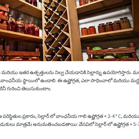
మరియు ఇతర ఉత్పత్తులను నిల్వ చేయడానికి సెల్లార్ను ఉపయోగిస్తారు. మ
ా వాంఛనీయ స్థాయిలో ఉండాలి. ఈ ఉష్ణోగ్రత, ఎలా సాధించాలో మరియు మద్ద
ినీ గురించి తెలుసుకుంటాం.
రిస్థితుల ప్రకారం, సెల్లార్ లో వాంఛనీయ గాలి ఉష్ణోగ్రత + 2-4 ° C, మర
ిదుడుకులు మాత్రమే అనుమతించబడతాయి: వేసవిలో సెల్లార్ లో ఉష్ణోగ్రత + 5-