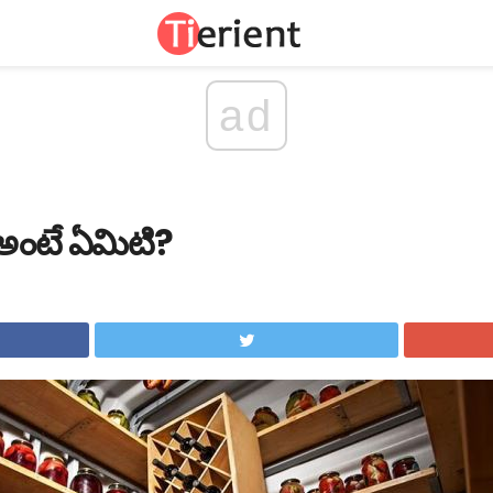
ad
్రత అంటే ఏమిటి?