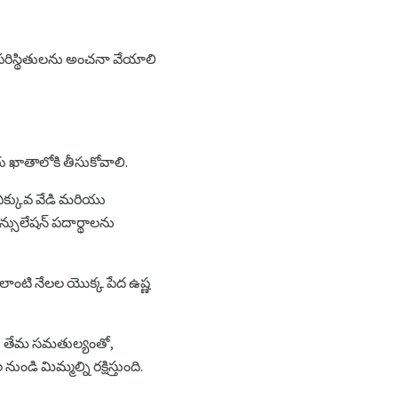
ా పరిస్థితులను అంచనా వేయాలి
రు ఖాతాలోకి తీసుకోవాలి.
ో ఎక్కువ వేడి మరియు
న్సులేషన్ పదార్థాలను
లాంటి నేలల యొక్క పేద ఉష్ణ
ియు తేమ సమతుల్యంతో,
 మిమ్మల్ని రక్షిస్తుంది.