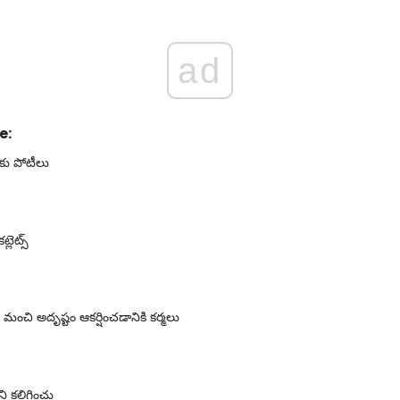
ad
e:
లలకు పోటీలు
్లెట్స్
ంచి అదృష్టం ఆకర్షించడానికి కర్మలు
 కలిగించు