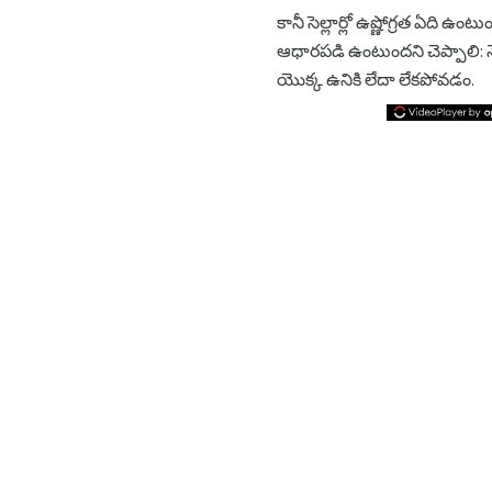
కానీ సెల్లార్లో ఉష్ణోగ్రత ఏది 
ఆధారపడి ఉంటుందని చెప్పాలి: నే
యొక్క ఉనికి లేదా లేకపోవడం.