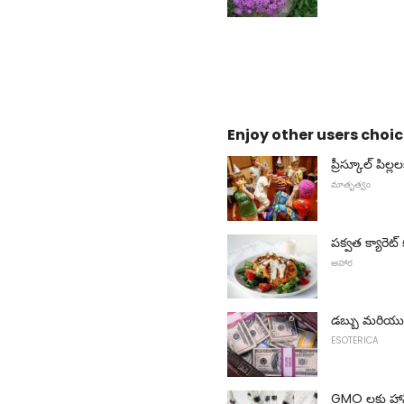
Enjoy other users choic
ప్రీస్కూల్ పిల్
మాతృత్వం
పక్వత క్యారెట్ కట
ఆహార
డబ్బు మరియు మ
ESOTERICA
GMO లకు హాని