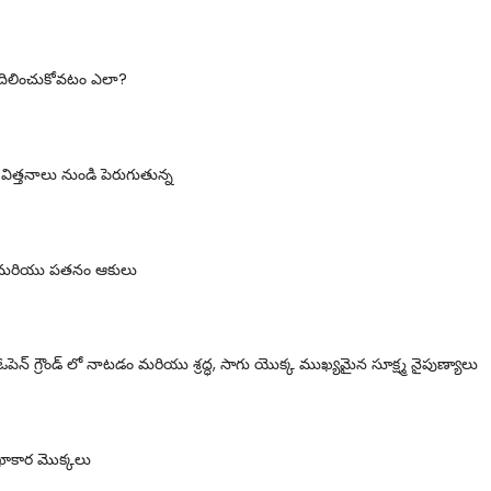
వదిలించుకోవటం ఎలా?
త్తనాలు నుండి పెరుగుతున్న
డి మరియు పతనం ఆకులు
 ఓపెన్ గ్రౌండ్ లో నాటడం మరియు శ్రద్ధ, సాగు యొక్క ముఖ్యమైన సూక్ష్మ నైపుణ్యాలు
ఖాకార మొక్కలు