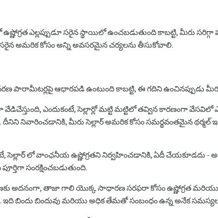
ో ఉష్ణోగ్రత ఎల్లప్పుడూ సరైన స్థాయిలో ఉంచబడుతుంది కాబట్టి, మీరు సరిగ్గ
క సరైన అమరిక కోసం అన్ని అవసరమైన చర్యలను తీసుకోవాలి.
ర్యావరణ పారామీటర్లపై ఆధారపడి ఉంటుంది కాబట్టి, ఈ గదిని ఉంచినప్పుడు మీ
వేడిచేస్తుంది, ఎందుకంటే, సెల్లార్లో మట్టి మట్టిలో తవ్విన కారణంగా వేసవిల
దీనిని నివారించడానికి, మీరు సెల్లార్ అమరిక కోసం సమర్థవంతమైన థర్మల్ ఇ
, సెల్లార్ లో వాంఛనీయ ఉష్ణోగ్రతని నిర్వహించడానికి, ఏదీ చేయకూడదు - అ
ూర్తిగా సంరక్షించబడుతుంది.
 ప్రసరణకు అదనంగా, తాజా గాలి యొక్క సాధారణ సరఫరా కోసం ఉష్ణోగ్రత మర
ఇది బిందు బిందువు మరియు అధిక తేమతో సంబంధం ఉన్న అనేక సమస్యల నుండి