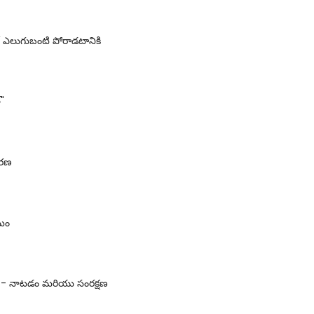
ఎలుగుబంటి పోరాడటానికి
"
ారణ
ిమం
x - నాటడం మరియు సంరక్షణ