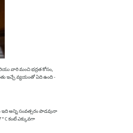
రియు వారి మంచి భద్రత కోసం,
తు ఇచ్చే వ్యయంతో ఏది ఉంది -
ియు ఇది అన్ని సంవత్సరం పొడవునా
7 ° C కంటే ఎక్కువగా