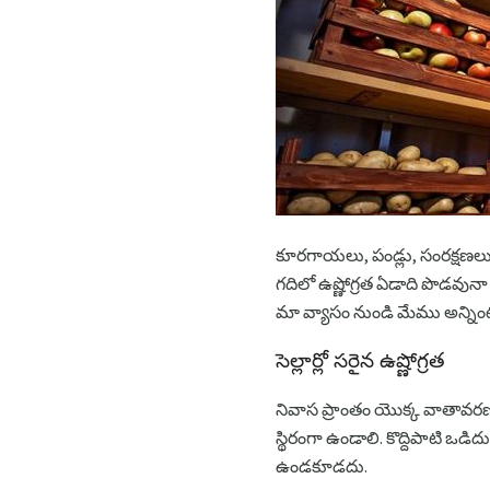
కూరగాయలు, పండ్లు, సంరక్షణలు 
గదిలో ఉష్ణోగ్రత ఏడాది పొడవున
మా వ్యాసం నుండి మేము అన్నింట
సెల్లార్లో సరైన ఉష్ణోగ్రత
నివాస ప్రాంతం యొక్క వాతావరణ ప
స్థిరంగా ఉండాలి. కొద్దిపాటి ఒడ
ఉండకూడదు.