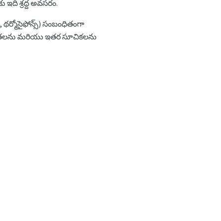
ఇది శ్రద్ద అవసరం.
లు , థర్మోసైఫోన్స్) సంబంధితంగా
ణోగ్రతలను మరియు ఇతర సూచికలను