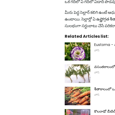
ఒక గదిలో ఏ గదిలో ఏడాది పొడవ
మీరు పెద్ద సెల్లార్ కలిగి ఉంటే ఆధ
ఉంటాయి. సెల్లార్లో ఏ ఉష్ణోగ
సులభంగా సర్దుబాటు చేసే పరికరాల్ల
Related Articles list:
Eustoma - 
హౌస్
వసంతకాలంలో క
హౌస్
శీతాకాలంలో ఒక
హౌస్
కొలరాడో బీటిల్ 