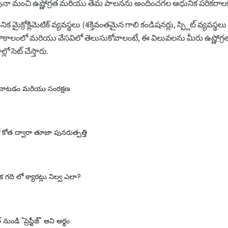
ునా మంచి ఉష్ణోగ్రత మరియు తేమ పాలనను అందించగల ఆధునిక పరికరాలకు 
ునిక మైక్రోక్లిమెటిక్ వ్యవస్థలు (శక్తివంతమైన గాలి కండిషనర్లు, స్ప్లిట్ వ్యవస్థ
్రత శీతాకాలంలో మరియు వేసవిలో తెలుసుకోవాలంటే, ఈ విలువలను మీరు ఉష్
ో సెట్ చేస్తారు.
నాటడం మరియు సంరక్షణ
ోత ద్వారా తూజా పునరుత్పత్తి
 గది లో క్యారట్లు నిల్వ ఎలా?
నుండి "ప్రెస్టీజ్" అని అర్థం