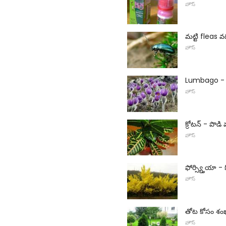
హౌస్
మట్టి fleas 
హౌస్
Lumbago - వి
హౌస్
క్రోటన్ - పొ
హౌస్
ఫోర్స్య్తియా -
హౌస్
తోట కోసం శం
హౌస్