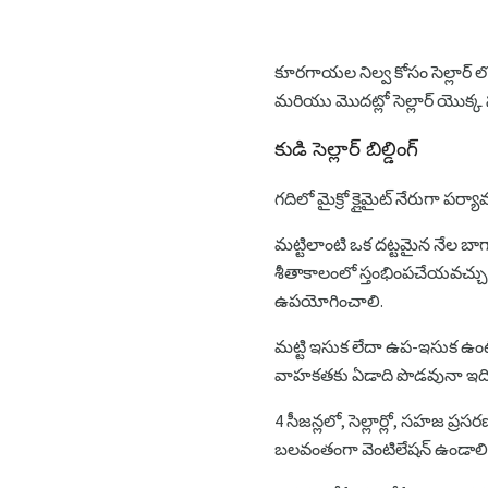
కూరగాయల నిల్వ కోసం సెల్లార్ ల
మరియు మొదట్లో సెల్లార్ యొక్
కుడి సెల్లార్ బిల్డింగ్
గదిలో మైక్రో క్లైమైట్ నేరుగా ప
మట్టిలాంటి ఒక దట్టమైన నేల బాగా 
శీతాకాలంలో స్తంభింపచేయవచ్చు. 
ఉపయోగించాలి.
మట్టి ఇసుక లేదా ఉప-ఇసుక ఉంటే
వాహకతకు ఏడాది పొడవునా ఇది ప
4 సీజన్లలో, సెల్లార్లో, సహజ
బలవంతంగా వెంటిలేషన్ ఉండాలి. 