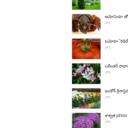
అమోనియా తో 
హౌస్
టమోటా "రిడిల్
హౌస్
ఒలీండర్ సాధ
హౌస్
ఇండోర్ క్రిసాన్త
హౌస్
శాశ్వత phlo
హౌస్