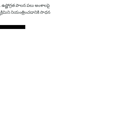
రు. ఉష్ణోగ్రత పాలన పలు అంశాలపై
క్రిమిని నియంత్రించడానికి సాధన