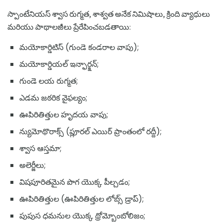
స్పాంటేనియస్ శ్వాస రుగ్మత, శాశ్వత అనేక నిమిషాలు, క్రింది వ్యాధులు
మరియు పాథాలజీలు ప్రేరేపించబడతాయి:
మయోకార్డిటిస్ (గుండె కండరాల వాపు);
మయోకార్డియల్ ఇన్ఫార్క్షన్;
గుండె లయ రుగ్మత;
ఎడమ జఠరిక వైఫల్యం;
ఊపిరితిత్తుల హృదయ వాపు;
న్యుమోథొరాక్స్ (ప్లూరల్ ఎయిర్ ప్రాంతంలో రద్దీ);
శ్వాస ఆస్తమా;
అలెర్జీలు;
విషపూరితమైన పొగ యొక్క పీల్చడం;
ఊపిరితిత్తుల (ఊపిరితిత్తుల లోబ్స్ డ్రాప్);
పుపుస ధమనుల యొక్క థ్రోమ్బోంబోలిజం;