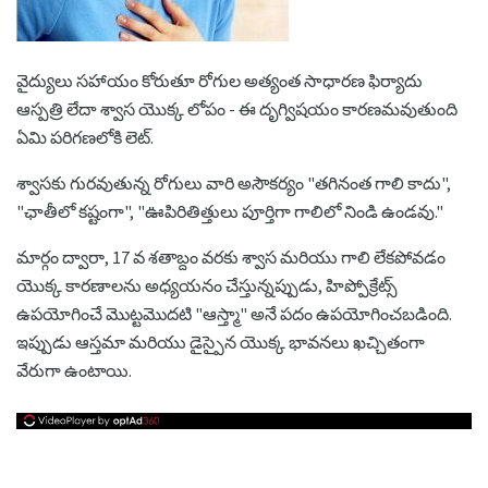
వైద్యులు సహాయం కోరుతూ రోగుల అత్యంత సాధారణ ఫిర్యాదు
ఆస్పత్రి లేదా శ్వాస యొక్క లోపం - ఈ దృగ్విషయం కారణమవుతుంది
ఏమి పరిగణలోకి లెట్.
శ్వాసకు గురవుతున్న రోగులు వారి అసౌకర్యం "తగినంత గాలి కాదు",
"ఛాతీలో కష్టంగా", "ఊపిరితిత్తులు పూర్తిగా గాలిలో నిండి ఉండవు."
మార్గం ద్వారా, 17 వ శతాబ్దం వరకు శ్వాస మరియు గాలి లేకపోవడం
యొక్క కారణాలను అధ్యయనం చేస్తున్నప్పుడు, హిప్పోక్రేట్స్
ఉపయోగించే మొట్టమొదటి "ఆస్త్మా" అనే పదం ఉపయోగించబడింది.
ఇప్పుడు ఆస్తమా మరియు డైస్పైన యొక్క భావనలు ఖచ్చితంగా
వేరుగా ఉంటాయి.