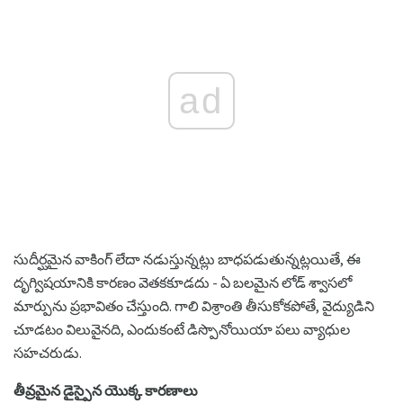
ad
సుదీర్ఘమైన వాకింగ్ లేదా నడుస్తున్నట్లు బాధపడుతున్నట్లయితే, ఈ
దృగ్విషయానికి కారణం వెతకకూడదు - ఏ బలమైన లోడ్ శ్వాసలో
మార్పును ప్రభావితం చేస్తుంది. గాలి విశ్రాంతి తీసుకోకపోతే, వైద్యుడిని
చూడటం విలువైనది, ఎందుకంటే డిస్పొనోయియా పలు వ్యాధుల
సహచరుడు.
తీవ్రమైన డైస్పైన యొక్క కారణాలు