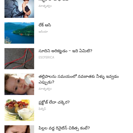
మాతృత్వం
లేక్ ఆసి
ఆసియా
సూదిని అరికట్టడం - ఇది ఏమిటి?
ESOTERICA
తల్లిపాలను సమయంలో నవజాతకు నీళ్ళు ఇవ్వడం
ఎప్పుడు?
మాతృత్వం
ఫ్రక్టోజ్ లేదా చక్కెర?
ఫిట్నెస్
పిల్లల వద్ద రినైటిస్ చికిత్స కంటే?