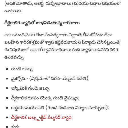
(అధిక మోతాదు, అలెర్జీ, దుష్ప్రభావాలు) మరియు విషాల విషయంలో
ఉంటాయి.
దీర్ఘకాలిక వ్యాధితో బాధపడుతున్న కారణాలు
చాలామంది నెలల లేదా సంవత్సరాలు విశ్రాంతి తీసుకోవడం లేదా
బలహీన శారీరక శ్రమతో శ్వాస కష్టపడతాయని ఫిర్యాదు చేసినట్లయితే,
ఈ విషయంలో అనారోగ్యానికి కారణాలు కింది వ్యాధుల ఉనికిని కలిగి
ఉండవచ్చు:
గుండె జబ్బు;
మైక్సోమా (ఎట్రియాలో నిరపాయమైన కణితి);
ఇస్కీమిక్ గుండె జబ్బు;
దీర్ఘకాలిక రూపం యొక్క గుండె వైఫల్యం;
కార్డియోమయోపతి (గుండె కండరాల నిర్మాణ మార్పులు);
దీర్ఘకాలిక అబ్స్ట్రక్టివ్ పల్మనరీ వ్యాధి
;
క్షయ;