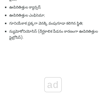
ఊపిరితిత్తుల క్యాన్సర్;
ఊపిరితిత్తుల ఎంఫిసెమా;
గూనియేకాక ప్రక్కగా వెనక్కి వంపుగూడా కలిగిన స్థితి;
న్యుమోకోనియోసిస్ (దీర్ఘకాలిక పీడనం కారణంగా ఊపిరితిత్తుల
ఫైబ్రోసిస్).
ad