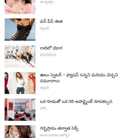
మాతృత్వం
వన్ పీస్ ఈత
ఫ్యాషన్
గాలిలో యోగ
ESOTERICA
ఊలు స్వెటర్ - ఫ్యాషన్ సన్నని మరియు వెచ్చని
నమూనాలు
ఫ్యాషన్
ఒక గూడుతో ఒక గది అపార్ట్మెంట్ రూపకల్పన
హౌస్
గర్భస్రావం తర్వాత సెక్స్
అందం మరియు ఆరోగ్యం