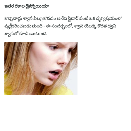
ఇతర రకాల డైస్నోయియా
కొన్నిసార్లు శ్వాస పీల్చుకోవడం అనేది స్టిడార్ వంటి ఒక దృగ్విషయంలో
వ్యక్తీకరించబడుతుంది - ఈ సందర్భంలో, శ్వాస యొక్క కొరత ధ్వని
శ్వాసతో కూడి ఉంటుంది.