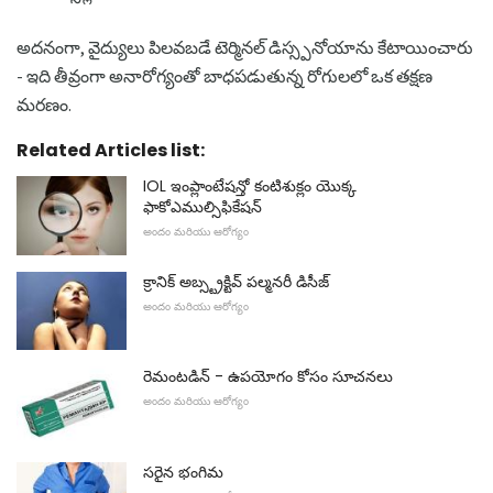
అదనంగా, వైద్యులు పిలవబడే టెర్మినల్ డిస్స్పనోయాను కేటాయించారు
- ఇది తీవ్రంగా అనారోగ్యంతో బాధపడుతున్న రోగులలో ఒక తక్షణ
మరణం.
Related Articles list:
IOL ఇంప్లాంటేషన్తో కంటిశుక్లం యొక్క
ఫాకోఎముల్సిఫికేషన్
అందం మరియు ఆరోగ్యం
క్రానిక్ అబ్స్ట్రక్టివ్ పల్మనరీ డిసీజ్
అందం మరియు ఆరోగ్యం
రెమంటడిన్ - ఉపయోగం కోసం సూచనలు
అందం మరియు ఆరోగ్యం
సరైన భంగిమ