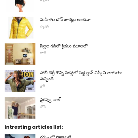
మహిళల డౌన్ జాకెట్లు అంచనా
ఫ్యాషన్
పిల్లల గదిలో క్రీడలు మూలలో
హౌస్
హాలీ బెర్రీ కొన్ని సెకన్లలో పెద్ద గ్లాస్ విస్కీని తాగుతూ
వచ్చింది
స్టార్
పైకప్పు వాల్
హౌస్
Intresting articles list:
గర్భం లో పాథాలజీ