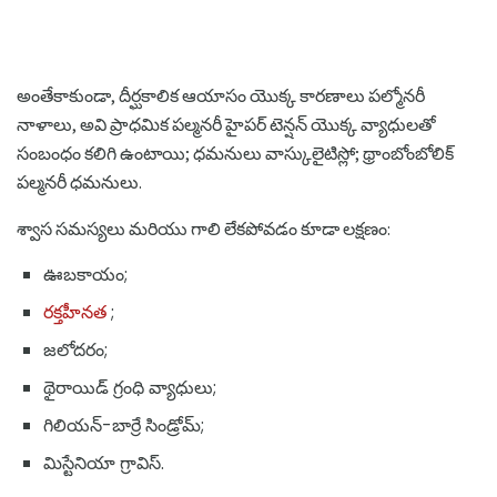
అంతేకాకుండా, దీర్ఘకాలిక ఆయాసం యొక్క కారణాలు పల్మోనరీ
నాళాలు, అవి ప్రాధమిక పల్మనరీ హైపర్ టెన్షన్ యొక్క వ్యాధులతో
సంబంధం కలిగి ఉంటాయి; ధమనులు వాస్కులైటిస్లో; థ్రాంబోంబోలిక్
పల్మనరీ ధమనులు.
శ్వాస సమస్యలు మరియు గాలి లేకపోవడం కూడా లక్షణం:
ఊబకాయం;
రక్తహీనత
;
జలోదరం;
థైరాయిడ్ గ్రంధి వ్యాధులు;
గిలియన్-బార్రే సిండ్రోమ్;
మిస్టేనియా గ్రావిస్.