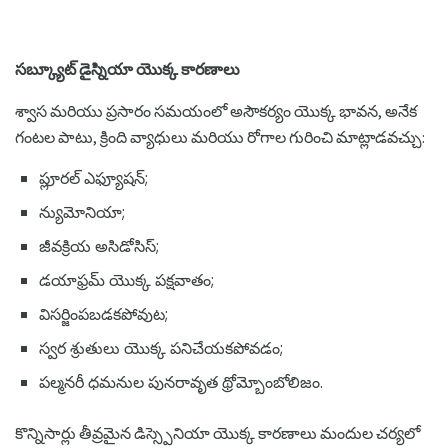
సబ్క్యూట్ డైస్నియా యొక్క కారణాలు
శ్వాస మరియు ప్రసారం సమయంలో అసౌకర్యం యొక్క భావన, అనేక
గంటల పాటు, క్రింది వ్యాధులు మరియు రోగాల గురించి మాట్లాడవచ్చు:
ప్లూరల్ ఎఫ్యూషన్;
న్యుమోనియా;
జీవక్రియ అసిడోసిస్;
డయాఫ్రమ్ యొక్క పక్షవాతం;
విసర్జింపబడకపోవుట;
స్వర శ్రుతులు యొక్క పనిచేయకపోవడం;
పల్మనరీ ధమనుల పునరావృత థ్రోమ్బోంబోలిజం.
కొన్నిసార్లు తీవ్రమైన డిస్స్పెనియా యొక్క కారణాలు మందుల చర్యలో