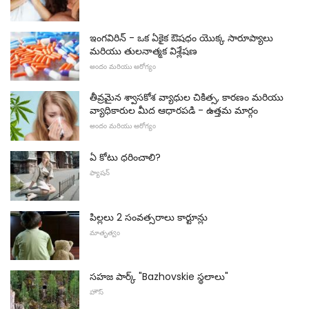
ఇంగవిరిన్ - ఒక ఏకైక ఔషధం యొక్క సారూప్యాలు
మరియు తులనాత్మక విశ్లేషణ
అందం మరియు ఆరోగ్యం
తీవ్రమైన శ్వాసకోశ వ్యాధుల చికిత్స, కారణం మరియు
వ్యాధికారుల మీద ఆధారపడి - ఉత్తమ మార్గం
అందం మరియు ఆరోగ్యం
ఏ కోటు ధరించాలి?
ఫ్యాషన్
పిల్లలు 2 సంవత్సరాలు కార్టూన్లు
మాతృత్వం
సహజ పార్క్ "Bazhovskie స్థలాలు"
హౌస్