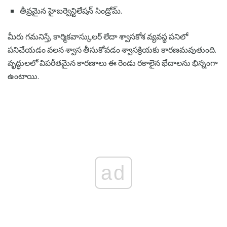
తీవ్రమైన హైబర్వెన్టిలేషన్ సిండ్రోమ్.
మీరు గమనిస్తే, కార్మికవాస్కులర్ లేదా శ్వాసకోశ వ్యవస్థ పనిలో
పనిచేయడం వలన శ్వాస తీసుకోవడం శ్వాసక్రియకు కారణమవుతుంది.
వృద్ధులలో విపరీతమైన కారణాలు ఈ రెండు రకాలైన భేదాలను భిన్నంగా
ఉంటాయి.
ad