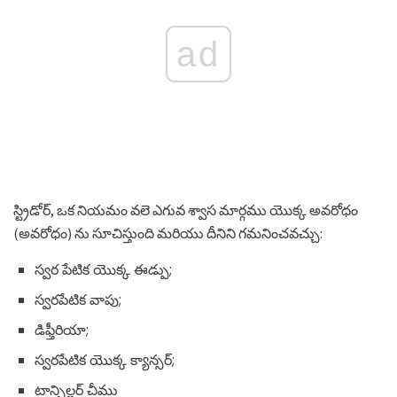
ad
స్ట్రిడోర్, ఒక నియమం వలె ఎగువ శ్వాస మార్గము యొక్క అవరోధం
(అవరోధం) ను సూచిస్తుంది మరియు దీనిని గమనించవచ్చు:
స్వర పేటిక యొక్క ఈడ్పు;
స్వరపేటిక వాపు;
డిఫ్తీరియా;
స్వరపేటిక యొక్క క్యాన్సర్;
టాన్సిల్లర్ చీము