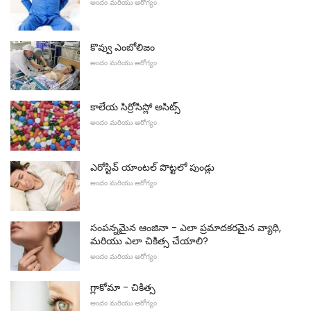
అందం మరియు ఆరోగ్యం
కొవ్వు ఎంబోలిజం
అందం మరియు ఆరోగ్యం
కాలేయ సిర్రోసిస్లో అసిట్స్
అందం మరియు ఆరోగ్యం
ఎరోస్టివ్ యాంటల్ పొట్టలో పుండ్లు
అందం మరియు ఆరోగ్యం
సంపన్నమైన ఆంజినా - ఎలా ప్రమాదకరమైన వ్యాధి,
మరియు ఎలా చికిత్స చేయాలి?
అందం మరియు ఆరోగ్యం
గ్లాకోమా - చికిత్స
అందం మరియు ఆరోగ్యం