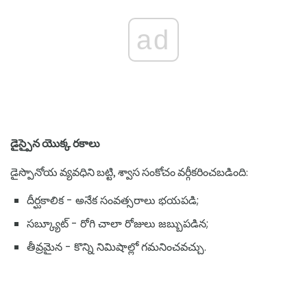
ad
డైస్పైన యొక్క రకాలు
డైస్పొనోయ వ్యవధిని బట్టి, శ్వాస సంకోచం వర్గీకరించబడింది:
దీర్ఘకాలిక - అనేక సంవత్సరాలు భయపడి;
సబ్క్యూట్ - రోగి చాలా రోజులు జబ్బుపడిన;
తీవ్రమైన - కొన్ని నిమిషాల్లో గమనించవచ్చు.