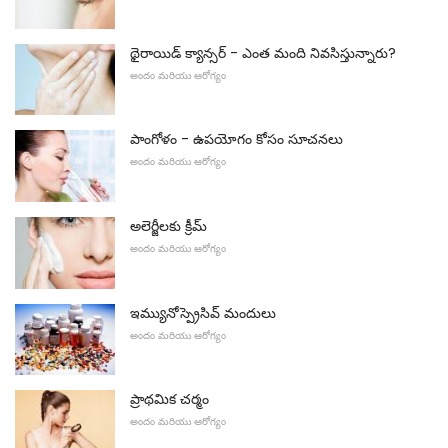
థైరాయిడ్ క్యాన్సర్ - ఎంత మంది నివసిస్తున్నారు?
అందం మరియు ఆరోగ్యం
పాంగోళం - ఉపయోగం కోసం సూచనలు
అందం మరియు ఆరోగ్యం
అలెర్జీలకు క్రీమ్
అందం మరియు ఆరోగ్యం
ఇమ్యునోస్ప్రెసివ్ మందులు
అందం మరియు ఆరోగ్యం
ప్రాథమిక చర్మం
అందం మరియు ఆరోగ్యం