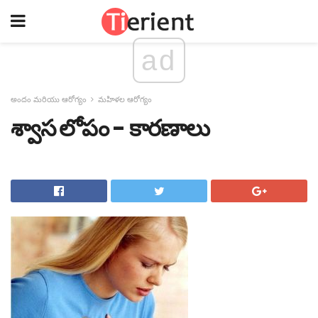
ad
అందం మరియు ఆరోగ్యం
మహిళల ఆరోగ్యం
శ్వాస లోపం - కారణాలు