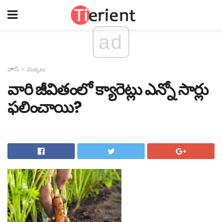
ad
హౌస్
మొక్కలు
వారి జీవితంలో క్యారెట్లు ఎన్నో సార్లు
ఫలించాయి?