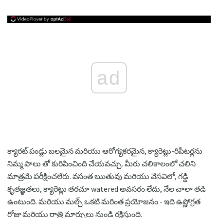
ad
క్యారట్ పండ్లు బలమైన మరియు ఆరోగ్యకరమైన, క్యారెట్లు-రిపీటర్లను
నిమ్మ పాలు తో కురిపించింది చేయవచ్చు. మీరు చలికాలంలో చలిని
మాత్రమే పరీక్షించలేరు. వసంత ఋతువు మరియు వేసవిలో, గడ్డి
కృతజ్ఞతలు, క్యారెట్లు తరచూ watered అవసరం లేదు, నేల చాలా తడి
ఉంటుంది. మరియు మల్చ్ ఒకటి మరింత ప్రయోజనం - ఇది ఉష్ణోగ్రత
రోజు మరియు రాత్రి మార్పులు నుండి రక్షిస్తుంది.