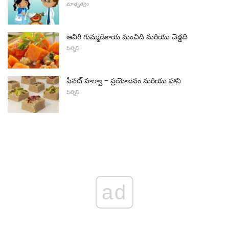
మాతృత్వం
ఆవిరి గుమ్మడికాయ మంచిది మరియు చెడ్డది
ఫిట్నెస్
పీనట్ హల్వా - ప్రయోజనం మరియు హాని
ఫిట్నెస్
ad