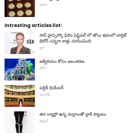
ఆహార
Intresting articles list:
సాన్ ఫ్రాన్సిస్కో ఫిలిం ఫెస్టివల్ లో తోలు కధలలో చార్లిజ్
థెరోన్ సన్నగా కాళ్లు చూపించింది
స్టార్
ఆక్వేరియం కోసం అలంకరణ
హౌస్
పబ్లిక్ థియేటర్
యూరోప్
తన ల్యాప్లో ఉన్న రంధ్రాలతో బ్లాక్ ప్యాంటు
ఫ్యాషన్