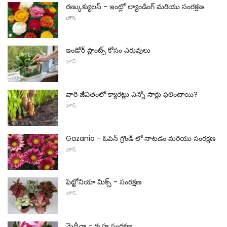
రణ్కుక్యులస్ - ఇంట్లో ల్యాండింగ్ మరియు సంరక్షణ
హౌస్
ఇండోర్ ప్లాంట్స్ కోసం ఎరువులు
హౌస్
వారి జీవితంలో క్యారెట్లు ఎన్నో సార్లు ఫలించాయి?
హౌస్
Gazania - ఓపెన్ గ్రౌండ్ లో నాటడం మరియు సంరక్షణ
హౌస్
ఫిట్టోనియా మిక్స్ - సంరక్షణ
హౌస్
మెదీనా - గృహ సంరక్షణ