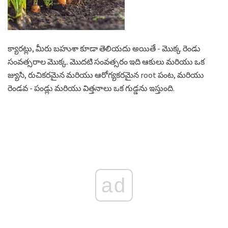
క్యారట్లు, మీరు బహుశా కూడా తెలియదు అయితే - మొక్క రెండు
సంవత్సరాల మొక్క. మొదటి సంవత్సరం ఇది ఆకులు మరియు ఒక
జ్యుసి, రుచికరమైన మరియు ఆరోగ్యకరమైన root పంట, మరియు
రెండవ - పండ్లు మరియు విత్తనాలు ఒక గుడ్డను ఇస్తుంది.
ad