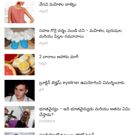
వేసవి మహిళల జాకెట్లు
ఫ్యాషన్
సహజ గొర్రె చర్మం నుండి చని - మహిళల, పురుషుల
మరియు పిల్లల నమూనాలు
ఫ్యాషన్
2 వారాలు ఆహారం మాగీ
ఫిట్నెస్
బ్రూక్లిన్ బెక్హమ్ eyeliner ఉపయోగించి విమర్శించారు
స్టార్
భూతవైద్యం - ఇది భూతవైద్యుడు మరియు అతను ఏమి
చేస్తాడు?
ESOTERICA
స్టూడియోలో కుటుంబ ఫోటో సెషన్