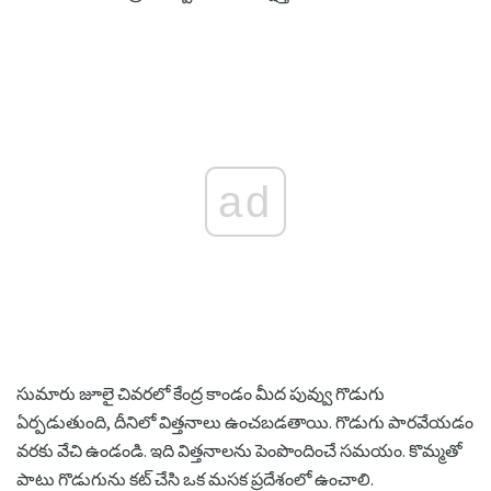
ad
సుమారు జూలై చివరలో కేంద్ర కాండం మీద పువ్వు గొడుగు
ఏర్పడుతుంది, దీనిలో విత్తనాలు ఉంచబడతాయి. గొడుగు పారవేయడం
వరకు వేచి ఉండండి. ఇది విత్తనాలను పెంపొందించే సమయం. కొమ్మతో
పాటు గొడుగును కట్ చేసి ఒక మసక ప్రదేశంలో ఉంచాలి.