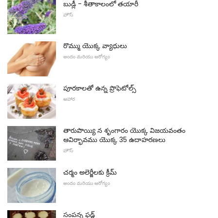
బుడ్లీ - శీతాకాలంలో తయారీ
హౌస్
రొమ్ము యొక్క వ్యాధులు
అందం మరియు ఆరోగ్యం
పూరకాలతో ఉన్న ప్రొఫెటోల్స్
ఆహార
తారుపొయ్యి న శృంగారం యొక్క విజయవంతం
ఆవిర్భావము యొక్క 35 ఉదాహరణలు
హౌస్
చర్మం అలెర్జీలకు క్రీమ్
అందం మరియు ఆరోగ్యం
సంపన్న ఫడ్జ్