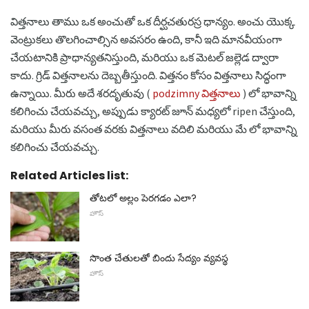
విత్తనాలు తాము ఒక అంచుతో ఒక దీర్ఘచతురస్ర ధాన్యం. అంచు యొక్క
వెంట్రుకలు తొలగించాల్సిన అవసరం ఉంది, కానీ ఇది మానవీయంగా
చేయటానికి ప్రాధాన్యతనిస్తుంది, మరియు ఒక మెటల్ జల్లెడ ద్వారా
కాదు. గ్రిడ్ విత్తనాలను దెబ్బతీస్తుంది. విత్తనం కోసం విత్తనాలు సిద్ధంగా
ఉన్నాయి. మీరు అదే శరదృతువు (
podzimny విత్తనాలు
) లో భావాన్ని
కలిగించు చేయవచ్చు, అప్పుడు క్యారట్ జూన్ మధ్యలో ripen చేస్తుంది,
మరియు మీరు వసంత వరకు విత్తనాలు వదిలి మరియు మే లో భావాన్ని
కలిగించు చేయవచ్చు.
Related Articles list:
తోటలో అల్లం పెరగడం ఎలా?
హౌస్
సొంత చేతులతో బిందు సేద్యం వ్యవస్థ
హౌస్