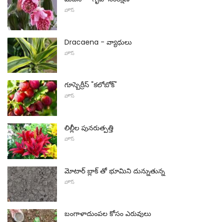
హౌస్
Dracaena - వ్యాధులు
హౌస్
గూస్బెర్రీస్ "కలోబోక్"
హౌస్
లిల్లీల పునరుత్పత్తి
హౌస్
మోటార్ బ్లాక్ తో భూమిని దున్నుతున్న
హౌస్
బంగాళాదుంపల కోసం ఎరువులు