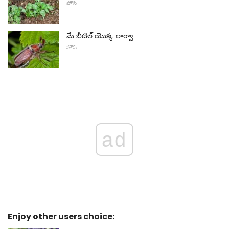
హౌస్
మే బీటిల్ యొక్క లార్వా
హౌస్
ad
Enjoy other users choice: