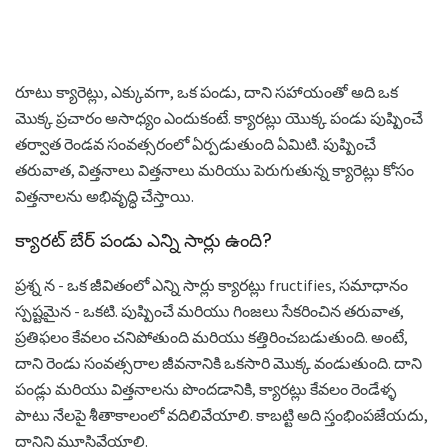
రూటు క్యారెట్లు, ఎక్కువగా, ఒక పండు, దాని సహాయంతో అది ఒక
మొక్క ప్రచారం అసాధ్యం ఎందుకంటే. క్యారట్లు యొక్క పండు పుష్పించే
తర్వాత రెండవ సంవత్సరంలో ఏర్పడుతుంది ఏమిటి. పుష్పించే
తరువాత, విత్తనాలు విత్తనాలు మరియు పెరుగుతున్న క్యారెట్లు కోసం
విత్తనాలను అభివృద్ధి చేస్తాయి.
క్యారట్ బేర్ పండు ఎన్ని సార్లు ఉంది?
ప్రశ్న న - ఒక జీవితంలో ఎన్ని సార్లు క్యారట్లు fructifies, సమాధానం
స్పష్టమైన - ఒకటి. పుష్పించే మరియు గింజలు సేకరించిన తరువాత,
ప్రతిఫలం కేవలం చనిపోతుంది మరియు కత్తిరించబడుతుంది. అంటే,
దాని రెండు సంవత్సరాల జీవనానికి ఒకసారి మొక్క వండుతుంది. దాని
పండ్లు మరియు విత్తనాలను పొందడానికి, క్యారట్లు కేవలం రెండేళ్ళ
పాటు నేలపై శీతాకాలంలో వదిలివేయాలి. కాబట్టి అది స్తంభింపజేయదు,
దానిని మూసివేయాలి.