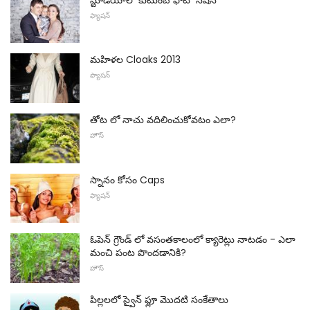
ఫ్యాషన్
మహిళల Cloaks 2013
ఫ్యాషన్
తోట లో నాచు వదిలించుకోవటం ఎలా?
హౌస్
స్నానం కోసం Caps
ఫ్యాషన్
ఓపెన్ గ్రౌండ్ లో వసంతకాలంలో క్యారెట్లు నాటడం - ఎలా
మంచి పంట పొందడానికి?
హౌస్
పిల్లలలో స్వైన్ ఫ్లూ మొదటి సంకేతాలు