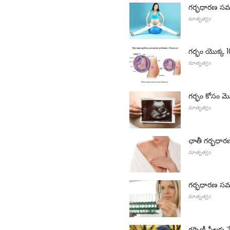
గర్భధారణ సమ
మాతృత్వం
గర్భం యొక్క 
మాతృత్వం
గర్భం కోసం మొ
మాతృత్వం
ఛాతీ గర్భధా
మాతృత్వం
గర్భధారణ సమ
మాతృత్వం
గర్భిణీ స్త్రీ