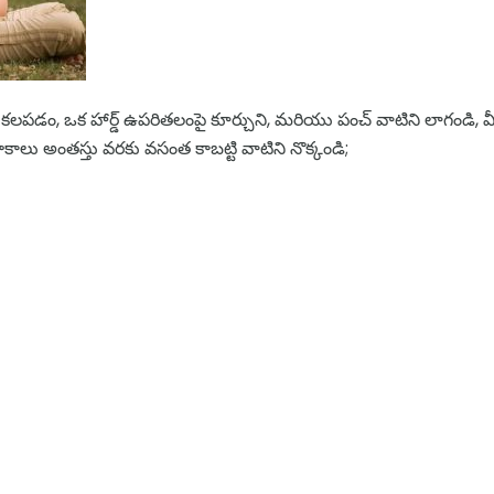
కలపడం, ఒక హార్డ్ ఉపరితలంపై కూర్చుని, మరియు పంచ్ వాటిని లాగండి,
ు అంతస్తు వరకు వసంత కాబట్టి వాటిని నొక్కండి;