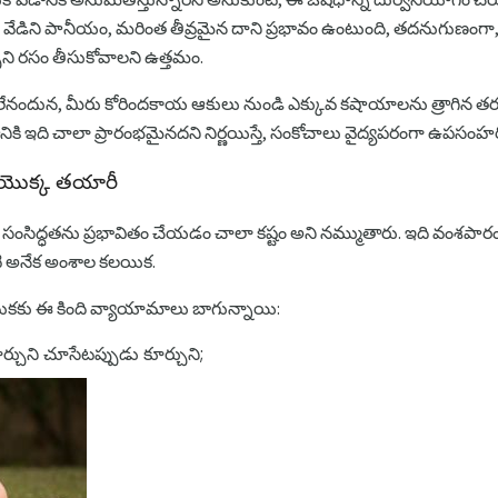
వేడిని పానీయం, మరింత తీవ్రమైన దాని ప్రభావం ఉంటుంది, తదనుగుణంగా
చని రసం తీసుకోవాలని ఉత్తమం.
 లేనందున, మీరు కోరిందకాయ ఆకులు నుండి ఎక్కువ కషాయాలను త్రాగిన తరు
్వటానికి ఇది చాలా ప్రారంభమైనదని నిర్ణయిస్తే, సంకోచాలు వైద్యపరంగా ఉప
 యొక్క తయారీ
సంసిద్ధతను ప్రభావితం చేయడం చాలా కష్టం అని నమ్ముతారు. ఇది వంశపారం
ంటి అనేక అంశాల కలయిక.
టుకకు ఈ కింది వ్యాయామాలు బాగున్నాయి:
్చుని చూసేటప్పుడు కూర్చుని;