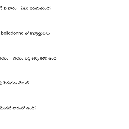
25 వ వారం - ఏమి జరుగుతుంది?
 belladonna తో కొవ్వొత్తులను
లకు భయం - భయం పెద్ద కళ్ళు కలిగి ఉంది
వు పెరుగుట టేబుల్
ంగ్ మొదటి వారంలో ఉంది?