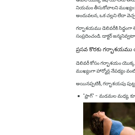
నియమం తీసుకోవాలని ముఖ్యం: 
అందువలన, ఒక చల్లని లేదా వెచ్
గర్భాశయము డెలివరీకి సిద్ధంగా
సంప్రదించండి. డాక్టర్ జన్మనివ
ప్రసవ కొరకు గర్భాశయము
డెలివరీ కోసం గర్భాశయం యొక్క 
ముఖ్యంగా హార్మోన్ల నేపథ్యం వ
అయినప్పటికీ, గర్భాశయపు పుట్
"ఫ్రాగ్" - మడమల మధ్య, కూర