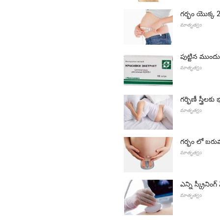
గర్భం యొక్క 
మాతృత్వం
పుట్టిన ముందు
మాతృత్వం
గర్భిణీ స్త్రీ
మాతృత్వం
గర్భం లో బరు
మాతృత్వం
ఎన్ని స్క్రీని
మాతృత్వం