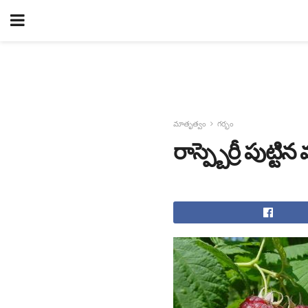
మాతృత్వం
గర్భం
రాస్ప్బెర్రీ పుట్