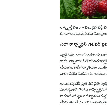
రాస్ప్బెర్రీ నిజంగా విలువైన బెర
కూడా ఆకులు మరియు ముక్కలు
ఎలా రాస్ప్బెర్రీస్ డెలివరీ ప్
పుట్టిన ముందు కోరిందకాయ ఆకుల
కాదు. వాస్తవానికి టీ లో ఉడకబ
చేయదు, కానీ గర్భాశయం యొక్క 
వారం వరకు మేడిపండు ఆకులు ఒక 
అయినప్పటికీ, ప్రతి జీవి ప్రతి 
సందర్భంలో, మేము రాస్ప్బెర్రీస్
కారణమయ్యే ఒక మార్గమని గుర్తుంచ
వేగవంతం చేయడానికి అనుమతిస్