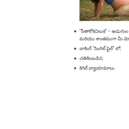
"సీతాకోకచిలుక" - అడుగుల 
మరియు శాంతముగా మీ మోకాల
వాకింగ్ "సింగిల్ ఫైల్" లో;
చతికిలబడిన;
కెగెల్ వ్యాయామాలు.