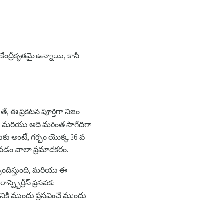
 కేంద్రీకృతమై ఉన్నాయి, కానీ
, ఈ ప్రకటన పూర్తిగా నిజం
యవు మరియు అది మరింత సాగేదిగా
కు అంటే, గర్భం యొక్క 36 వ
కోవడం చాలా ప్రమాదకరం.
స్పందిస్తుంది, మరియు ఈ
ప్బెర్రీస్ ప్రసవకు
డానికి ముందు ప్రసవించే ముందు