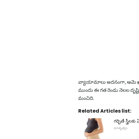
వ్యాయామాలు అదనంగా, ఆమె ఖచ్చి
ముందు ఈ గత రెండు నెలల దృష్టి చ
మంచిది.
Related Articles list:
గర్భిణీ స్త్రీలక
మాతృత్వం