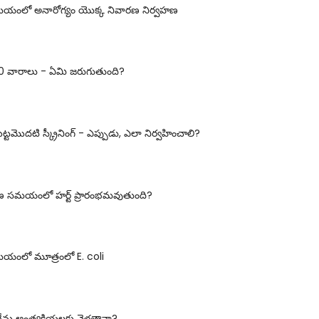
యంలో అనారోగ్యం యొక్క నివారణ నిర్వహణ
10 వారాలు - ఏమి జరుగుతుంది?
ట్టమొదటి స్క్రీనింగ్ - ఎప్పుడు, ఎలా నిర్వహించాలి?
రణ సమయంలో హర్ట్ ప్రారంభమవుతుంది?
యంలో మూత్రంలో E. coli
లకు నేను అంత్యక్రియలకు వెళతానా?