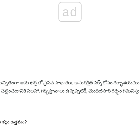
ad
తంగా ఆమె భర్త తో ప్రసవ సాధారణ, అసురక్షిత సెక్స్ కోసం గర్భాశయము సిద
ెల్లించటానికి సలహా. గర్భస్రావాలు ఉన్నప్పటికీ, మొదటిసారి గర్భం గమనిస్తున
ు ఏ కట్టు ఉత్తమం?