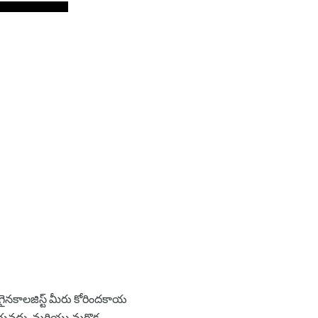
 గైనకాలజిస్ట్ మీరు కోరిందకాయ
ేయవద్దు. మరియు మరొక