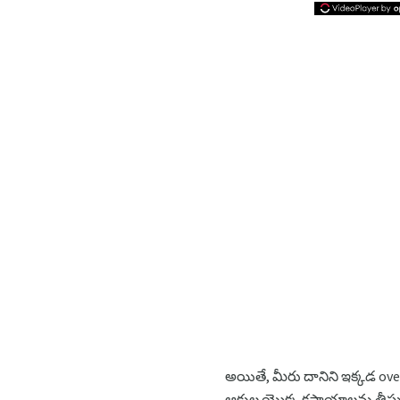
అయితే, మీరు దానిని ఇక్కడ overd
ఆకుల యొక్క కషాయాలను తీసుకో