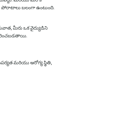
, పోరాటాలు బలంగా ఉంటుంది.
వాత, మీరు ఒక వైద్యుడిని
సంహరించబడతాయి.
పర్యత మరియు ఆరోగ్య స్థితి,