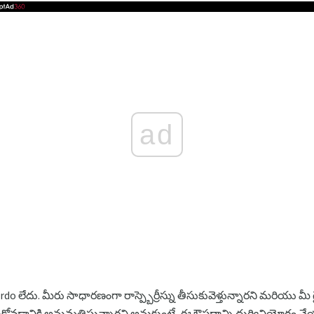
ad
o లేదు. మీరు సాధారణంగా రాస్ప్బెర్రీస్ను తీసుకువెళ్తున్నారని మరియు మీ
వడానికి అనుమతిస్తున్నారని అనుకుంటే, ఈ ఔషధాన్ని దుర్వినియోగం చ