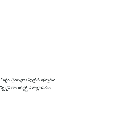
్ధం. వైద్యులు పుట్టిన ఇవ్వడం
్న గైనకాలజిస్ట్తో మాట్లాడడం