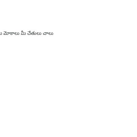
 మీ మోకాలు మీ చేతులు చాలు