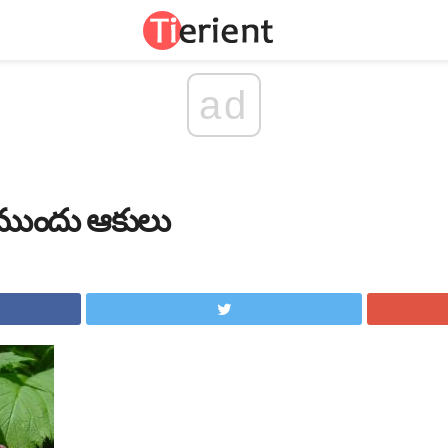
ad
టిన ముందు ఆకులు