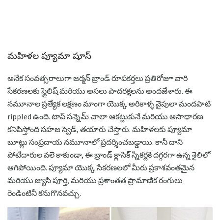
మహిళల ప్యూమా షూస్
అనేక సంవత్సరాలుగా జర్మన్ బ్రాండ్ రూపకర్తలు ప్రతిరోజూ వారి
సేకరణలకు స్టైలిష్ మరియు అసలు పాదరక్షలను అందజేశారు. ఈ
నమూనాల ప్రత్యేక లక్షణం మాంగా యొక్క అరికాళ్ళ వైపులా మందపాటి
rippled ఉంది. టాప్ సన్నెమ్ చాలా ఆకట్టుకునే మరియు అసాధారణ
కనిపిస్తోంది సహజ స్వెడ్, తయారు చేస్తారు. మహిళలకు ప్యూమా
బూట్లు సంప్రదాయ నమూనాలో ప్రదర్శించబడ్డాయి. కానీ దాని
పోటీదారుల వలె కాకుండా, ఈ బ్రాండ్ క్లాసిక్ స్నీకర్లకి దగ్గరగా ఉన్న శైలిలో
ఆగిపోయింది. ప్యూమా యొక్క సేకరణలలో మీరు ప్రకాశవంతమైన
మరియు జ్యుసి పూర్తి, మరియు ప్రశాంతత ప్రామాణిక రంగులు
రెండింటినీ కనుగొనవచ్చు.