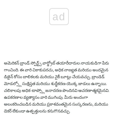
ad
అమెరికన్ బ్రాండ్ స్పోర్ట్స్ వార్డ్రోబ్ తయారీదారుల నాయకుడిగా పేరు
గాంచింది. ఈ వారి చికాకుపరచు, అధిక నాణ్యత మరియు అందమైన
డిజైన్ కోసం బాలికలకు మరియు నైకీ బూట్లు చేయవచ్చు. బ్రాండెడ్
మోడల్స్లో సంక్షిప్తత మరియు శుద్ధీకరణ యొక్క జాడలు ఉన్నాయి.
చలికాలపు అధిక-టాప్స్లో జనాదరణ పొందినవి ఆచరణాత్మకమైనవి.
ఉపకరణాల వ్యత్యాసం వారి ముగింపు. మీరు అందంగా
అలంకరించబడిన మరియు ప్రకాశవంతమైన సంస్కరణను, మరియు
డెకర్ లేకుండా ఉత్పత్తులను కనుగొనవచ్చు.