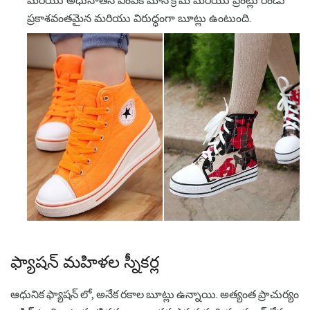
మరియు అధునాతన ఎంపిక మోనోక్రోమ్ మరియు ప్రింట్లు రెండు
ప్రకాశవంతమైన మరియు విరుద్ధంగా బూట్లు ఉంటుంది.
ఫ్యాషన్ మహిళల స్నీకర్ల
ఆధునిక ఫ్యాషన్ లో, అనేక రకాల బూట్లు ఉన్నాయి. అత్యంత ప్రాచుర్యం