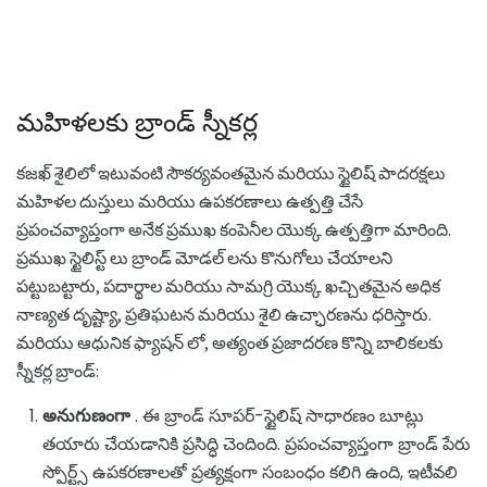
మహిళలకు బ్రాండ్ స్నీకర్ల
కజఖ్ శైలిలో ఇటువంటి సౌకర్యవంతమైన మరియు స్టైలిష్ పాదరక్షలు
మహిళల దుస్తులు మరియు ఉపకరణాలు ఉత్పత్తి చేసే
ప్రపంచవ్యాప్తంగా అనేక ప్రముఖ కంపెనీల యొక్క ఉత్పత్తిగా మారింది.
ప్రముఖ స్టైలిస్ట్ లు బ్రాండ్ మోడల్ లను కొనుగోలు చేయాలని
పట్టుబట్టారు, పదార్థాల మరియు సామగ్రి యొక్క ఖచ్చితమైన అధిక
నాణ్యత దృష్ట్యా, ప్రతిఘటన మరియు శైలి ఉచ్ఛారణను ధరిస్తారు.
మరియు ఆధునిక ఫ్యాషన్ లో, అత్యంత ప్రజాదరణ కొన్ని బాలికలకు
స్నీకర్ల బ్రాండ్:
అనుగుణంగా
. ఈ బ్రాండ్ సూపర్-స్టైలిష్ సాధారణం బూట్లు
తయారు చేయడానికి ప్రసిద్ధి చెందింది. ప్రపంచవ్యాప్తంగా బ్రాండ్ పేరు
స్పోర్ట్స్ ఉపకరణాలతో ప్రత్యక్షంగా సంబంధం కలిగి ఉంది, ఇటీవలి