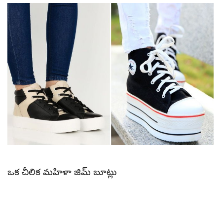
ఒక చీలిక మహిళా జిమ్ బూట్లు