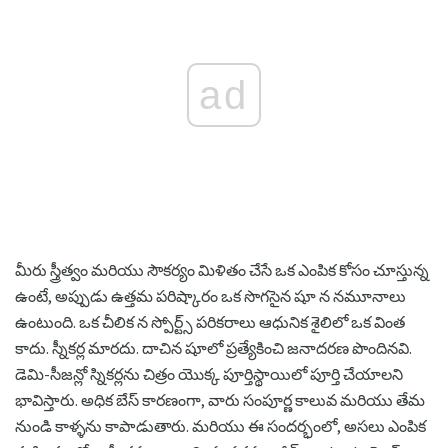
ad
మీరు స్త్రీత్వం మరియు సౌకర్యం మిళితం చేసే ఒక ఎంపిక కోసం చూస్తున్న
ఉంటే, అప్పుడు ఉత్తమ పరిష్కారం ఒక సొగసైన షూ న నమూనాలు
ఉంటుంది. ఒక చీలిక న స్పోర్ట్స్ పరికరాలు ఆధునిక శైలిలో ఒక వింత
కాదు. స్నీకర్ల మారదు. దాచిన షూలో ప్రత్యేకించి జనాదరణ పొందినవి.
డెమి-సీజన్లో స్నికర్లను చిత్రం యొక్క పూర్తిస్థాయిలో పూర్తి చేయాలని
భావిస్తారు. అధిక బేస్ కారణంగా, వారు సంపూర్ణ కాలువ మరియు తేమ
నుండి కాళ్ళను కాపాడుతారు. మరియు ఈ సందర్భంలో, అసలు ఎంపిక