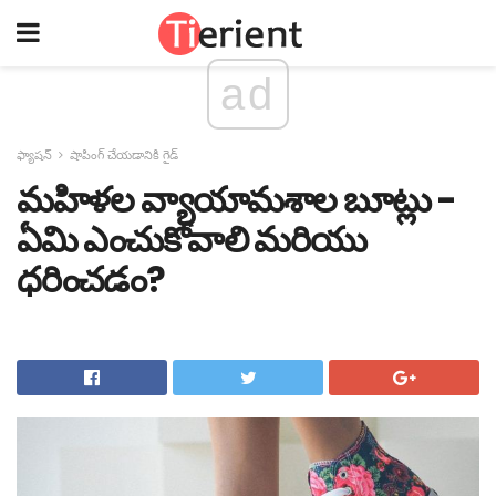
ad
ఫ్యాషన్
షాపింగ్ చేయడానికి గైడ్
మహిళల వ్యాయామశాల బూట్లు -
ఏమి ఎంచుకోవాలి మరియు
ధరించడం?