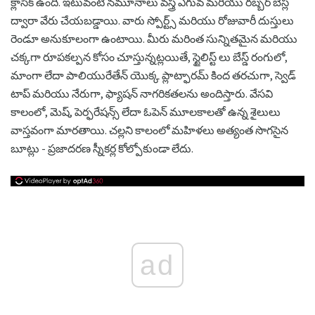
క్లాసిక్ ఉంది. ఇటువంటి నమూనాలు వస్త్ర ఎగువ మరియు రబ్బర్ బేస్ల
ద్వారా వేరు చేయబడ్డాయి. వారు స్పోర్ట్స్ మరియు రోజువారీ దుస్తులు
రెండూ అనుకూలంగా ఉంటాయి. మీరు మరింత సున్నితమైన మరియు
చక్కగా రూపకల్పన కోసం చూస్తున్నట్లయితే, స్టైలిస్ట్ లు బేస్డ్ రంగులో,
మాంగా లేదా పాలియురేతేన్ యొక్క ప్లాట్ఫారమ్ కింద తరచుగా, స్వెడ్
టాప్ మరియు నేరుగా, ఫ్యాషన్ నాగరికతలను అందిస్తారు. వేసవి
కాలంలో, మెష్, పెర్ఫరేషన్స్ లేదా ఓపెన్ మూలకాలతో ఉన్న శైలులు
వాస్తవంగా మారతాయి. చల్లని కాలంలో మహిళలు అత్యంత సొగసైన
బూట్లు - ప్రజాదరణ స్నీకర్ల కోల్పోకుండా లేదు.
ad