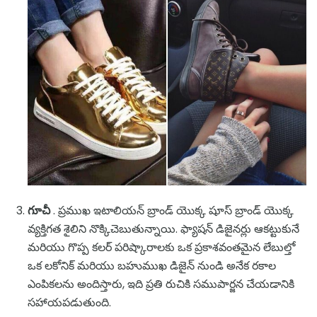
గూచీ
. ప్రముఖ ఇటాలియన్ బ్రాండ్ యొక్క షూస్ బ్రాండ్ యొక్క
వ్యక్తిగత శైలిని నొక్కిచెబుతున్నాయి. ఫ్యాషన్ డిజైనర్లు ఆకట్టుకునే
మరియు గొప్ప కలర్ పరిష్కారాలకు ఒక ప్రకాశవంతమైన లేబుల్తో
ఒక లకోనిక్ మరియు బహుముఖ డిజైన్ నుండి అనేక రకాల
ఎంపికలను అందిస్తారు, ఇది ప్రతి రుచికి సముపార్జన చేయడానికి
సహాయపడుతుంది.