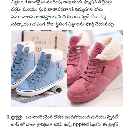
చిత్రం ఒక అందమైన ముగింపు అవుతుంది. ఫ్యాషన్ డిజైనర్లు
వర్షపు మరియు స్లుష్ వాతావరణానికి నమ్మదగిన తోలు
నమూనాలను అందిస్తాయి, మరియు ఒక స్వెడ్ లేదా వస్త్ర
పరిష్కారం ఒక ఎండ రోజు స్త్రీలింగ చిత్రాలను పూర్తి చేయవచ్చు.
ట్రాక్టర్లు
. ఒక నాగరీకమైన ధోరణి ఉండిపోయింది మరియు స్పిరిట్
టాప్ తో చాలా శ్రావ్యంగా కలిపి ఉన్న rippled ఏకైకది. ఈ ట్రాక్టర్