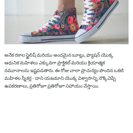
అనేక రకాల స్టైలిష్ మరియు అందమైన బూట్లు, ఫ్యాషన్ యొక్క
ఆధునిక మహిళలు ఎక్కువగా ప్రాక్టికల్ మరియు క్రియాత్మక
నమూనాలను ఇష్టపడతారు. ఈ రోజు చాలా ప్రాచుర్యం పొందిన ఒకటి
మహిళల స్నీకర్ల - దాని యజమాని యొక్క విశ్వాసాన్ని నొక్కిచెప్పే
ఉపకరణాలు, ప్రతిరోజూ ప్రతిరోజూ సహాయం చేస్తాయి.