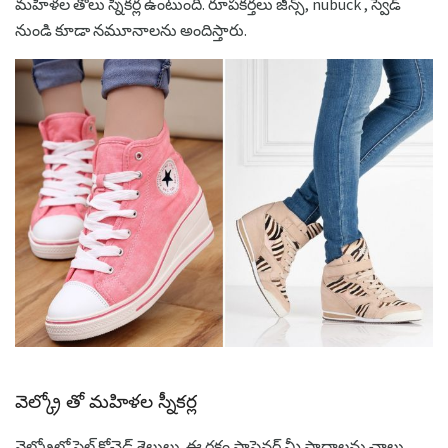
మహిళల తోలు స్నీకర్ల ఉంటుంది. రూపకర్తలు జీన్స్, nubuck , స్వెడ్
నుండి కూడా నమూనాలను అందిస్తారు.
వెల్క్రో తో మహిళల స్నీకర్ల
వెల్క్రోలో స్టైల్ క్రోచెడ్ శైలులు. ఈ రకం ఫాస్టెనర్ మీ పాదాలను చాలు