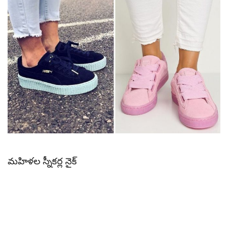
మహిళల స్నీకర్ల నైక్