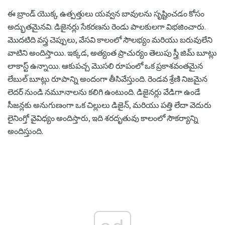
ఈ బ్రాండ్ యొక్క ఉత్పత్తులు యవ్వన బావులను సృష్టించడం కోసం
అద్భుతమైనవి. డిజైనర్లు సేకరణను రెండు పాలకులగా విభజించారు.
మొదటిది వస్త్ర చెప్పులు, వేసవి కాలంలో సౌలభ్యం మరియు బరువులేని
వాటిని అందిస్తాయి. ఇక్కడ, అత్యంత ప్రాచుర్యం తెలుపు స్త్రీ జిమ్ బూట్లు
లాకాస్ట్ ఉన్నాయి. ఆకుపచ్చ మొసలి రూపంలో ఒక ప్రకాశవంతమైన
లేబుల్ బూట్లు రూపాన్ని అందంగా తీసివేస్తుంది. రెండవ శ్రేణి నిజమైన
లెదర్ నుండి నమూనాలను కలిగి ఉంటుంది. డిజైనర్లు వేడిగా ఉండే
సీజన్లకు అనుగుణంగా ఒక చిల్లులు డిజైన్, మరియు పత్తి లేదా వెదురు
లైనింగ్తో వైవిధ్యం అందిస్తారు, ఇది శరదృతువు కాలంలో సౌకర్యాన్ని
అందిస్తుంది.