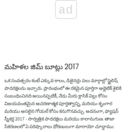
ad
మహిళల జిమ్ బూట్లు 2017
ఒక సంవత్సరం కంటే ఎక్కువ కాలం, డిజైనర్లు పలు మార్గాల్లో స్టైలిష్
పాదరక్షలను ఇచ్చారు. ప్రారంభంలో ఈ రకమైన పూర్తిగా అథ్లెటిక్ శైలికి
సంబంధించినది అయినప్పటికీ, నేడు మీరు క్లాసిక్ విల్లు కోసం
విజయవంతమైన ఆచరణాత్మక పూర్తత్వాన్ని, మరియు శృంగార
మరియు అసలైన గోయల్ కోసం కనుగొనవచ్చు. అదనంగా, ఫ్యాషన్
స్నీకర్ల 2017 - సార్వత్రిక పాదరక్షలు మరియు కాలానుగుణ. తాజా
సేకరణలలో ఏ పరిష్కారాలు ధోరణులుగా మారాయో చూద్దాము: