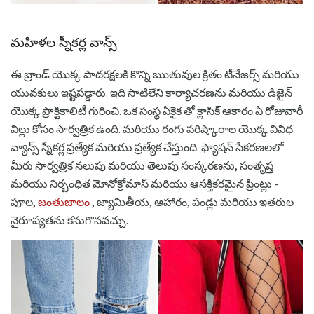
మహిళల స్నీకర్ల వాన్స్
ఈ బ్రాండ్ యొక్క పాదరక్షలకి కొన్ని ఋతువుల క్రితం టీనేజర్స్ మరియు
యువకులు ఇష్టపడ్డారు. ఇది సాటిలేని కార్యాచరణను మరియు డిజైన్
యొక్క ప్రాక్టికాలిటీ గురించి. ఒక సంస్థ ఏకైక తో క్లాసిక్ ఆకారం ఏ రోజువారీ
విల్లు కోసం సార్వత్రిక ఉంది. మరియు రంగు పరిష్కారాల యొక్క వివిధ
వ్యాన్స్ స్నీకర్ల ప్రత్యేక మరియు ప్రత్యేక చేస్తుంది. ఫ్యాషన్ సేకరణలలో
మీరు సార్వత్రిక నలుపు మరియు తెలుపు సంస్కరణను, సంతృప్త
మరియు నిర్బంధిత మోనోక్రోమాస్ మరియు ఆసక్తికరమైన ప్రింట్లు -
పూల,
జంతుజాలం
, జ్యామితీయ, ఆహారం, పండ్లు మరియు ఇతరుల
నైరూప్యతను కనుగొనవచ్చు.