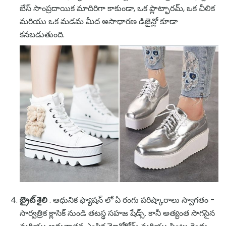
బేస్ సాంప్రదాయిక మాదిరిగా కాకుండా, ఒక ప్లాట్ఫారమ్, ఒక చీలిక
మరియు ఒక మడమ మీద అసాధారణ డిజైన్లో కూడా
కనబడుతుంది.
బ్రైట్ శైలి
. ఆధునిక ఫ్యాషన్ లో ఏ రంగు పరిష్కారాలు స్వాగతం -
సార్వత్రిక క్లాసిక్ నుండి తటస్థ సహజ షేడ్స్. కానీ అత్యంత సొగసైన