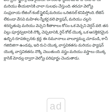
మరియు తీయటానికి చాలా సులభం చేస్తుంది. తరచూ వెల్క్రో
సంప్రదాయ లేజింగ్ కంటే స్టైలిష్ మరియు ఒరిజినల్ కనిపిస్తోంది. లేజెస్
లేకుండా వేసవి మహిళల స్నీకర్ల వలె ఫ్యాషన్, మరియు చల్లని
శరదృతువు మరియు వెచ్చని శీతాకాలం కోసం ఒక వెచ్చని వెర్షన్ వలె. తన
విల్లు పూర్తవ్వటానికి నొక్కి చెప్పటానికి, రైన్ కోట్ యొక్క ఒక ఆసక్తికరమైన
ఉబ్బిన రూపకల్పనకు శ్రద్ద. ఈ నమూనాలు వాల్యూమ్ను చూడండి, కానీ
గజిబిజిగా ఉండవు, ఇది రుచి యొక్క వాస్తవికతను మరియు ఫ్యాషన్
యొక్క వాస్తవికతను నొక్కి చెబుతుంది. వస్త్రం మరియు వస్త్రాలు యొక్క
క్లాసిక్ మోడల్ల ద్వారా వెల్క్రో పరిపూర్ణం చెందుతాడు.
ad