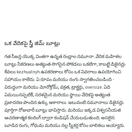
ఒక వేదికపై స్త్రీ జిమ్ బూట్లు
గత సీజన్ల యొక్క వింతగా ఉన్నత రంధ్రాల నమూనా. వేదిక మహిళల
బూట్లు సేకరణలు అత్యంత సొగసైన పోకడలు ఒకటిగా, కాబట్టి డిజైనర్లు
కేవలం kezhualnyh ఉపకరణాలు కోసం ఒక వివరాలు ఉపయోగించి
సహాయం కాలేదు. ఏ రూపం మరియు రంగు స్వాగతించబడింది -
విరుద్దంగా మరియు మోనోక్రోమ్, వక్రత, ట్రాక్టర్లు, oversize. ఏది
ఏమయినప్పటికీ, సరళమైన మరియు స్థాయి వేదికపై అత్యంత
ప్రజాదరణ పొందిన ఉక్కు ఆకారాలు. ఇటువంటి నమూనాలు డిజైనర్లు
పూర్తిగా రోజువారీ బూట్లు భావిస్తారు. మరియు ఇక్కడ విశ్వసనీయత
ఆచరణాత్మక కలరింగ్ ద్వారా కండిషన్ చేయబడుతుంది. అసలైన
బూడిద రంగు, గోధుమ మరియు నల్ల స్నీకర్ల కోసం బాలికలు అయ్యారు.