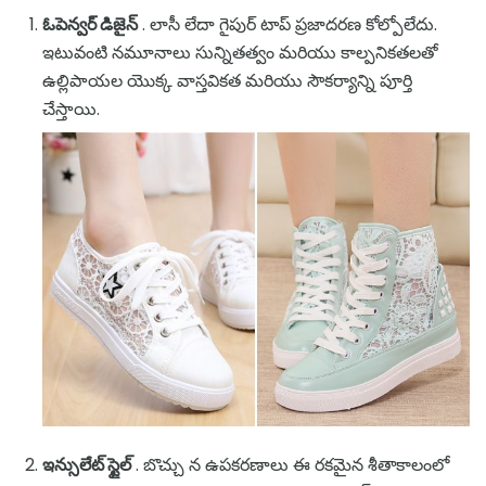
ఓపెన్వర్ డిజైన్
. లాసీ లేదా గైపుర్ టాప్ ప్రజాదరణ కోల్పోలేదు.
ఇటువంటి నమూనాలు సున్నితత్వం మరియు కాల్పనికతలతో
ఉల్లిపాయల యొక్క వాస్తవికత మరియు సౌకర్యాన్ని పూర్తి
చేస్తాయి.
ఇన్సులేట్ స్టైల్
. బొచ్చు న ఉపకరణాలు ఈ రకమైన శీతాకాలంలో