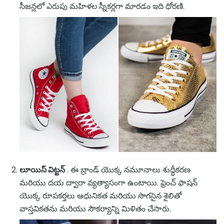
సీజన్లలో ఎరుపు మహిళల స్నీకర్లగా మారడం ఇది ధోరణి.
లూయిస్ విట్టన్
. ఈ బ్రాండ్ యొక్క నమూనాలు శుద్ధీకరణ
మరియు దయ ద్వారా వ్యత్యాసంగా ఉంటాయి. ఫ్రెంచ్ ఫాషన్
యొక్క రూపకర్తలు ఆధునికత మరియు సొగసైన శైలితో
వాస్తవికతను మరియు సౌకర్యాన్ని మిళితం చేసారు.