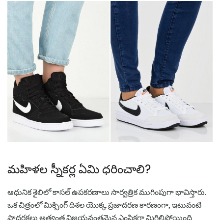
మహిళల స్నీకర్ల ఏమి ధరించాలి?
ఆధునిక శైలిలో కాసల్ ఉపకరణాలు సార్వత్రిక ముగింపుగా భావిస్తారు.
ఒక చిత్రంలో మిక్సింగ్ దిశల యొక్క ప్రజాదరణ కారణంగా, ఇటువంటి
పాదరక్షలు అత్యంత విజయవంతమైన ఎంపికగా మిగిలిపోయింది