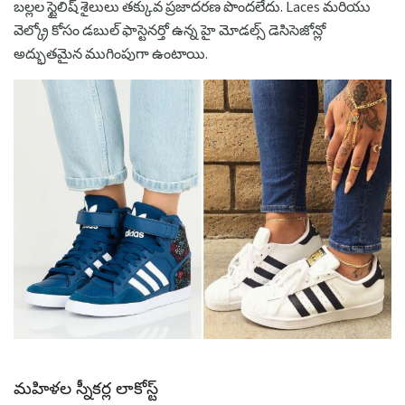
బల్లల స్టైలిష్ శైలులు తక్కువ ప్రజాదరణ పొందలేదు. Laces మరియు
వెల్క్రో కోసం డబుల్ ఫాస్టెనర్తో ఉన్న హై మోడల్స్ డెసిసెజోన్లో
అద్భుతమైన ముగింపుగా ఉంటాయి.
మహిళల స్నీకర్ల లాకోస్ట్