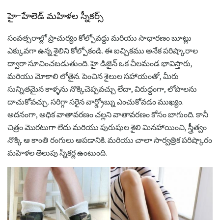
హై-హేలెడ్ మహిళల స్నీకర్స్
సంవత్సరాల్లో ప్రాచుర్యం కోల్పోవద్దు మరియు సాధారణం బూట్లు
ఎక్కువగా ఉన్న శైలిని కోల్పోకండి. ఈ ఐచ్చికము అనేక పరిష్కారాల
ద్వారా సూచించబడుతుంది. హై డిజైన్ ఒక చీలమండ భావిస్తారు,
మరియు మోకాలి లోతైన. పెంచిన శైలుల సహాయంతో, మీరు
సున్నితమైన కాళ్ళను నొక్కిచెప్పవచ్చు లేదా, విరుద్దంగా, లోపాలను
దాచుకోవచ్చు. సరిగ్గా సరైన వార్డ్రోబ్ను ఎంచుకోవడం ముఖ్యం.
అదనంగా, అధిక వాతావరణం చల్లని వాతావరణం కోసం బాగుంది. కానీ
చిత్రం మొరటుగా లేదు మరియు పురుషుల శైలి మినహాయించి, స్త్రీత్వం
నొక్కి ఆ కాంతి రంగులు ఆపడానికి. మరియు చాలా సార్వత్రిక పరిష్కారం
మహిళల తెలుపు స్నీకర్ల ఉంటుంది.