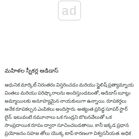
ad
మహిళల స్నీకర్ల ఆడిడాస్
ఆధునిక మార్కెట్ నిరంతరం విస్తరించడం మరియు స్టైలిష్ ప్రత్యామ్నాయ
వింతలు మరియు పరిష్కారాలను అందిస్తుండటంతో, ఆడిడాస్ బూట్లు
అమ్మాయిలకు అనూహ్యమైన నాయకులుగా ఉన్నాయి. రూపకర్తలు
అనేక రూపకల్పన ఎంపికలు అందిస్తారు. అత్యంత ప్రసిద్ధ సూపర్ స్టార్
లైన్. ఇటువంటి నమూనాలు ఒక గుండ్రని బొటనవేలుతో ఒక
సాంప్రదాయిక రూపం ద్వారా సూచించబడతాయి. కానీ ఇక్కడ ప్రధాన
ప్రయోజనం సహజ తోలు యొక్క టాప్ కారణంగా విశ్వసనీయత. అధిక