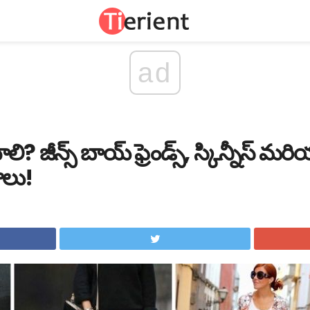
ad
లి? జీన్స్ బాయ్ ఫ్రెండ్స్, స్కిన్నీస్ మ
ాలు!