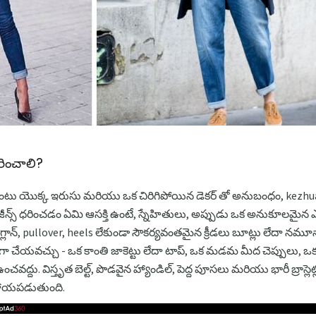
ధరించాలి?
ంటు యొక్క ఇరుసు మరియు ఒక చిరిగిపోయిన డెకర్ తో అనుబంధం, kezhualn
న్స్ ధరించడం ఏమి ఆసక్తి ఉంటే, స్నేహితులు, అప్పుడు ఒక అనుకూలమైన 
 రాగ్లాన్, pullover, heels లేకుండా సౌకర్యవంతమైన క్రీడలు బూట్లు లేదా నమ
ా చేయవచ్చు - ఒక కాంతి జాకెట్టు లేదా టాప్, ఒక మడమ మీద చెప్పులు, ఒక క
ద్దు. విస్తృత బెల్ట్, పొడవైన హ్యాండిల్, పెద్ద పూసలు మరియు భారీ బ్రాస్లెట్లో
కి సహాయపడుతుంది.