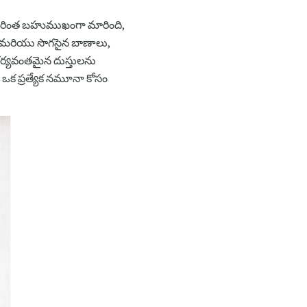
కం మరింత బహుముఖంగా మారింది,
ార మరియు సొగసైన బాణాలు,
సౌకర్యవంతమైన దుస్తులను
ి ఒక ప్రత్యేక నమూనా కోసం