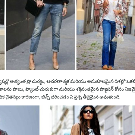
ాషన్లో అత్యంత ప్రాచుర్యం, ఆచరణాత్మక మరియు అనుకూలమైన దిశల్లో ఒకటిగా
పాటు, ప్యాంట్ చురుకుగా మరియు శక్తివంతమైన ఫ్యాషన్ కోసం నిజమైన భ
క చైతన్యం కారణంగా, జీన్స్ ధరించడం ఏ ప్రశ్న తీవ్రమైన అవుతుంది.