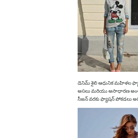
డెనిమ్ శైలి ఆధునిక మహిళల ఫ్య
అసలు మరియు అసాధారణ అంశాలను 
సీజన్ వరకు ఫ్యాషన్ పోకడలు అధి