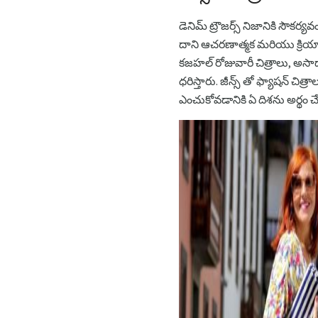
డెనిమ్ ట్రౌజర్స్ నిజానికి సౌ
దాని ఆచరణాత్మక మరియు క్రియా
కజహల్ రోజువారీ చిత్రాలు, అసాధా
ధరిస్తారు. జీన్స్ తో ఫ్యాషన్ 
ఎంచుకోవడానికి ఏ దిశను అర్థం చే