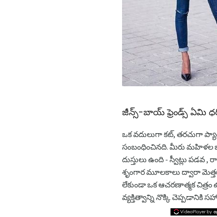
జీన్స్-బాయ్ ఫ్రెండ్స్ ఏమి 
ఒక వదులుగా కట్, తరచుగా ప్యా
సంబంధించినది. మీరు మహిళల జీ
దుస్తులు ఉంది - స్వీట్లు పడవ ,
శృంగార మూలకాలు ద్వారా మెత్తగ
లేకుండా ఒక ఆచరణాత్మక చిత్రం ఉంచవ
వ్యక్తిత్వాన్ని నొక్కి చెప్పడాని