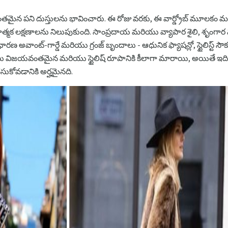
కర్యవంతమైన పని దుస్తులను భావించారు. ఈ రోజు వరకు, ఈ వార్డ్రోబ్ మూల
త్మక లక్షణాలను నిలుపుకుంది. సాంప్రదాయ మరియు వ్యాపార శైలి, శృంగ
రణ అవాంట్-గార్డే మరియు గ్రంజ్ బృందాలు - ఆధునిక ఫ్యాషన్లో, స్టైలిస్ట్ 
చిత్రాలు విజయవంతమైన మరియు స్టైలిష్ రూపానికి కీలాగా మారాయి, అయితే ఇద
సుకోవడానికి అర్హమైనది.