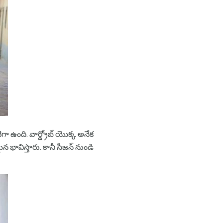
 ఉంది. వార్డ్రోబ్ యొక్క అనేక
ావిస్తారు. కానీ సీజన్ నుండి