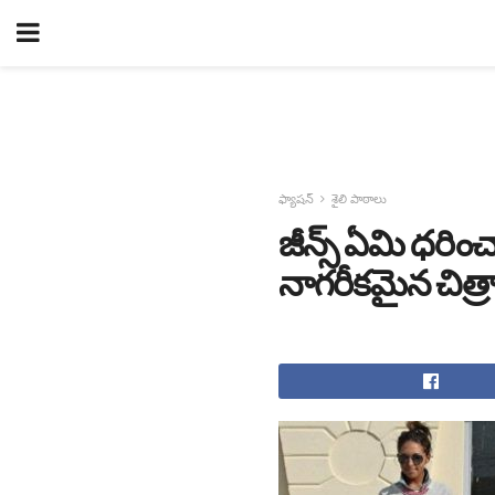
ఫ్యాషన్
శైలి పాఠాలు
జీన్స్ ఏమి ధరించా
నాగరీకమైన చిత్ర