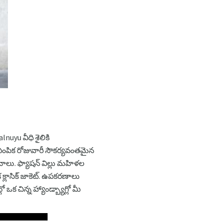
uyu వీధి శైలికి
ఎంపిక రోజువారీ సౌకర్యవంతమైన
ూనాలు. ఫ్యాషన్ విల్లు మహిళల
్లాసిక్ జాకెట్. ఉపకరణాలు
 ఒక చిన్న హ్యాండ్బ్యాగ్లో మీ