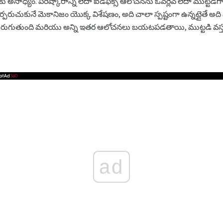
అసాధ్యం. పరిష్కారాన్ని లేదా ఐడిఫిక్స్ ఆలోచనను ఓవర్లేవ్ లేదా ముట్టడిగా 
రుచుకునే మెకానిజం యొక్క విశేషణం, అది చాలా స్పష్టంగా ఉన్నట్లైతే అది వ్
తిరుగుతుంది మరియు అన్ని ఇతర ఆలోచనలు బయటపడతాయి, ముట్టడి వస్తువ
ad