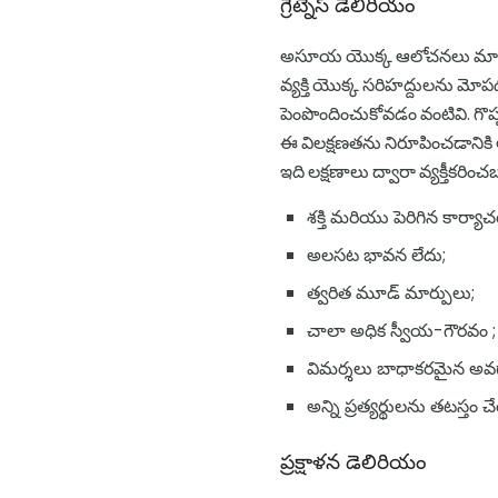
గ్రేట్నెస్ డెలిరియం
అసూయ యొక్క ఆలోచనలు మానవ ప్ర
వ్యక్తి యొక్క సరిహద్దులను మో
పెంపొందించుకోవడం వంటివి. గొప్
ఈ విలక్షణతను నిరూపించడానికి 
ఇది లక్షణాలు ద్వారా వ్యక్తీకరిం
శక్తి మరియు పెరిగిన కార్యా
అలసట భావన లేదు;
త్వరిత మూడ్ మార్పులు;
చాలా అధిక స్వీయ-గౌరవం ;
విమర్శలు బాధాకరమైన అ
అన్ని ప్రత్యర్థులను తటస్తం చ
ప్రక్షాళన డెలిరియం