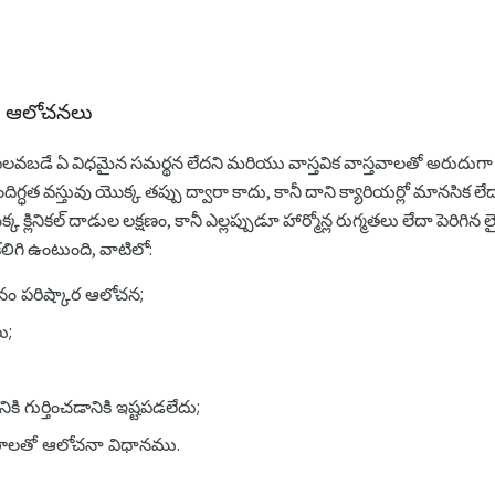
ణ ఆలోచనలు
ని పిలవబడే ఏ విధమైన సమర్థన లేదని మరియు వాస్తవిక వాస్తవాలతో అరుదుగ
గ్ధత వస్తువు యొక్క తప్పు ద్వారా కాదు, కానీ దాని క్యారియర్లో మానసిక ల
క క్లినికల్ దాడుల లక్షణం, కానీ ఎల్లప్పుడూ హార్మోన్ల రుగ్మతలు లేదా పెరిగిన
కలిగి ఉంటుంది, వాటిలో:
ం పరిష్కార ఆలోచన;
ు;
ి గుర్తించడానికి ఇష్టపడలేదు;
ాధారాలతో ఆలోచనా విధానము.