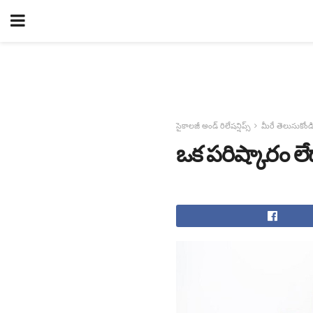
సైకాలజీ అండ్ రిలేషన్షిప్స్
మీరే తెలుసుకోండ
ఒక పరిష్కారం ల