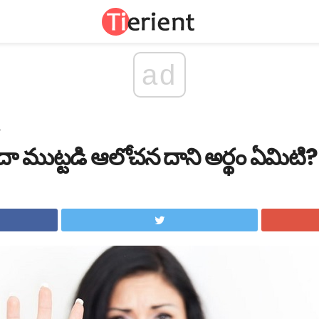
ad
ి
ేదా ముట్టడి ఆలోచన దాని అర్థం ఏమిటి?