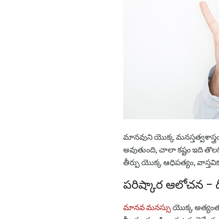
మానవుని యొక్క మనస్తత్వశాస్త్ర
అవుతుంది, చాలా కష్టం ఇది తొలగ
తీర్పు యొక్క ఆధిపత్యం, వాస్తవి
పరిష్కార ఆలోచన - ద
మానవ మనస్సు
యొక్క అత్యంత 