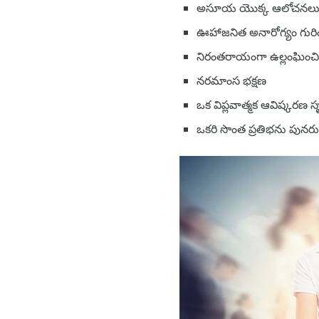
అసూయ యొక్క ఆలోచనలు
ఊహాజనిత అనారోగ్యం గురించి 
నిరంతరాయంగా ఉల్లంఘించిన 
నరమాంస భక్షణ
ఒక విప్లవాత్మక ఆవిష్కరణ సృష
ఒకరి సొంత ప్రతిభను పునరు