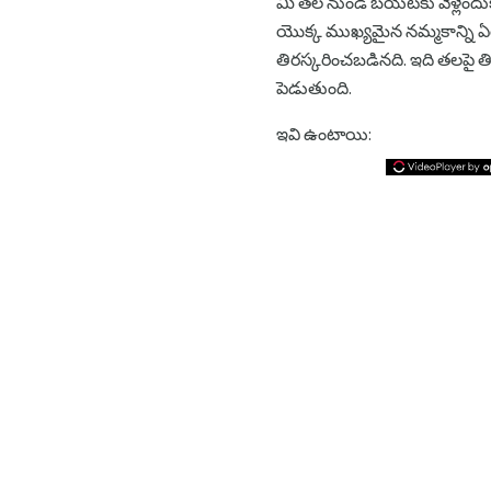
మీ తల నుండి బయటకు వెళ్లేందుకు 
యొక్క ముఖ్యమైన నమ్మకాన్ని ఏర్ప
తిరస్కరించబడినది. ఇది తలపై 
పెడుతుంది.
ఇవి ఉంటాయి: