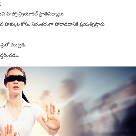
;
హిప్పోన్డ్రియాకల్ ప్రాతినిధ్యాలు;
హక్కుల కోసం నిరంతరంగా పోరాడడానికి ప్రయత్నిస్తారు;
్టితో ముట్టడి;
ద్ధరించడం.