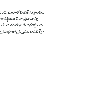
ది. మెలాలోమనిక్ సిద్ధాంతం,
కర్షణలు లేదా ప్రభావాన్ని
 మనిషిని కేంద్రీకరిస్తుంది.
ుపై ఉన్నప్పుడు, ఐడిఫిక్స్ -