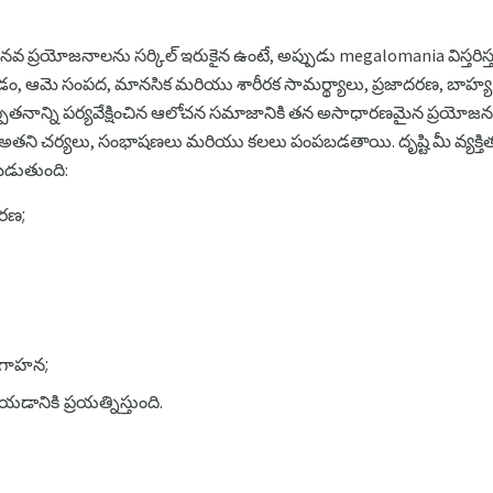
యోజనాలను సర్కిల్ ఇరుకైన ఉంటే, అప్పుడు megalomania విస్తరిస్తుం
పడం, ఆమె సంపద, మానసిక మరియు శారీరక సామర్థ్యాలు, ప్రజాదరణ, బాహ్య ఆ
పతనాన్ని పర్యవేక్షించిన ఆలోచన సమాజానికి తన అసాధారణమైన ప్రయోజనం మీద
అతని చర్యలు, సంభాషణలు మరియు కలలు పంపబడతాయి. దృష్టి మీ వ్యక్తిత్వమ
చబడుతుంది:
చరణ;
వగాహన;
ేయడానికి ప్రయత్నిస్తుంది.