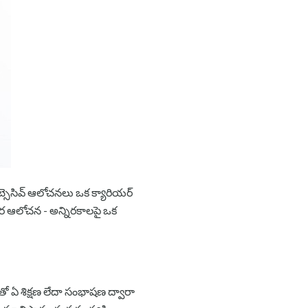
అబ్సెసివ్ ఆలోచనలు ఒక క్యారియర్
కార ఆలోచన - అన్నిరకాలపై ఒక
 ఏ శిక్షణ లేదా సంభాషణ ద్వారా