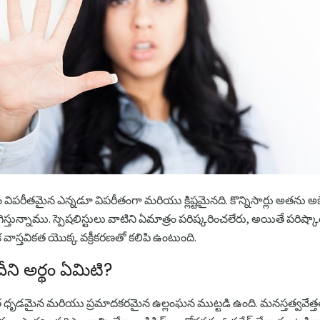
ం విపరీతమైన ఎన్నడూ విపరీతంగా మరియు క్లిష్టమైనది. కొన్నిసార్లు అతను 
ిస్తున్నాము. స్పెషలిస్టులు వాటిని ఏమాత్రం పరిష్కరించలేరు, అయితే పరిష్
క వాస్తవికత యొక్క వక్రీకరణతో కలిపి ఉంటుంది.
ీని అర్థం ఏమిటి?
ధృడమైన మరియు ప్రమాదకరమైన ఉల్లంఘన ముట్టడి ఉంది. మనస్తత్వవేత్తతో