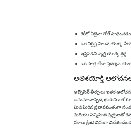
కెరీర్లో ఏదైనా గోల్ సాధించడం
ఒక నిర్దిష్ట విలువ యొక్క సే
ఇష్టపడని వ్యక్తి యొక్క శ్రద్ధ
ఒక పాత్ర లేదా ప్రదర్శన యొక
అతిశయోక్తి ఆలోచనల
అబ్సెసివ్ తీర్పులు ఇతర ఆలో
అనుమానాస్పద, భయముతో కూడుతా
మితిమీరిన ప్రభావవంతంగా సంతృప్త త
మరియు సన్నిహిత వ్యక్తులతో కమ్
రకాలు క్రింది విధంగా విభజించ