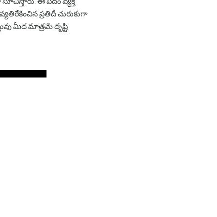
సూచిస్తారు. ఈ పదం వ్యక్తి
యతిరేకించిన ప్రతిదీ చురుకుగా
ు మీద మాత్రమే దృష్టి