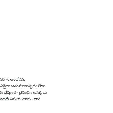
ెరిగిన ఆందోళన,
 ఏదైనా అనుమానాస్పదం లేదా
తం చేస్తుంది - దైనందిన ఆసక్తులు
నలోకి తీసుకుంటారు - వారి