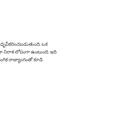
ా ధృవీకరించబడుతుంది. ఒక
ేదా నిరాశ లోపంగా ఉంటుంది. ఇది
 లైంగిక రాజ్యాంగంతో కూడి