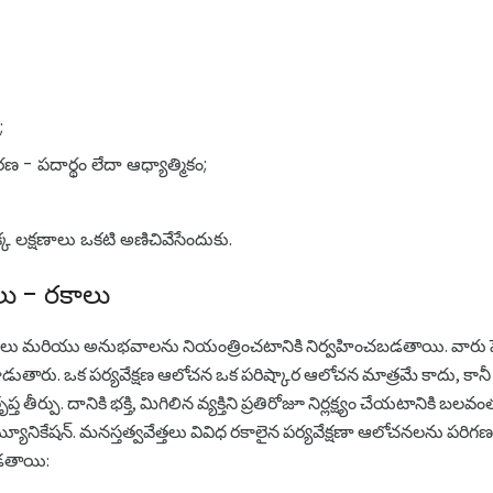
;
కరణ - పదార్థం లేదా ఆధ్యాత్మికం;
్క లక్షణాలు ఒకటి అణిచివేసేందుకు.
ు - రకాలు
చనలు మరియు అనుభవాలను నియంత్రించటానికి నిర్వహించబడతాయి. వారు ప
రు. ఒక పర్యవేక్షణ ఆలోచన ఒక పరిష్కార ఆలోచన మాత్రమే కాదు, కానీ
ీర్పు. దానికి భక్తి, మిగిలిన వ్యక్తిని ప్రతిరోజూ నిర్లక్ష్యం చేయటానికి బలవం
యూనికేషన్. మనస్తత్వవేత్తలు వివిధ రకాలైన పర్యవేక్షణా ఆలోచనలను పరిగణ
బడతాయి: