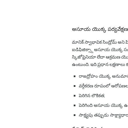
అసూయ యొక్క పర్యవేక్ష
మానిక్ స్వాభావిక సిండ్రోమ్ అ
ఐడిఫిజిక్స్గా అసూయ యొక్క సంది
స్కిజోఫ్రెనియా లేదా ఆక్రమణ యొక్
ఉంటుంది. ఇది ప్రధాన లక్షణాలు 
రాజద్రోహం యొక్క అనుమాన
వర్గీకరణ రూపంలో ఆరోపణల
పెరిగిన లౌకికత;
పెరిగింది అసూయ యొక్క ఉనిక
సాక్ష్యపు తప్పుడు సాక్ష్య