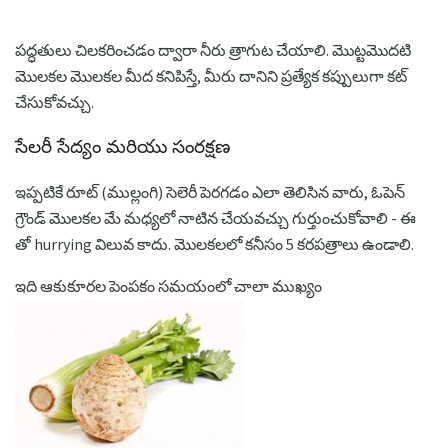
పద్ధతులు చిలకరించడం ద్వారా నీరు త్రాగుట చేయాలి. మొట్టమొదటి
మొలకల మొలకల మీద కనిపిస్తే, మీరు దానిని ప్రత్యేక కప్పులుగా కట్
చేసుకోవచ్చు.
సేలరీ సేద్యం మరియు సంరక్షణ
ఇప్పటికే రూట్ (ముల్లంగి) సెలెరీ పెరగడం ఎలా తెలిసిన వారు, ఓపెన్
గ్రౌండ్ మొలకల మే మధ్యలో నాటిన చేయవచ్చు గుర్తుంచుకోవాలి - ఈ
తో hurrying విలువ కాదు. మొలకలలో కనీసం 5 కరపత్రాలు ఉండాలి.
ఇది ఆకుకూరల పెంపకం సమయంలో చాలా ముఖ్యం