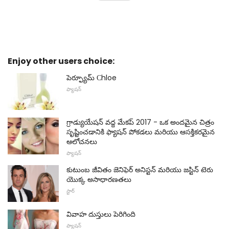
Enjoy other users choice:
పెర్ఫ్యూమ్ Сhloe
ఫ్యాషన్
గ్రాడ్యుయేషన్ వద్ద మేకప్ 2017 - ఒక అందమైన చిత్రం
సృష్టించడానికి ఫ్యాషన్ పోకడలు మరియు ఆసక్తికరమైన
ఆలోచనలు
ఫ్యాషన్
కుటుంబ జీవితం జెనిఫెర్ అనిస్టన్ మరియు జస్టిన్ టెరు
యొక్క అసాధారణతలు
స్టార్
వివాహ దుస్తులు పెరిగింది
ఫ్యాషన్