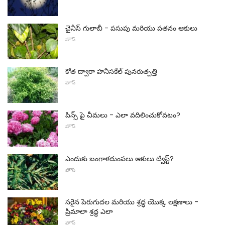
చైనీస్ గులాబీ - పసుపు మరియు పతనం ఆకులు
హౌస్
కోత ద్వారా హనీసకేల్ పునరుత్పత్తి
హౌస్
పిన్స్ పై చీమలు - ఎలా వదిలించుకోవటం?
హౌస్
ఎందుకు బంగాళదుంపలు ఆకులు ట్విస్ట్?
హౌస్
సరైన పెరుగుదల మరియు శ్రద్ధ యొక్క లక్షణాలు -
ప్రిమాలా శ్రద్ధ ఎలా
హౌస్