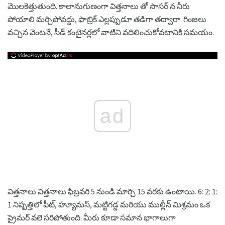
మొలకెత్తుతుంది. కాలానుగుణంగా విత్తనాలు తో సాసర్ న నీరు
పోయాలి మర్చిపోవద్దు, ఫాబ్రిక్ ఎల్లప్పుడూ తడిగా తద్వారా. గింజలు
వచ్చిన వెంటనే, సీడ్ కంటైనర్లలో వాటిని వదిలించుకోవటానికి సమయం.
ad
విత్తనాలు విత్తనాలు ఫిబ్రవరి 5 నుండి మార్చి 15 వరకు ఉంటాయి. 6: 2: 1:
1 నిష్పత్తిలో పీట్, హ్యూమస్, మట్టిగడ్డ మరియు ముల్లీన్ మిశ్రమం ఒక
ప్రైమర్ వలె సరిపోతుంది. మీరు కూడా సమాన భాగాలుగా