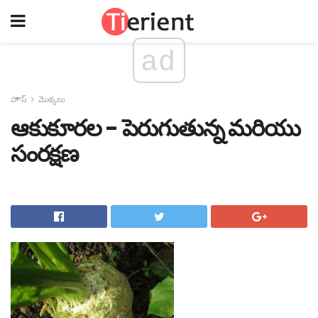
ad
హౌస్
మొక్కలు
ఆకుకూరల - పెరుగుతున్న మరియు
సంరక్షణ