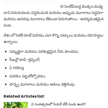
30 సెంటీమీటర్ల మొక్కల మధ్య
దాని పెరుగుదలను విస్తరించండి మరియు అప్పుడు మూలాలు పెద్దవిగా
మరియు అదనపు మూలాలు లేకుండా పెరుగుతాయి - ఆదర్శవంతమైన
పంట .
దేశం లో సెలెరీ రూట్ పెరగడం ఎలా కొన్ని చిట్కాలు మరియు రహస్యాలు
ఉన్నాయి:
సమృద్ధిగా మరియు పరిశుభ్రమైన నీరు పొందడం;
సీజన్లో టాప్-డ్రెస్సింగ్;
ఏ hilling;
పడకలు పట్టుకోల్పోవడం;
పార్శ్వ మూలాలు మరియు ఆకులు కత్తిరింపు.
Related Articles list:
ఏ సంవత్సరంలో పియర్ బేర్ పండు ఉంది?