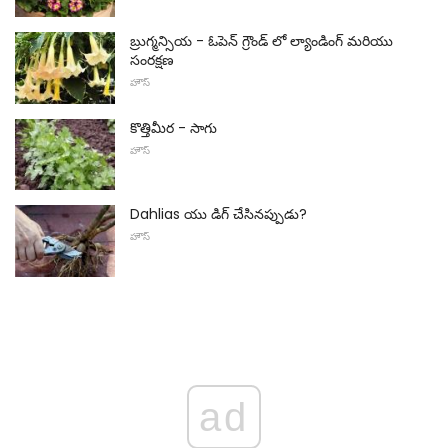
బ్రుగ్మన్సియ - ఓపెన్ గ్రౌండ్ లో ల్యాండింగ్ మరియు
సంరక్షణ
హౌస్
కొత్తిమీర - సాగు
హౌస్
Dahlias యు డిగ్ చేసినప్పుడు?
హౌస్
ad