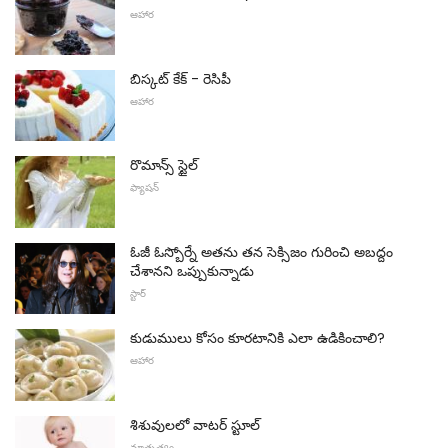
ఆహార
బిస్కట్ కేక్ - రెసిపీ
ఆహార
రొమాన్స్ స్టైల్
ఫ్యాషన్
ఓజీ ఓస్బోర్నే అతను తన సెక్సిజం గురించి అబద్దం
చేశానని ఒప్పుకున్నాడు
స్టార్
కుడుములు కోసం కూరటానికి ఎలా ఉడికించాలి?
ఆహార
శిశువులలో వాటర్ స్టూల్
మాతృత్వం