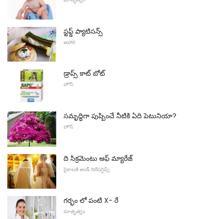
స్టఫ్డ్ ప్యాటిసన్స్
ఆహార
డ్రాప్స్ కాట్ బోట్
హౌస్
సమృద్ధిగా పుష్పించే నీటికి ఏది పెటునియా?
హౌస్
ది సిక్రమెంటు ఆఫ్ మ్యారేజ్
సైకాలజీ అండ్ రిలేషన్షిప్స్
గర్భం లో పంటి X- రే
మాతృత్వం