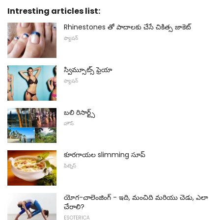
Intresting articles list:
Rhinestones తో పాదాలకు చేసే చికిత్స జాకెట్
ఫ్యాషన్
స్విమ్సూట్స్ ఫ్రెయా
ఫ్యాషన్
బలి రిసార్ట్స్
హౌస్
కూరగాయల slimming సూప్
ఫిట్నెస్
యోగ-చాలెంజింగ్ - ఇది, మంచిది మరియు చెడు, ఎలా
చేరాలి?
ESOTERICA