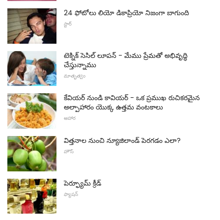
24 ఫోటోలు లియో డికాప్రియో నిజంగా బాగుంది
స్టార్
టెక్నిక్ సెసిల్ లూపన్ - మేము ప్రేమతో అభివృద్ధి
చేస్తున్నాము
మాతృత్వం
కేవియర్ నుండి కావియర్ - ఒక ప్రముఖ రుచికరమైన
అల్పాహారం యొక్క ఉత్తమ వంటకాలు
ఆహార
విత్తనాల నుంచి న్యూజిలాండ్ పెరగడం ఎలా?
హౌస్
పెర్ఫ్యూమ్ క్రీడ్
ఫ్యాషన్