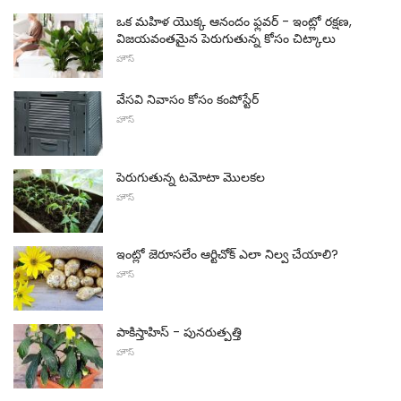
ఒక మహిళ యొక్క ఆనందం ఫ్లవర్ - ఇంట్లో రక్షణ,
విజయవంతమైన పెరుగుతున్న కోసం చిట్కాలు
హౌస్
వేసవి నివాసం కోసం కంపోస్టేర్
హౌస్
పెరుగుతున్న టమోటా మొలకల
హౌస్
ఇంట్లో జెరూసలేం ఆర్టిచోక్ ఎలా నిల్వ చేయాలి?
హౌస్
పాకిస్తాహిస్ - పునరుత్పత్తి
హౌస్