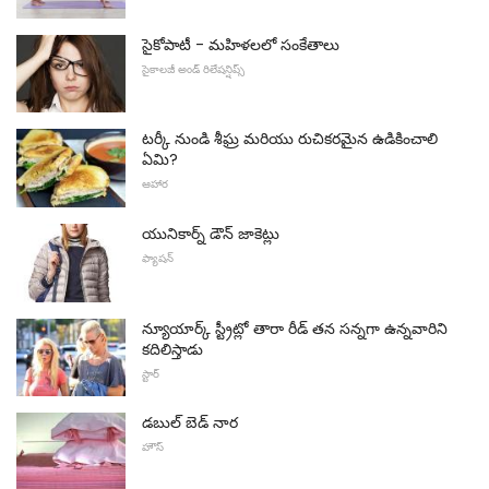
సైకోపాటీ - మహిళలలో సంకేతాలు
సైకాలజీ అండ్ రిలేషన్షిప్స్
టర్కీ నుండి శీఘ్ర మరియు రుచికరమైన ఉడికించాలి
ఏమి?
ఆహార
యునికార్న్ డౌన్ జాకెట్లు
ఫ్యాషన్
న్యూయార్క్ స్ట్రీట్లో తారా రీడ్ తన సన్నగా ఉన్నవారిని
కదిలిస్తాడు
స్టార్
డబుల్ బెడ్ నార
హౌస్