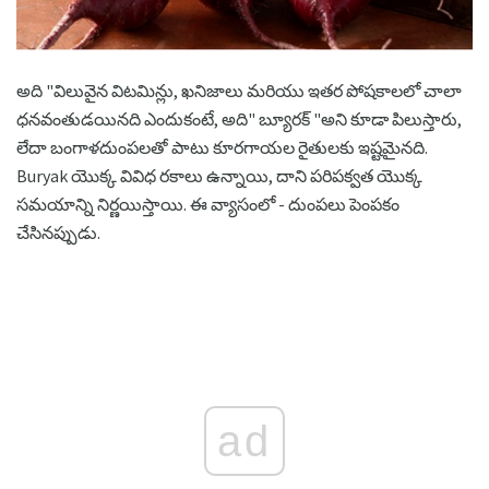
అది "విలువైన విటమిన్లు, ఖనిజాలు మరియు ఇతర పోషకాలలో చాలా
ధనవంతుడయినది ఎందుకంటే, అది" బ్యూరక్ "అని కూడా పిలుస్తారు,
లేదా బంగాళదుంపలతో పాటు కూరగాయల రైతులకు ఇష్టమైనది.
Buryak యొక్క వివిధ రకాలు ఉన్నాయి, దాని పరిపక్వత యొక్క
సమయాన్ని నిర్ణయిస్తాయి. ఈ వ్యాసంలో - దుంపలు పెంపకం
చేసినప్పుడు.
ad