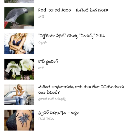
Red-tailed Jaco - కంటెంట్ మీద సలహా
హౌస్
"విక్టోరియా సీక్రెట్" యొక్క "ఏంజిల్స్" 2014
ఫ్యాషన్
కొబీ క్లైంబింగ్
హౌస్
మరింత లాభదాయకం, కారు రుణ లేదా వినియోగదారు
రుణ ఏమిటి?
సైకాలజీ అండ్ రిలేషన్షిప్స్
స్పైడర్ పచ్చబొట్టు - అర్థం
ESOTERICA