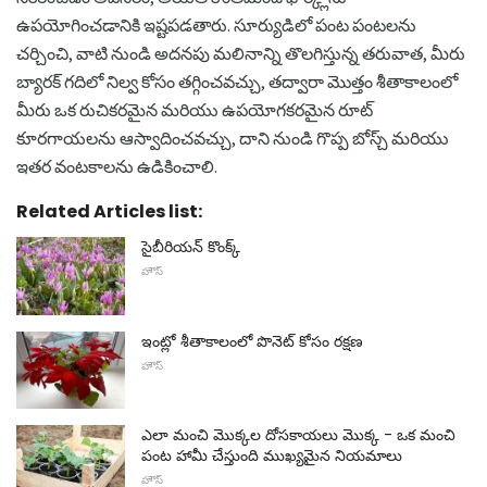
ఉపయోగించడానికి ఇష్టపడతారు. సూర్యుడిలో పంట పంటలను
చర్చించి, వాటి నుండి అదనపు మలినాన్ని తొలగిస్తున్న తరువాత, మీరు
బ్యారక్ గదిలో నిల్వ కోసం తగ్గించవచ్చు, తద్వారా మొత్తం శీతాకాలంలో
మీరు ఒక రుచికరమైన మరియు ఉపయోగకరమైన రూట్
కూరగాయలను ఆస్వాదించవచ్చు, దాని నుండి గొప్ప బోస్చ్ మరియు
ఇతర వంటకాలను ఉడికించాలి.
Related Articles list:
సైబీరియన్ కొంక్క్
హౌస్
ఇంట్లో శీతాకాలంలో పొనెట్ కోసం రక్షణ
హౌస్
ఎలా మంచి మొక్కల దోసకాయలు మొక్క - ఒక మంచి
పంట హామీ చేస్తుంది ముఖ్యమైన నియమాలు
హౌస్