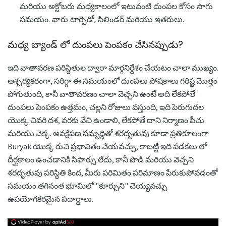
మరియు అక్టోబరు మధ్యకాలంలో ఇటువంటి దుంపల కోసం సాగు
సమయం. వారు టార్పెడో, సిలిండర్ మరియు ఇతరులు.
మధ్య బ్యాండ్ లో దుంపలు పెంపకం చేసినప్పుడు?
ఇది వాతావరణ పరిస్థితుల ద్వారా మార్గనిర్దేశం చేయటం చాలా ముఖ్యం.
ఆశ్చర్యకరంగా, సరిగ్గా ఈ సమయంలో దుంపలు పోషకాలు గరిష్ట మొత్తం
పోగుతుంది, కానీ వాతావరణం చాలా వెచ్చని ఉంటే అది లేకపోతే
దుంపలు పెంపకం ఉత్తమం, చల్లని రోజులు వస్తుంది, ఇది పెరుగుదల
యొక్క చివరి దశ, వరకు వేచి ఉండాలి, లేకపోతే దాని నిర్మాణం పీచు
మరియు చెక్క. అవక్షేపణ సమృద్ధితో శరదృతువు కూడా ప్రతికూలంగా
Buryak యొక్క రుచి ప్రభావితం చేయవచ్చు, కాబట్టి ఇది పడకలు లో
దీర్ఘకాలం ఉంచడానికి సిఫార్సు లేదు, కానీ పొడి మరియు వెచ్చని
శరదృతువు పరిస్థితి కింద, మీరు పరిమితం పరిమాణం పేరుకుపోవడంతో
సమయం తగినంత భూమిలో "కూర్చుని" చెయ్యవచ్చు
ఉపయోగకరమైన పదార్థాలు.