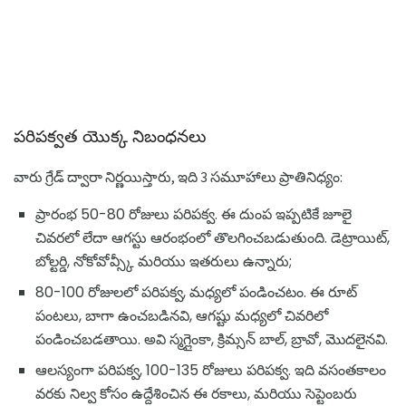
పరిపక్వత యొక్క నిబంధనలు
వారు గ్రేడ్ ద్వారా నిర్ణయిస్తారు, ఇది 3 సమూహాలు ప్రాతినిధ్యం:
ప్రారంభ 50-80 రోజులు పరిపక్వ. ఈ దుంప ఇప్పటికే జూలై
చివరలో లేదా ఆగస్టు ఆరంభంలో తొలగించబడుతుంది. డెట్రాయిట్,
బోల్టర్డి, నోకోవోవ్స్కీ మరియు ఇతరులు ఉన్నారు;
80-100 రోజులలో పరిపక్వ, మధ్యలో పండించటం. ఈ రూట్
పంటలు, బాగా ఉంచబడినవి, ఆగష్టు మధ్యలో చివరిలో
పండించబడతాయి. అవి స్మగ్లైంకా, క్రిమ్సన్ బాల్, బ్రావో, మొదలైనవి.
ఆలస్యంగా పరిపక్వ, 100-135 రోజులు పరిపక్వ. ఇది వసంతకాలం
వరకు నిల్వ కోసం ఉద్దేశించిన ఈ రకాలు, మరియు సెప్టెంబరు