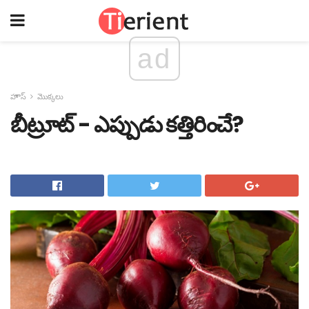
ad
హౌస్
మొక్కలు
బీట్రూట్ - ఎప్పుడు కత్తిరించే?