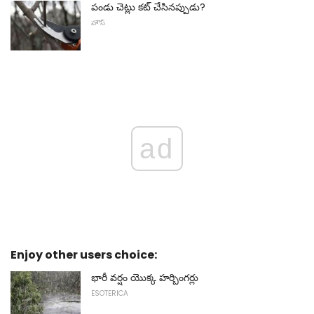
పండు చెట్లు కట్ చేసినప్పుడు?
హౌస్
ad
Enjoy other users choice:
భారీ వర్షం యొక్క హర్బింగర్లు
ESOTERICA