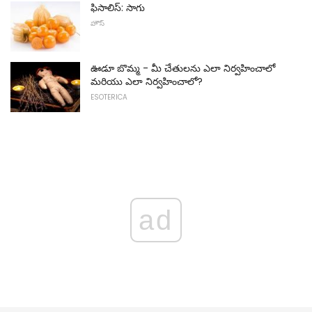
ఫిసాలిస్: సాగు
హౌస్
ఊడూ బొమ్మ - మీ చేతులను ఎలా నిర్వహించాలో
మరియు ఎలా నిర్వహించాలో?
ESOTERICA
ad