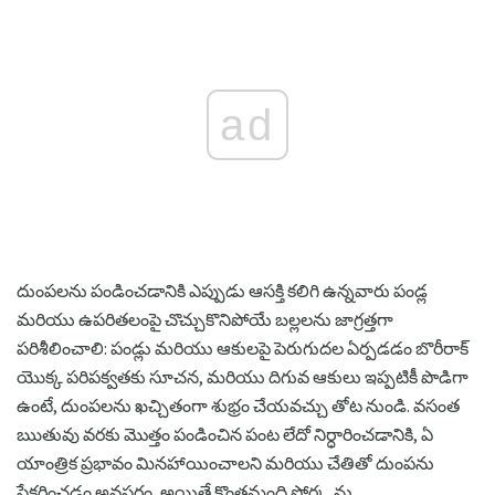
ad
దుంపలను పండించడానికి ఎప్పుడు ఆసక్తి కలిగి ఉన్నవారు పండ్ల
మరియు ఉపరితలంపై చొచ్చుకొనిపోయే బల్లలను జాగ్రత్తగా
పరిశీలించాలి: పండ్లు మరియు ఆకులపై పెరుగుదల ఏర్పడడం బొరీరాక్
యొక్క పరిపక్వతకు సూచన, మరియు దిగువ ఆకులు ఇప్పటికీ పొడిగా
ఉంటే, దుంపలను ఖచ్చితంగా శుభ్రం చేయవచ్చు తోట నుండి. వసంత
ఋతువు వరకు మొత్తం పండించిన పంట లేదో నిర్ధారించడానికి, ఏ
యాంత్రిక ప్రభావం మినహాయించాలని మరియు చేతితో దుంపను
సేకరించడం అవసరం, అయితే కొంతమంది ఫోర్క్లను