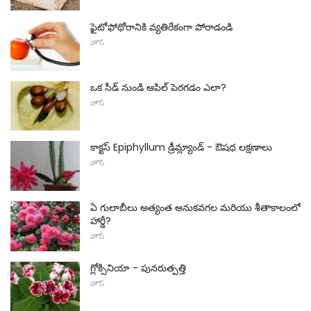
ఫైటోఫోథోరానికి వ్యతిరేకంగా పోరాడండి
హౌస్
ఒక సీడ్ నుండి ఆపిల్ పెరగడం ఎలా?
హౌస్
కాక్టస్ Epiphyllum డ్రీమ్ల్యాండ్ - ఔషధ లక్షణాలు
హౌస్
ఏ గులాబీలు అత్యంత అనుకవగల మరియు శీతాకాలంలో
హార్డీ?
హౌస్
గ్లోక్సినియా - పునరుత్పత్తి
హౌస్