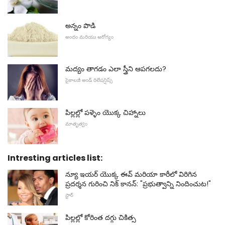
అన్నం పొడి
అందం మరియు ఆరోగ్యం
మద్యం తాగడం ఎలా స్త్రీని ఆపగలదు?
సైకాలజీ అండ్ రిలేషన్షిప్స్
పిల్లల్లో పళ్ళెం యొక్క చిహ్నాలు
మాతృత్వం
Intresting articles list:
న్యూ ఇయర్ యొక్క ఈవ్ మరియా కారీలో విరిగిన
ప్రదర్శన గురించి నిక్ కానన్: "ప్రభుత్వాన్ని నిందించుట!"
స్టార్
పిల్లల్లో కోరింత దగ్గు చికిత్స