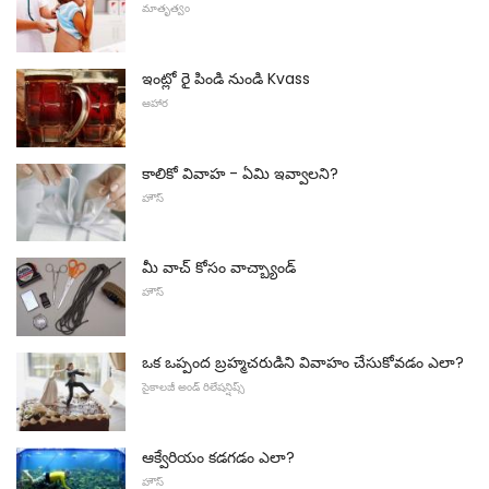
మాతృత్వం
ఇంట్లో రై పిండి నుండి Kvass
ఆహార
కాలికో వివాహ - ఏమి ఇవ్వాలని?
హౌస్
మీ వాచ్ కోసం వాచ్బ్యాండ్
హౌస్
ఒక ఒప్పంద బ్రహ్మచరుడిని వివాహం చేసుకోవడం ఎలా?
సైకాలజీ అండ్ రిలేషన్షిప్స్
ఆక్వేరియం కడగడం ఎలా?
హౌస్