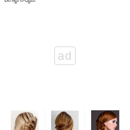
వీల్ కట్టు సాధ్యమే.
ad