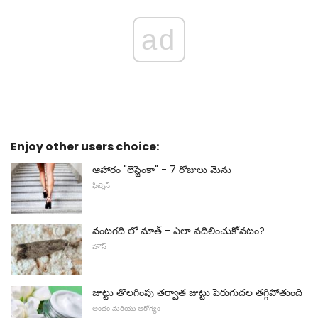
ad
Enjoy other users choice:
ఆహారం "లెస్జెంకా" - 7 రోజులు మెను
ఫిట్నెస్
వంటగది లో మాత్ - ఎలా వదిలించుకోవటం?
హౌస్
జుట్టు తొలగింపు తర్వాత జుట్టు పెరుగుదల తగ్గిపోతుంది
అందం మరియు ఆరోగ్యం