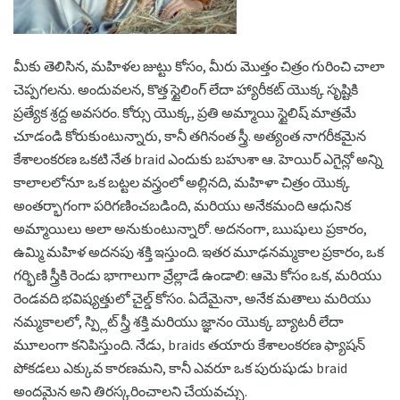
మీకు తెలిసిన, మహిళల జుట్టు కోసం, మీరు మొత్తం చిత్రం గురించి చాలా
చెప్పగలను. అందువలన, కొత్త స్టైలింగ్ లేదా హ్యారీకట్ యొక్క సృష్టికి
ప్రత్యేక శ్రద్ద అవసరం. కోర్సు యొక్క, ప్రతి అమ్మాయి స్టైలిష్ మాత్రమే
చూడండి కోరుకుంటున్నారు, కానీ తగినంత స్త్రీ. అత్యంత నాగరీకమైన
కేశాలంకరణ ఒకటి నేత braid ఎందుకు బహుశా ఆ. హెయిర్ ఎగైన్లో అన్ని
కాలాలలోనూ ఒక బట్టల వస్త్రంలో అల్లినది, మహిళా చిత్రం యొక్క
అంతర్భాగంగా పరిగణించబడింది, మరియు అనేకమంది ఆధునిక
అమ్మాయిలు అలా అనుకుంటున్నారో. అదనంగా, ఋషులు ప్రకారం,
ఉమ్మి మహిళ అదనపు శక్తి ఇస్తుంది. ఇతర మూఢనమ్మకాల ప్రకారం, ఒక
గర్భిణి స్త్రీకి రెండు భాగాలుగా వ్రేల్లాడే ఉండాలి: ఆమె కోసం ఒక, మరియు
రెండవది భవిష్యత్తులో చైల్డ్ కోసం. ఏదేమైనా, అనేక మతాలు మరియు
నమ్మకాలలో, స్ప్లిట్ స్త్రీ శక్తి మరియు జ్ఞానం యొక్క బ్యాటరీ లేదా
మూలంగా కనిపిస్తుంది. నేడు, braids తయారు కేశాలంకరణ ఫ్యాషన్
పోకడలు ఎక్కువ కారణమని, కానీ ఎవరూ ఒక పురుషుడు braid
అందమైన అని తిరస్కరించాలని చేయవచ్చు.