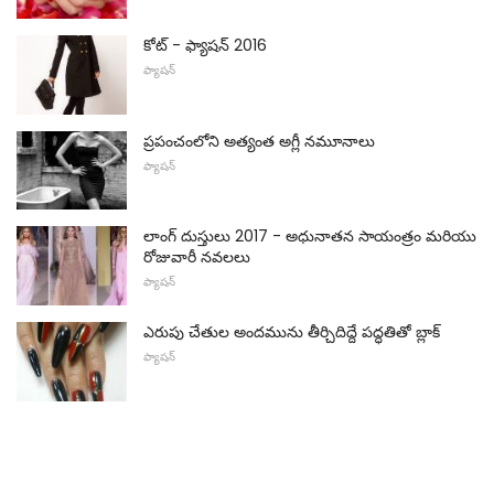
కోట్ - ఫ్యాషన్ 2016
ఫ్యాషన్
ప్రపంచంలోని అత్యంత అగ్లీ నమూనాలు
ఫ్యాషన్
లాంగ్ దుస్తులు 2017 - అధునాతన సాయంత్రం మరియు
రోజువారీ నవలలు
ఫ్యాషన్
ఎరుపు చేతుల అందమును తీర్చిదిద్దే పద్ధతితో బ్లాక్
ఫ్యాషన్