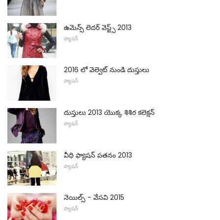
ఉమెన్స్ లెదర్ వెస్ట్స్ 2013
ఫ్యాషన్
2016 లో వెల్వెట్ నుండి దుస్తులు
ఫ్యాషన్
దుస్తులు 2013 యొక్క శిశిర కలెక్షన్
ఫ్యాషన్
వీధి ఫ్యాషన్ పతనం 2013
ఫ్యాషన్
నెయిల్స్ - వేసవి 2015
ఫ్యాషన్