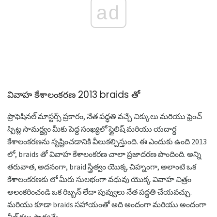
ad
వివాహ కేశాలంకరణ 2013 braids తో
ప్రొఫెషినల్ మాస్టర్స్ ప్రకారం, నేత పద్ధతి వచ్చే చిక్కులు మరియు ఫ్రెంచ్
స్పిట్ల సామర్థ్యం మీకు పెద్ద సంఖ్యలో స్టైలిష్ మరియు యదార్ధ
కేశాలంకరణను సృష్టించడానికి వీలుకల్పిస్తుంది. ఈ ఎందుకు ఉంది 2013
లో, braids తో వివాహ కేశాలంకరణ చాలా ప్రజాదరణ పొందింది. అన్ని
తరువాత, అదనంగా, braid స్త్రీత్వం యొక్క చిహ్నంగా, అలాంటి ఒక
కేశాలంకరణకు లో మీరు సులభంగా వధువు యొక్క వివాహ చిత్రం
అలంకరించండి ఒక రిబ్బన్ లేదా పువ్వులు నేత పద్ధతి చేయవచ్చు.
మరియు కూడా braids సహాయంతో అది అందంగా మరియు అందంగా