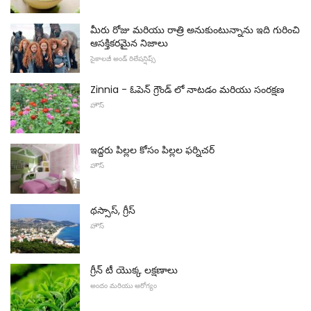
మీరు రోజు మరియు రాత్రి అనుకుంటున్నాను ఇది గురించి
ఆసక్తికరమైన నిజాలు
సైకాలజీ అండ్ రిలేషన్షిప్స్
Zinnia - ఓపెన్ గ్రౌండ్ లో నాటడం మరియు సంరక్షణ
హౌస్
ఇద్దరు పిల్లల కోసం పిల్లల ఫర్నిచర్
హౌస్
థస్సాస్, గ్రీస్
హౌస్
గ్రీన్ టీ యొక్క లక్షణాలు
అందం మరియు ఆరోగ్యం