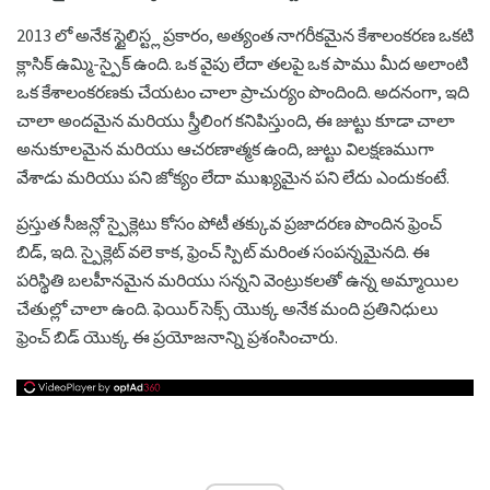
2013 లో అనేక స్టైలిస్ట్ల ప్రకారం, అత్యంత నాగరీకమైన కేశాలంకరణ ఒకటి
క్లాసిక్ ఉమ్మి-స్పైక్ ఉంది. ఒక వైపు లేదా తలపై ఒక పాము మీద అలాంటి
ఒక కేశాలంకరణకు చేయటం చాలా ప్రాచుర్యం పొందింది. అదనంగా, ఇది
చాలా అందమైన మరియు స్త్రీలింగ కనిపిస్తుంది, ఈ జుట్టు కూడా చాలా
అనుకూలమైన మరియు ఆచరణాత్మక ఉంది, జుట్టు విలక్షణముగా
వేశాడు మరియు పని జోక్యం లేదా ముఖ్యమైన పని లేదు ఎందుకంటే.
ప్రస్తుత సీజన్లో స్పైక్లెటు కోసం పోటీ తక్కువ ప్రజాదరణ పొందిన ఫ్రెంచ్
బిడ్, ఇది. స్పైక్లెట్ వలె కాక, ఫ్రెంచ్ స్పిట్ మరింత సంపన్నమైనది. ఈ
పరిస్థితి బలహీనమైన మరియు సన్నని వెంట్రుకలతో ఉన్న అమ్మాయిల
చేతుల్లో చాలా ఉంది. ఫెయిర్ సెక్స్ యొక్క అనేక మంది ప్రతినిధులు
ఫ్రెంచ్ బిడ్ యొక్క ఈ ప్రయోజనాన్ని ప్రశంసించారు.