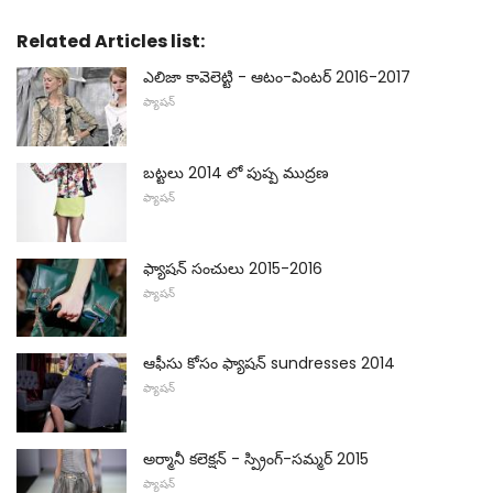
Related Articles list:
ఎలిజా కావెలెట్టి - ఆటం-వింటర్ 2016-2017
ఫ్యాషన్
బట్టలు 2014 లో పుష్ప ముద్రణ
ఫ్యాషన్
ఫ్యాషన్ సంచులు 2015-2016
ఫ్యాషన్
ఆఫీసు కోసం ఫ్యాషన్ sundresses 2014
ఫ్యాషన్
అర్మానీ కలెక్షన్ - స్ప్రింగ్-సమ్మర్ 2015
ఫ్యాషన్