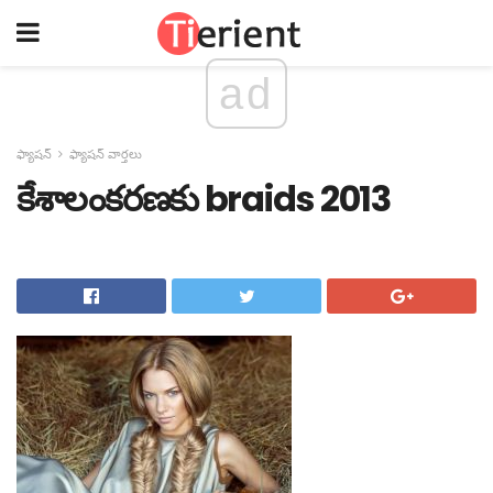
ad
ఫ్యాషన్
ఫ్యాషన్ వార్తలు
కేశాలంకరణకు braids 2013