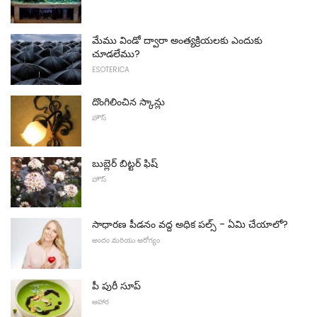
మేము విండో ద్వారా అంత్యక్రియలకు ఎందుకు
చూడలేము?
ESOTERICA
దొంగిలించిన స్కాన్లు
హౌస్
బుబ్లెర్ బిట్టర్ ఫిష్
హౌస్
సాధారణ పీడనం వద్ద అధిక పల్స్ - ఏమి చేయాలో?
అందం మరియు ఆరోగ్యం
పీ పురీ సూప్
ఆహార