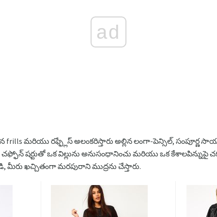
ad
న frills మరియు రఫ్ఫ్లేస్ అలంకరిస్తారు అల్లిన లంగా-పెన్సిల్, సంపూర్ణ సాయ
 చఫ్ఫోన్ షర్టుతో ఒక విల్లును అనుసంధానించు మరియు ఒక కేశాలపిన్నుపై చక్కగ
డి, మీరు ఖచ్చితంగా మరపురాని ముద్రను చేస్తారు.