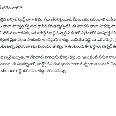
్ ధరించాలి?
ల్లిన పెన్సిల్ స్కర్ట్ లాగా కొనుగోలు చేసినట్లయితే, మీరు ఏమి ధరించాలి అనేదాన
శం చాలా సార్వత్రికమైనది. క్లాసిక్ కట్ ఉన్నప్పటికీ, ఈ మోడల్ చాలా సౌకర
 మిగిలిన ఆధారపడి, ఒక ఇరుకైన అల్లిన స్కర్ట్ ఏ దిశలో చిత్రం లోకి సంపూర్ణ స
తో అత్యంత ప్రజాదరణ పొందింది. అందమైన జాకెట్లు మరియు షర్టులు ఒక ఇరుకై
ఖచ్చితమైన జాకెట్లు మరియు జాకెట్లుగా ఉంటుంది. ఈ వస్త్రాలు నిట్వేర్ ఉ
్సిల్ స్కర్ట్ ఖచ్చితంగా దేవదారు బొమ్మను పూర్తి చేస్తుంది. ఇటువంటి నమ
ి ఉంటాయి. ఈ సందర్భంలో, వార్డ్రోబ్ ఎగువ భాగం చాలా భిన్నంగా ఉంటుంది. మ
ot ఒక గట్టి-బిగించే జాకెట్టు ధరించవచ్చు.