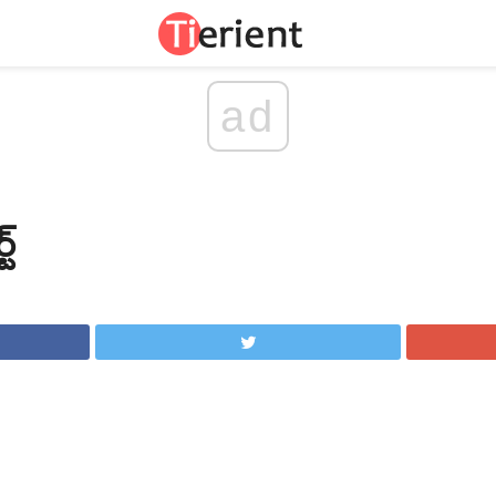
ad
ట్