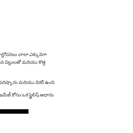
్రాల్లోచనలు చాలా ఎక్కువగా
ైన విల్లులతో మరియు కొత్త
ు పరిష్కారం మరియు డెకర్ ఉంది.
న ఇమేజ్ కోసం ఒక స్టైలిష్ ఆధారం