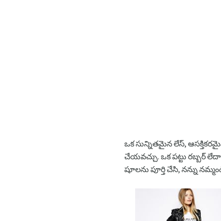
ఒక సున్నితమైన లేస్, ఆసక్తికరమై
చేయవచ్చు. ఒక పట్టు రబ్బర్ లేదా
షూలను పూర్తి చేసి, నన్ను నమ్మం