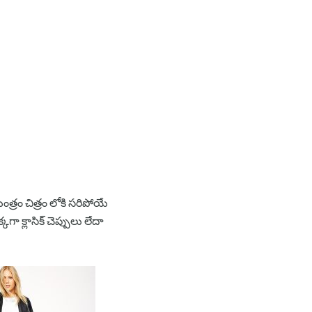
ంత్రం చిత్రం లోకి సరిపోయే
ా క్లాసిక్ చెప్పులు లేదా