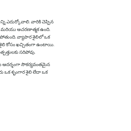
్ని ఎదుర్కోవాలి. వారికి చెప్పిన
్యంగా మరియు ఆచరణాత్మక ఉంది.
రిపోతుంది. వ్యాపార శైలిలో ఒక
న శైలి కోసం ఖచ్చితంగా ఉంటాయి.
త్పత్తులకు సరిపోవు.
ూనాలు ఆదర్శంగా సౌకర్యవంతమైన
ీరు ఒక శృంగార శైలి లేదా ఒక