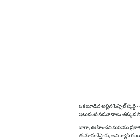
ఒక బూడిద అల్లిన పెన్సిల్ స్కర్ట్
ఇటువంటి నమూనాలు తక్కువ సార్వత
బాగా, ఊహించని మరియు ప్రకాశవంతమ
తయారుచేస్తారు, అవి జ్యుసి క