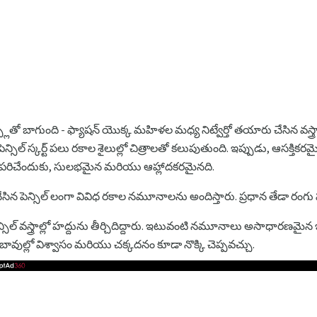
స్లతో బాగుంది - ఫ్యాషన్ యొక్క మహిళల మధ్య నిట్వేర్తో తయారు చేసిన వస్త
సిల్ స్కర్ట్ పలు రకాల శైలుల్లో చిత్రాలతో కలుపుతుంది. ఇప్పుడు, ఆసక్తికరమ
రిచేందుకు, సులభమైన మరియు ఆహ్లాదకరమైనది.
ు చేసిన పెన్సిల్ లంగా వివిధ రకాల నమూనాలను అందిస్తారు. ప్రధాన తేడా రంగ
ిన పెన్సిల్ వస్త్రాల్లో హద్దును తీర్చిదిద్దారు. ఇటువంటి నమూనాలు అసాధారణమై
ావుల్లో విశ్వాసం మరియు చక్కదనం కూడా నొక్కి చెప్పవచ్చు.