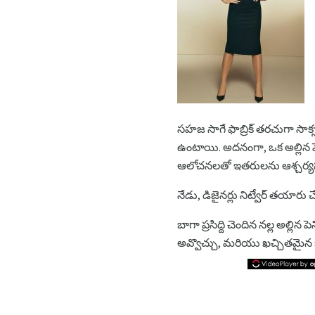
సహజ సాగే ఫాబ్రిక్ తరచుగా సాక్
ఉంటాయి. అదనంగా, ఒక అల్లిన పెన్
ఆలోచనలతో ఇతరులను ఆశ్చర్యప
నేడు, డిజైనర్లు నిట్వేర్ తయార
బాగా ప్రసిద్ది చెందిన నల్ల అల్ల
అవ్వొచ్చు, మరియు ఖచ్చితమైన బ