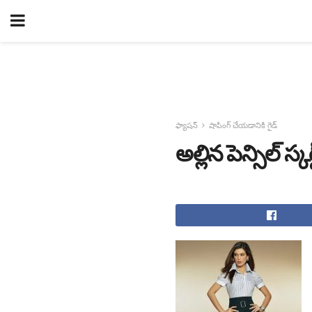
ఫ్యాషన్
షాపింగ్ చేయడానికి గైడ్
అల్లిన పెన్సిల్ స్కర్