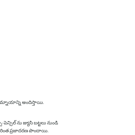
యామ్నాయాన్ని అందిస్తాయి.
ెన్సిల్ ను జ్యుసి బట్టలు నుండి
మరింత ప్రజాదరణ పొందాయి.