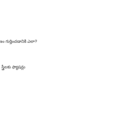
ం గుర్తించడానికి ఎలా?
స్త్రీలకు ఫ్యాషన్లు