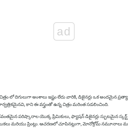
ad
 - చిత్రం లో దిగులుగా అంశాలు ఇష్టం లేదు వారికి, డిజైనర్లు ఒక అందమైన ప్రత్
్రికమైనవి, కాని ఈ వస్త్రంతో ఉన్న చిత్రం మరింత సడలించింది.
ైన పరిష్కారాల యొక్క ప్రేమికులు, ఫ్యాషన్ డిజైనర్లు స్ఫుటమైన స్కర్ట్స్-ప
లయికలు మరియు ప్రింట్లు. ఆచరణలో చూపినట్లుగా, మోనోక్రోమ్ నమూనాలు 