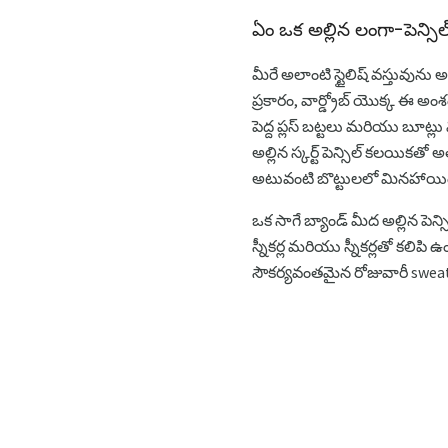
ఏం ఒక అల్లిన లంగా-పెన్సిల
మీరే అలాంటి స్టైలిష్ వస్తువును అ
ప్రకారం, వార్డ్రోబ్ యొక్క ఈ అం
పెద్ద ప్లస్ బట్టలు మరియు బూట్లు
అల్లిన స్కర్ట్ పెన్సిల్ కలయిక
అటువంటి బొట్టులలో మినహాయింపు 
ఒక సాగే బ్యాండ్ మీద అల్లిన పెన
స్నీకర్ల మరియు స్నీకర్లతో కలిప
సౌకర్యవంతమైన రోజువారీ sweatsh