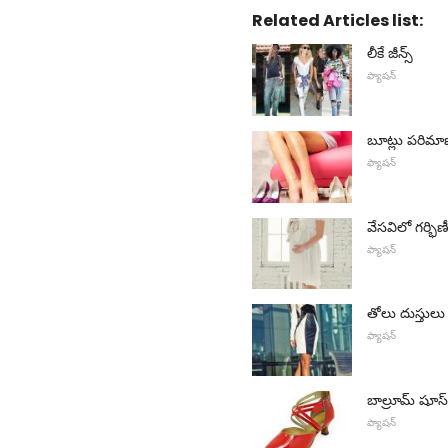
Related Articles list:
లీకే జీన్స్
ఫ్యాషన్
బూట్లు పరిమాణ
ఫ్యాషన్
వేసవిలో గర్భిణీ 
ఫ్యాషన్
తోలు దుస్తులు
ఫ్యాషన్
బాల్రూమ్ షూస్
ఫ్యాషన్