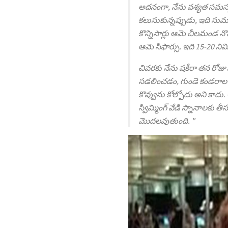
అదనంగా, నేను వశ్యత సమస్య 
కలుసుకున్నప్పుడు, ఇది సుమ
కొన్నిసార్లు ఆమె చీలమండ న
ఆమె సిఫార్సు. ఇది 15-20 న
చివరకు నేను షకీరా తన రోజు
సడలించడం, గుండె కండరాల ప
కొవ్వును కోల్పోదు అని కాద
స్విమ్మింగ్ వేడి స్నానాలక
మొదలవుతుంది. "