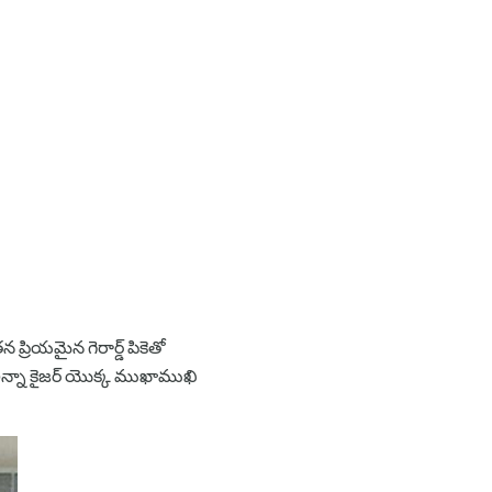
్రియమైన గెరార్డ్ పికెతో
రా అన్నా కైజర్ యొక్క ముఖాముఖి