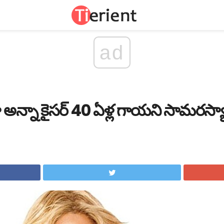
ad
ీరా అన్నా కైసర్ 40 ఏళ్ల గాయని సామరస్యా