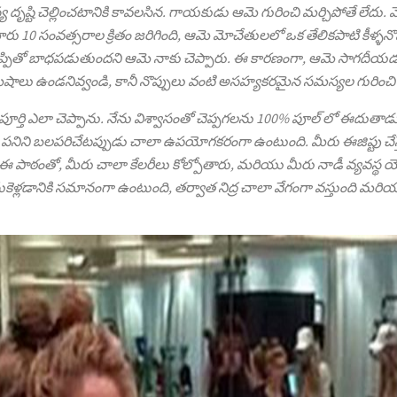
దృష్టి చెల్లించటానికి కావలసిన. గాయకుడు ఆమె గురించి మర్చిపోతే లేదు
ారు 10 సంవత్సరాల క్రితం జరిగింది, ఆమె మోచేతులలో ఒక తేలికపాటి కీళ్ళ
ొప్పితో బాధపడుతుందని ఆమె నాకు చెప్పారు. ఈ కారణంగా, ఆమె సాగదీయడం
ిమిషాలు ఉండనివ్వండి, కానీ నొప్పులు వంటి అసహ్యకరమైన సమస్యల గురించ
 పూర్తి ఎలా చెప్పాను. నేను విశ్వాసంతో చెప్పగలను 100% పూల్ లో ఈదుత
నిని బలపరిచేటప్పుడు చాలా ఉపయోగకరంగా ఉంటుంది. మీరు ఈజిప్టు చేస్తే
ు. ఈ పాఠంతో, మీరు చాలా కేలరీలు కోల్పోతారు, మరియు మీరు నాడీ వ్యవస్థ 
ు తీసుకెళ్లడానికి సమానంగా ఉంటుంది, తర్వాత నిద్ర చాలా వేగంగా వస్తుం