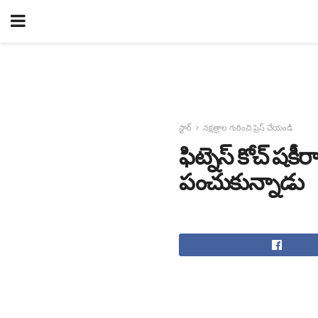
స్టార్
నక్షత్రాల గురించి ప్రెస్ చేయండి
ఫిట్నెస్ కోచ్ షక
పంచుకున్నాడు