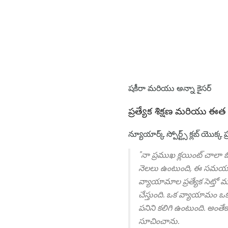
షకీరా మరియు అన్నా కైసర్
ప్రత్యేక శిక్షణ మరియు ఈత
న్యూయార్క్ స్పోర్ట్స్ క్లబ్ యొ
"నా ప్రముఖ క్లయింట్ చాలా
నెలలు ఉంటుంది, ఈ సమయంలో ఆ
వ్యాయామాల ప్రత్యేక సెట్తో
చేస్తుంది. ఒక వ్యాయామం ఒ
పనిని కలిగి ఉంటుంది. అంతేక
సూచించాను.