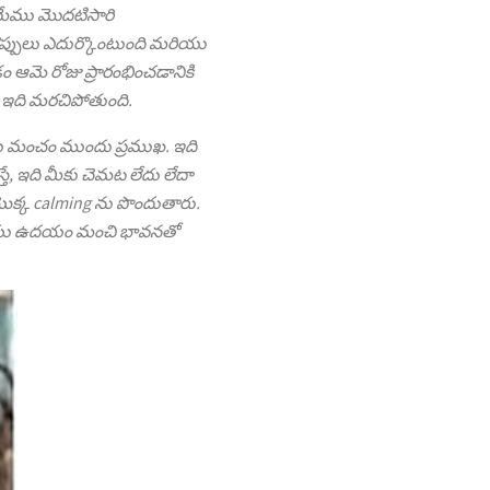
. మేము మొదటిసారి
నొప్పులు ఎదుర్కొంటుంది మరియు
 ఆమె రోజు ప్రారంభించడానికి
ి ఇది మరచిపోతుంది.
ాడు మంచం ముందు ప్రముఖ. ఇది
, ఇది మీకు చెమట లేదు లేదా
యొక్క calming ను పొందుతారు.
ది మరియు ఉదయం మంచి భావనతో