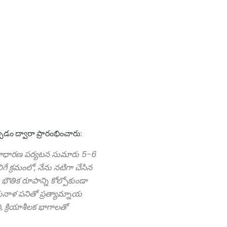
్పడం ద్వారా ప్రారంభించారు:
ంత సాధారణ పర్యటన సుమారు 5-6
ే క్రమంలో, నేను నటిగా చేసిన
ౌతిక రూపాన్ని కోల్పోకుండా
యనాళ పనితో ప్రత్యామ్నాయ
ి, క్రియాశీలక భాగాలతో