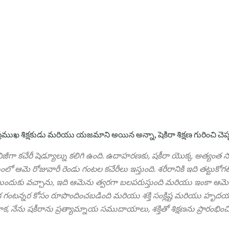
క్క ప్రముఖ శిక్షకుడు మరియు యజమాని అయిన అన్నా, షెకిరా శిక్షణ గురించి చెప
 బిజీగా కచేరీ షెడ్యూల్ను కలిగి ఉంది. ఉదాహరణకు, షకీరా యొక్క అత్య
మె రోజువారీ రెండు గంటల కచేరీలు ఇస్తుంది. శరీరానికి ఇది తట్టుకోగలిగ
 ముందుకు వచ్చాను, ఇది ఆమెను త్వరగా బలపరుస్తుంది మరియు ఇంకా ఆమె భ
క గంటన్నర కోసం రూపొందించబడింది మరియు శక్తి సంక్లిష్ట మరియు హృద
ాక, నేను షకీరాను ప్రత్యామ్నాయ సముదాయాలు, శక్తితో శిక్షణను ప్రారంభించ