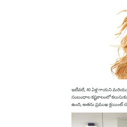
ఇటీవలే, 40 ఏళ్ల గాయని మరియు న
సంబంధాల కష్టకాలంలో కలుసుకుంటున్
ఉంది, అతను ప్రముఖ క్లయింట్ య