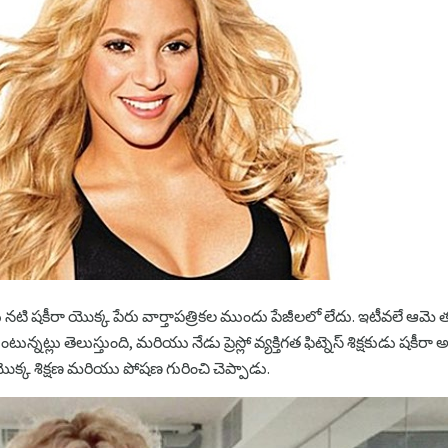
టి షకీరా యొక్క పేరు వార్తాపత్రికల ముందు పేజీలలో లేదు. ఇటీవలే ఆమె తన ప
నట్లు తెలుస్తుంది, మరియు నేడు ప్రెస్లో వ్యక్తిగత ఫిట్నెస్ శిక్షకుడు షకీ
ొక్క శిక్షణ మరియు పోషణ గురించి చెప్పాడు.