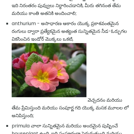
ఇది నిరంతరం పువ్వులు నిర్ధారించడానికి, మీరు తగినంత తేమ
మరియు కాంతి అతనికి అందించాలి;
anthurium - అసాధారణ ఆకారం యొక్క ప్రకాశవంతమైన
రంగులు ద్వారా ప్రత్యేకమైన అత్యంత సున్నితమైన నీడ-ఓర్పుగల
వికసించిన ఇండోర్ మొక్కలు ఒకటి,
వెచ్చదనం మరియు
తేమ ప్రేమిస్తుంది మరియు సంపూర్ణ గది యొక్క మసక మూలల లో
అనిపిస్తుంది;
primula చాలా సున్నితమైన మరియు అందమైన పుష్పించే
houseplant ఉంది. ఇది సంపూర్ణంగా పెరుగుతుంది మరియు