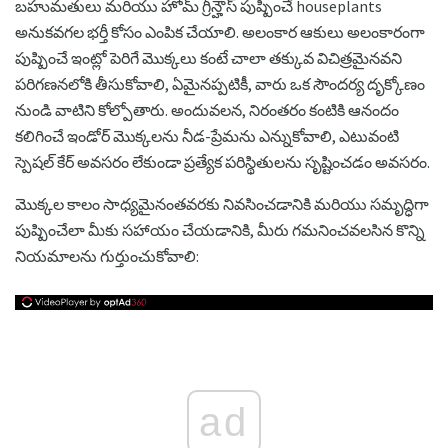
బహుమతులు మరియు హోమ్ గ్రీన్హౌస్ పుష్పించే houseplants
అనుకవగల భర్తీ కోసం ఎంపిక చేయాలి. అలంకార ఆకులు అలంకారంగా
పుష్పించే ఇంట్లో పెరిగే మొక్కలు కంటే చాలా తక్కువ విచిత్రమైనవని
పరిగణనలోకి తీసుకోవాలి, ఏమైనప్పటికీ, వారు ఒక సౌందర్య దృక్కోణం
నుండి వాటిని కోల్పోతారు. అందువలన, నిరంతరం కంటికి ఆనందం
కలిగించే ఇండోర్ మొక్కలను నీడ-ప్రేమను ఎన్నుకోవాలి, ఎటువంటి
స్పెషల్ కేర్ అవసరం లేకుండా ప్రత్యేక పరిస్థితులను సృష్టించడం అవసరం.
మొక్కల కాలం సాధ్యమైనంతవరకు నివసించడానికి మరియు సమృద్ధిగా
పుష్పించేలా మీకు సహాయం చేయడానికి, మీరు గమనించవలసిన కొన్ని
నియమాలను గుర్తుంచుకోవాలి:
ad