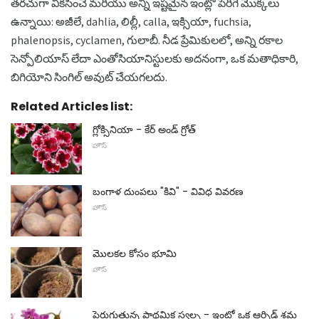
తరచుగా వికసించే మరియు అన్ని ఇష్టమైన ఇంట్లో పెరిగే మొక్కలు
ఉన్నాయి: అజీలే, dahlia, లిల్లీ, calla, ఇక్సియా, fuchsia,
phalenopsis, cyclamen, గులాబీ. నీడ ప్రేమికులలో, అన్ని రకాల
సెన్పోలియాస్ లేదా ఎంతోసియానిస్టులకు అదనంగా, ఒక మతాధికారి,
బిగియోని సింగిల్ అవుట్ చేయగలదు.
Related Articles list:
గ్లోక్సినియా - కేర్ అండ్ గ్రోత్
హౌస్
బంగాళ దుంపలు "కివి" - వివిధ వివరణ
హౌస్
మొలకల కోసం భూమి
హౌస్
పెరుగుతున్న ప్రాథమిక స్వల్ప - ఇంట్లో ఒక ఆర్చిడ్ శ్రమ