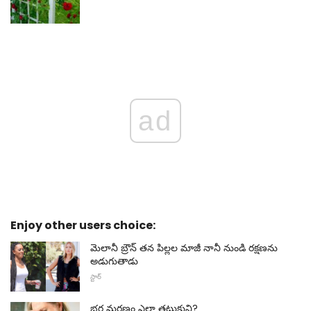
ad
Enjoy other users choice:
మెలానీ బ్రౌన్ తన పిల్లల మాజీ నానీ నుండి రక్షణను
అడుగుతాడు
స్టార్
భర్త మరణం ఎలా తట్టుకుని?