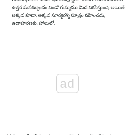
ఉత్తర మసకబృందం విండో గుమ్మము మీద వికసిస్తుంది, అయితే
అక్కడ కూడా, అక్కడ సూర్యరశ్మి సూత్రం వహించదు,
ఉదాహరణకు, హాలులో.
ad