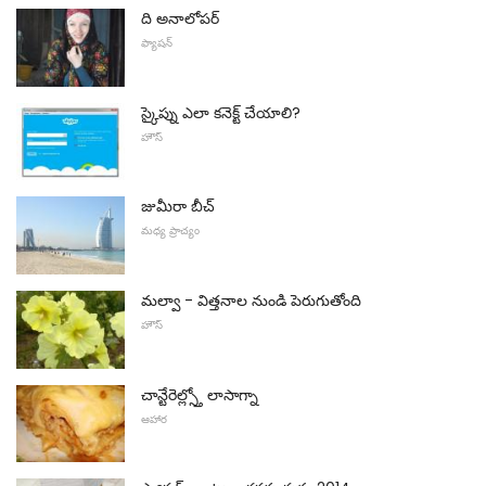
ది అనాలోపర్
ఫ్యాషన్
స్కైప్ను ఎలా కనెక్ట్ చేయాలి?
హౌస్
జుమీరా బీచ్
మధ్య ప్రాచ్యం
మల్వా - విత్తనాల నుండి పెరుగుతోంది
హౌస్
చాన్టేరెల్ల్స్తో లాసాగ్నా
ఆహార