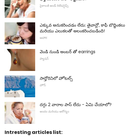
సైకాలజీ అండ్ రిలేషన్షిప్స్
ఎక్కువ అనుకరించడం లేదు: తైవాన్లో, కాఫీ బొద్దింకలు
మరియు ఎలుకలతో అలంకరించబడింది!
ఆహార
వెండి నుండి అంబర్ తో earrings
ఫ్యాషన్
సాన్తోరినిలో హోటల్స్
హౌస్
దగ్గు 2 వారాల పాస్ లేదు - ఏమి చేయాలో?
అందం మరియు ఆరోగ్యం
Intresting articles list: