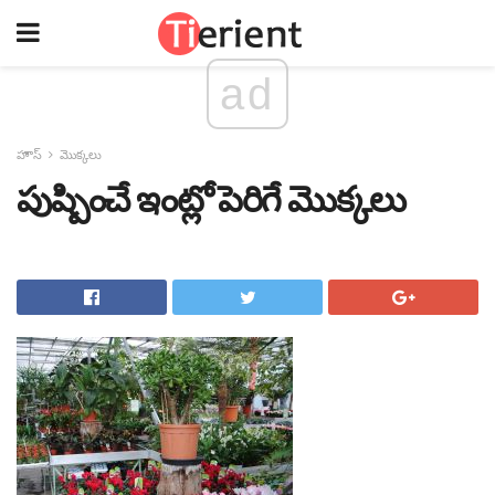
ad
హౌస్
మొక్కలు
పుష్పించే ఇంట్లో పెరిగే మొక్కలు