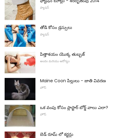
ఫ్యాషన్ బూట్లు - శరదృతువు 2014
ఫ్యాషన్
తోడి కోసం డ్రస్సులు
ఫ్యాషన్
పిత్తాశయం యొక్క తుబ్బజ్
అందం మరియు ఆరోగ్యం
Maine Coon పిల్లులు - జాతి వివరణ
హౌస్
ఒక వంపు కోసం ప్లాస్టార్ బోర్డ్ వాలు ఎలా?
హౌస్
బెడ్ రూమ్ లో కర్టన్లు