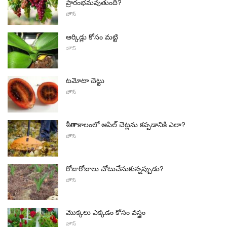
ప్రారంభమవుతుంది?
హౌస్
ఆర్కిడ్లు కోసం మట్టి
హౌస్
టమోటా చెట్టు
హౌస్
శీతాకాలంలో ఆపిల్ చెట్లను కప్పడానికి ఎలా?
హౌస్
రోజురోజులు చోటుచేసుకున్నప్పుడు?
హౌస్
మొక్కలు ఎక్కడం కోసం వస్త్రం
హౌస్