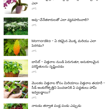
ఎలా
హౌస్
ఆవు-చేనేతకారులతో ఎలా వ్యవహరించాలి?
హౌస్
Momordika - ఏ రకమైన మొక్క మరియు ఎలా
పెరగడం?
హౌస్
బాసిల్ - విత్తనాల నుండి పెరుగుతూ, అనుకూలమైన
పరిస్థితులను సృష్టించడం
హౌస్
మొలకల విత్తనాల కోసం మిరియాలు విత్తనాల తయారీ -
సీడ్ అంకురోత్పత్తిని పెంచడానికి ఏ పద్ధతులు హామీ
ఇవ్వబడ్డాయి?
హౌస్
నాటడం తర్వాత పండ్ల పండు ఎప్పుడు