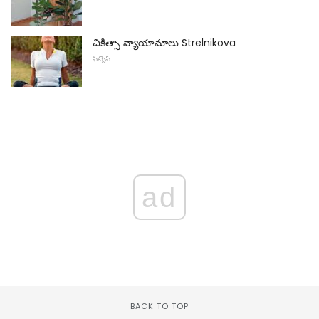
చికిత్సా వ్యాయామాలు Strelnikova
ఫిట్నెస్
ad
BACK TO TOP