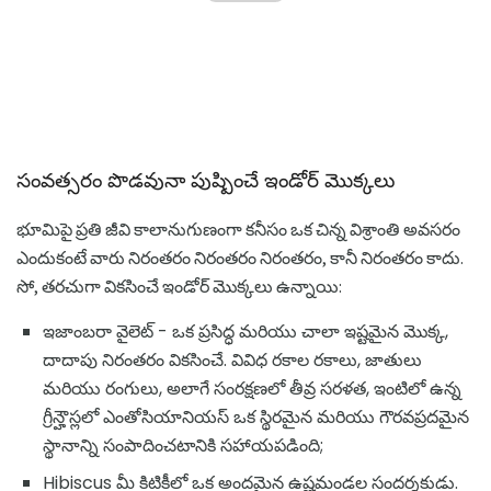
సంవత్సరం పొడవునా పుష్పించే ఇండోర్ మొక్కలు
భూమిపై ప్రతి జీవి కాలానుగుణంగా కనీసం ఒక చిన్న విశ్రాంతి అవసరం
ఎందుకంటే వారు నిరంతరం నిరంతరం నిరంతరం, కానీ నిరంతరం కాదు.
సో, తరచుగా వికసించే ఇండోర్ మొక్కలు ఉన్నాయి:
ఇజాంబరా వైలెట్ - ఒక ప్రసిద్ధ మరియు చాలా ఇష్టమైన మొక్క,
దాదాపు నిరంతరం వికసించే. వివిధ రకాల రకాలు, జాతులు
మరియు రంగులు, అలాగే సంరక్షణలో తీవ్ర సరళత, ఇంటిలో ఉన్న
గ్రీన్హౌస్లలో ఎంతోసియానియస్ ఒక స్థిరమైన మరియు గౌరవప్రదమైన
స్థానాన్ని సంపాదించటానికి సహాయపడింది;
Hibiscus మీ కిటికీలో ఒక అందమైన ఉష్ణమండల సందర్శకుడు.