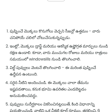
పుష్పించే మొక్కలు కొనుగోలు వెచ్చని సీజన్లో ఉత్తమం - వారు
చనిపోయే చలిలో చోటుచేసుకున్నప్పుడు.
ఇంట్లో, మొక్కలు డ్రాఫ్ట్ మరియు ఆకస్మిక ఉష్ణోగ్రత మార్పులు నుండి
రక్షణ ఉండాలి. కూడా, వారు మంచుగల రోజులు మరియు రాత్రులు
సమయంలో windowsills నుండి తొలగించాలి.
విల్ట్ పువ్వులు వెంటనే తొలగించాలి - ఈ మరింత పుష్పించే
ఉద్దీపన ఉంటుంది.
సరైన నీటిని అందించండి. ఈ మొక్కలు చాలా తేమను
ఇష్టపడతాయి, కనుక భూమి ఉపరితల ఎండబెట్టడం
అనుమతించవద్దు.
పువ్వులు సుదీర్ఘకాలం వికసించినట్లయితే, కింది విధానాన్ని
ప్రయత్నించండి: వాటిని ఒక చీకటి కూల్ రూమ్కు తరలించి, 6