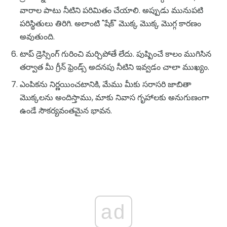
వారాల పాటు నీటిని పరిమితం చేయాలి. అప్పుడు మునుపటి
పరిస్థితులు తిరిగి. అలాంటి "షేక్" మొక్క మొక్క మొగ్గ కారణం
అవుతుంది.
టాప్ డ్రెస్సింగ్ గురించి మర్చిపోతే లేదు. పుష్పించే కాలం ముగిసిన
తర్వాత మీ గ్రీన్ ఫ్రెండ్స్ అదనపు నీటిని ఇవ్వడం చాలా ముఖ్యం.
ఎంపికను నిర్ణయించటానికి, మేము మీకు సరాసరి జాబితా
మొక్కలను అందిస్తాము, మాకు నివాస గృహాలకు అనుగుణంగా
ఉండే సౌకర్యవంతమైన భావన.
ad