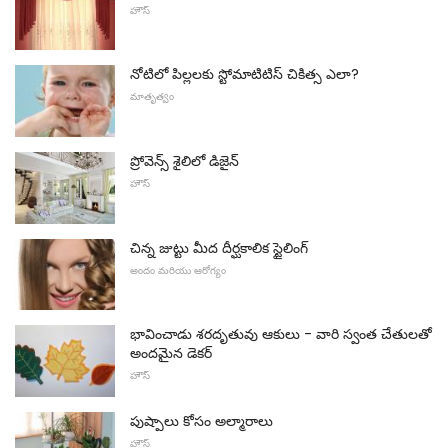
హౌస్
నోటిలో పిల్లలకు స్టోమాటిటిస్ చికిత్స ఎలా?
మాతృత్వం
ప్రోవెన్స్ శైలిలో డిజైన్
హౌస్
చిన్న జుట్టు మీద దీర్ఘకాలిక స్టైలింగ్
అందం మరియు ఆరోగ్యం
భావించాడు శరదృతువు ఆకులు - వారి స్వంత చేతులతో
అందమైన డెకర్
హౌస్
పుష్పాలు కోసం అల్మారాలు
హౌస్