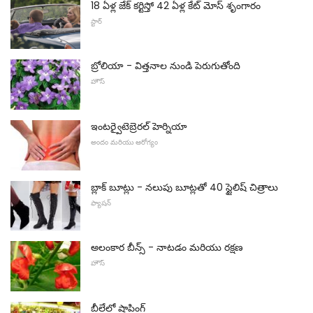
18 ఏళ్ల జేక్ కర్టిస్తో 42 ఏళ్ల కేట్ మోస్ శృంగారం
స్టార్
బ్రోలియా - విత్తనాల నుండి పెరుగుతోంది
హౌస్
ఇంటర్వైటెబ్రెరల్ హెర్నియా
అందం మరియు ఆరోగ్యం
బ్లాక్ బూట్లు - నలుపు బూట్లతో 40 స్టైలిష్ చిత్రాలు
ఫ్యాషన్
అలంకార బీన్స్ - నాటడం మరియు రక్షణ
హౌస్
బీలేలో షాపింగ్