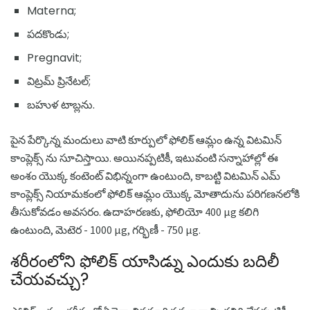
Materna;
పదకొండు;
Pregnavit;
విట్రమ్ ప్రినేటల్;
బహుళ టాబ్లను.
పైన పేర్కొన్న మందులు వాటి కూర్పులో ఫోలిక్ ఆమ్లం ఉన్న విటమిన్
కాంప్లెక్స్ ను సూచిస్తాయి. అయినప్పటికీ, ఇటువంటి సన్నాహాల్లో ఈ
అంశం యొక్క కంటెంట్ విభిన్నంగా ఉంటుంది, కాబట్టి విటమిన్ ఎమ్
కాంప్లెక్స్ నియామకంలో ఫోలిక్ ఆమ్లం యొక్క మోతాదును పరిగణనలోకి
తీసుకోవడం అవసరం. ఉదాహరణకు, ఫోలియో 400 μg కలిగి
ఉంటుంది, మెటెర - 1000 μg, గర్భిణీ - 750 μg.
శరీరంలోని ఫోలిక్ యాసిడ్ను ఎందుకు బదిలీ
చేయవచ్చు?