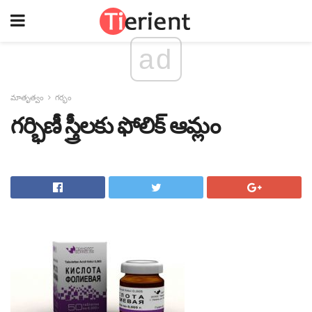
ad
మాతృత్వం
గర్భం
గర్భిణీ స్త్రీలకు ఫోలిక్ ఆమ్లం