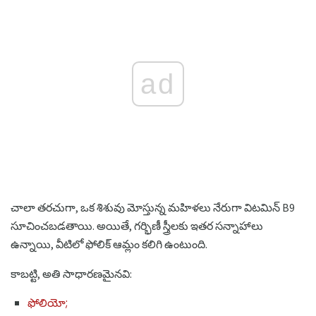
ad
చాలా తరచుగా, ఒక శిశువు మోస్తున్న మహిళలు నేరుగా విటమిన్ B9
సూచించబడతాయి. అయితే, గర్భిణీ స్త్రీలకు ఇతర సన్నాహాలు
ఉన్నాయి, వీటిలో ఫోలిక్ ఆమ్లం కలిగి ఉంటుంది.
కాబట్టి, అతి సాధారణమైనవి:
ఫోలియో;