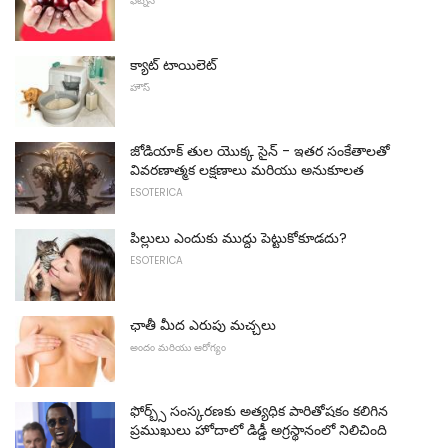
ఫిట్నెస్
క్యాట్ టాయిలెట్
హౌస్
జోడియాక్ తుల యొక్క సైన్ - ఇతర సంకేతాలతో
వివరణాత్మక లక్షణాలు మరియు అనుకూలత
ESOTERICA
పిల్లులు ఎందుకు ముద్దు పెట్టుకోకూడదు?
ESOTERICA
ఛాతీ మీద ఎరుపు మచ్చలు
అందం మరియు ఆరోగ్యం
ఫోర్బ్స్ సంస్కరణకు అత్యధిక పారితోషకం కలిగిన
ప్రముఖులు హోదాలో డిడ్డీ అగ్రస్థానంలో నిలిచింది