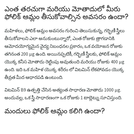
ఎంత తరచుగా మరియు మోతాదులో మీరు
ఫోలిక్ ఆమ్లం తీసుకోవాల్సిన అవసరం ఉందా?
మహిళలు, ఫోలిక్ ఆమ్లం అవసరం గురించి తెలుసుకున్న, గర్భిణీ స్త్రీలు
తీసుకోవాలని ఎలా అనుకుంటున్నారో, ఎంత రోజుకు త్రాగడానికి.
ఆమోదయోగ్యమైన వైద్య నిబంధనల ప్రకారం, ఒక వయోజన రోజుకు
తగినంత 200 μg ఉంది. అయినప్పటికీ, గర్భిణీ స్త్రీలకు, ఫోలిక్ ఆమ్లం
యొక్క కనీస మోతాదు రెట్టింపు అవుతుంది మరియు రోజుకు 400 μg
ఉంది. ఇది ఒక మహిళ యొక్క శరీరం లో విటమిన్ లేకపోవడం యొక్క
తీవ్రత మీద ఆధారపడి ఉంటుంది.
విటమిన్ B9 ఉత్పత్తి చేసిన అత్యంత సాధారణ మోతాదు 1000 μg.
అందువల్ల, ఒక స్త్రీ సాధారణంగా ఒక రోజుకు 1 టాబ్లెట్ను సూచిస్తుంది.
మందులు ఫోలిక్ ఆమ్లం కలిగి ఉందా?