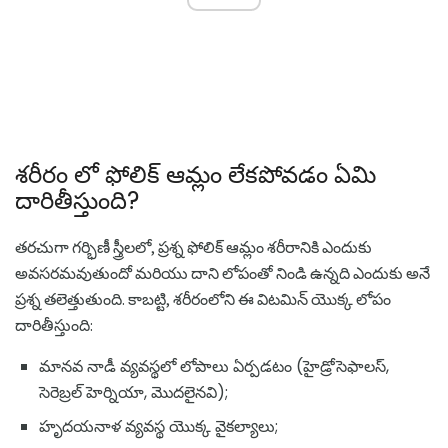
శరీరం లో ఫోలిక్ ఆమ్లం లేకపోవడం ఏమి
దారితీస్తుంది?
తరచుగా గర్భిణీ స్త్రీలలో, ప్రశ్న ఫోలిక్ ఆమ్లం శరీరానికి ఎందుకు
అవసరమవుతుందో మరియు దాని లోపంతో నిండి ఉన్నది ఎందుకు అనే
ప్రశ్న తలెత్తుతుంది. కాబట్టి, శరీరంలోని ఈ విటమిన్ యొక్క లోపం
దారితీస్తుంది:
మానవ నాడీ వ్యవస్థలో లోపాలు ఏర్పడటం (హైడ్రోసెఫాలస్,
సెరెబ్రల్ హెర్నియా, మొదలైనవి);
హృదయనాళ వ్యవస్థ యొక్క వైకల్యాలు;