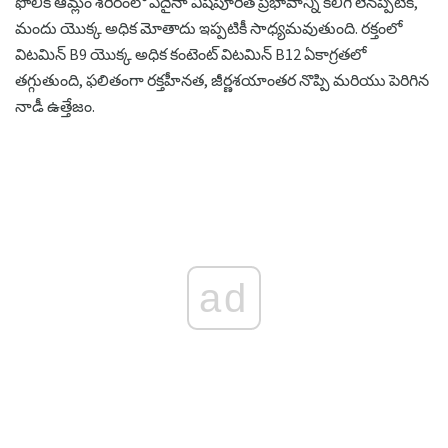
ఫోలిక్ ఆమ్లం శరీరంలో ఏదైనా విషపూరిత ప్రభావాన్ని కలిగి లేనప్పటికీ,
మందు యొక్క అధిక మోతాదు ఇప్పటికీ సాధ్యమవుతుంది. రక్తంలో
విటమిన్ B9 యొక్క అధిక కంటెంట్ విటమిన్ B12 ఏకాగ్రతలో
తగ్గుతుంది, ఫలితంగా రక్తహీనత, జీర్ణశయాంతర నొప్పి మరియు పెరిగిన
నాడీ ఉత్తేజం.
ad