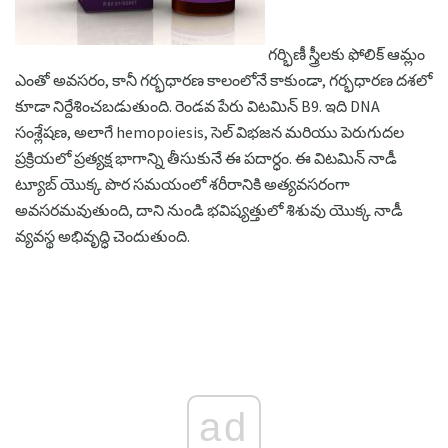
గర్భిణీ స్త్రీలకు ఫోలిక్ ఆమ్లం
ఎంతో అవసరం, కానీ గర్భధారణ కాలంలోనే కాకుండా, గర్భధారణ దశలో
కూడా నిర్దేశించబడుతుంది. రెండవ పేరు విటమిన్ B9. ఇది DNA
సంశ్లేషణ, అలాగే hemopoiesis, సెల్ విభజన మరియు పెరుగుదల
ప్రక్రియలో ప్రత్యక్ష భాగాన్ని తీసుకునే ఈ పదార్ధం. ఈ విటమిన్ నాడీ
ట్యూబ్ యొక్క పొర సమయంలో శరీరానికి అత్యవసరంగా
అవసరమవుతుంది, దాని నుండి భవిష్యత్తులో శిశువు యొక్క నాడీ
వ్యవస్థ అభివృద్ధి చెందుతుంది.
ad