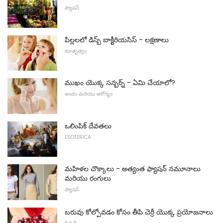
ఫ్యాషన్
పిల్లలలో డిస్బ్ బాక్టీరియసిస్ - లక్షణాలు
మాతృత్వం
ముఖం యొక్క సన్బర్న్ - ఏమి చేయాలో?
అందం మరియు ఆరోగ్యం
ఒలింపిక్ దేవతలు
ESOTERICA
మహిళల చొక్కాలు - అత్యంత ఫ్యాషన్ నమూనాలు
మరియు రంగులు
ఫ్యాషన్
బరువు కోల్పోవడం కోసం తీపి చెర్రీ యొక్క ప్రయోజనాలు