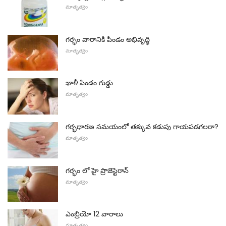
మాతృత్వం
గర్భం వారానికి పిండం అభివృద్ధి
మాతృత్వం
ఖాళీ పిండం గుడ్డు
మాతృత్వం
గర్భధారణ సమయంలో తక్కువ కడుపు గాయపడగలరా?
మాతృత్వం
గర్భం లో హై ప్రొజెస్టెరాన్
మాతృత్వం
ఎంబ్రియో 12 వారాలు
మాతృత్వం