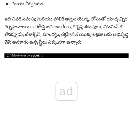
మాయ ఏర్పడటం.
ఇది చివరి సమస్య మరియు ఫోలిక్ ఆమ్లం యొక్క లోపంతో యాదృచ్ఛిక
గర్భస్రావాలకు దారితీస్తుంది. అంతేకాక, గర్భస్థ శిశువులు, విటమిన్ B9
లేనప్పుడు, టీకాక్సిస్, మాంద్యం, రక్తహీనత యొక్క లక్షణాలను అభివృద్ధి
చేసే అవకాశం ఉన్న స్త్రీలు ఎక్కువగా ఉన్నారు.
ad