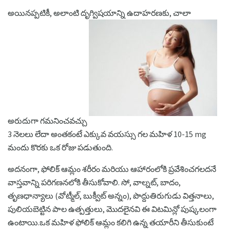
అయినప్పటికీ, అలాంటి దృగ్విషయాన్ని ఉదాహరణకు, చాలా
అరుదుగా గమనించవచ్చు
3 నెలలు లేదా అంతకంటే ఎక్కువ వయస్సు గల మహిళ 10-15 mg
మందు కొరకు ఒక రోజు పడుతుంది.
అదనంగా, ఫోలిక్ ఆమ్లం శరీరం మరియు ఆహారంలోకి ప్రవేశించగలదనే
వాస్తవాన్ని పరిగణనలోకి తీసుకోవాలి. సో, వాల్నట్, బాదం,
తృణధాన్యాలు (వోట్మీల్, బుక్వీట్ అన్నం), పొద్దుతిరుగుడు విత్తనాలు,
పులియబెట్టిన పాల ఉత్పత్తులు, మొదలైనవి ఈ విటమిన్లో పుష్కలంగా
ఉంటాయి.ఒక మహిళ ఫోలిక్ ఆమ్లం కలిగి ఉన్న తయారీని తీసుకుంటే