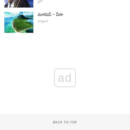
స్టార్
మారిషస్ - వీసా
పర్యాటక
ad
BACK TO TOP