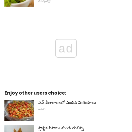
మాతృత్వం
ad
Enjoy other users choice:
సన్ శీతాకాలంలో ఎండిన మిరియాలు
ఆహార
ప్లాస్టిక్ సీసాలు నుండి తులిప్స్