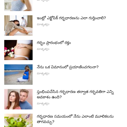
ఇంట్లో ఎక్టోపిక్ గర్భధారణను ఎలా గుర్తించాలి?
మాతృత్వం
గర్భం ప్రారంభంలో రక్తం
మాతృత్వం
నేను ఒక విమానంలో ప్రయాణించగలనా?
మాతృత్వం
స్తంభింపచేసిన గర్భధారణ తర్వాత గర్భవతిగా ఎన్ని
అవకాశం ఉంది?
మాతృత్వం
గర్భధారణ సమయంలో నేను ఎలాంటి మూలికలను
తాగవచ్చు?