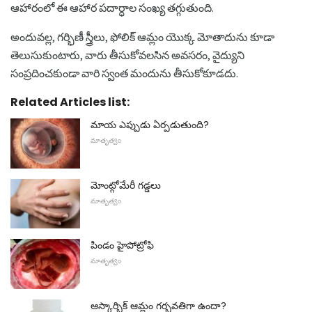
ఆహారంలో ఈ ఆహార పదార్ధాల సంఖ్య తగ్గుతుంది.
అందువల్ల, గర్భిణీ స్త్రీలు, ఫోలిక్ ఆమ్లం యొక్క మోతాదును కూడా
తెలుసుకుంటారు, వారు తీసుకోవలసిన అవసరం, వైద్యుని
సంప్రదించకుండా వారి స్వంత మందును తీసుకోకూడదు.
Related Articles list:
మాయ ఎప్పుడు ఏర్పడుతుంది?
మాతృత్వం
మోంట్గోమేరీ గడ్డలు
మాతృత్వం
పిండం హైపోట్రోఫి
మాతృత్వం
ఆస్కార్బిక్ ఆమ్లం గర్భవతిగా ఉందా?