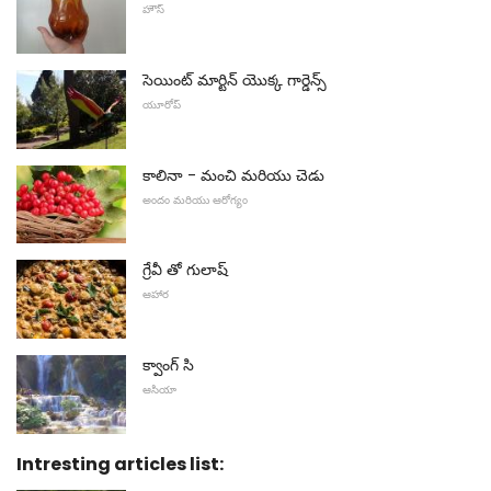
హౌస్
సెయింట్ మార్టిన్ యొక్క గార్డెన్స్
యూరోప్
కాలినా - మంచి మరియు చెడు
అందం మరియు ఆరోగ్యం
గ్రేవీ తో గులాష్
ఆహార
క్వాంగ్ సి
ఆసియా
Intresting articles list: