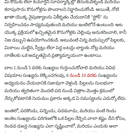
మీ కొడుకు లేదా కుమార్తెని సూపర్మార్కెట్లో తీసుకువెళ్ళండి మరియు
కరాపుసాను కొనుగోళ్లను పొందాలని నిర్ధారించుకోండి. అయితే, నోటి
ఖాతా యొక్క నైపుణ్యాలను ఏకీకృతం చేయడానికి "స్టోర్" ను
నిర్వహించడం సాధ్యమవుతుంది మరియు ఇంటిలోనే ఉంటుంది. ఆట
యొక్క ప్రక్రియలో ఖచ్చితమైన కొనుగోళ్లకు చెల్లింపు అనుకరించాలి, కానీ
నిజ డబ్బుని ఉపయోగించకండి. అటువంటి చిన్న వయస్సులో పిల్లలకు,
మిఠాయి చుట్టిన, స్వీట్లు లేదా పెద్ద బటన్లు బ్యాంకు నోట్ల మరియు
నాణేలకు ఒక అద్భుతమైన ప్రత్యామ్నాయంగా ఉంటాయి.
బాల 1 నుండి 5 వరకు సంఖ్యలు గుర్తుంచుకోవాలి మరియు వివిధ
విషయాల సంఖ్యను లెక్కించగలవు, 6
నుండి 10 వరకు
సంఖ్యలను
అధ్యయనం చేయడానికి సజావుగా వెళ్లండి. పిల్లలను సులభంగా
మరియు త్వరితంగా మొదటి పది నుండి చిత్రాల మొత్తం క్రమంలో
నేర్చుకోవటానికి నియమం ప్రకారం అక్కడ ఏ సమస్యలను ఎదుర్కోలేదు.
ఇంతలో, పదకొండు, పన్నెండు, పదమూడు, మరియు వంటి రెండు
అంకెల సంఖ్యలను పరిగణలోకి ఒక పిల్లల నేర్పిన చాలా కష్టం. దీని కోసం,
రెండవ డజన్ల సంఖ్యను ఎలా సృష్టించాలో, మరియు ఎందుకు అలా