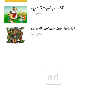
క్రిస్టియన్ చిల్డ్రన్స్ మూవీస్
మాతృత్వం
ఒక తాబేలు-నింజా ఎలా గీయాలి?
మాతృత్వం
ad