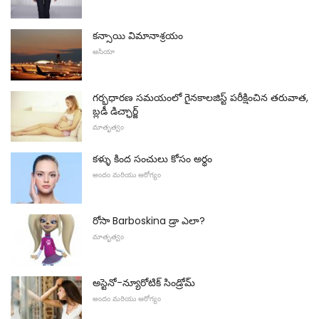
కన్సాయి విమానాశ్రయం
ఆసియా
గర్భధారణ సమయంలో గైనకాలజిస్ట్ పరీక్షించిన తరువాత,
బ్లడీ డిచ్ఛార్జ్
మాతృత్వం
కళ్ళు కింద సంచులు కోసం అర్థం
అందం మరియు ఆరోగ్యం
రోసా Barboskina డ్రా ఎలా?
మాతృత్వం
అస్టెనో-న్యూరోటిక్ సిండ్రోమ్
అందం మరియు ఆరోగ్యం