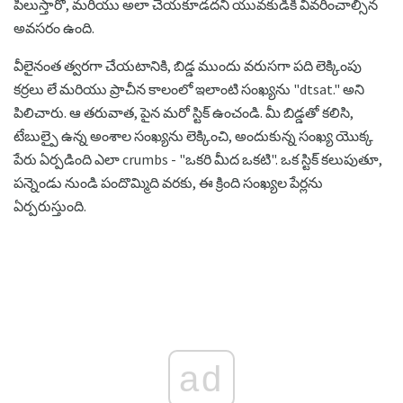
పిలుస్తారో, మరియు అలా చేయకూడదని యువకుడికి వివరించాల్సిన
అవసరం ఉంది.
వీలైనంత త్వరగా చేయటానికి, బిడ్డ ముందు వరుసగా పది లెక్కింపు
కర్రలు లే మరియు ప్రాచీన కాలంలో ఇలాంటి సంఖ్యను "dtsat." అని
పిలిచారు. ఆ తరువాత, పైన మరో స్టిక్ ఉంచండి. మీ బిడ్డతో కలిసి,
టేబుల్పై ఉన్న అంశాల సంఖ్యను లెక్కించి, అందుకున్న సంఖ్య యొక్క
పేరు ఏర్పడింది ఎలా crumbs - "ఒకరి మీద ఒకటి". ఒక స్టిక్ కలుపుతూ,
పన్నెండు నుండి పందొమ్మిది వరకు, ఈ క్రింది సంఖ్యల పేర్లను
ఏర్పరుస్తుంది.
ad