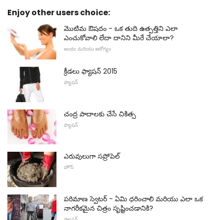
Enjoy other users choice:
మొటిమ ఔషదం - ఒక తుది ఉత్పత్తిని ఎలా
ఎంచుకోవాలి లేదా దానిని మీరే చేయాలా?
అందం మరియు ఆరోగ్యం
క్రీడలు ఫ్యాషన్ 2015
ఫ్యాషన్
చంద్ర పాదాలకు చేసే చికిత్స
ఫ్యాషన్
ఎరువులుగా సప్రోపెల్
హౌస్
పరిమాణ స్వెటర్ - ఏమి ధరించాలి మరియు ఎలా ఒక
నాగరీకమైన చిత్రం సృష్టించడానికి?
ఫ్యాషన్