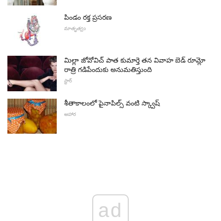
పిండం రక్త ప్రసరణ
మాతృత్వం
మిల్లా జోవోవిచ్ పాత కుమార్తె తన వివాహ బెడ్ రూమ్లో
రాత్రి గడిపేందుకు అనుమతిస్తుంది
స్టార్
శీతాకాలంలో పైనాపిల్స్ వంటి స్క్వాష్
ఆహార
ad