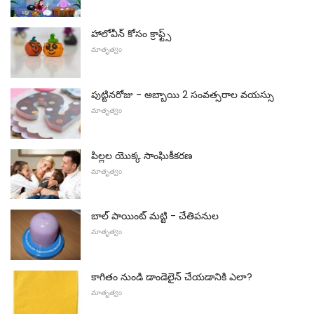
హాలోవీన్ కోసం క్రాఫ్ట్స్
మాతృత్వం
పుట్టినరోజు - అబ్బాయి 2 సంవత్సరాల వయస్సు
మాతృత్వం
పిల్లల యొక్క సాంఘికీకరణ
మాతృత్వం
బాల్ పాయింట్ మట్టి - చేతిపనుల
మాతృత్వం
కాగితం నుండి డాండెలైన్ చేయడానికి ఎలా?
మాతృత్వం