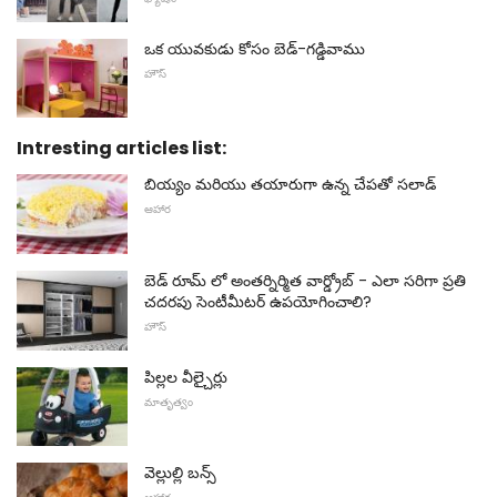
ఒక యువకుడు కోసం బెడ్-గడ్డివాము
హౌస్
Intresting articles list:
బియ్యం మరియు తయారుగా ఉన్న చేపతో సలాడ్
ఆహార
బెడ్ రూమ్ లో అంతర్నిర్మిత వార్డ్రోబ్ - ఎలా సరిగా ప్రతి
చదరపు సెంటీమీటర్ ఉపయోగించాలి?
హౌస్
పిల్లల వీల్చైర్లు
మాతృత్వం
వెల్లుల్లి బన్స్