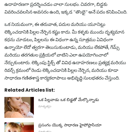
ఉదాహరణగా ప్రదర్శించడం చాలా సులభం. చివరగా, బిడ్డకు
వివరించవలసిన అవసరం ఉంది, ఇక్కడ "తొంభై" అనే పదం కనిపించింది.
ఒక నియమంగా, ఈ తరువాత, పదుల మరియు యూనిట్లు
లెక్కించడానికి పిల్లల నేర్పిన కష్టం కాదు. మీ కళ్ళకు ముందు దృశ్యమాన
కధను చూడటం, పిల్లలను ఈ విధంగా ఉన్న సూత్రము ఏవిధంగా
ఉన్నాయో లేదో త్వరగా తెలుసుకుంటాడు, మరియు లేకపోతే, గేమ్స్
మరియు తరగతుల ప్రక్రియలో వాటిని ఎలా ఉపయోగించాలో
నేర్చుకుంటారు. లెక్కింపు స్టిక్స్ తో వివిధ ఉదాహరణలు ప్రత్యక్ష మరియు
రివర్స్ క్రమంలో రెండు లెక్కించడానికి పిల్లల నేర్పిన, మరియు కూడా
సాధారణ గణితశాస్త్ర కార్యకలాపాలు అభివృద్ధి సులభతరం చేస్తుంది.
Related Articles list:
ఒక పిల్లవాడు ఒక బిడ్డతో మేల్కొన్నాడు
మాతృత్వం
ప్రసంగం యొక్క సాధారణ హైపోప్లాసియా
మాతృత్వం