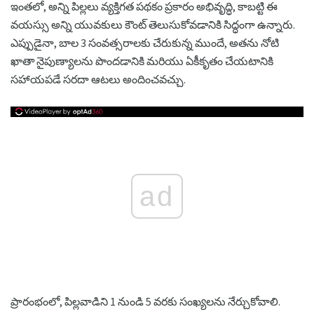
ఇంతలో, అన్ని పిల్లలు వ్యక్తిగత పథకం ప్రకారం అభివృద్ధి, కాబట్టి ఈ
వయస్సు అన్ని యువకులు కౌంట్ తెలుసుకోవడానికి సిద్ధంగా ఉన్నారు.
ఎప్పుడైనా, బాల 3 సంవత్సరాలకు చేరుకున్న ముందే, అతను నోటి
ఖాతా నైపుణ్యాలను పొందడానికి మరియు ఏకీకృతం చేయటానికి
సహాయపడే సరదా ఆటలు అందించవచ్చు.
ad
ప్రారంభంలో, పిల్లవాడిని 1 నుండి 5 వరకు సంఖ్యలను నేర్చుకోవాలి.