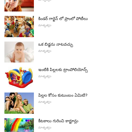
కిండర్ గార్టెన్ లో ప్రాంలో పోటీలు
మాతృత్వం
ఒక బిడ్డను నాటవచ్చు
మాతృత్వం
ఇంటికి పిల్లలకు ట్రాంపోలియోన్స్
మాతృత్వం
పిల్లల కోసం కుటుంబం ఏమిటి?
మాతృత్వం
కీటకాలు గురించి కార్టూన్లు
మాతృత్వం