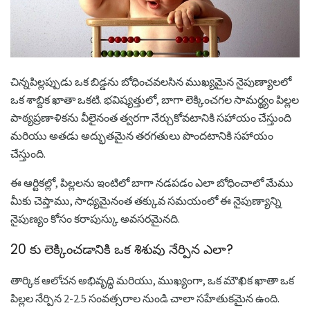
చిన్నపిల్లప్పుడు ఒక బిడ్డను బోధించవలసిన ముఖ్యమైన నైపుణ్యాలలో
ఒక శాబ్దిక ఖాతా ఒకటి. భవిష్యత్తులో, బాగా లెక్కించగల సామర్థ్యం పిల్లల
పాఠ్యప్రణాళికను వీలైనంత త్వరగా నేర్చుకోవటానికి సహాయం చేస్తుంది
మరియు అతడు అద్భుతమైన తరగతులు పొందటానికి సహాయం
చేస్తుంది.
ఈ ఆర్టికల్లో, పిల్లలను ఇంటిలో బాగా నడపడం ఎలా బోధించాలో మేము
మీకు చెప్తాము, సాధ్యమైనంత తక్కువ సమయంలో ఈ నైపుణ్యాన్ని
నైపుణ్యం కోసం కరాపుస్కు అవసరమైనది.
20 కు లెక్కించడానికి ఒక శిశువు నేర్పిన ఎలా?
తార్కిక ఆలోచన అభివృద్ధి మరియు, ముఖ్యంగా, ఒక మౌఖిక ఖాతా ఒక
పిల్లల నేర్పిన 2-2.5 సంవత్సరాల నుండి చాలా సహేతుకమైన ఉంది.