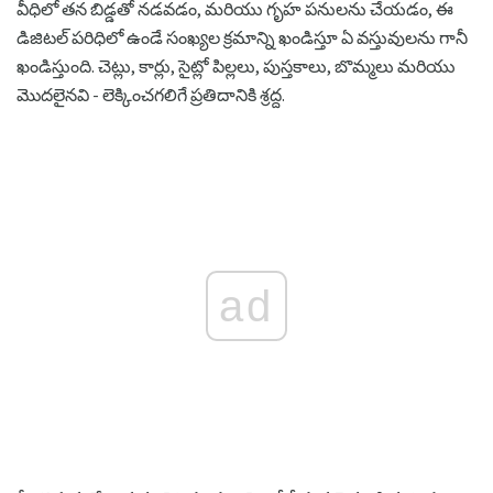
వీధిలో తన బిడ్డతో నడవడం, మరియు గృహ పనులను చేయడం, ఈ
డిజిటల్ పరిధిలో ఉండే సంఖ్యల క్రమాన్ని ఖండిస్తూ ఏ వస్తువులను గానీ
ఖండిస్తుంది. చెట్లు, కార్లు, సైట్లో పిల్లలు, పుస్తకాలు, బొమ్మలు మరియు
మొదలైనవి - లెక్కించగలిగే ప్రతిదానికి శ్రద్ద.
ad