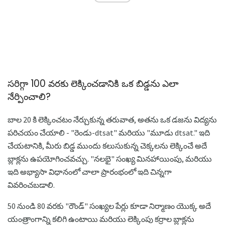
సరిగ్గా 100 వరకు లెక్కించడానికి ఒక బిడ్డను ఎలా
నేర్పించాలి?
బాల 20 కి లెక్కించటం నేర్చుకున్న తరువాత, అతను ఒక డజను విద్యను
పరిచయం చేయాలి - "రెండు-dtsat" మరియు "మూడు dtsat." ఇది
చేయటానికి, మీరు బిడ్డ ముందు కలుసుకున్న చెక్కలను లెక్కించే అదే
బ్లాక్లను ఉపయోగించవచ్చు. "నలభై" సంఖ్య మినహాయింపు, మరియు
ఇది అభ్యాసా విధానంలో చాలా ప్రారంభంలో ఇది చిన్నగా
వివరించబడాలి.
50 నుండి 80 వరకు "రౌండ్" సంఖ్యల పేర్లు కూడా నిర్మాణం యొక్క అదే
యంత్రాంగాన్ని కలిగి ఉంటాయి మరియు లెక్కింపు కర్రాల బ్లాక్లను