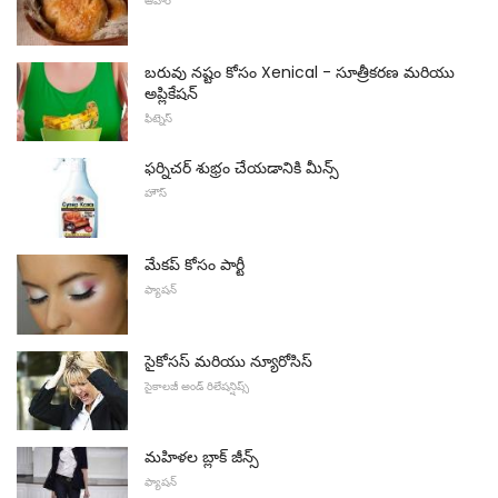
ఆహార
బరువు నష్టం కోసం Xenical - సూత్రీకరణ మరియు
అప్లికేషన్
ఫిట్నెస్
ఫర్నిచర్ శుభ్రం చేయడానికి మీన్స్
హౌస్
మేకప్ కోసం పార్టీ
ఫ్యాషన్
సైకోసస్ మరియు న్యూరోసిస్
సైకాలజీ అండ్ రిలేషన్షిప్స్
మహిళల బ్లాక్ జీన్స్
ఫ్యాషన్