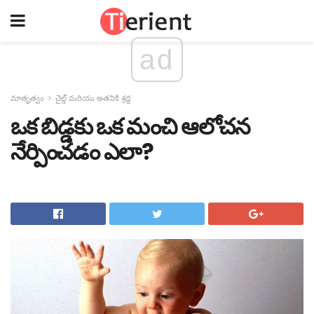
ad
మాతృత్వం
చైల్డ్ మరియు అతనికి శ్రద్ధ
ఒక బిడ్డకు ఒక మంచి ఆలోచన
నేర్పించడం ఎలా?