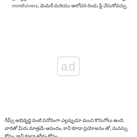
mindfulness, మెమరీ మరియు ఆలోచన రెండు ప్లే చేసుకోవచ్చు.
ad
గేమ్స్ అభివృద్ధి వంటి వినోదంగా ఎల్లప్పుడూ మంచి కొనుగోలు ఉంది.
వారితో మీరు మాత్రమే ఆనందం, కానీ కూడా ప్రయోజనం తో, మనస్సు
కోసం, కానీ కూడా శరీరం కోసం.