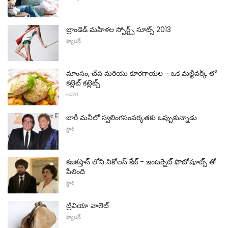
బ్రాండెడ్ మహిళల స్పోర్ట్స్ సూట్స్ 2013
ఫ్యాషన్
మాంసం, చేప మరియు కూరగాయల - ఒక మల్టీవర్క్ లో
కట్లెట్ కట్లెట్స్
ఆహార
బారీ మనీలో స్వలింగసంపర్కతకు ఒప్పుకున్నాడు
స్టార్
కజకస్తాన్ లోని నికోలస్ కేజ్ - ఇంటర్నెట్ ఫొటోషూట్స్ తో
పేలింది
స్టార్
ట్రివియా వాలెట్
ఫ్యాషన్