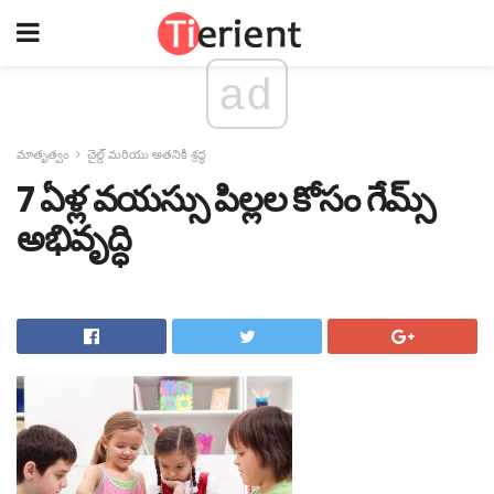
ad
మాతృత్వం
చైల్డ్ మరియు అతనికి శ్రద్ధ
7 ఏళ్ల వయస్సు పిల్లల కోసం గేమ్స్
అభివృద్ధి