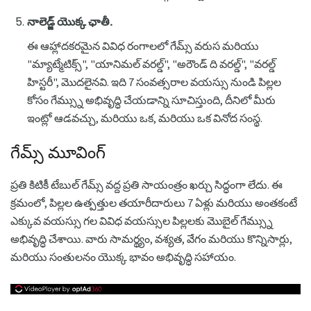
నాలెడ్జ్ యొక్క ఛాతీ.
ఈ ఆహ్లాదకరమైన వివిధ రంగాలలో గేమ్స్ వరుస మరియు
"మ్యాట్మేటిక్స్", "యానిమల్ వరల్డ్", "అరౌండ్ ది వరల్డ్", "వరల్డ్
హిస్టరీ", మొదలైనవి. ఇది 7 సంవత్సరాల వయస్సు నుండి పిల్లల
కోసం గేమ్స్ను అభివృద్ధి చేయడాన్ని సూచిస్తుంది, దీనిలో మీరు
ఇంట్లో ఆడవచ్చు, మరియు ఒక, మరియు ఒక వినోద సంస్థ.
గేమ్స్ మూవింగ్
ప్రతి కిటికీ టేబుల్ గేమ్స్ వద్ద ప్రతి సాయంత్రం ఖర్చు సిద్ధంగా లేదు. ఈ
క్రమంలో, పిల్లల ఉత్పత్తుల తయారీదారులు 7 ఏళ్లు మరియు అంతకంటే
ఎక్కువ వయస్సు గల వివిధ వయస్సుల పిల్లలకు మొబైల్ గేమ్స్ను
అభివృద్ధి చేశాయి. వారు సామర్థ్యం, ​​వశ్యత, వేగం మరియు కొన్నిసార్లు,
మరియు సంతులనం యొక్క భావం అభివృద్ధి సహాయం.