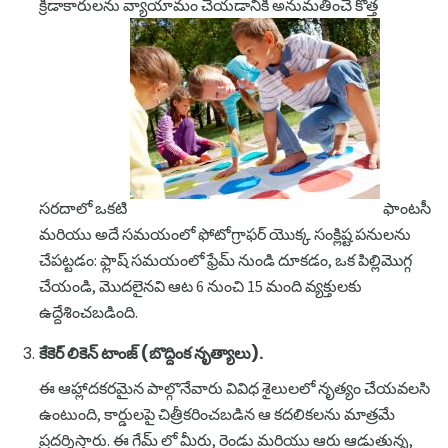
క్రీడాకారులను వ్యాయామం చేయడానికి అనుమతించే కొత్త
సరదాలో ఒకటి
ఫాంటసీ
మరియు అదే సమయంలో ఫోటోగ్రాఫర్ యొక్క సంక్లిష్ట పనులను
చేపట్టడం: ఫ్లాష్ సమయంలో ఫ్రేమ్ నుండి దూకడం, ఒక పిల్లిమొగ్గ
చేయండి, మొదలైనవి ఆట 6 నుంచి 15 మంది వ్యక్తులకు
ఉద్దేశించబడింది.
కేకెర్ లికెన్ టాంజ్ (బొద్దింక నృత్యాలు).
ఈ ఆహ్లాదకరమైన పాల్గొనేవారు వివిధ శైలులలో నృత్యం చేయవలసి
ఉంటుంది, కార్డులపై చిత్రీకరించబడిన ఆ కదలికలను మాత్రమే
ప్రదర్శిస్తారు. ఈ గేమ్ లో మీరు, రెండు మరియు ఆరు ఆడుతున్న,