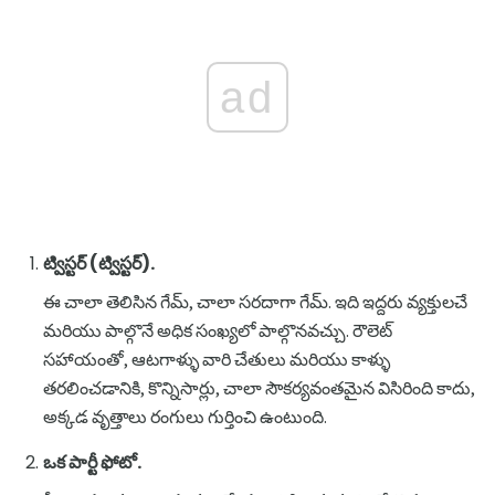
ad
ట్విస్టర్ (ట్విస్టర్).
ఈ చాలా తెలిసిన గేమ్, చాలా సరదాగా గేమ్. ఇది ఇద్దరు వ్యక్తులచే
మరియు పాల్గొనే అధిక సంఖ్యలో పాల్గొనవచ్చు. రౌలెట్
సహాయంతో, ఆటగాళ్ళు వారి చేతులు మరియు కాళ్ళు
తరలించడానికి, కొన్నిసార్లు, చాలా సౌకర్యవంతమైన విసిరింది కాదు,
అక్కడ వృత్తాలు రంగులు గుర్తించి ఉంటుంది.
ఒక పార్టీ ఫోటో.