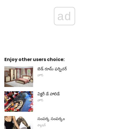
ad
Enjoy other users choice:
బెడ్ రూమ్ ఫర్నిచర్
హౌస్
విక్టరీ డే హాలిడే
హౌస్
సంపర్క సంపర్కం
ఫ్యాషన్