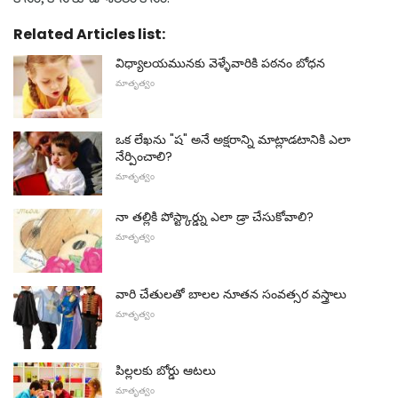
Related Articles list:
విధ్యాలయమునకు వెళ్ళేవారికి పఠనం బోధన
మాతృత్వం
ఒక లేఖను "ష" అనే అక్షరాన్ని మాట్లాడటానికి ఎలా
నేర్పించాలి?
మాతృత్వం
నా తల్లికి పోస్ట్కార్డ్ను ఎలా డ్రా చేసుకోవాలి?
మాతృత్వం
వారి చేతులతో బాలల నూతన సంవత్సర వస్త్రాలు
మాతృత్వం
పిల్లలకు బోర్డు ఆటలు
మాతృత్వం