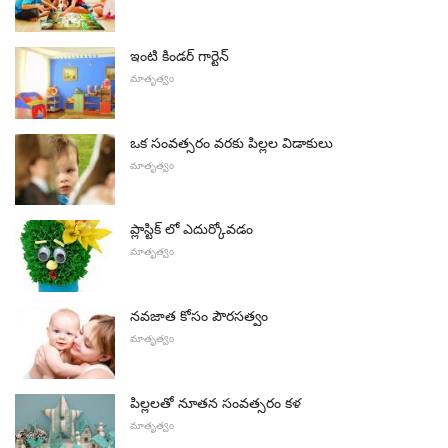
ఇంటి కిండర్ గార్టెన్
మాతృత్వం
ఒక సంవత్సరం వరకు పిల్లల విడాకులు
మాతృత్వం
ప్లాస్టిక్ లో ఎదుర్కోవడం
మాతృత్వం
నవజాత కోసం పౌరసత్వం
మాతృత్వం
పిల్లలతో నూతన సంవత్సరం కళ
మాతృత్వం