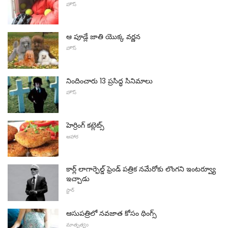
హౌస్
ఆ పూడ్లే జాతి యొక్క వర్ణన
హౌస్
నిందించారు 13 ప్రసిద్ధ సినిమాలు
హౌస్
హెర్రింగ్ కట్లెట్స్
ఆహార
కార్ల్ లాగార్ఫెల్డ్ ఫ్రెండ్ పత్రిక నమేరోకు లొంగని ఇంటర్వ్యూ
ఇచ్చాడు
స్టార్
ఆసుపత్రిలో నవజాత కోసం థింగ్స్
మాతృత్వం