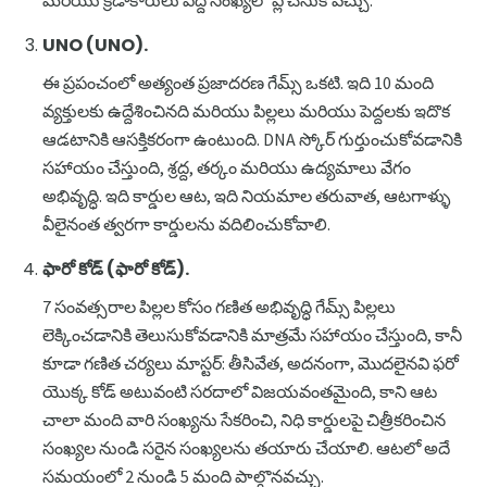
UNO (UNO).
ఈ ప్రపంచంలో అత్యంత ప్రజాదరణ గేమ్స్ ఒకటి. ఇది 10 మంది
వ్యక్తులకు ఉద్దేశించినది మరియు పిల్లలు మరియు పెద్దలకు ఇదొక
ఆడటానికి ఆసక్తికరంగా ఉంటుంది. DNA స్కోర్ గుర్తుంచుకోవడానికి
సహాయం చేస్తుంది, శ్రద్ద, తర్కం మరియు ఉద్యమాలు వేగం
అభివృద్ధి. ఇది కార్డుల ఆట, ఇది నియమాల తరువాత, ఆటగాళ్ళు
వీలైనంత త్వరగా కార్డులను వదిలించుకోవాలి.
ఫారో కోడ్ (ఫారో కోడ్).
7 సంవత్సరాల పిల్లల కోసం గణిత అభివృద్ధి గేమ్స్ పిల్లలు
లెక్కించడానికి తెలుసుకోవడానికి మాత్రమే సహాయం చేస్తుంది, కానీ
కూడా గణిత చర్యలు మాస్టర్: తీసివేత, అదనంగా, మొదలైనవి ఫరో
యొక్క కోడ్ అటువంటి సరదాలో విజయవంతమైంది, కాని ఆట
చాలా మంది వారి సంఖ్యను సేకరించి, నిధి కార్డులపై చిత్రీకరించిన
సంఖ్యల నుండి సరైన సంఖ్యలను తయారు చేయాలి. ఆటలో అదే
సమయంలో 2 నుండి 5 మంది పాల్గొనవచ్చు.