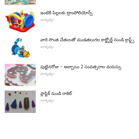
ఇంటికి పిల్లలకు ట్రాంపోలియోన్స్
మాతృత్వం
వారి సొంత చేతులతో ముడతలుగల కార్డ్బోర్డ్ నుండి క్రాఫ్ట్స్
మాతృత్వం
పుట్టినరోజు - అబ్బాయి 2 సంవత్సరాల వయస్సు
మాతృత్వం
ప్లాస్టిక్ నుండి రాకెట్
మాతృత్వం