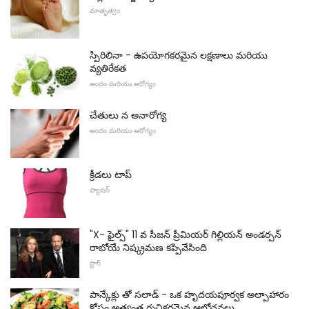
మాతృత్వం
స్పిరిలినా - ఉపయోగకరమైన లక్షణాలు మరియు
వ్యతిరేకత
అందం మరియు ఆరోగ్యం
చేతులు న అనారోగ్య
అందం మరియు ఆరోగ్యం
క్రీడలు టాప్
ఫ్యాషన్
"X- ఫైల్స్" 11 వ సీజన్ ప్రీమియర్ గిల్లియన్ అండర్సన్
రాబోయే నిష్క్రమణ కప్పివేసింది
స్టార్
పాన్కేక్లు తో సలాడ్ - ఒక హృదయపూర్వక అల్పాహారం
కోసం అత్యంత రుచికరమైన ఆలోచనలు