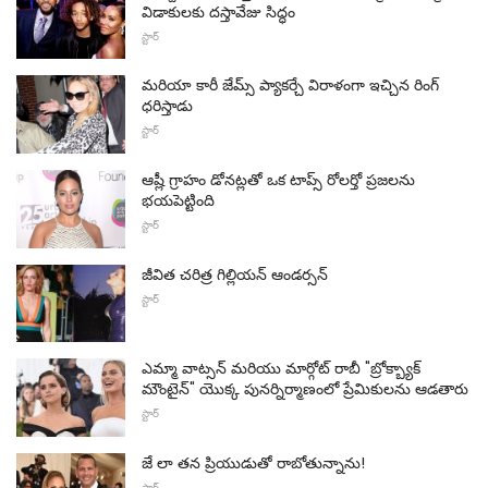
విడాకులకు దస్తావేజు సిద్ధం
స్టార్
మరియా కారీ జేమ్స్ ప్యాకర్చే విరాళంగా ఇచ్చిన రింగ్
ధరిస్తాడు
స్టార్
ఆష్లీ గ్రాహం డోనట్లతో ఒక టాప్స్ రోలర్తో ప్రజలను
భయపెట్టింది
స్టార్
జీవిత చరిత్ర గిల్లియన్ ఆండర్సన్
స్టార్
ఎమ్మా వాట్సన్ మరియు మార్గోట్ రాబీ "బ్రోక్బ్యాక్
మౌంటైన్" యొక్క పునర్నిర్మాణంలో ప్రేమికులను ఆడతారు
స్టార్
జే లా తన ప్రియుడుతో రాబోతున్నాను!
స్టార్