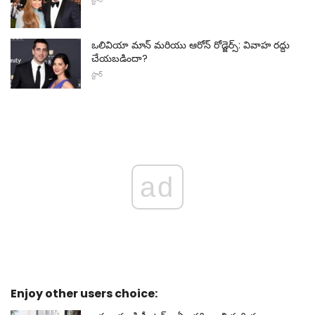
ఒలివియా మాన్ మరియు ఆరోన్ రోడ్జెర్స్: వివాహ రద్దు
చేయబడిందా?
స్టార్
ad
Enjoy other users choice: