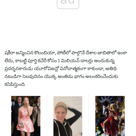
షకీరా జన్మించిన కొలంబియా, పోటీలో పాల్గొనే దేశాల జాబితాలో ఇంకా
లేదు, కాబట్టి పూర్తి కచేరీ కోసం 1 మిలియన్ డాలర్లు అందుకున్న
ప్రదర్శనకారుడు యూరోవిజన్లో వినోదాత్మకంగా కాకుండా, అతిథి
నటుడిగా సెలవుదినం యొక్క అంతిమ భాగం అలంకరించేందుకు
కనిపిస్తుంది.