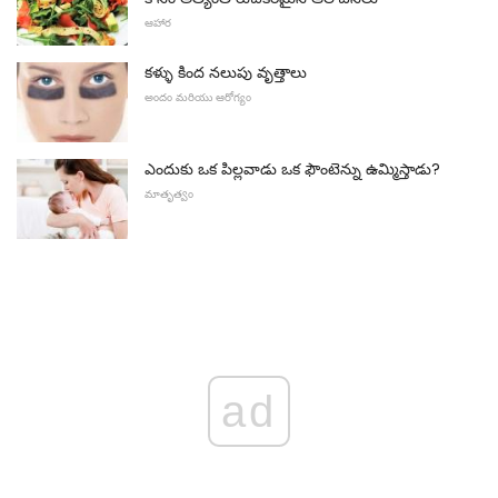
ఆహార
కళ్ళు కింద నలుపు వృత్తాలు
అందం మరియు ఆరోగ్యం
ఎందుకు ఒక పిల్లవాడు ఒక ఫౌంటెన్ను ఉమ్మిస్తాడు?
మాతృత్వం
ad