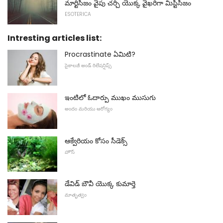
మార్టిసిజం వైపు చర్చి యొక్క వైఖరిగా మిస్టిసిజం
ESOTERICA
Intresting articles list:
Procrastinate ఏమిటి?
సైకాలజీ అండ్ రిలేషన్షిప్స్
ఇంటిలో ఓదార్పు ముఖం ముసుగు
అందం మరియు ఆరోగ్యం
ఆక్వేరియం కోసం సీడెక్స్
హౌస్
డేవిడ్ బౌవీ యొక్క కుమార్తె
మాతృత్వం