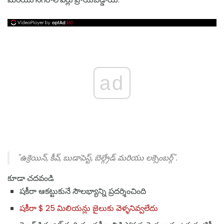
ad
"ఉక్రెయిన్, కీవ్, బుడాపెస్ట్, బెల్గ్రేడ్ మరియు లక్సెంబర్గ్".
కూడా చదవండి
షకీరా ఆకట్టుకునే సౌలభ్యాన్ని ప్రదర్శించింది
షకీరా $ 25 మిలియన్లు జైలుకు వెళ్ళనివ్వలేదు