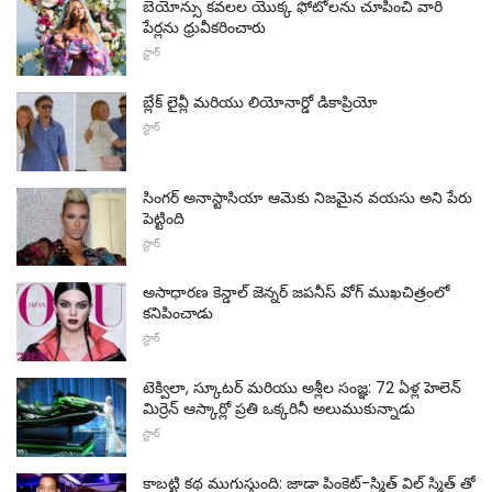
బెయోన్సు కవలల యొక్క ఫోటోలను చూపించి వారి
పేర్లను ధ్రువీకరించారు
స్టార్
బ్లేక్ లైవ్లీ మరియు లియోనార్డో డికాప్రియో
స్టార్
సింగర్ అనాస్టాసియా ఆమెకు నిజమైన వయసు అని పేరు
పెట్టింది
స్టార్
అసాధారణ కెన్డాల్ జెన్నర్ జపనీస్ వోగ్ ముఖచిత్రంలో
కనిపించాడు
స్టార్
టెక్విలా, స్కూటర్ మరియు అశ్లీల సంజ్ఞ: 72 ఏళ్ల హెలెన్
మిర్రెన్ ఆస్కార్లో ప్రతి ఒక్కరినీ అలుముకున్నాడు
స్టార్
కాబట్టి కథ ముగుస్తుంది: జాడా పింకెట్-స్మిత్ విల్ స్మిత్ తో