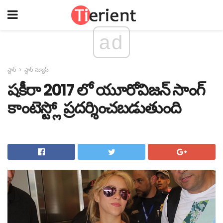
ad
స్టార్
స్టార్ న్యూస్
షకీరా 2017 లో యూరోవిజన్ సాంగ్
కాంటెస్ట్లో ప్రదర్శించబడుతుంది