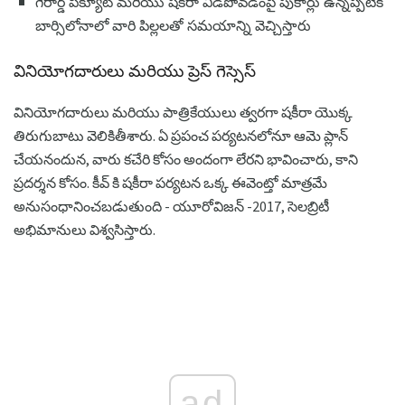
గెరార్డ్ పిక్యూట్ మరియు షకీరా విడిపోవడంపై పుకార్లు ఉన్నప్పటికీ
బార్సిలోనాలో వారి పిల్లలతో సమయాన్ని వెచ్చిస్తారు
వినియోగదారులు మరియు ప్రెస్ గెస్సెస్
వినియోగదారులు మరియు పాత్రికేయులు త్వరగా షకీరా యొక్క
తిరుగుబాటు వెలికితీశారు. ఏ ప్రపంచ పర్యటనలోనూ ఆమె ప్లాన్
చేయనందున, వారు కచేరి కోసం అందంగా లేరని భావించారు, కాని
ప్రదర్శన కోసం. కీవ్ కి షకీరా పర్యటన ఒక్క ఈవెంట్తో మాత్రమే
అనుసంధానించబడుతుంది - యూరోవిజన్ -2017, సెలబ్రిటీ
అభిమానులు విశ్వసిస్తారు.
ad