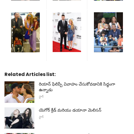
Related Articles list:
రియాన్ ఫిలిప్పీ వివాహం చేసుకోవడానికి సిద్ధంగా
ఉన్నాడు
స్టార్
యెగోర్ క్రీడ్ మరియు డయానా మెలిసన్
స్టార్