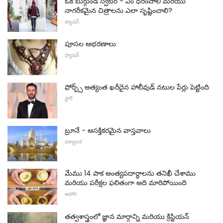
ఒక బుర్గుండి స్వీటర్ - ఏం ధరించాలి మరియు
నాగరీకమైన చిత్రాలను ఎలా సృష్టించాలి?
ఫ్యాషన్
పూసల ఆభరణాలు
ఫ్యాషన్
ఫోర్బ్స్ అత్యంత ఖరీదైన హాలీవుడ్ నటుల పేర్లు పెట్టింది
స్టార్
బ్రూనే - ఆసక్తికరమైన వాస్తవాలు
పర్యాటక
మేము 14 పాక అంత్యపదార్ధాలను తనిఖీ చేశాము
మరియు పరీక్షల ఫలితంగా అది మారిపోయింది
ఆహార
తత్వశాస్త్రంలో జ్ఞాన మార్గాన్ని మరియు క్రిస్టియన్