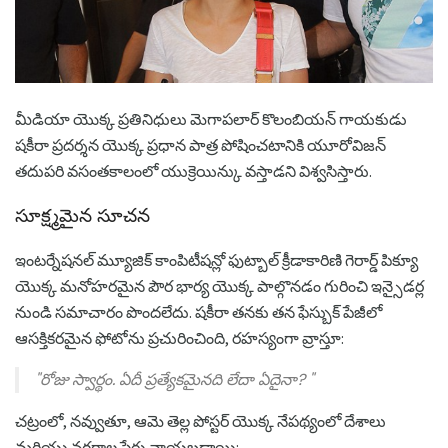
మీడియా యొక్క ప్రతినిధులు మెగాపలార్ కొలంబియన్ గాయకుడు
షకీరా ప్రదర్శన యొక్క ప్రధాన పాత్ర పోషించటానికి యూరోవిజన్
తదుపరి వసంతకాలంలో యుక్రెయిన్కు వస్తాడని విశ్వసిస్తారు.
సూక్ష్మమైన సూచన
ఇంటర్నేషనల్ మ్యూజిక్ కాంపిటీషన్లో ఫుట్బాల్ క్రీడాకారిణి గెరార్డ్ పిక్యూ
యొక్క మనోహరమైన పౌర భార్య యొక్క పాల్గొనడం గురించి ఇన్సైడర్ల
నుండి సమాచారం పొందలేదు. షకీరా తనకు తన ఫేస్బుక్ పేజీలో
ఆసక్తికరమైన ఫోటోను ప్రచురించింది, రహస్యంగా వ్రాస్తూ:
"రోజు స్వార్థం. ఏదీ ప్రత్యేకమైనది లేదా ఏదైనా? "
చట్రంలో, నవ్వుతూ, ఆమె తెల్ల పోస్టర్ యొక్క నేపథ్యంలో దేశాలు
మరియు నగరాల పేర్లు వ్రాయబడ్డాయి: