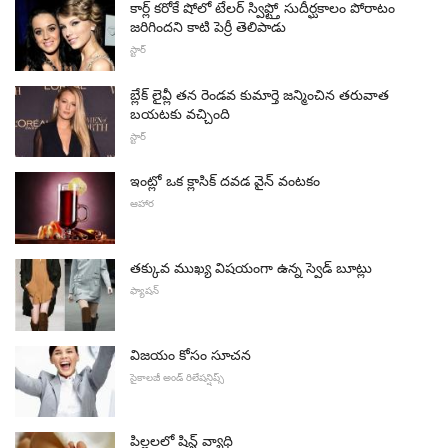
కార్ల్ కరోకే షోలో టేలర్ స్విఫ్ట్తో సుదీర్ఘకాలం పోరాటం
జరిగిందని కాటి పెర్రీ తెలిపాడు
స్టార్
బ్లేక్ లైవ్లీ తన రెండవ కుమార్తె జన్మించిన తరువాత
బయటకు వచ్చింది
స్టార్
ఇంట్లో ఒక క్లాసిక్ దవడ వైన్ వంటకం
ఆహార
తక్కువ ముఖ్య విషయంగా ఉన్న స్వెడ్ బూట్లు
ఫ్యాషన్
విజయం కోసం సూచన
సైకాలజీ అండ్ రిలేషన్షిప్స్
పిల్లలలో షిన్జ్ వ్యాధి