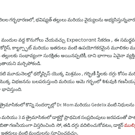
లల గర్భధారణలో, భవిష్యత్ తల్లులు మరియు వైద్యులను అభ్యసిస్తున్నవారు
 మందుల వద్ద కొనుగోలు చేయవచ్చు Expectorant సేకరణ ,. ఈ సమర్థ
లికోరైస్, కాల్ట్స్ఫూట్ మరియు ఇతరులు వంటి ఉపయోగకరమైన మూలికల ముడ
్లులకు సంభావ్యంగా సురక్షితం అయినప్పటికీ, దాని భాగాలు ఏవైనా వ్య
వుతాయని మర్చిపోకండి.
రం, మొదటి మూడునెలల్లో థర్మోప్సిస్ యొక్క మిశ్రమం , గర్భిణీ స్త్రీలకు దగ్గు కో
ం యొక్క విభజనను బలపరుస్తుంది మరియు ఆమె గర్భంలో శిశువుకి గణనీయమ
ావిస్తుంది.
్రైమాసికంలో కొన్ని సందర్భాల్లో Dr. Mom మరియు Gedelix వంటి నిధులన
మరియు 3 వ త్రైమాసికంలో డాక్టర్తో ప్రాథమిక సంప్రదింపులు జరపడంత
 గణనీయంగా విస్తరించింది. సో, తడి దగ్గు వదిలించుకోవటం, డాక్టర్
ముల్క్
మరియు ఇతరులు వంటి మందులను సూచించవచ్చు.