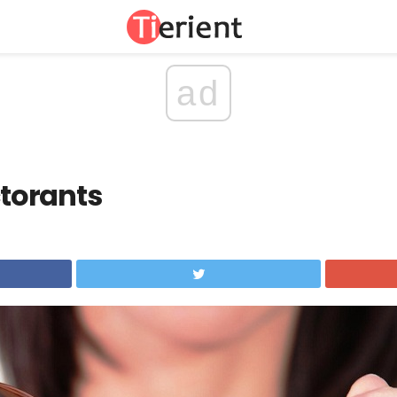
ad
ctorants