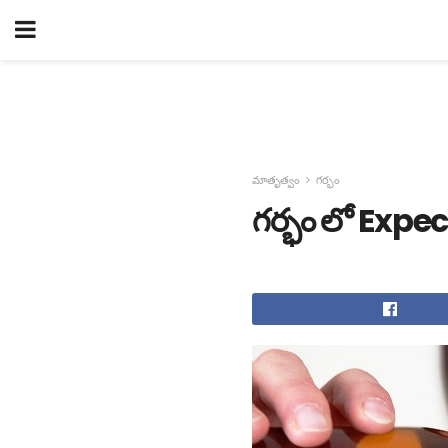
మాతృత్వం
గర్భం
గర్భం లో Expe