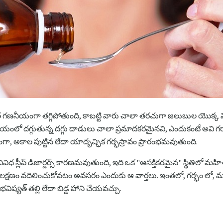
త గణనీయంగా తగ్గిపోతుంది, కాబట్టి వారు చాలా తరచుగా జలుబుల యొక్క వ
యంలో దగ్గుతున్న దగ్గు దాడులు చాలా ప్రమాదకరమైనవి, ఎందుకంటే అవి గర
తంగా, అకాల పుట్టిన లేదా యాదృచ్ఛిక గర్భస్రావం ప్రారంభమవుతుంది.
 వివిధ స్లీప్ డిజార్డర్స్ కారణమవుతుంది, ఇది ఒక "ఆసక్తికరమైన" స్థితిల
క్షణం వదిలించుకోవటం అవసరం ఎందుకు ఆ వార్తలు. ఇంతలో, గర్భం లో, మ
ిష్యత్ తల్లి లేదా బిడ్డ హాని చేయవచ్చు.