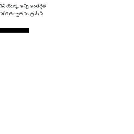
ీవి యొక్క అన్ని అంతర్గత
రీక్ష తర్వాత మాత్రమే ఏ