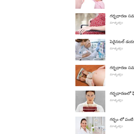
గర్భధారణ సమయ
మాతృత్వం
పెరైనటల్ డయాగ
మాతృత్వం
గర్భధారణ సమ
మాతృత్వం
గర్భధారణలో ఫిబ
మాతృత్వం
గర్భం లో పంటి
మాతృత్వం