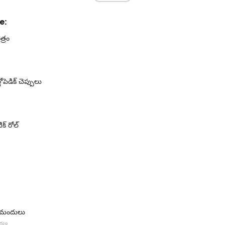
e:
త్రం
పెడిక్ చెప్పులు
క్ రోల్
ి మందులు
్యం