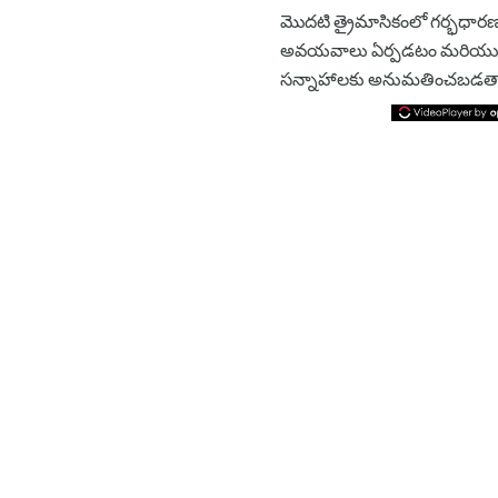
మొదటి త్రైమాసికంలో గర్భధారణ గ
అవయవాలు ఏర్పడటం మరియు ఏర్పడట
సన్నాహాలకు అనుమతించబడత