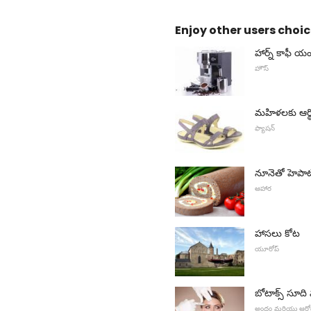
Enjoy other users choic
హార్న్ కాఫీ యం
హౌస్
మహిళలకు ఆర్థో
ఫ్యాషన్
నూనెతో హెపాటి
ఆహార
హాసలు కోట
యూరోప్
బోటాక్స్ సూద
అందం మరియు ఆరోగ