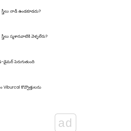
ీ స్త్రీలు నాడీ ఉండకూడదు?
స్త్రీలు స్మశానవాటికి వెళ్ళలేరు?
ి-డైమర్ పెరుగుతుంది
 Viburcal కొవ్వొత్తులను
ad