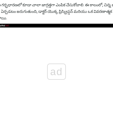
ర్భధారణలో కూడా చాలా జాగ్రత్తగా ఎంపిక చేసుకోవాలి. ఈ కాలంలో, చిన్న జ
ం జరుగుతుంది, డాక్టర్ యొక్క ప్రిస్క్రిప్షన్ మరియు ఒక వివరణాత్మక ప
ాయి.
ad