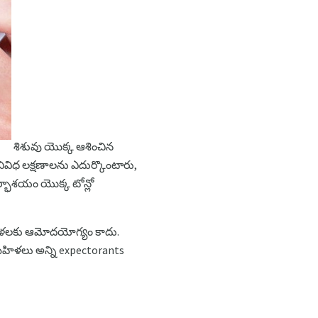
శిశువు యొక్క ఆశించిన
ివిధ లక్షణాలను ఎదుర్కొంటారు,
్భాశయం యొక్క టోన్లో
ో మహిళలకు ఆమోదయోగ్యం కాదు.
హిళలు అన్ని expectorants