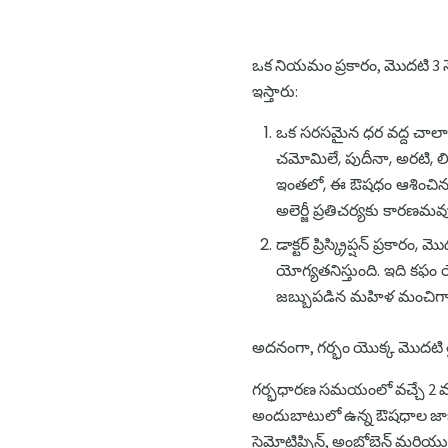
ఒక నియమం ప్రకారం, మొదటి 3 నె
ఇస్తారు:
ఒక సరసమైన ధర వద్ద చాలా
చమోమిలే, పుదీనా, అరటి, 
ఇంతలో, ఈ ఔషధం ఆశించిన తల
అలెర్జీ ప్రతిచర్యకు కారణమ
డాక్టర్ ప్రిస్క్రిప్షన్ ప్రకా
యోగ్యతనిస్తుంది. ఇది కఫ
జబ్బుపడిన మహిళ మంచిగా భ
అదనంగా, గర్భం యొక్క మొదటి త
గర్భధారణ సమయంలో వచ్చే 2 వ 
అందుబాటులో ఉన్న ఔషధాల జాబితా
సైమోట్రిప్సిన్, అంబ్రోబెన్ 