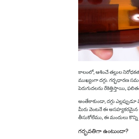
కాలంలో, ఆశించే తల్లుల నిరోధక
ముఖ్యంగా దగ్గు. గర్భధారణ సమ
పెరుగుదలను రేకెత్తిస్తాయి, ఫలి
అంతేకాకుండా, దగ్గు ఎల్లప్పుడూ
మీరు వెంటనే ఈ అసహ్యకరమైన ల
తీసుకోలేము, ఈ మందులు కొన్ని భవ
గర్భవతిగా ఉంటుందా?