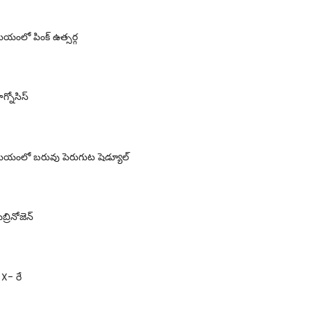
ంలో పింక్ ఉత్సర్గ
్నోసిస్
యంలో బరువు పెరుగుట షెడ్యూల్
్రినోజెన్
 X- రే