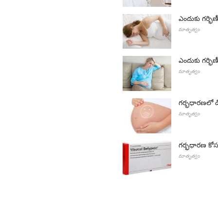
ఎందుకు గర్భిణ
మాతృత్వం
ఎందుకు గర్భిణీ 
మాతృత్వం
గర్భధారణలో డ
మాతృత్వం
గర్భధారణ కోసం
మాతృత్వం