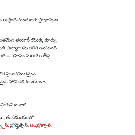
 ఈ క్రింది మందులకు ప్రాధాన్యత
వంతమైన తయారీ యొక్క కూర్పు
ి పదార్థాలను కలిగి ఉంటుంది.
క్తిగత అసహనం మరియు తీవ్ర
సం మరొక ప్రభావవంతమైన
ైన హాని కలిగించకుండా,
ు నియమించాలి.
ో పాటు, ఈ సమయంలో
టిన్,
బ్రోమ్హెక్సిన్,
అంబ్రోక్సాల్,