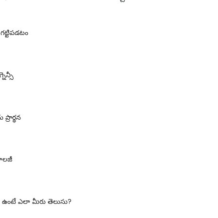
ట్టిపడటం
నెన్సీ
ప్రార్థన
ాలజీ
్ ఉంటే ఎలా మీరు తెలుసు?