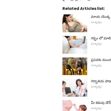
Related Articles list:
మాయ యొక్క గ
మాతృత్వం
గర్భం లో మాలిగ్
మాతృత్వం
ప్రసవకు ముందు 
మాతృత్వం
గర్భాశయ పాథ
మాతృత్వం
మీ కడుపు డౌన
మాతృత్వం