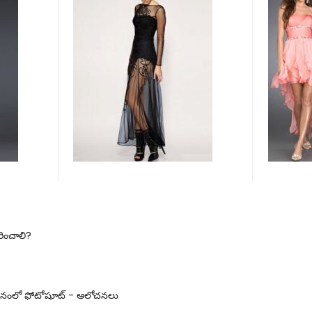
రించాలి?
 భవనంలో ఫోటోషూట్ - ఆలోచనలు