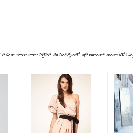
మాక్సి" దుస్తుల కూడా చాలా సరైనది. ఈ సందర్భంలో, ఇది అలంకార అంశాలతో ఓవర