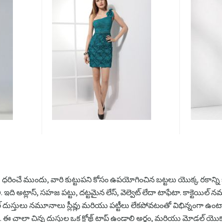
రించే ముందు, వారి కుట్టుపని కోసం ఉపయోగించిన బట్టలు యొక్క రకాన్ని
 ఇది అట్లాస్, సహజ పట్టు, దట్టమైన లేస్, వెల్వెట్ లేదా టాఫేటా. కాక్టెయ
 దుస్తులు నమూనాలు స్లీవ్లు మరియు పట్టీలు లేకపోవటంతో విభిన్నంగా ఉంటా
 చాలా చిన్న దుస్తుల ఒక క్లోజ్డ్ టాప్ ఉండాలి అర్థం, మరియు మోడల్ యొ