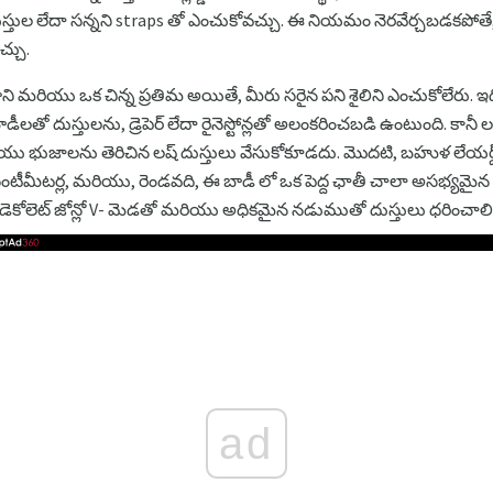
్తుల లేదా సన్నని straps తో ఎంచుకోవచ్చు. ఈ నియమం నెరవేర్చబడకపోతే, దోష
చ్చు.
ని మరియు ఒక చిన్న ప్రతిమ అయితే, మీరు సరైన పని శైలిని ఎంచుకోలేరు.
బాడీలతో దుస్తులను, డ్రెపెర్ లేదా రైనెస్టోన్లతో అలంకరించబడి ఉంటుంది. క
ియు భుజాలను తెరిచిన లష్ దుస్తులు వేసుకోకూడదు. మొదటి, బహుళ లేయర్డ్ వస
ీమీటర్ల, మరియు, రెండవది, ఈ బాడీ లో ఒక పెద్ద ఛాతీ చాలా అసభ్యమైన చ
ోలెట్ జోన్లో V- మెడతో మరియు అధికమైన నడుముతో దుస్తులు ధరించాలి
ad