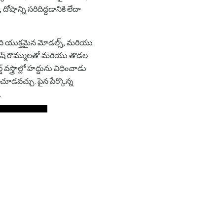
ాన్ని సరిదిద్దడానికి లేదా
 ఇది యుక్తమైన మోడల్స్, మరియు
ానీ లష్ రొమ్ములతో మరియు తొడల
్త్రాల్లో హద్దును విధించాడు
ూడవచ్చు. పైన పేర్కొన్న
.