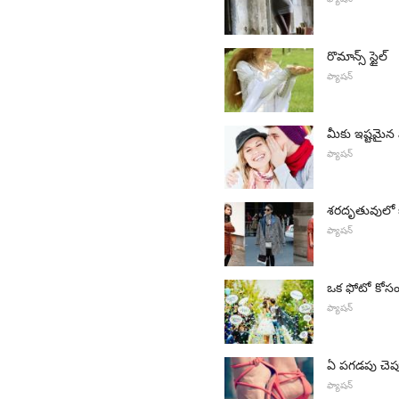
రొమాన్స్ స్టైల్
ఫ్యాషన్
మీకు ఇష్టమైన
ఫ్యాషన్
శరదృతువులో ఓ
ఫ్యాషన్
ఒక ఫోటో కోసం
ఫ్యాషన్
ఏ పగడపు చెప్
ఫ్యాషన్