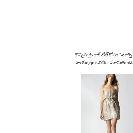
కొన్నిసార్లు కాక్ టేల్ కోసం "
సాయంత్రం ఒకటిగా మారుతుంది.