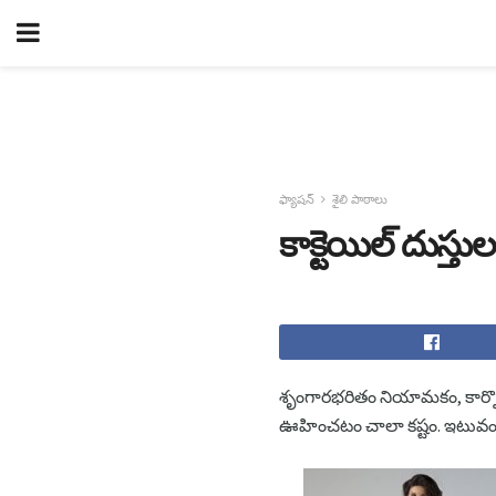
ఫ్యాషన్
శైలి పాఠాలు
కాక్టెయిల్ దుస్తుల
శృంగారభరితం నియామకం, కార్పొరేట్
ఊహించటం చాలా కష్టం. ఇటువంట