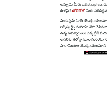
అప్పుడు మీరు ఒక strapless దుస
సొగసైన
బోలెరోతో
మీరు సరిదిద్దవ
మీరు స్లిమ్ ఫిగర్ యొక్క యజమా
లష్ స్కర్ట్స్ మరియు వేరుచేసిన 
ఉన్న అమ్మాయిలు డెక్కల్టేజ్ మర
అదనపు కిలోగ్రాముల మరియు సెంట
పారామితుల యొక్క యజమాని డెక