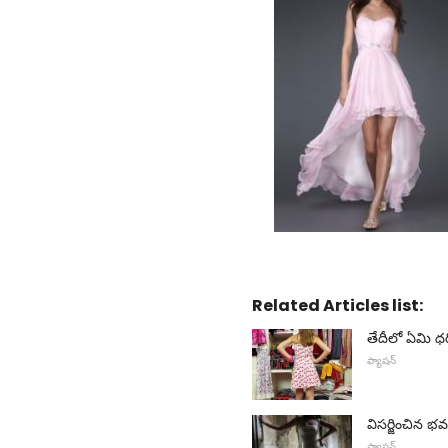
Related Articles list:
తేదీలో ఏమి ధ
ఫ్యాషన్
విసర్జించిన
ఫ్యాషన్