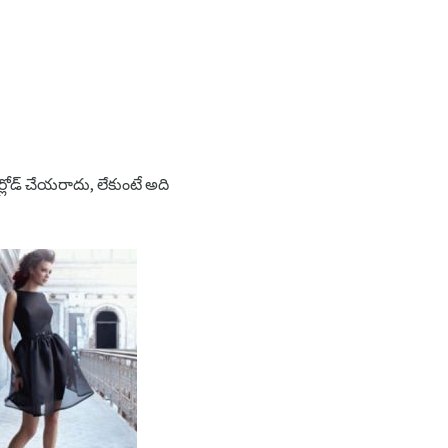
్లోడ్ చేయరాదు, లేకుంటే అది