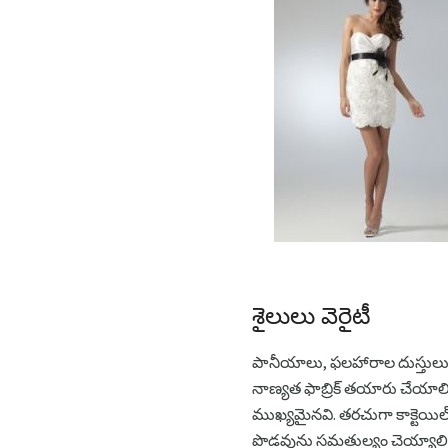
శైలులు వెరైటీ
పానీయాలు, ఫలహారాల దుస్తులు ధ
నాణ్యత ఫాబ్రిక్ తయారు చేయాలి.
ముఖ్యమైనవి. తరచుగా కాక్టెయిల్
పొడవును సమతుల్యం చెయ్యాలి. ఈ