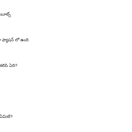
బూట్స్
ూ ఫ్యాషన్ లో ఉంది
కలిపి ఏది?
 ఏమిటి?