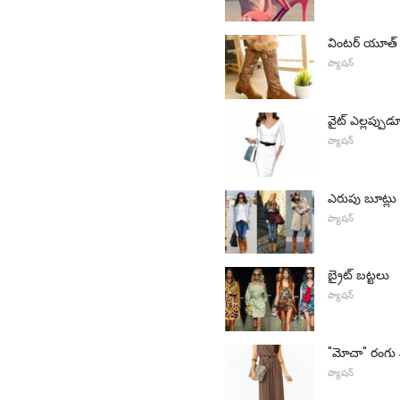
వింటర్ యూత్ 
ఫ్యాషన్
వైట్ ఎల్లప్పుడ
ఫ్యాషన్
ఎరుపు బూట్లు 
ఫ్యాషన్
బ్రైట్ బట్టలు
ఫ్యాషన్
"మోచా" రంగు
ఫ్యాషన్