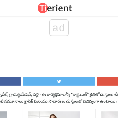
ad
, గ్రాడ్యుయేషన్, పెళ్లి - ఈ కార్యక్రమాలన్నీ "కాక్టెయిల్" శైలిలో దుస్తుల
ి నమూనాలు క్లాసిక్ మరియు సాధారణం దుస్తులతో విభిన్నంగా ఉంటాయి?