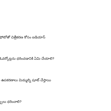
 ఫోటోతో చిత్రీకరణ కోసం ఐడియాస్
వర్కోట్లను ధరించడానికి ఏమి చేయాలి?
 ఉపకరణాలు మిమ్మల్ని షూట్ చేస్తాయి
పులు ధరించాలి?