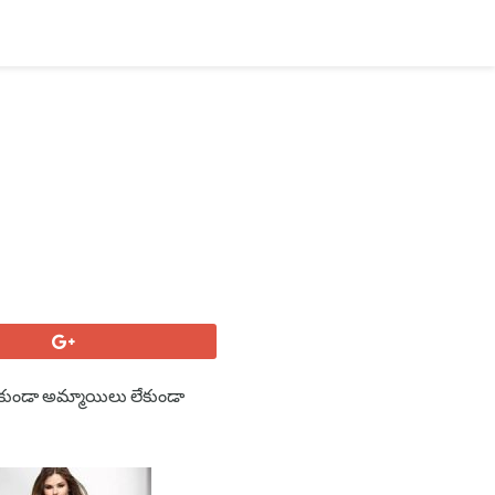
ు లేకుండా అమ్మాయిలు లేకుండా