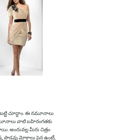
 బట్టి చూద్దాం. ఈ నమూనాలు
ిల్ నమూనాలు వాటి బహిరంగతకు
యి. అందువల్ల మీరు చిత్రం
క్క పొడవు మోకాలు పైన ఉంటే,