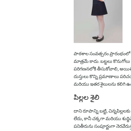
పాఠశాల సంవత్సరం ప్రారంభంలో 
మాత్రమే కాదు. బట్టలు కొనుగోల
పరిగణనలోకి తీసుకోవాలి, అయి
దుస్తులు కొన్ని ప్రమాణాలు పర
మరియు ఇతర శైలులను కలిగి ఉం
పిల్లల శైలి
దాని రూపాన్ని బట్టి, చిన్నపి
లేదు, కానీ చక్కగా మరియు శుద్ధిచ
పనితీరును సంపూర్ణంగా నెరవేరు