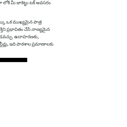
 లోకి మీ జాకెట్టు టక్ అవసరం
ెట్కు ఒక ముఖ్యమైన పాత్ర
ని ప్రభావితం చేసే నాణ్యమైన
తో ఆడవచ్చు. ఉదాహరణకు,
లీవ్లు, ఇది పాఠశాల ప్రమాణాలకు