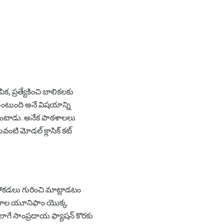
ప్రత్యేకించి బాలికలకు
ఉంటుంది అనే విషయాన్ని
ఉంటాడు. అనేక పాఠశాలలు
ంటి మోడల్ క్లాసిక్ కట్
పోకడలు గురించి మాట్లాడటం
, పాఠశాల యూనిఫాం యొక్క
లాగే సాంప్రదాయ ఫ్యాషన్ కొరకు