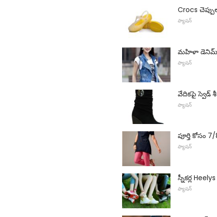
Crocs చెప్పు
ఫ్యాషన్
మహిళా డెనిమ్ వ
ఫ్యాషన్
వేదికపై స్వెడ్
ఫ్యాషన్
పూర్తి కోసం 7/
ఫ్యాషన్
స్నీకర్ల Heelys
ఫ్యాషన్