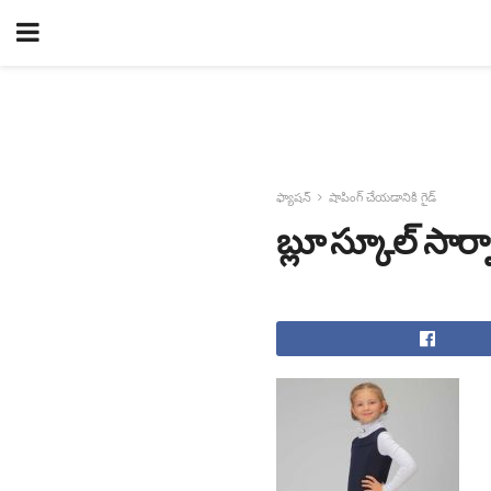
ఫ్యాషన్
షాపింగ్ చేయడానికి గైడ్
బ్లూ స్కూల్ సార్ఫ