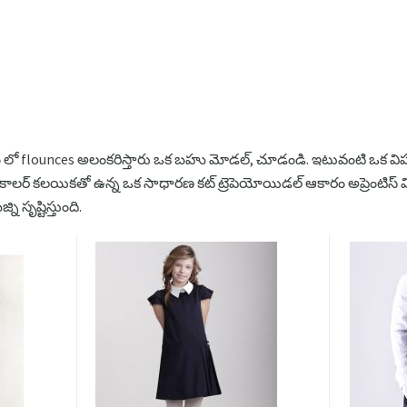
 లో flounces అలంకరిస్తారు ఒక బహు మోడల్, చూడండి. ఇటువంటి ఒక విషయం
్ల కాలర్ కలయికతో ఉన్న ఒక సాధారణ కట్ ట్రెపెయోయిడల్ ఆకారం అప్రెంటిస్ వి
సృష్టిస్తుంది.