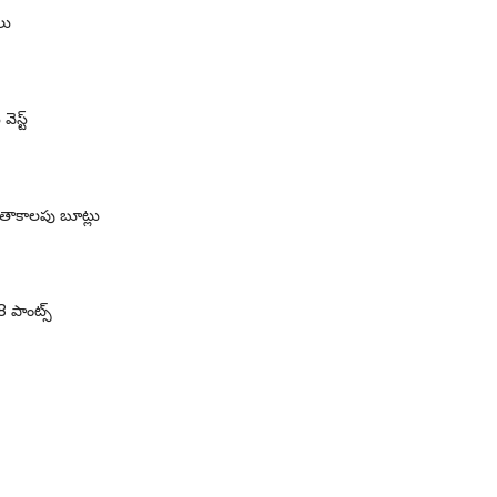
లు
ెస్ట్
 శీతాకాలపు బూట్లు
8 పాంట్స్