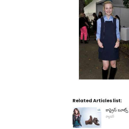
Related Articles list:
కాప్రైస్ బూట్స్
ఫ్యాషన్