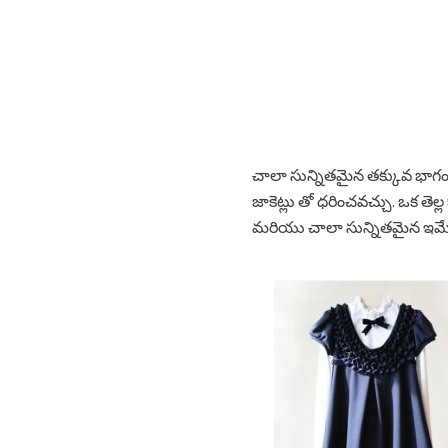
చాలా సున్నితమైన తక్కువ భాగం
జాకెట్లు తో ధరించవచ్చు. ఒక తెల
మరియు చాలా సున్నితమైన ఇమేజ్ని 