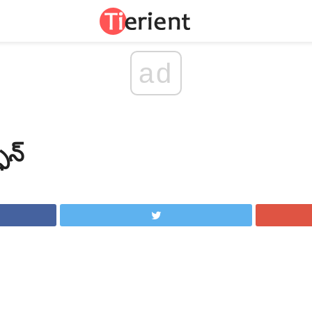
ad
ాన్