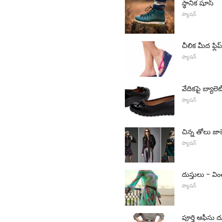
స్థానిక షూస్
ఫ్యాషన్
చీలిక మీద ఫ్లిప్-
ఫ్యాషన్
వేదికపై బ్యాలెట్ 
ఫ్యాషన్
చిన్న తోలు జాక
ఫ్యాషన్
దుస్తులు - వి
ఫ్యాషన్
పూర్తి ఆఫీసు ద