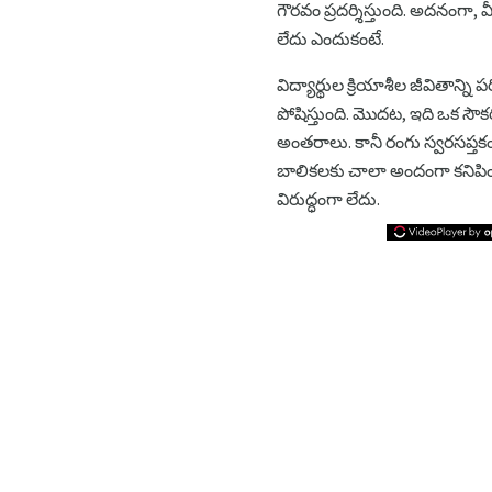
గౌరవం ప్రదర్శిస్తుంది. అదనంగ
లేదు ఎందుకంటే.
విద్యార్థుల క్రియాశీల జీవితాన
పోషిస్తుంది. మొదట, ఇది ఒక సౌ
అంతరాలు. కానీ రంగు స్వరసప్తకం
బాలికలకు చాలా అందంగా కనిపించే
విరుద్ధంగా లేదు.