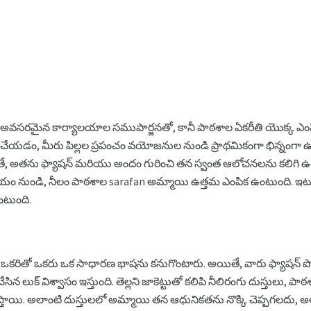
అవసరమైన కార్యాలయాల సముపార్జనతో, కానీ పాఠశాల ఏకరీతి యొక్క ఎంపిక, 
ు చేయడం, మీరు పిల్లల ప్రపంచం వయోజనుల నుండి ప్రాథమికంగా భిన్నంగా 
తే, అతను ఫ్యాషన్ మరియు అందం గురించి తన స్వంత ఆలోచనలను కలిగి 
ిచయం నుండి, నీలం పాఠశాల sarafan అమ్మాయి ఉత్తమ ఎంపిక ఉంటుంది. ఇటువ
టుంది.
ల్లలకు ఒకరితో ఒకరు ఒక సాధారణ భాషను కనుగొంటారు. అయితే, వారు ఫ్యాషన్ 
ేసిన లుక్ విశ్వాసం ఇస్తుంది. తెల్లని జాకెట్టుతో కలిపి నీలిరంగు దుస్తులు
స్తాయి. అలాంటి దుస్తులలో అమ్మాయి తన ఆధునికతను నొక్కి చెప్పగలదు, అ