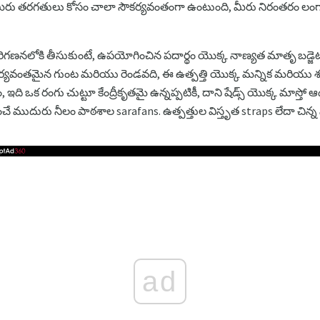
ా, మీరు తరగతులు కోసం చాలా సౌకర్యవంతంగా ఉంటుంది, మీరు నిరంతరం లంగా
్ని పరిగణనలోకి తీసుకుంటే, ఉపయోగించిన పదార్థం యొక్క నాణ్యత మాతృ బడ్జ
కర్యవంతమైన గుంట మరియు రెండవది, ఈ ఉత్పత్తి యొక్క మన్నిక మరియు శక్తి
, ఇది ఒక రంగు చుట్టూ కేంద్రీకృతమై ఉన్నప్పటికీ, దాని షేడ్స్ యొక్క మాస్
 ముదురు నీలం పాఠశాల sarafans. ఉత్పత్తుల విస్తృత straps లేదా చిన్న స్
ad