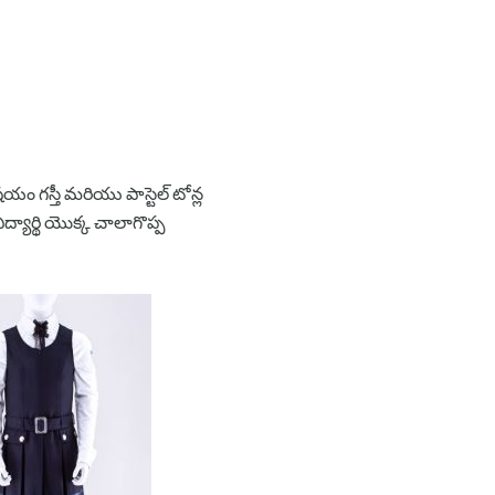
 గస్తీ మరియు పాస్టెల్ టోన్ల
ద్యార్థి యొక్క చాలాగొప్ప