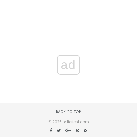
ad
BACK TO TOP
© 2026 te.tierient.com